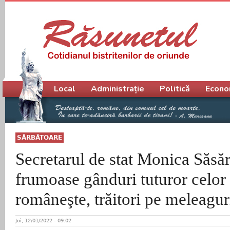
Meniu principal
Local
Administrație
Politică
Econo
SĂRBĂTOARE
Secretarul de stat Monica Săsă
frumoase gânduri tuturor celor 
româneşte, trăitori pe meleagur
Joi, 12/01/2022 - 09:02