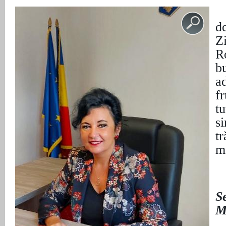
d
Z
R
b
a
f
tu
s
tr
m
L
Se
M