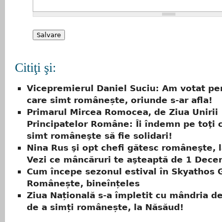
Citiţi şi:
Vicepremierul Daniel Suciu: Am votat pe
care simt românește, oriunde s-ar afla!
Primarul Mircea Romocea, de Ziua Unirii
Principatelor Române: Îi îndemn pe toţi c
simt româneşte să fie solidari!
Nina Rus şi opt chefi gătesc româneşte, la
Vezi ce mâncăruri te aşteaptă de 1 Dece
Cum începe sezonul estival în Skyathos 
Românește, bineînțeles
Ziua Națională s-a împletit cu mândria de 
de a simți românește, la Năsăud!