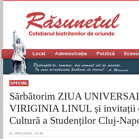
Meniu principal
Local
Administrație
Politică
Econo
SPECIAL
Sărbătorim ZIUA UNIVERSAL
VIRIGINIA LINUL și invitații e
Cultură a Studenților Cluj-Nap
Joi, 06/11/2026 - 21:36