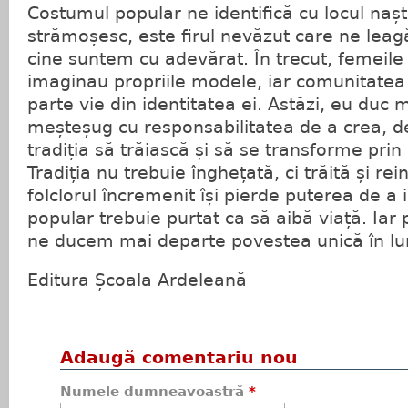
Costumul popular ne identifică cu locul nașt
strămoșesc, este firul nevăzut care ne leagă
cine suntem cu adevărat. În trecut, femeile 
imaginau propriile modele, iar comunitatea 
parte vie din identitatea ei. Astăzi, eu duc
meșteșug cu responsabilitatea de a crea, de
tradiția să trăiască și să se transforme prin 
Tradiția nu trebuie înghețată, ci trăită și re
folclorul încremenit își pierde puterea de a
popular trebuie purtat ca să aibă viață. Iar p
ne ducem mai departe povestea unică în l
Editura Școala Ardeleană
Adaugă comentariu nou
Numele dumneavoastră
*