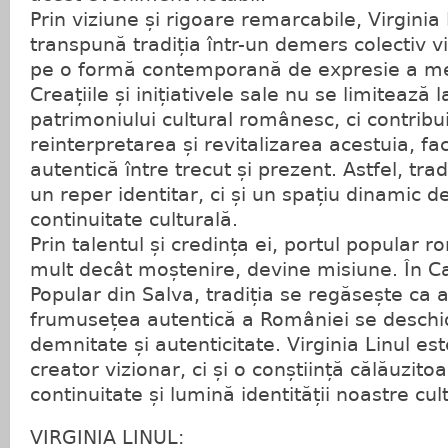
Prin viziune și rigoare remarcabile, Virginia 
transpună tradiția într-un demers colectiv v
pe o formă contemporană de expresie a mem
Creațiile și inițiativele sale nu se limitează
patrimoniului cultural românesc, ci contribui
reinterpretarea și revitalizarea acestuia, fa
autentică între trecut și prezent. Astfel, tra
un reper identitar, ci și un spațiu dinamic de
continuitate culturală.
Prin talentul și credința ei, portul popular
mult decât moștenire, devine misiune. În 
Popular din Salva, tradiția se regăsește ca ar
frumusețea autentică a României se deschide
demnitate și autenticitate. Virginia Linul est
creator vizionar, ci și o conștiință călăuzito
continuitate și lumină identității noastre cul
VIRGINIA LINUL: