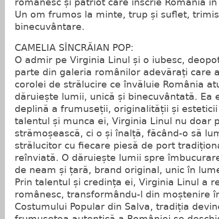
românesc și patriot care înscrie România în
Un om frumos la minte, trup și suflet, tri
binecuvântare.
CAMELIA SÎNCRĂIAN POP:
O admir pe Virginia Linul și o iubesc, deopo
parte din galeria românilor adevărați care 
corolei de strălucire ce învăluie România at
dăruiește lumii, unică și binecuvântată. E
deplină a frumuseții, originalității și estetici
talentul și munca ei, Virginia Linul nu doar 
strămoșească, ci o și înalță, făcând-o să l
strălucitor cu fiecare piesă de port tradițio
reînviată. O dăruiește lumii spre îmbucurar
de neam și țară, brand original, unic în lum
Prin talentul și credința ei, Virginia Linul a 
românesc, transformându-l din moștenire în
Costumului Popular din Salva, tradiția devine
frumusețea autentică a României se deschid