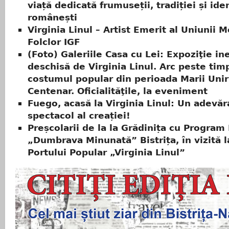
viață dedicată frumuseții, tradiției și iden
românești
Virginia Linul – Artist Emerit al Uniunii 
Folclor IGF
(Foto) Galeriile Casa cu Lei: Expoziţie in
deschisă de Virginia Linul. Arc peste tim
costumul popular din perioada Marii Unir
Centenar. Oficialităţile, la eveniment
Fuego, acasă la Virginia Linul: Un adevăr
spectacol al creației!
Preșcolarii de la la Grădinița cu Program
„Dumbrava Minunată” Bistrița, în vizită l
Portului Popular „Virginia Linul”