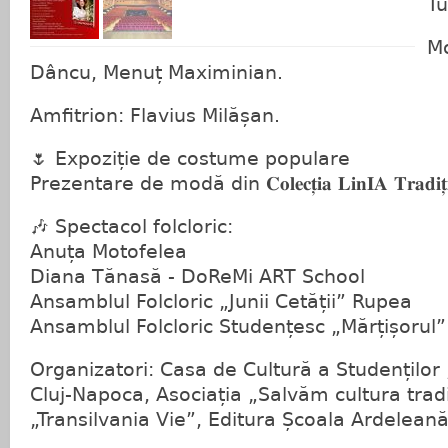
Tu
Mo
Dâncu, Menuț Maximinian.
Amfitrion: Flavius Milășan.
🌷 Expoziție de costume populare
Prezentare de modă din 𝐂𝐨𝐥𝐞𝐜𝐭̦𝐢𝐚 𝐋𝐢𝐧𝐈𝐀 𝐓𝐫𝐚𝐝𝐢𝐭̦𝐢𝐨
🎶 Spectacol folcloric:
Anuța Motofelea
Diana Tănasă - DoReMi ART School
Ansamblul Folcloric „Junii Cetății” Rupea
Ansamblul Folcloric Studențesc „Mărțișorul
Organizatori: Casa de Cultură a Studenților
Cluj-Napoca, Asociația „Salvăm cultura tradi
„Transilvania Vie”, Editura Școala Ardeleană