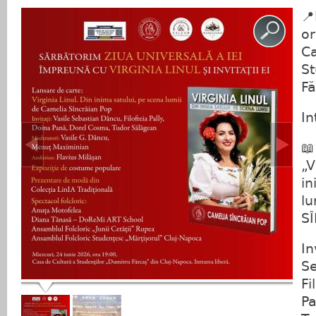
📍
or
Ca
St
Fă
In
📖
„V
in
lu
S
In
Se
Fi
Pa