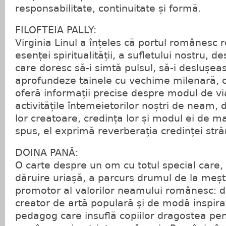
responsabilitate, continuitate și formă.
FILOFTEIA PALLY:
Virginia Linul a înțeles că portul românesc
esenței spiritualității, a sufletului nostru, de
care doresc să-i simtă pulsul, să-i deslușeas
aprofundeze tainele cu vechime milenară, c
oferă informații precise despre modul de via
activitățile întemeietorilor noștri de neam,
lor creatoare, credința lor și modul ei de ma
spus, el exprimă reverberația credinței str
DOINA PANĂ:
O carte despre un om cu totul special care, 
dăruire uriașă, a parcurs drumul de la meșt
promotor al valorilor neamului românesc: do
creator de artă populară și de modă inspira
pedagog care insuflă copiilor dragostea pen