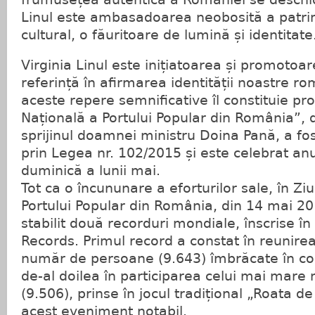
Linul este ambasadoarea neobosită a patri
cultural, o făuritoare de lumină și identitate
Virginia Linul este inițiatoarea și promot
referință în afirmarea identității noastre ro
aceste repere semnificative îl constituie pro
Națională a Portului Popular din România”,
sprijinul doamnei ministru Doina Pană, a fos
prin Legea nr. 102/2015 și este celebrat an
duminică a lunii mai.
Tot ca o încununare a eforturilor sale, în Zi
Portului Popular din România, din 14 mai 20
stabilit două recorduri mondiale, înscrise î
Records. Primul record a constat în reunire
număr de persoane (9.643) îmbrăcate în cos
de-al doilea în participarea celui mai mar
(9.506), prinse în jocul tradițional „Roata de
acest eveniment notabil.