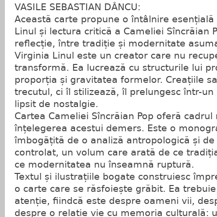
VASILE SEBASTIAN DÂNCU:
Această carte propune o întâlnire esențială î
Linul și lectura critică a Cameliei Sîncrăian 
reflecție, între tradiție și modernitate asum
Virginia Linul este un creator care nu recuper
transformă. Ea lucrează cu structurile lui pr
proporția și gravitatea formelor. Creațiile 
trecutul, ci îl stilizează, îl prelungesc într-u
lipsit de nostalgie.
Cartea Cameliei Sîncrăian Pop oferă cadrul
înțelegerea acestui demers. Este o monogra
îmbogățită de o analiză antropologică și de
controlat, un volum care arată de ce tradiți
ce modernitatea nu înseamnă ruptură.
Textul și ilustrațiile bogate construiesc împ
o carte care se răsfoiește grăbit. Ea trebuie c
atenție, fiindcă este despre oameni vii, des
despre o relație vie cu memoria culturală: