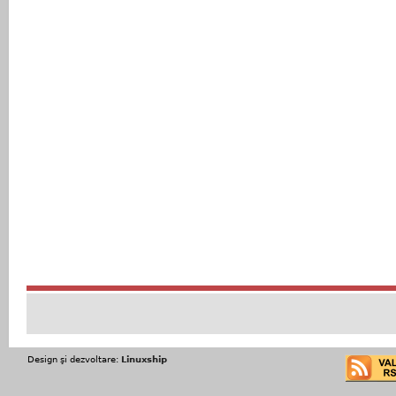
Design şi dezvoltare:
Linuxship