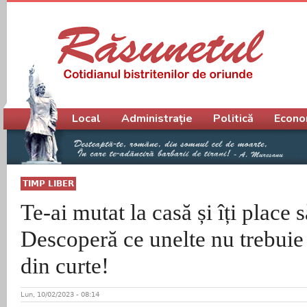
Meniu principal
Local
Administrație
Politică
Econo
TIMP LIBER
Te-ai mutat la casă și îți place 
Descoperă ce unelte nu trebuie 
din curte!
Lun, 10/02/2023 - 08:14