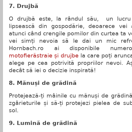
7. Drujbă
O drujbă este, la rândul său, un lucru 
lipsească din gospodărie, deoarece vei
atunci când crengile pomilor din curtea ta v
vei simți nevoia să le dai un mic refre
Hornbach.ro ai disponibile nume
motofierăstraie și drujbe
la care poți arunca
alege pe cea potrivită propriilor nevoi. 
decât să iei o decizie inspirată!
8. Mănuși de grădină
Protejează-ți mâinile cu mănuși de grădină 
zgârieturile și să-ți protejezi pielea de s
sol.
9. Lumină de grădină