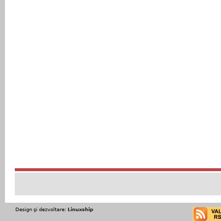
Design şi dezvoltare:
Linuxship