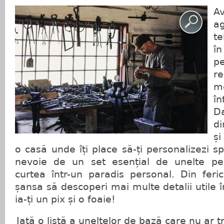
Av
t
î
p
r
me
în
D
d
și
o casă unde îți place să-ți personalizezi sp
nevoie de un set esențial de unelte pen
curtea într-un paradis personal. Din feric
șansa să descoperi mai multe detalii utile 
ia-ți un pix și o foaie!
Iată o listă a uneltelor de bază care nu ar t