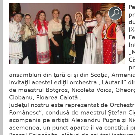
Pe
pr
du
IX
Fe
In
„M
Ci
pr
ansambluri din ţară ci şi din Scoţia, Armenia
invitaţii acestei ediţii orchestra „Lăutarii” 
de maestrul Botgros, Nicoleta Voica, Gheor
Ciobanu, Floarea Calotă .
Judeţul nostru este reprezentat de Orchestr
Românesc”, condusă de maestrul Ştefan Ci
acompania pe artiştii Alexandru Pugna şi N
asemenea, un punct aparte îl va constitui p