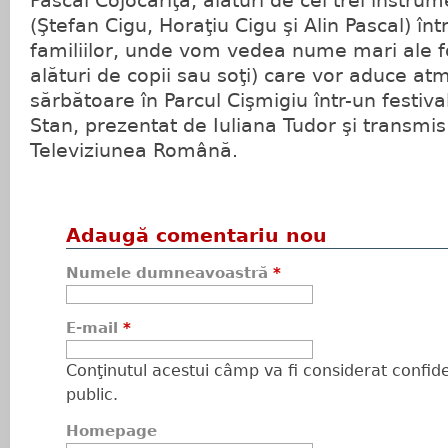
Pascal Cojocăriţa, alături de cei trei instrum
(Ştefan Cigu, Horaţiu Cigu şi Alin Pascal) în
familiilor, unde vom vedea nume mari ale fol
alături de copii sau soţi) care vor aduce at
sărbătoare în Parcul Cişmigiu într-un festival
Stan, prezentat de Iuliana Tudor şi transmis 
Televiziunea Română.
Adaugă comentariu nou
Numele dumneavoastră
*
E-mail
*
Conţinutul acestui câmp va fi considerat confiden
public.
Homepage