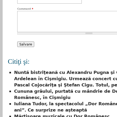
Comment
*
Citiţi şi:
Nuntă bistriţeană cu Alexandru Pugna şi 
Ardelean în Cişmigiu. Urmează concert c
Pascal Cojocăriţa şi Ştefan Cigu. Totul, p
Cununa grâului, purtată cu mândrie de D
Românesc, în Cişmigiu
Iuliana Tudor, la spectacolul „Dor Român
ani”. Ce surprize ne aşteaptă
Mărţişoare muzicale cu Dor Românesc