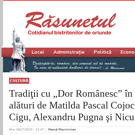
Meniu principal
Local
Administrație
Politică
Econo
CULTURĂ
Tradiţii cu „Dor Românesc” în
alături de Matilda Pascal Cojoc
Cigu, Alexandru Pugna şi Nic
Mie, 06/17/2015 - 11:47
Menuţ Maximinian