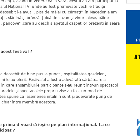
rienţă, având în vedere că în vara acestui an am participat la
alul Naţional TV, unde au fost promovate vechile tradiţii
deosebit l-a avut ,, pita de mălai cu cârnaţi’’.În Macedonia am
 , slănină şi brânză, ţuică de cazan şi vinuri alese, pâine
, pancove’’,care au deschis apetitul oaspeţilor prezenţi în seara
acest festival ?
 deosebit de bine pus la punct., ospitalitatea gazdelor ,
 ni le-au oferit. Festivalul a fost o adevărată sărbătoare a
 în care ansamblurile participante s-au reunit într-un spectacol
le, paradele şi spectacolele propriu-zise au fost un mod de
putea spune că asemenea întâlniri sunt şi adevărate punţi de
şi chiar între membrii acestora.
prima d-voastră ieşire pe plan internaţional. La ce
icipat ?