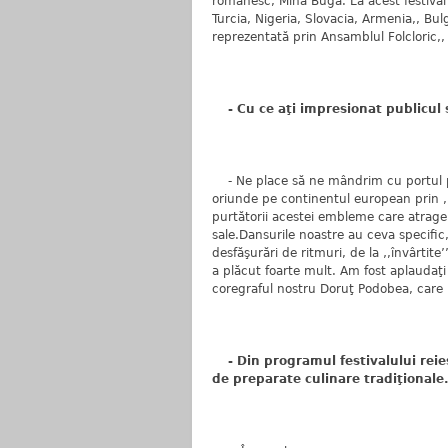
românesc, Mina Buga. La acest festival a
Turcia, Nigeria, Slovacia, Armenia,, Bul
reprezentată prin Ansamblul Folcloric,,
- Cu ce aţi impresionat publicul 
- Ne place să ne mândrim cu portul p
oriunde pe continentul european prin ,,
purtătorii acestei embleme care atrage p
sale.Dansurile noastre au ceva specific
desfăşurări de ritmuri, de la ‚,învârtite’
a plăcut foarte mult. Am fost aplaudaţi
coregraful nostru Doruţ Podobea, care 
- Din programul festivalului reie
de preparate culinare tradiţionale.