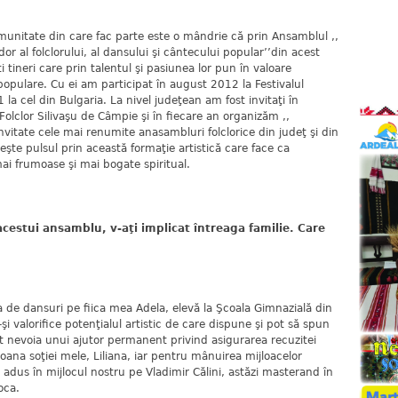
nitate din care fac parte este o mândrie că prin Ansamblul ,,
r al folclorului, al dansului şi cântecului popular’’din acest
i tineri care prin talentul şi pasiunea lor pun în valoare
populare. Cu ei am participat în august 2012 la Festivalul
 la cel din Bulgaria. La nivel judeţean am fost invitaţi în
e Folclor Silivaşu de Câmpie şi în fiecare an organizăm ,,
nvitate cele mai renumite anasambluri folclorice din judeţ şi din
eşte pulsul prin această formaţie artistică care face ca
mai frumoase şi mai bogate spiritual.
acestui ansamblu, v-aţi implicat întreaga familie. Care
de dansuri pe fiica mea Adela, elevă la Şcoala Gimnazială din
-şi valorifice potenţialul artistic de care dispune şi pot să spun
t nevoia unui ajutor permanent privind asigurarea recuzitei
oana soţiei mele, Liliana, iar pentru mânuirea mijloacelor
m adus în mijlocul nostru pe Vladimir Călini, astăzi masterand în
oca.