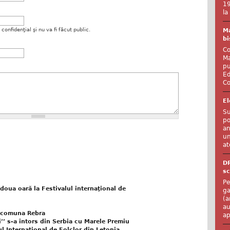
19
la
onfidenţial şi nu va fi făcut public.
Ma
bi
Co
Ma
pu
Ed
Co
El
Su
po
an
un
at
D
sc
Pe
doua oară la Festivalul internaţional de
ga
(a
au
in comuna Rebra
ap
’’ s-a întors din Serbia cu Marele Premiu
ul Internaţional de Folclor din Letonia