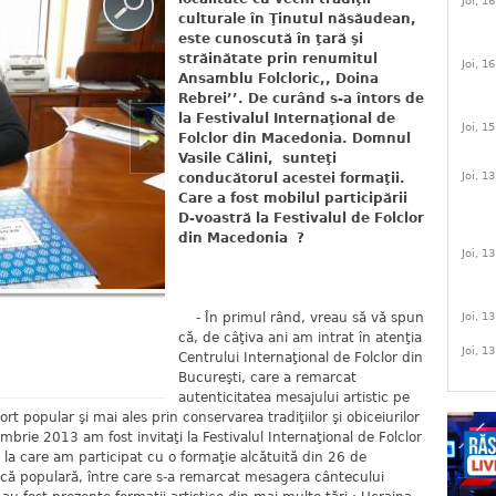
Joi, 1
culturale în Ţinutul năsăudean,
este cunoscută în ţară şi
străinătate prin renumitul
Joi, 1
Ansamblu Folcloric,, Doina
Rebrei’’. De curând s-a întors de
la Festivalul Internaţional de
Joi, 1
Folclor din Macedonia. Domnul
Vasile Călini, sunteţi
Joi, 1
conducătorul acestei formaţii.
Care a fost mobilul participării
D-voastră la Festivalul de Folclor
din Macedonia ?
Joi, 1
- În primul rând, vreau să vă spun
Joi, 1
că, de câţiva ani am intrat în atenţia
Joi, 1
Centrului Internaţional de Folclor din
Bucureşti, care a remarcat
autenticitatea mesajului artistic pe
t popular şi mai ales prin conservarea tradiţiilor şi obiceiurilor
brie 2013 am fost invitaţi la Festivalul Internaţional de Folclor
 la care am participat cu o formaţie alcătuită din 26 de
ică populară, între care s-a remarcat mesagera cântecului