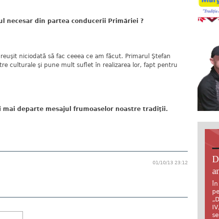
 necesar din partea conducerii Primăriei ?
euşit niciodată să fac ceeea ce am făcut. Primarul Ştefan
tre culturale şi pune mult suflet în realizarea lor, fapt pentru
ţi mai departe mesajul frumoaselor noastre tradiţii.
D
01/10/13 23:12
an
În
pe
„D
IV
se