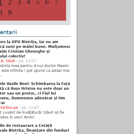
1
2
3
4
5
6
7
8
9
ntarii
ns la UPU Bistrița, iar eu am
 că sunt pe mâini bune. Mulţumesc
xim Cristian Gheorghe şi
ului colectiv!
 A. Olah
-
Joi, 13:07
stinta mea pentru d-nul doctor Maxim
n este infinita ! pot spune ca astazi mai
..
ele Vasile Beni: Schimbarea la Față
tă că Iisus Hristos nu este doar un
tor sau un proroc, ci Fiul lui
zeu, Dumnezeu adevărat și Om
rat
 Sirlincan
-
Joi, 12:47
 cuvânt de învățătură! Slăvit să fie
ristos în veci! Amin!
ile de restaurare a Cetății
ale Bistrița, finanțate din fonduri