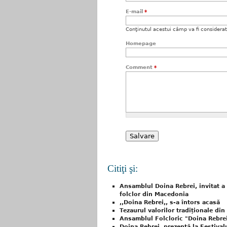
E-mail
*
Conţinutul acestui câmp va fi considerat c
Homepage
Comment
*
Citiţi şi:
Ansamblul Doina Rebrei, invitat a 
folclor din Macedonia
,,Doina Rebrei,, s-a întors acasă
Tezaurul valorilor tradiționale d
Ansamblul Folcloric "Doina Rebrei
Doina Rebrei, prezentă la Festival