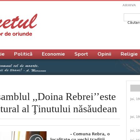
ARHIVA
Căutar
Form
ie
Politică
Economie
Sport
Opinii
Religie
samblul ,,Doina Rebrei’’este
Joi, 1
tural al Ţinutului năsăudean
Joi, 1
Joi, 1
- Comuna Rebra, o
localitate cu vechi tradiţii