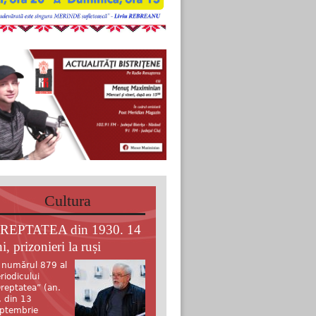
Cultura
REPTATEA din 1930. 14
i, prizonieri la ruși
 numărul 879 al
riodicului
reptatea” (an.
, din 13
ptembrie