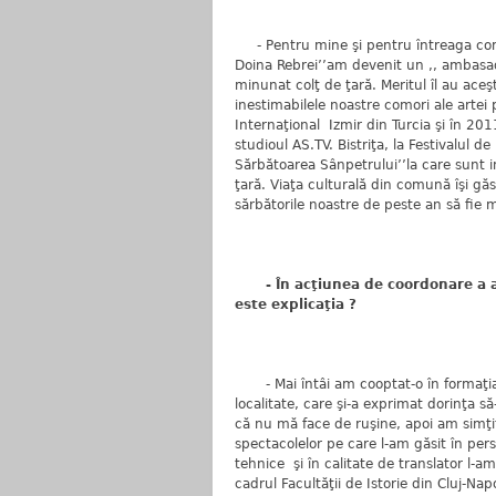
- Pentru mine şi pentru întreaga comu
Doina Rebrei’’am devenit un ,, ambasado
minunat colţ de ţară. Meritul îl au aceşt
inestimabilele noastre comori ale artei 
Internaţional Izmir din Turcia şi în 2011
studioul AS.TV. Bistriţa, la Festivalul d
Sărbătoarea Sânpetrului’’la care sunt i
ţară. Viaţa culturală din comună îşi găs
sărbătorile noastre de peste an să fie 
- În acţiunea de coordonare a 
este explicaţia ?
- Mai întâi am cooptat-o în formaţia 
localitate, care şi-a exprimat dorinţa să
că nu mă face de ruşine, apoi am simţi
spectacolelor pe care l-am găsit în pers
tehnice şi în calitate de translator l-a
cadrul Facultăţii de Istorie din Cluj-Nap