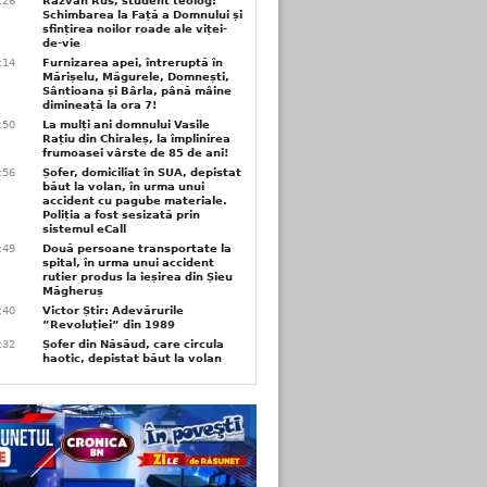
6:26
Răzvan Rus, student teolog:
Schimbarea la Față a Domnului și
sfințirea noilor roade ale viței-
de-vie
6:14
Furnizarea apei, întreruptă în
Mărișelu, Măgurele, Domnești,
Sântioana și Bârla, până mâine
dimineață la ora 7!
5:50
La mulți ani domnului Vasile
Rațiu din Chiraleș, la împlinirea
frumoasei vârste de 85 de ani!
3:56
Șofer, domiciliat în SUA, depistat
băut la volan, în urma unui
accident cu pagube materiale.
Poliția a fost sesizată prin
sistemul eCall
3:49
Două persoane transportate la
spital, în urma unui accident
rutier produs la ieșirea din Șieu
Măgheruș
3:40
Victor Știr: Adevărurile
”Revoluției” din 1989
3:32
Șofer din Năsăud, care circula
haotic, depistat băut la volan