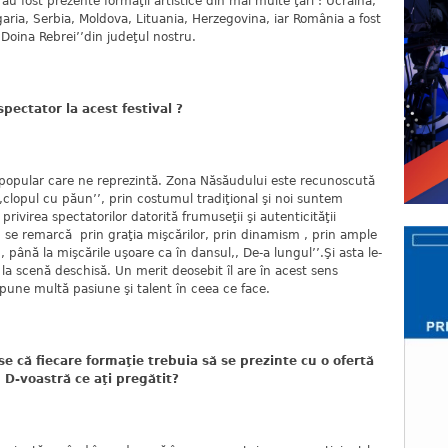
u fost prezente formaţii artistice din mai multe ţări : Ucraina,
garia, Serbia, Moldova, Lituania, Herzegovina, iar România a fost
 Doina Rebrei’’din judeţul nostru.
spectator la acest festival ?
opular care ne reprezintă. Zona Năsăudului este recunoscută
clopul cu păun’’, prin costumul tradiţional şi noi suntem
rivirea spectatorilor datorită frumuseţii şi autenticităţii
, se remarcă prin graţia mişcărilor, prin dinamism , prin ample
’, până la mişcările uşoare ca în dansul,, De-a lungul’’.Şi asta le-
 la scenă deschisă. Un merit deosebit îl are în acest sens
pune multă pasiune şi talent în ceea ce face.
se că fiecare formaţie trebuia să se prezinte cu o ofertă
 D-voastră ce aţi pregătit?