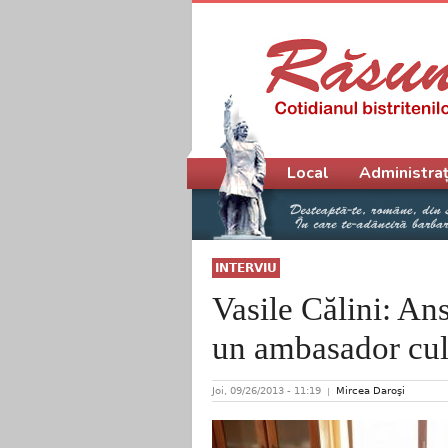
Meniu principal
Local
Administraț
INTERVIU
Vasile Călini: An
un ambasador cul
Joi, 09/26/2013 - 11:19
Mircea Daroşi