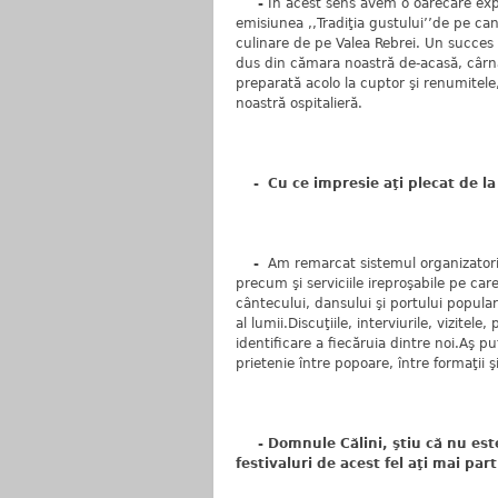
-
În acest sens avem o oarecare expe
emisiunea ,,Tradiţia gustului’’de pe can
culinare de pe Valea Rebrei. Un succes 
dus din cămara noastră de-acasă, cârnaţi
preparată acolo la cuptor şi renumitele,
noastră ospitalieră.
- Cu ce impresie aţi plecat de la 
-
Am remarcat sistemul organizatoric
precum şi serviciile ireproşabile pe care
cântecului, dansului şi portului popular
al lumii.Discuţiile, interviurile, vizite
identificare a fiecăruia dintre noi.Aş 
prietenie între popoare, între formaţii 
- Domnule Călini, ştiu că nu este 
festivaluri de acest fel aţi mai part