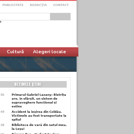
PUBLICITATE
REDACŢIA
CONTACT
e
ular de căutare
Cultură
Alegeri locale
9:56
Primarul Gabriel Lazany: Bistrița
are, în sfârșit, un sistem de
supraveghere funcțional și
extins
9:49
Accident la ieșirea din Coldău.
Victimele au fost transportate la
spital
9:38
Biblioteca de vară din satul meu,
la Leșu!