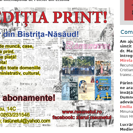
Come
Am aju
simțit
dr. Ma
întreg
Mirela
Recuno
Cristia
traiesc.
Părint
ne ara
învăță
Dumne
adevă
Emilia
Minunat
Iisus H
Lucrăr
Mediev