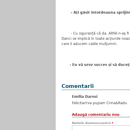
- Aţi găsit întotdeauna sprijinul
- Cu siguranţă că da. Altfel n-aş fi r
Danci se implică în toate acţiunile noas
care îi aducem calde mulţumiri.
- Eu vă urez succes şi să duce
Comentarii
Emilia Darosi
Felicitari!va pupam Crina&Radu
Adaugă comentariu nou
Numele dumneavoastră
*