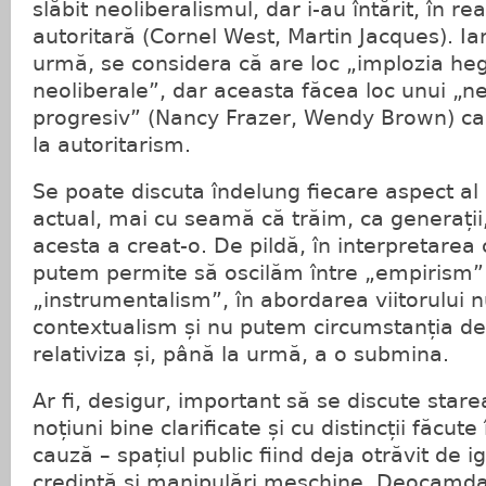
slăbit neoliberalismul, dar i-au întărit, în 
autoritară (Cornel West, Martin Jacques). Iar
urmă, se considera că are loc „implozia h
neoliberale”, dar aceasta făcea loc unui „n
progresiv” (Nancy Frazer, Wendy Brown) ca
la autoritarism.
Se poate discuta îndelung fiecare aspect al
actual, mai cu seamă că trăim, ca generații
acesta a creat-o. De pildă, în interpretarea
putem permite să oscilăm între „empirism” 
„instrumentalism”, în abordarea viitorului n
contextualism și nu putem circumstanția de
relativiza și, până la urmă, a o submina.
Ar fi, desigur, important să se discute stare
noțiuni bine clarificate și cu distincții făcut
cauză – spațiul public fiind deja otrăvit de 
credință și manipulări meschine. Deocamdat