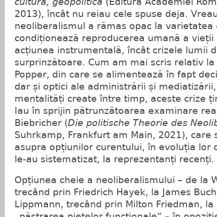
cultură, geopolitică
(Editura Academiei Româ
2013), încât nu reiau cele spuse deja. Vreau
neoliberalismul a rămas opac la varietatea 
condiționează reproducerea umană a vieții 
acțiunea instrumentală, încât crizele lumii 
surprinzătoare. Cum am mai scris relativ la f
Popper, din care se alimentează în fapt deci
dar și optici ale administrării și mediatizări
mentalități create între timp, aceste crize ț
Iau în sprijin pătrunzătoarea examinare re
Biebricher (
Die politische Theorie des Neol
Suhrkamp, Frankfurt am Main, 2021), care 
asupra opțiunilor curentului, în evoluția lor
le-au sistematizat, la reprezentanți recenți.
Opțiunea cheie a neoliberalismului – de la 
trecând prin Friedrich Hayek, la James Buch
Lippmann, trecând prin Milton Friedman, la 
„păstrarea piețelor funcționale” – în opoziț