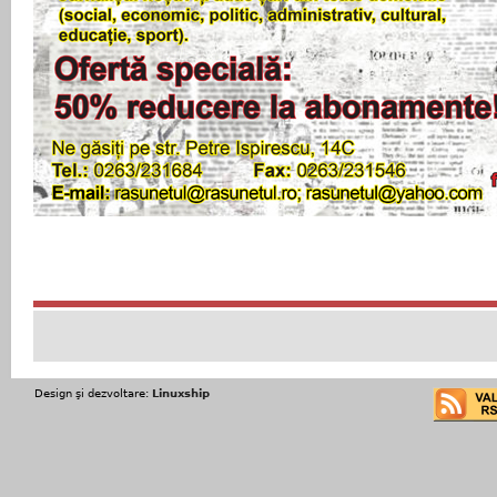
Design şi dezvoltare:
Linuxship