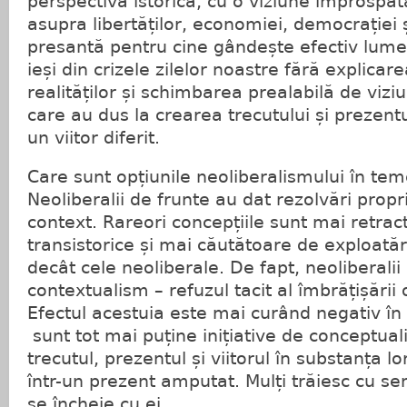
perspectivă istorică, cu o viziune împrospăta
asupra libertăților, economiei, democrației ș
presantă pentru cine gândește efectiv lume
ieși din crizele zilelor noastre fără explicare
realităților și schimbarea prealabilă de viziu
care au dus la crearea trecutului și prezent
un viitor diferit.
Care sunt opțiunile neoliberalismului în te
Neoliberalii de frunte au dat rezolvări prop
context. Rareori concepțiile sunt mai retracti
transistorice și mai căutătoare de exploatări
decât cele neoliberale. De fapt, neoliberalii 
contextualism – refuzul tacit al îmbrățișării 
Efectul acestuia este mai curând negativ în s
sunt tot mai puține inițiative de conceptua
trecutul, prezentul și viitorul în substanța lo
într-un prezent amputat. Mulți trăiesc cu se
se încheie cu ei.