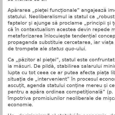
Apărarea „pieței funcționale” angajează im
statului. Neoliberalismul ia statul ca „robus
faptelor și ajunge să proclame „principii și ț
că în contextualism acestea devin repede me
metaforizarea înlocuiește tendențial concep
propaganda substituie cercetarea, iar viața
de trompete ale
status quo
-ului.
Ca „păzitor al pieței”, statul este confruntat
ia măsuri. De pildă, stabilirea salarului minim,
lupta cu tot ceea ce ar putea afecta piața li
situația de „intervenient” în procesul econ
ascuțit, agenda statului conține mereu și c
pentru a apăra ordinea competițională” (p. 6
împotriva promisiunilor neoliberale de mișca
economie.