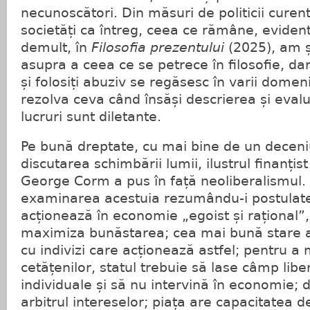
necunoscători. Din măsuri de politicii curen
societăți ca întreg, ceea ce rămâne, eviden
demult, în
Filosofia prezentului
(2025), am ș
asupra a ceea ce se petrece în filosofie, dar
și folosiți abuziv se regăsesc în varii domen
rezolva ceva când însăși descrierea și evalu
lucruri sunt diletante.
Pe bună dreptate, cu mai bine de un deceni
discutarea schimbării lumii, ilustrul finanțist
George Corm a pus în față neoliberalismul. 
examinarea acestuia rezumându-i postulate
acționează în economie „egoist și rațional”,
maximiza bunăstarea; cea mai bună stare a 
cu indivizi care acționează astfel; pentru 
cetățenilor, statul trebuie să lase câmp liber 
individuale și să nu intervină în economie; d
arbitrul intereselor; piața are capacitatea d