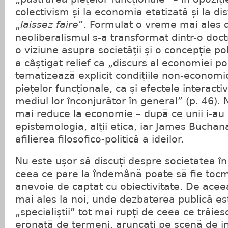
colectivism și la economia etatizată și la di
„
laissez faire
”. Formulat o vreme mai ales 
neoliberalismul s-a transformat dintr-o doct
o viziune asupra societății și o concepție pol
a câștigat relief ca „discurs al economiei pol
tematizează explicit condițiile non-economice
piețelor funcționale, ca și efectele interactiv
mediul lor înconjurător în general” (p. 46).
mai reduce la economie – după ce unii i-au
epistemologia, alții etica, iar James Bucha
afilierea filosofico-politică a ideilor.
Nu este ușor să discuți despre societatea în 
ceea ce pare la îndemână poate să fie tocm
anevoie de captat cu obiectivitate. De acee
mai ales la noi, unde dezbaterea publică est
„specialiștii” tot mai rupți de ceea ce trăie
eronată de termeni, aruncați pe scenă de in