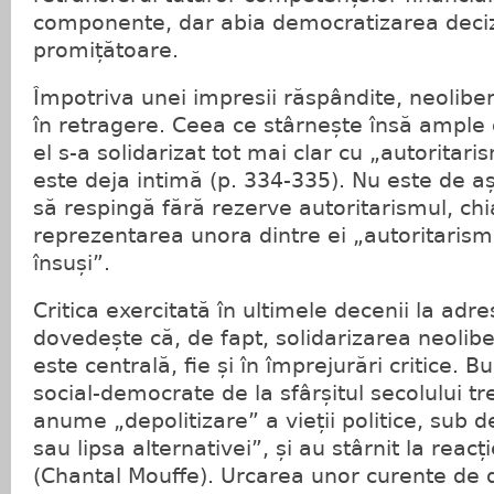
componente, dar abia democratizarea deciz
promițătoare.
Împotriva unei impresii răspândite, neolibe
în retragere. Ceea ce stârnește însă ample d
el s-a solidarizat tot mai clar cu „autoritaris
este deja intimă (p. 334-335). Nu este de aș
să respingă fără rezerve autoritarismul, chi
reprezentarea unora dintre ei „autoritarism
însuși”.
Critica exercitată în ultimele decenii la adr
dovedește că, de fapt, solidarizarea neolib
este centrală, fie și în împrejurări critice. B
social-democrate de la sfârșitul secolului tr
anume „depolitizare” a vieții politice, sub 
sau lipsa alternativei”, și au stârnit la reac
(Chantal Mouffe). Urcarea unor curente de d