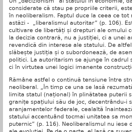
Un „decizionism” al statului în economie, dar 
considerate că stau pe propriile criterii, es
în neoliberalism. Faptul duce la ceea ce tot
astăzi - „liberalismul autoritar” (p. 106). 
cultivare de libertăți și drepturi ale omului
la decizia contrară, nu a justiției, ci a unei a
revendică din interese ale statului. De altfe
slăbește justiția și o subordonează, de ase
politici. La autoritarism se ajunge în cadrul
ci în virtutea unei logici imanente construcți
Rămâne astfel o continuă tensiune între stra
neoliberal. „În timp ce una se lasă rezumat
limita statul (național) în plinătatea puterii s
granițe spațiului său de joc, decentrându-i s
aranjamentelor federale, cealaltă înainteaz
statului accentuând tocmai unitatea sa monol
puternic” (p. 116). Neoliberalismul nu iese 
ale evoluției. Pe de o parte, el lasă ca suver