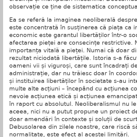
observație ce ține de sistematica conceptua
Ea se referă la imaginea neoliberală despre
este concentrată în susținerea că piața ca i
economic este garantul libertăților într-o soc
afectarea pieței are consecințe restrictive.
importanța vitală a pieței. Numai că doar d
rezultat niciodată libertățile. Istoria s-a făc
oameni vii și viguroși, care sunt încadrați 
administrație, dar nu trăiesc doar în coordon
și instituirea libertăților în societate s-au 
multe alte acțiuni – începând cu acțiunea c
nevoie acțiunea etică și acțiunea emancipati
în raport cu absolutul. Neoliberalismul nu le
aceea, nici nu a putut propune un proiect de 
doar amendări în contexte și soluții de scur
Debusolarea din zilele noastre, care riscă să
normalitate, este efect al acestei limitări.