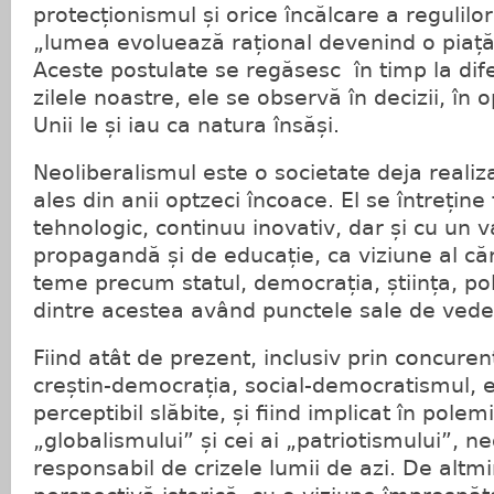
protecționismul și orice încălcare a regulilor
„lumea evoluează rațional devenind o piață 
Aceste postulate se regăsesc în timp la difer
zilele noastre, ele se observă în decizii, în op
Unii le și iau ca natura însăși.
Neoliberalismul este o societate deja realiza
ales din anii optzeci încoace. El se întreține fi
tehnologic, continuu inovativ, dar și cu un 
propagandă și de educație, ca viziune al căre
teme precum statul, democrația, știința, poli
dintre acestea având punctele sale de vede
Fiind atât de prezent, inclusiv prin concuren
creștin-democrația, social-democratismul, 
perceptibil slăbite, și fiind implicat în polem
„globalismului” și cei ai „patriotismului”, n
responsabil de crizele lumii de azi. De altmin