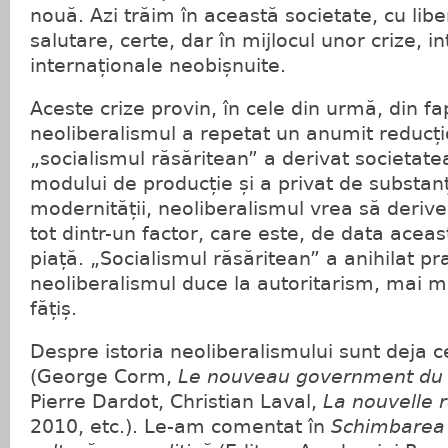
nouă. Azi trăim în această societate, cu libe
salutare, certe, dar în mijlocul unor crize, in
internaționale neobișnuite.
Aceste crize provin, în cele din urmă, din fa
neoliberalismul a repetat un anumit reducț
„socialismul răsăritean” a derivat societat
modului de producție și a privat de substanță
modernității, neoliberalismul vrea să deriv
tot dintr-un factor, care este, de data acea
piață. „Socialismul răsăritean” a anihilat pr
neoliberalismul duce la autoritarism, mai m
fățiș.
Despre istoria neoliberalismului sunt deja 
(George Corm,
Le nouveau government d
Pierre Dardot, Christian Laval,
La nouvelle 
2010, etc.). Le-am comentat în
Schimbarea l