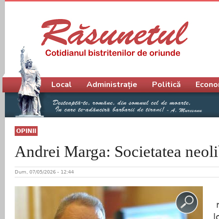
Meniu principal
Local
Administrație
Politică
Econo
OPINII
Andrei Marga: Societatea neoli
Dum, 07/05/2026 - 12:44
l