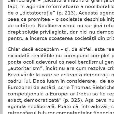
democrației – „dictatura înăuntrul granițelo
fapt, în agenda reformatoare a neoliberalilo
de o „dictatocrație” (p. 213). Această age
ceea ce promitea – o societate deschisă iniți
de cetățeni. Neoliberalismul nu sprijină re
drept soluție privilegiată, dar nici nu democ
pentru a încerca scoaterea societății din cri
Chiar dacă acceptăm – și, de altfel, este re
niciodată realitățile nu corespund complet p
poate ocoli adevărul că neoliberalismul ge
„autoritarism”, încât nu are cum rezolva criz
Rezolvările la care se așteaptă democrații 
cadrul lui. Dacă luăm în considerare, de ex
Eurozonei de astăzi, scrie Thomas Biebriche
competițională a Europei ar trebui să fie rep
exact, democratizată” (p. 325). Așa ceva nu 
agenda neoliberală. Poate că, într-adevăr, s
retransferul tuturor competențelor financiar