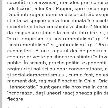
societății și a avansat, mai ales prin cunosc
falsificării”, a lui Karl Popper, spre reconfi
Două interogații domină discursul său asupr
știința să sprijine piața funcțională în socie
societate o falsă conștiință a științei? Neol
da răspunsuri stabile la aceste întrebări și, 
între „empirism” și „instrumentalism” (p. 16
„instrumentalism” și „antirealism” (p. 165)
cunoașterii. El nu s-a putut decide pentru o s
ceea ce privește poziționarea științei în fav
public. În schimb, practic-politic, exponenții
regimuri și politici nu doar conservatoare, c
și social-democratismului, cum a fost, de e
moment dat, regimul Pinochet în Chile. Oric
„tehnocrația” sunt genurile proxime în care
încadrează, deși uneori reacționează plin d
fiecare.