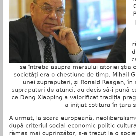
P
r
d
c
se întreba asupra mersului istoriei știa c
societăți era o chestiune de timp. Mihail 
unei supraputeri, și Ronald Reagan, în 
supraputeri de atunci, au decis să-i pună 
ce Deng Xiaoping a valorificat tradiția pra
a inițiat cotitura în țara 
A urmat, la scara europeană, neoliberalismu
după criteriul social-economic-politic-cultural
rămas mai cuprinzător, s-a trecut la o soci