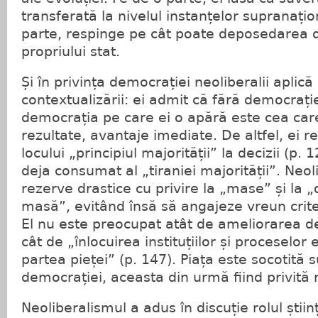
transferată la nivelul instanțelor supranațio
parte, respinge pe cât poate deposedarea 
propriului stat.
Și în privința democrației neoliberalii aplică
contextualizării: ei admit că fără democrați
democrația pe care ei o apără este cea care
rezultate, avantaje imediate. De altfel, ei r
locului „principiul majorității” la decizii (p
deja consumat al „tiraniei majorității”. Neol
rezerve drastice cu privire la „mase” și la 
masă”, evitând însă să angajeze vreun crite
El nu este preocupat atât de ameliorarea d
cât de „înlocuirea instituțiilor și proceselor
partea pieței” (p. 147). Piața este socotită 
democrației, aceasta din urmă fiind privită 
Neoliberalismul a adus în discuție rolul știin