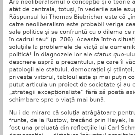
Are neoliberalismul o concepție și o teorie a 
atât de centrală, totuși, în vederile sale asu
Răspunsul lui Thomas Biebricher este că „înț
către neoliberalism este probabil veriga cea
sale politice și se confruntă cu o dilema c
în cadrul său” (p. 206). Aceasta într-o situați
soluțiile la problemele de viață ale oamenilo
politică! În diagnozele lor ale
status quo
-ulu
descriere aspră a prezentului, pe care îl vă
patologii ale statului, democrației și științei
privește viitorul, tabloul este și mai puțin c
putut articula un proiect de societate și au
„strategii excepționaliste” fără să poată as
schimbare spre o viață mai bună.
Nu-i de mirare că soluția atrăgătoare pentru
frunte, de la Rustow, trecând prin Hayek, la 
fost una preluată din reflecțiile lui Carl Sch