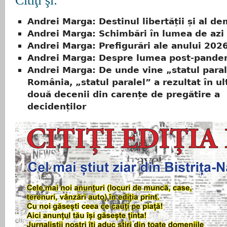
Citiţi şi:
Andrei Marga: Destinul libertății și al de
Andrei Marga: Schimbări în lumea de azi
Andrei Marga: Prefigurări ale anului 202
Andrei Marga: Despre lumea post-pande
Andrei Marga: De unde vine „statul paral
România, „statul paralel” a rezultat în u
două decenii din carențe de pregătire a
decidenților