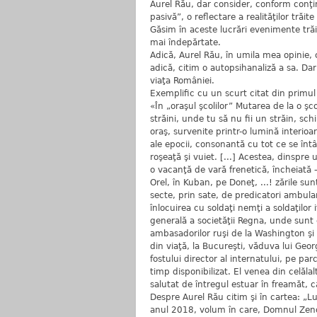
Aurel Rău, dar consider, conform conţin
pasivă”, o reflectare a realităţilor tră
Găsim în aceste lucrări evenimente trăi
mai îndepărtate.
Adică, Aurel Rău, în umila mea opinie, 
adică, citim o autopsihanaliză a sa. Da
viaţa României.
Exemplific cu un scurt citat din primu
«În „oraşul şcolilor” Mutarea de la o şco
străini, unde tu să nu fii un străin, sc
oraş, survenite printr-o lumină interioa
ale epocii, consonantă cu tot ce se întâ
roşeaţă şi vuiet. [...] Acestea, dinspre
o vacanţă de vară frenetică, încheiată –
Orel, în Kuban, pe Doneţ, ...! zările su
secte, prin sate, de predicatori ambulanţ
înlocuirea cu soldaţi nemţi a soldaţilor
generală a societăţii Regna, unde sunt 
ambasadorilor ruşi de la Washington şi 
din viaţă, la Bucureşti, văduva lui Geo
fostului director al internatului, pe pa
timp disponibilizat. El venea din celălalt
salutat de întregul estuar în freamăt, c
Despre Aurel Rău citim şi în cartea: „L
anul 2018, volum în care, Domnul Zenov