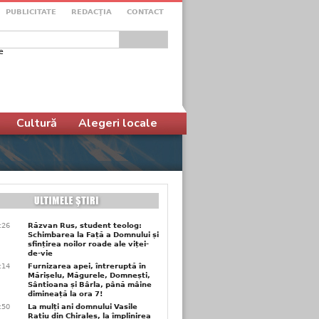
PUBLICITATE
REDACŢIA
CONTACT
e
ular de căutare
Cultură
Alegeri locale
6:26
Răzvan Rus, student teolog:
Schimbarea la Față a Domnului și
sfințirea noilor roade ale viței-
de-vie
6:14
Furnizarea apei, întreruptă în
Mărișelu, Măgurele, Domnești,
Sântioana și Bârla, până mâine
dimineață la ora 7!
5:50
La mulți ani domnului Vasile
Rațiu din Chiraleș, la împlinirea