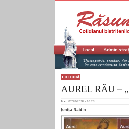
Meniu principal
Local
Administraț
CULTURĂ
AUREL RĂU – „S
Mar, 07/28/2020 - 10:28
Jeniţa Naidin