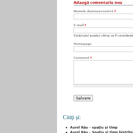
Adaugă comentariu nou
Numele dumneavoastră
*
E-mail
*
Conţinutul acestui câmp va fi considerat c
Homepage
Comment
*
Citiţi şi:
Aurel Rău – spaţiu şi timp
Aurel Rău – Spaţiu şi timp bistriţ