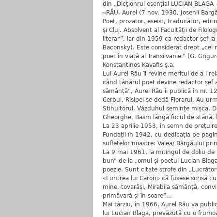
din „Dicţionrul esenţial LUCIAN BLAGA
«RĂU, Aurel (7 nov. 1930, Josenii Bârgă
Poet, prozator, eseist, traducător, edito
și Cluj. Absolvent al Facultății de Filol
literar”, iar din 1959 ca redactor șef l
Baconsky). Este considerat drept „cel 
poet în viață al Transilvaniei” (G. Grig
Konstantinos Kavafis ș.a.
Lui Aurel Rău îi revine meritul de a l 
când tânărul poet devine redactor șef a
sămânță”, Aurel Rău îi publică în nr. 1
Cerbul, Risipei se dedă Florarul. Au ur
Stihuitorul, Văzduhul semințe mișca, Da
Gheorghe, Basm lângă focul de stână, În
La 23 aprilie 1953, în semn de prețuire,
Fundații în 1942, cu dedicația pe pagi
sufletelor noastre: Valea/ Bârgăului pri
La 9 mai 1961, la mitingul de doliu de l
bun” de la „omul și poetul Lucian Blaga
poezie. Sunt citate strofe din „Lucrător
«Luntrea lui Caron» că fusese scrisă cu 
mine, tovarăși, Mirabila sămânță, convin
primăvară și în soare”…
Mai târziu, în 1966, Aurel Rău va public
lui Lucian Blaga, prevăzută cu o frumo