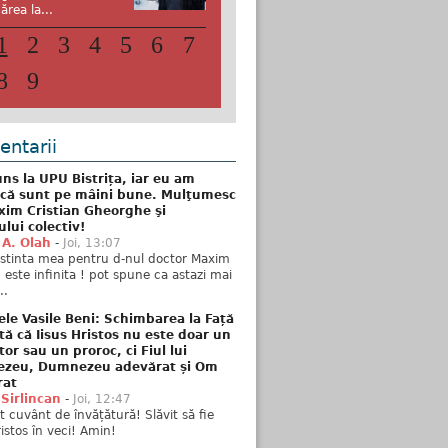
ărea la...
1
2
3
4
5
6
7
8
9
ntarii
ns la UPU Bistrița, iar eu am
 că sunt pe mâini bune. Mulţumesc
xim Cristian Gheorghe şi
ului colectiv!
 A. Olah
-
Joi, 13:07
stinta mea pentru d-nul doctor Maxim
n este infinita ! pot spune ca astazi mai
..
ele Vasile Beni: Schimbarea la Față
tă că Iisus Hristos nu este doar un
tor sau un proroc, ci Fiul lui
zeu, Dumnezeu adevărat și Om
rat
 Sirlincan
-
Joi, 12:47
 cuvânt de învățătură! Slăvit să fie
ristos în veci! Amin!