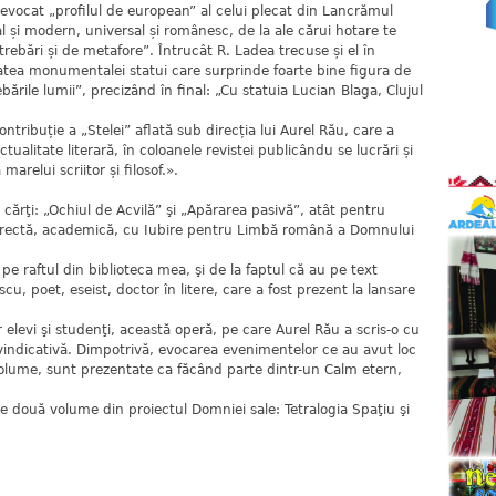
vocat „profilul de european” al celui plecat din Lancrămul
l și modern, universal și românesc, de la ale cărui hotare te
ntrebări și de metafore”. Întrucât R. Ladea trecuse și el în
itatea monumentalei statui care surprinde foarte bine figura de
bările lumii”, precizând în final: „Cu statuia Lucian Blaga, Clujul
ntribuție a „Stelei” aflată sub direcția lui Aurel Rău, care a
ualitate literară, în coloanele revistei publicându se lucrări și
marelui scriitor și filosof.».
cărţi: „Ochiul de Acvilă” şi „Apărarea pasivă”, atât pentru
 corectă, academică, cu Iubire pentru Limbă română a Domnului
 raftul din biblioteca mea, şi de la faptul că au pe text
u, poet, eseist, doctor în litere, care a fost prezent la lansare
 elevi şi studenţi, această operă, pe care Aurel Rău a scris-o cu
indicativă. Dimpotrivă, evocarea evenimentelor ce au avut loc
volume, sunt prezentate ca făcând parte dintr-un Calm etern,
alte două volume din proiectul Domniei sale: Tetralogia Spaţiu şi