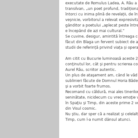
executate de Romulus Ladea, A. Rău a e
transilvan, „un poet profund, tradiționa
întorci cu inima plină de revelații, de î
veșnicie, vorbitorul a relevat expresiv
gânditor a poetului „aplecat peste între
e începând de azi mai cultural.”
Se cuvine, desigur, amintită întreaga co
făcut din Blaga un fervent subiect de act
studii de referință privind viața și opera 
Am citit cu Bucurie luminoasă aceste 2 
conţinutul lor, cât şi pentru scrierea
Aurel Rău, scriitor autentic.
Un plus de ataşament am, când le văd pe
sublinieri făcute de Domnul Horia Bădesc
şi a vorbit foarte frumos.
Recomand cu căldură, mai ales tinerilor
seninătate, nicidecum cu vreo emoţie v
în Spaţiu şi Timp, din aceste prime 2 
din Visul cosmic.
Nu ştiu, dar sper că a realizat şi celel
Timp, cum l-a numit dânsul atunci.