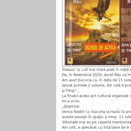
Steaua” și „cel mai mare poet în viață 
Da, în Noiembrie 2020, Aurel Rău va îm
Am avut bucuria ca, în data de 15 Iulie
lansat primele 2 volume, din cele 4 pro
şi Timp”.
La finalul acelui act cultural organizat
mi-a scris:
„Doamnei
Jenica Naidin cu bucuria scrisului la pr
aceste poveşti în spaţiu şi timp. 15 iul
Volumele mai au pe copertă menţiunea:
Am citit, e adevărat cu întârziere de 9 a