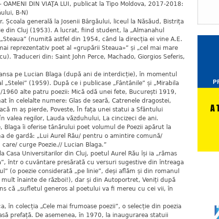
 – OAMENI DIN VIAŢA LUI, publicat la Tipo Moldova, 2017-2018:
ului, B-N)
r. Școala generală la Josenii Bârgăului, liceul la Năsăud, Bistrița
ogie din Cluj (1953). A lucrat, fiind student, la „Almanahul
a „Steaua” (numită astfel din 1954, când la direcția ei vine A.E.
mai reprezentativ poet al «grupării Steaua»” și „cel mai mare
urcu). Traduceri din: Saint John Perce, Machado, Giorgios Seferis,
relansa pe Lucian Blaga (după ani de interdicție), în momentul
l „Stelei” (1959). După ce i publicase „Fântânile” și „Mirabila
2/1960 alte patru poezii: Mică odă unei fete, București 1919,
mat în celelalte numere: Glas de seară, Catrenele dragostei,
că m aș pierde, Poveste, În fața unei statui a Sfântului
 valea regilor, Lauda văzduhului, La cincizeci de ani.
 Blaga îi oferise tânărului poet volumul de Poezii apărut la
na de gardă: „Lui Aurel Rău/ pentru o amintire comună/
n care/ curge Poezie.// Lucian Blaga.”
a Casa Universitarilor din Cluj, poetul Aurel Rău își ia „rămas
”, într o cuvântare presărată cu versuri sugestive din întreaga
ul” (o poezie considerată „pe linie”, deși aflăm și din romanul
mult înainte de război!), dar și din Autoportret, Veniți după
s că „sufletul generos al poetului va fi mereu cu cei vii, în
a, în colecția „Cele mai frumoase poezii”, o selecție din poezia
asă prefață. De asemenea, în 1970, la inaugurarea statuii