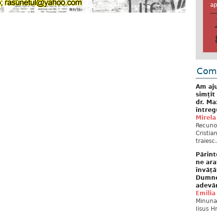
ap
Come
Am aju
simțit
dr. Ma
întreg
Mirela
Recuno
Cristia
traiesc.
Părint
ne ara
învăță
Dumne
adevă
Emilia
Minunat
Iisus H