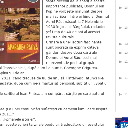
şapte decenii de la apariţia acestei
importante publicaţii, Domnul Ion
Joi, 1
Pop ne vorbeşte minunat despre
mari scriitori, între ei fiind şi Domnul
Aurel Rău, născut la 7 Noiembrie
1930 în Josenii Bârgăului, redactor-
Joi, 1
şef timp de 40 de ani al acestei
reviste culturale.
Urmare a unei lecturi fascinante,
Joi, 1
sunt onorată să exprim câteva
gânduri despre două cărţi ale
Joi, 1
Domnului Aurel Rău, „cel mai
Joi, 1
reprezentativ poet al grupării
al Transilvaniei”, după cum l-a numit, Gheorghe Grigurcu.
plini 90 de ani!
 2011, când trecuse de 80 de ani, să îl întâlnesc, atunci şi-a
Joi, 1
iectate, după cum ne-a mărturisit personal, sub titlul: „Spaţiu
 de scriitorul Ioan Pintea, am cumpărat cărţile pe care autorul
Joi, 1
oze şi a unei comunicări sufleteşti cu oamenii lumii care inspiră
ie 2011.”
 „Romanele istoriei”.
ni aceste scrieri târzii ale poetului, traducătorului, eseistului