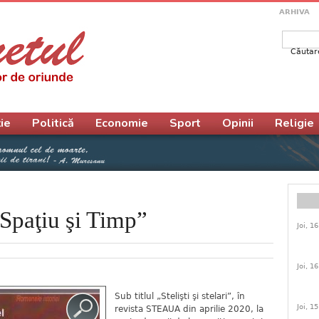
ARHIVA
Căutar
Form
ie
Politică
Economie
Sport
Opinii
Religie
paţiu şi Timp”
Joi, 1
Joi, 1
Sub titlul „Stelişti şi stelari”, în
Joi, 1
revista STEAUA din aprilie 2020, la