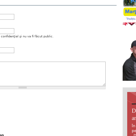
onfidenţial şi nu va fi făcut public.
D
an
În
pe
ean
„D