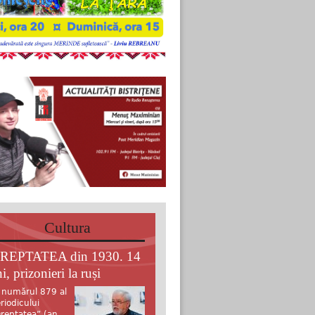
Cultura
REPTATEA din 1930. 14
i, prizonieri la ruși
 numărul 879 al
riodicului
reptatea” (an.