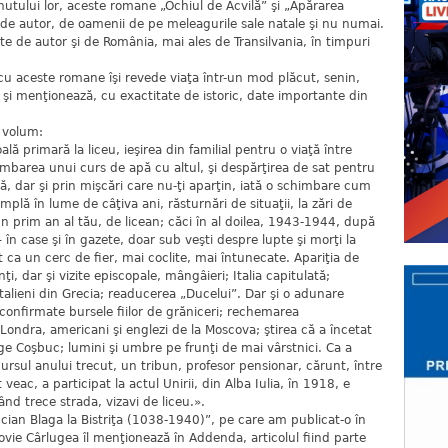
utului lor, aceste romane „Ochiul de Acvilă” şi „Apărarea
ite de autor, de oamenii de pe meleagurile sale natale şi nu numai.
te de autor şi de România, mai ales de Transilvania, în timpuri
cu aceste romane îşi revede viaţa într-un mod plăcut, senin,
r şi menţionează, cu exactitate de istoric, date importante din
l volum:
ală primară la liceu, ieşirea din familial pentru o viaţă între
himbarea unui curs de apă cu altul, şi despărţirea de sat pentru
ră, dar şi prin mişcări care nu-ţi aparţin, iată o schimbare cum
mplă în lume de câţiva ani, răsturnări de situaţii, la zări de
 un prim an al tău, de licean; căci în al doilea, 1943-1944, după
 în case şi în gazete, doar sub veşti despre lupte şi morţi la
nt ca un cerc de fier, mai coclite, mai întunecate. Apariţia de
i, dar şi vizite episcopale, mângâieri; Italia capitulată;
 italieni din Grecia; readucerea „Ducelui”. Dar şi o adunare
confirmate bursele fiilor de grăniceri; rechemarea
Londra, americani şi englezi de la Moscova; ştirea că a încetat
rge Coşbuc; lumini şi umbre pe frunţi de mai vârstnici. Ca a
rcursul anului trecut, un tribun, profesor pensionar, cărunt, între
 veac, a participat la actul Unirii, din Alba Iulia, în 1918, e
ând trece strada, vizavi de liceu.».
ucian Blaga la Bistriţa (1038-1940)”, pe care am publicat-o în
ie Cârlugea îl menţionează în Addenda, articolul fiind parte