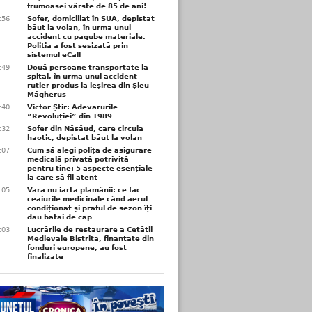
frumoasei vârste de 85 de ani!
3:56
Șofer, domiciliat în SUA, depistat
băut la volan, în urma unui
accident cu pagube materiale.
Poliția a fost sesizată prin
sistemul eCall
3:49
Două persoane transportate la
spital, în urma unui accident
rutier produs la ieșirea din Șieu
Măgheruș
3:40
Victor Știr: Adevărurile
”Revoluției” din 1989
3:32
Șofer din Năsăud, care circula
haotic, depistat băut la volan
1:07
Cum să alegi polița de asigurare
medicală privată potrivită
pentru tine: 5 aspecte esențiale
la care să fii atent
1:05
Vara nu iartă plămânii: ce fac
ceaiurile medicinale când aerul
condiționat și praful de sezon îți
dau bătăi de cap
1:03
Lucrările de restaurare a Cetății
Medievale Bistrița, finanțate din
fonduri europene, au fost
finalizate