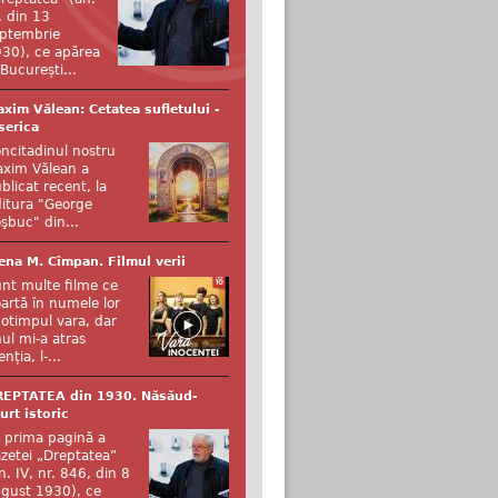
, din 13
ptembrie
30), ce apărea
 București...
xim Vălean: Cetatea sufletului -
serica
ncitadinul nostru
xim Vălean a
blicat recent, la
itura "George
şbuc" din...
ena M. Cîmpan. Filmul verii
nt multe filme ce
artă în numele lor
otimpul vara, dar
ul mi-a atras
enția, l-...
REPTATEA din 1930. Năsăud-
urt istoric
 prima pagină a
zetei „Dreptatea”
n. IV, nr. 846, din 8
gust 1930), ce