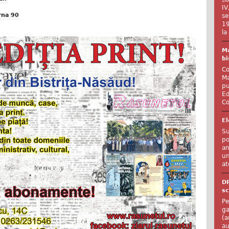
IV
rna 90
se
19
la
Ma
bi
Co
Ma
pu
Ed
Co
El
Su
po
an
un
at
D
sc
Pe
ga
(a
au