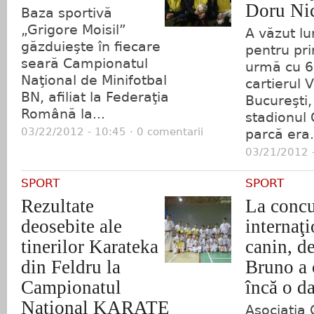
Doru Nic
Baza sportivă
„Grigore Moisil”
A văzut lu
găzduieşte în fiecare
pentru pr
seară Campionatul
urmă cu 60
Naţional de Minifotbal
cartierul V
BN, afiliat la Federaţia
Bucureşti,
Română la...
stadionul 
03/22/2012 - 10:45 · 0 comentarii
parcă era.
03/21/2012 -
SPORT
SPORT
Rezultate
La concu
deosebite ale
internaţi
tinerilor Karateka
canin, de
din Feldru la
Bruno a 
Campionatul
încă o da
Naţional KARATE
Asociaţia 