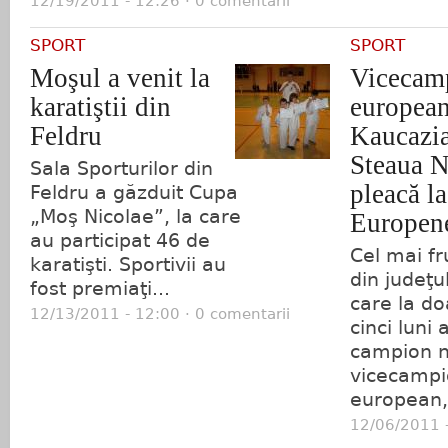
12/19/2011 - 12:26 · 0 comentarii
SPORT
SPORT
Moşul a venit la
Vicecam
karatiştii din
europea
Feldru
Kaucazi
Steaua N
Sala Sporturilor din
pleacă la
Feldru a găzduit Cupa
„Moş Nicolae”, la care
Europen
au participat 46 de
Cel mai f
karatişti. Sportivii au
din judeţu
fost premiaţi...
care la do
12/13/2011 - 12:00 · 0 comentarii
cinci luni 
campion na
vicecamp
european, 
12/06/2011 -