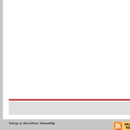
Design şi dezvoltare:
Linuxship