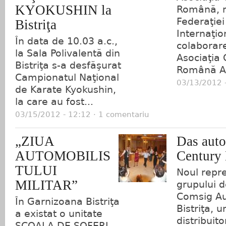
KYOKUSHIN la
Română, 
Federaţiei
Bistriţa
Internaţio
În data de 10.03 a.c.,
colaborar
la Sala Polivalentă din
Asociaţia 
Bistriţa s-a desfăşurat
Română Ar
Campionatul Naţional
03/13/2012 -
de Karate Kyokushin,
la care au fost...
03/15/2012 - 12:12 · 1 comentariu
„ZIUA
Das auto
AUTOMOBILIS
Century 
TULUI
Noul repre
MILITAR”
grupului d
Comsig A
În Garnizoana Bistriţa
Bistriţa, u
a existat o unitate
distribuito
ŞCOALA DE ŞOFERI