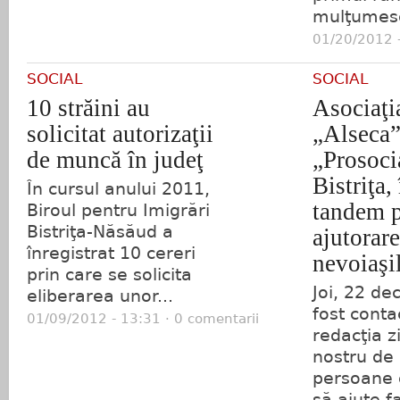
mulţumesc
01/20/2012 -
SOCIAL
SOCIAL
10 străini au
Asociaţi
solicitat autorizaţii
„Alseca”
de muncă în judeţ
„Prosoci
Bistriţa,
În cursul anului 2011,
tandem p
Biroul pentru Imigrări
Bistriţa-Năsăud a
ajutorar
înregistrat 10 cereri
nevoiaşi
prin care se solicita
Joi, 22 d
eliberarea unor...
fost conta
01/09/2012 - 13:31 · 0 comentarii
redacţia z
nostru de
persoane 
să ajute fa