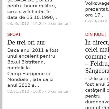
Volkswage
pentru tinerii militari,
prezentat,
care s-a înfiinţat în
ora 17...
data de 15.10.1990,...
02/28/2012 -
03/05/2012 - 14:26 · 0 comentarii
SPORT
DIN JUDEŢ
De trei ori aur
În direct
celei ma
Daca anul 2011 a fost
comune d
unul excelent pentru
Boxul Bistritean,
– Feldru
medalii la
Sângeor
Camp.Europene si
- D-le pri
Mondiale , iata ca si
fost anul
anul 2012 a...
cetăţenii 
02/21/2012 - 10:00 · 0 comentarii
pentru
dumneavoa
primul rân