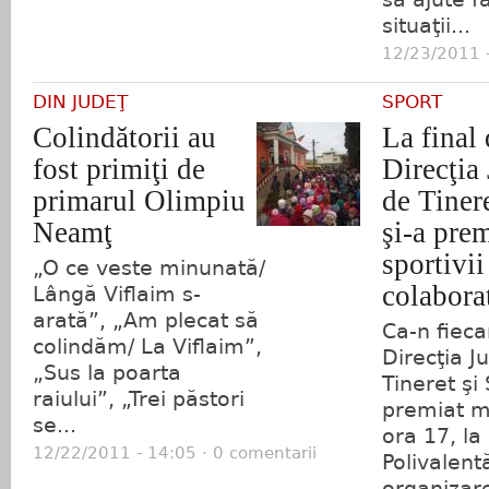
situaţii...
12/23/2011 -
DIN JUDEŢ
SPORT
Colindătorii au
La final 
fost primiţi de
Direcţia
primarul Olimpiu
de Tinere
Neamţ
şi-a pre
sportivii
„O ce veste minunată/
colabora
Lângă Viflaim s-
arată”, „Am plecat să
Ca-n fieca
colindăm/ La Viflaim”,
Direcţia 
„Sus la poarta
Tineret şi 
raiului”, „Trei păstori
premiat ma
se...
ora 17, la
12/22/2011 - 14:05 · 0 comentarii
Polivalentă
organizare