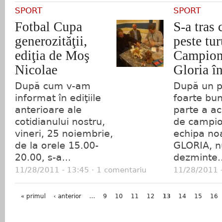
SPORT
SPORT
Fotbal Cupa
S-a tras 
generozităţii,
peste tur
ediţia de Moş
Campiona
Nicolae
Gloria în
După cum v-am
După un p
informat în ediţiile
foarte bun
anterioare ale
parte a ace
cotidianului nostru,
de campio
vineri, 25 noiembrie,
echipa no
de la orele 15.00-
GLORIA, n
20.00, s-a...
dezminte..
11/28/2011 - 13:45 · 1 comentariu
11/28/2011 -
Pagini
« primul
‹ anterior
…
9
10
11
12
13
14
15
16