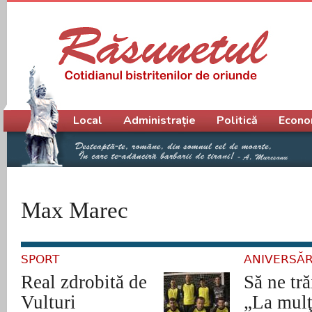
Meniu principal
Local
Administrație
Politică
Econo
Max Marec
SPORT
ANIVERSĂR
Real zdrobită de
Să ne tră
Vulturi
„La mulţ