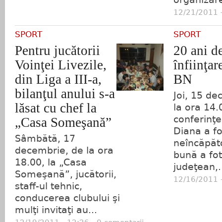
12/21/2011 -
SPORT
SPORT
Pentru jucătorii
20 ani de
Voinţei Livezile,
înfiinţa
din Liga a III-a,
BN
bilanţul anului s-a
Joi, 15 de
lăsat cu chef la
la ora 14.
conferinţe
„Casa Someşană”
Diana a fo
Sâmbătă, 17
neîncăpăt
decembrie, de la ora
bună a fot
18.00, la „Casa
judeţean,.
Someşană”, jucătorii,
12/16/2011 -
staff-ul tehnic,
conducerea clubului şi
mulţi invitaţi au...