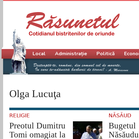
Meniu principal
Local
Administrație
Politică
Econo
Olga Lucuţa
RELIGIE
NĂSĂUD
Preotul Dumitru
Bugetul
Tomi omagiat la
Năsăudu