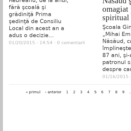
Năsăud ş
Rebreanu, de la anul,
fără şcoală şi
omagiat 
grădiniţă Prima
spiritual
şedinţă de Consiliu
Şcoala Gi
Local din acest an a
„Mihai Em
adus o decizie...
Năsăud, c
01/20/2015 - 14:54 · 0 comentarii
împlineşte
87 ani, şi
patronul sp
despre car
01/16/2015 -
Pagini
« primul
‹ anterior
1
2
3
4
5
6
7
8
9