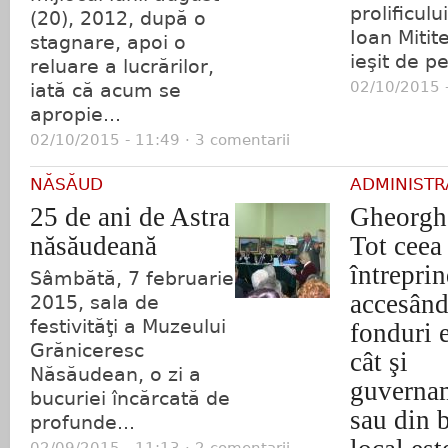
prolificului
(20), 2012, după o
Ioan Mitit
stagnare, apoi o
ieşit de pe
reluare a lucrărilor,
02/10/2015 -
iată că acum se
apropie...
02/10/2015 - 11:49 · 3 comentarii
NĂSĂUD
ADMINISTR
25 de ani de Astra
Gheorgh
năsăudeană
Tot ceea
întrepri
Sâmbătă, 7 februarie
accesând
2015, sala de
festivităţi a Muzeului
fonduri 
Grăniceresc
cât şi
Năsăudean, o zi a
guverna
bucuriei încărcată de
sau din 
profunde...
02/09/2015 - 11:13 · 2 comentarii