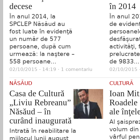
decese
în 2014
În anul 2014, la
În anul 20
SPCLEP Năsăud au
de eviden
fost luate în evidenţă
persoanel
un număr de 577
desfăşurat
persoane, după cum
activităţi, 
urmează: la naştere –
prelucrat
558 persoane...
de 9833...
02/10/2015 - 14:19 · 1 comentariu
02/10/2015 -
NĂSĂUD
CULTURĂ
Casa de Cultură
Ioan Mit
„Liviu Rebreanu”
Roadele ş
Năsăud – în
ale înţel
curând inaugurată
Al şaispre
volum din 
Intrată în reabilitare la
vârful peni
mijlocul lunii august