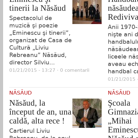
tinerii la Năsăud
năsăude
Rediviva
Spectacolul de
muzică şi poezie
Anii 1970
„Eminescu şi tinerii”,
nişte ani d
organizat de Casa de
handbalul
Cultură „Liviu
năsăudean
Rebreanu” Năsăud,
liceele n
director Silviu...
aveau ech
01/21/2015 - 13:27 · 0 comentarii
handbal ca
01/21/2015 -
NĂSĂUD
NĂSĂUD
Năsăud, la
Şcoala
început de an, una
Gimnazi
caldă, alta rece !
„Mihai
Eminesc
Cartierul Liviu