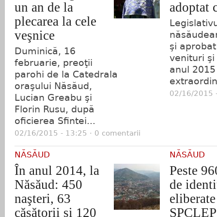
un an de la
adoptat 
plecarea la cele
Legislativu
veşnice
năsăudean
şi aprobat
Duminică, 16
venituri şi
februarie, preoţii
anul 2015 
parohi de la Catedrala
extraordin
oraşului Năsăud,
02/16/2015 -
Lucian Greabu şi
Florin Rusu, după
oficierea Sfintei...
02/16/2015 - 13:25 · 0 comentarii
NĂSĂUD
NĂSĂUD
În anul 2014, la
Peste 96
Năsăud: 450
de identi
naşteri, 63
eliberate
căsătorii şi 120
SPCLEP