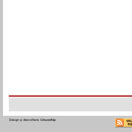
Design şi dezvoltare:
Linuxship