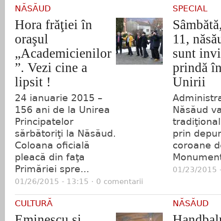
NĂSĂUD
SPECIAL
Hora frăţiei în
Sâmbătă,
oraşul
11, năsă
„Academicienilor
sunt invi
”. Vezi cine a
prindă î
lipsit !
Unirii
24 ianuarie 2015 –
Administra
156 ani de la Unirea
Năsăud va
Principatelor
tradiţiona
sărbătoriţi la Năsăud.
prin depu
Coloana oficială
coroane de
pleacă din faţa
Monumentu
Primăriei spre...
01/23/2015 -
01/26/2015 - 13:15 · 0 comentarii
CULTURĂ
NĂSĂUD
Eminescu şi
Handbal