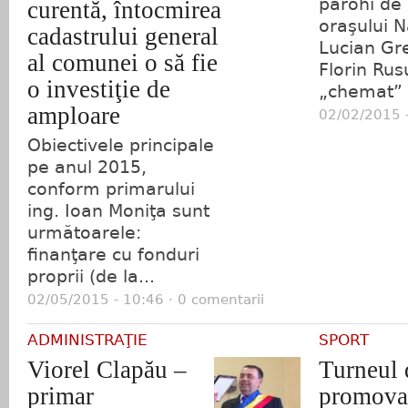
parohi de 
curentă, întocmirea
oraşului 
cadastrului general
Lucian Gr
al comunei o să fie
Florin Rus
o investiţie de
„chemat” e
amploare
02/02/2015 -
Obiectivele principale
pe anul 2015,
conform primarului
ing. Ioan Moniţa sunt
următoarele:
finanţare cu fonduri
proprii (de la...
02/05/2015 - 10:46 · 0 comentarii
ADMINISTRAŢIE
SPORT
Viorel Clapău –
Turneul 
primar
promova