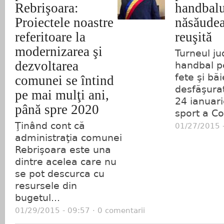
Rebrişoara:
handbalu
Proiectele noastre
năsăudea
referitoare la
reuşită
modernizarea şi
Turneul j
dezvoltarea
handbal pe
fete şi băi
comunei se întind
desfăşura
pe mai mulţi ani,
24 ianuari
până spre 2020
sport a Col
Ţinând cont că
01/27/2015 -
administraţia comunei
Rebrişoara este una
dintre acelea care nu
se pot descurca cu
resursele din
bugetul...
01/29/2015 - 09:57 · 0 comentarii