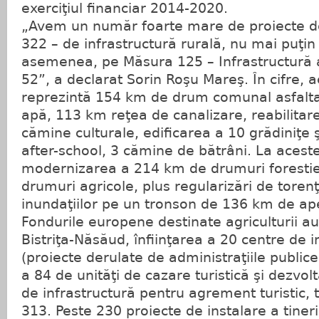
exerciţiul financiar 2014-2020.
„Avem un număr foarte mare de proiecte 
322 – de infrastructură rurală, nu mai puţin
asemenea, pe Măsura 125 – Infrastructură ag
52”, a declarat Sorin Roşu Mareş. În cifre, 
reprezintă 154 km de drum comunal asfalta
apă, 113 km reţea de canalizare, reabilitar
cămine culturale, edificarea a 10 grădiniţe ş
after-school, 3 cămine de bătrâni. La aces
modernizarea a 214 km de drumuri forestie
drumuri agricole, plus regularizări de toren
inundaţiilor pe un tronson de 136 km de ap
Fondurile europene destinate agriculturii a
Bistriţa-Năsăud, înfiinţarea a 20 centre de i
(proiecte derulate de administraţiile publice
a 84 de unităţi de cazare turistică şi dezvol
de infrastructură pentru agrement turistic,
313. Peste 230 proiecte de instalare a tiner