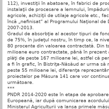
112), investiţii în abatoare, în fabrici de pro
instalaţii de procesare a lemnului, împăduri
agricole, achiziţii de utilaje agricole etc., fa
încă „nefinisat” al Programului Naţional de
2007-2013.
Gradul de absorbţie al acestor tipuri de fo
de 75%, în judeţul nostru, în timp ce, la nive
80 procente din valoarea contractată. Din t
milioane euro contractate, până în prezent 
plăţi de peste 167 milioane lei, astfel că pe
a fi în grafic, în Bistriţa-Năsăud ar urma să 
peste 55 milioane lei, diferenţa reprezentâ
proiectelor pe Măsura 141 care vor continu
următoare.
***
PNDR 2014-2020 este în etapa de aprobare
Europeană, iar după comunicarea acordului 
Ministerul Agriculturii va lansa primele măs