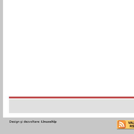
Design şi dezvoltare:
Linuxship