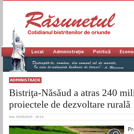
Meniu principal
Local
Administrație
Politică
Econo
ADMINISTRAŢIE
Bistriţa-Năsăud a atras 240 mil
proiectele de dezvoltare rurală
Mie, 02/25/2015 - 15:14
Pr