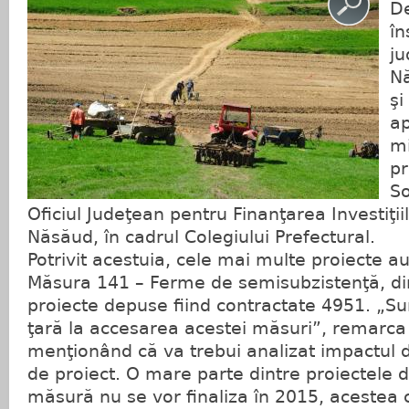
De
în
ju
Nă
şi
ap
mi
pr
So
Oficiul Judeţean pentru Finanţarea Investiţiil
Năsăud, în cadrul Colegiului Prefectural.
Potrivit acestuia, cele mai multe proiecte au
Măsura 141 – Ferme de semisubzistenţă, di
proiecte depuse fiind contractate 4951. „
ţară la accesarea acestei măsuri”, remarca 
menţionând că va trebui analizat impactul de
de proiect. O mare parte dintre proiectele 
măsură nu se vor finaliza în 2015, acestea 