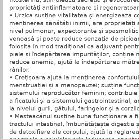
proprietăți antiinflamatoare și regeneratoar
• Urzica susține vitalitatea și energizează co
menținerea sănătății inimii, are proprietăți 
nivel pulmonar, expectorante și spasmolitice
venoasă și poate reduce senzația de picioar
folosită în mod tradițional ca adjuvant pen
piele și îndepărtarea impurităților, conține m
reduce anemia, ajută la îndepărtarea mătre
rănilor.
• Crețișoara ajută la menținerea confortului 
menstruației și a menopauzei; susține func
sistemului reproducător feminin; contribuie
a ficatului și a sistemului gastrointestinal;
la nivelul gurii, gâtului, faringelor și a corzi
• Mesteacănul susține buna funcționare a fica
tractului intestinal, îmbunătățește digestia 
de detoxifiere ale corpului, ajută la reglarea 