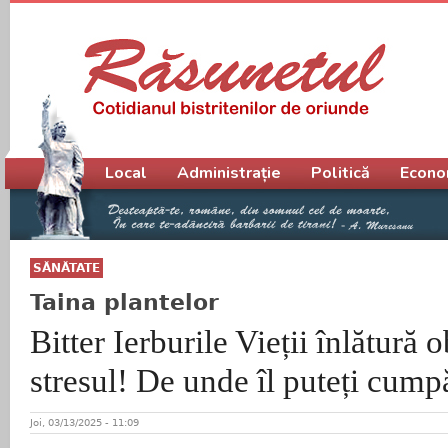
Meniu principal
Local
Administrație
Politică
Econo
SĂNĂTATE
Taina plantelor
Bitter Ierburile Vieții înlătură 
stresul! De unde îl puteți cump
Joi, 03/13/2025 - 11:09