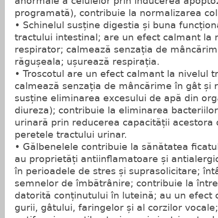
anormale a celulelor prin inducerea apopto
programată), contribuie la normalizarea cole
• Schinelul susține digestia și buna funcțio
tractului intestinal; are un efect calmant la n
respirator; calmează senzația de mâncărime
răgușeala; ușurează respirația.
• Troscotul are un efect calmant la nivelul tr
calmează senzația de mâncărime în gât și 
susține eliminarea excesului de apă din or
diureza); contribuie la eliminarea bacteriil
urinară prin reducerea capacității acestora 
peretele tractului urinar.
• Gălbenelele contribuie la sănătatea ficatulu
au proprietăți antiinflamatoare și antialerg
în perioadele de stres și suprasolicitare; înt
semnelor de îmbătrânire; contribuie la între
datorită conținutului în luteină; au un efect 
gurii, gâtului, faringelor și al corzilor vocale