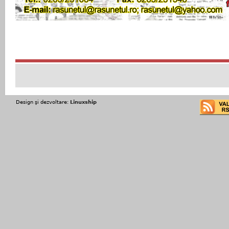
Design şi dezvoltare:
Linuxship