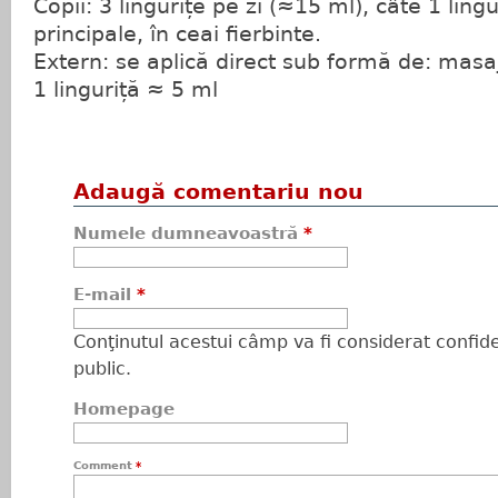
Copii: 3 lingurițe pe zi (≈15 ml), câte 1 lin
principale, în ceai fierbinte.
Extern: se aplică direct sub formă de: masaj
1 linguriță ≈ 5 ml
Adaugă comentariu nou
Numele dumneavoastră
*
E-mail
*
Conţinutul acestui câmp va fi considerat confiden
public.
Homepage
Comment
*