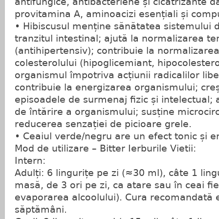
antifungice, antibacteriene și cicatrizante da
provitamina A, aminoacizi esențiali și compu
• Hibiscusul menține sănătatea sistemului d
tranzitul intestinal; ajută la normalizarea ten
(antihipertensiv); contribuie la normalizarea
colesterolului (hipoglicemiant, hipocolester
organismul împotriva acțiunii radicalilor libe
contribuie la energizarea organismului; creș
episoadele de surmenaj fizic și intelectual; 
de întărire a organismului; susține microcircu
reducerea senzației de picioare grele.
• Ceaiul verde/negru are un efect tonic și e
Mod de utilizare – Bitter Ierburile Vietii:
Intern:
Adulți: 6 lingurițe pe zi (≈30 ml), câte 1 ling
masă, de 3 ori pe zi, ca atare sau în ceai fi
evaporarea alcoolului). Cura recomandată
săptămâni.