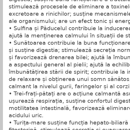
stimulează procesele de eliminare a toxinelo
excretoare a rinichilor; susține mecanismel
ale organismului; are un efect tonic și ener
• Sulfina și Păducelul contribuie la inducerea
ajută la menținerea calmului în situații de s
• Sunătoarea contribuie la buna funcționare 
și susține digestia; stimulează secreția norm
și favorizează drenarea bilei; ajută la îmbun
a aspectului general al pielii; ajută la echil
îmbunătățirea stării de spirit; contribuie la 
de relaxare și obținerea unui somn sănătos;
calmant la nivelul gurii, faringelor și al corz
• Trei-frați-pătați are o acțiune calmantă as
ușurează respirația, susține confortul digest
motilitatea intestinală, favorizează eliminar
acidului uric.
• Turița-mare susține funcția hepato-biliară 
fitosterină, stimulează secreția și evacuarea 