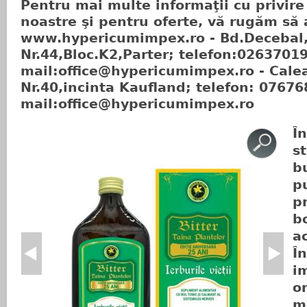
Pentru mai multe informaţii cu privire
noastre şi pentru oferte, vă rugăm să a
www.hypericumimpex.ro - Bd.Decebal
Nr.44,Bloc.K2,Parter; telefon:0263701
mail:
office@hypericumimpex.ro
- Cale
Nr.40,incinta Kaufland; telefon: 0767
mail:
office@hypericumimpex.ro
Î
s
b
p
p
b
a
Î
i
o
m