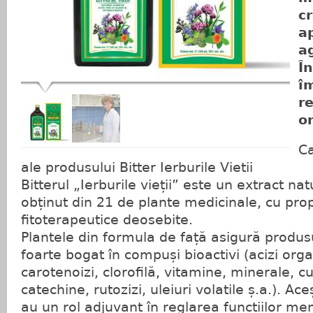
c
a
a
Î
î
re
o
Ca
ale produsului Bitter Ierburile Vietii
Bitterul „Ierburile vieții” este un extract nat
obținut din 21 de plante medicinale, cu prop
fitoterapeutice deosebite.
Plantele din formula de față asigură produs
foarte bogat în compuși bioactivi (acizi orga
carotenoizi, clorofilă, vitamine, minerale, c
catechine, rutozizi, uleiuri volatile ș.a.). Ac
au un rol adjuvant în reglarea funcțiilor me