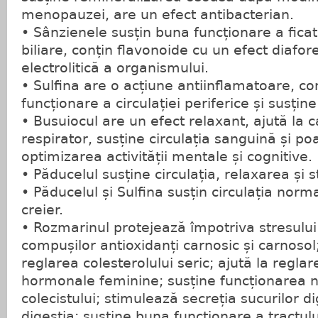
menopauzei, are un efect antibacterian.
• Sânzienele susțin buna funcționare a ficatul
biliare, conțin flavonoide cu un efect diafore
electrolitică a organismului.
• Sulfina are o acțiune antiinflamatoare, co
funcționare a circulației periferice și susține
• Busuiocul are un efect relaxant, ajută la 
respirator, susține circulația sanguină și poa
optimizarea activității mentale și cognitive.
• Păducelul susține circulația, relaxarea și 
• Păducelul și Sulfina susțin circulația norm
creier.
• Rozmarinul protejează împotriva stresului 
compușilor antioxidanți carnosic și carnosol;
reglarea colesterolului seric; ajută la reglare
hormonale feminine; susține funcționarea no
colecistului; stimulează secreția sucurilor d
digestia; susține buna funcționare a tractului