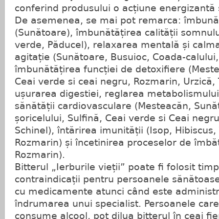
conferind produsului o acțiune energizantă ș
De asemenea, se mai pot remarca: îmbunătăț
(Sunătoare), îmbunătățirea calității somnul
verde, Păducel), relaxarea mentală și calma
agitație (Sunătoare, Busuioc, Coada-calului,
îmbunătățirea funcției de detoxifiere (Mest
Ceai verde si ceai negru, Rozmarin, Urzică, Tr
ușurarea digestiei, reglarea metabolismului 
sănătății cardiovasculare (Mesteacăn, Sună
șoricelului, Sulfină, Ceai verde si Ceai negr
Schinel), întărirea imunității (Isop, Hibiscus
Rozmarin) și încetinirea proceselor de îmbă
Rozmarin).
Bitterul „Ierburile vieții” poate fi folosit ti
contraindicații pentru persoanele sănătoase
cu medicamente atunci când este administra
îndrumarea unui specialist. Persoanele care
consume alcool, pot dilua bitterul în ceai f