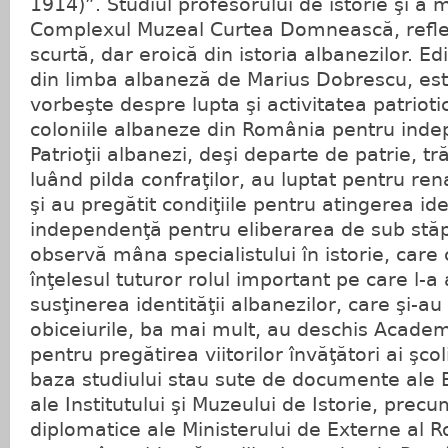
1914)”. Studiul profesorului de istorie şi a 
Complexul Muzeal Curtea Domnească, refle
scurtă, dar eroică din istoria albanezilor. Ed
din limba albaneză de Marius Dobrescu, es
vorbeşte despre lupta şi activitatea patriot
coloniile albaneze din România pentru ind
Patrioţii albanezi, deşi departe de patrie, tră
luând pilda confraţilor, au luptat pentru ren
şi au pregătit condiţiile pentru atingerea id
independenţă pentru eliberarea de sub stăp
observă mâna specialistului în istorie, care
înţelesul tuturor rolul important pe care l-
susţinerea identităţii albanezilor, care şi-au
obiceiurile, ba mai mult, au deschis Acade
pentru pregătirea viitorilor învăţători ai şcol
baza studiului stau sute de documente ale B
ale Institutului şi Muzeului de Istorie, pre
diplomatice ale Ministerului de Externe al 