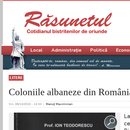
Meniu principal
Local
Administrație
Politică
Econo
LITERE
Coloniile albaneze din Români
Vin, 08/13/2010 - 14:33
Menuţ Maximinian
La
ce