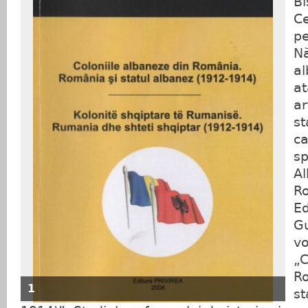
Bi
Ce
pe
N
al
at
ar
st
ca
sp
Al
Ro
Ed
Gu
vo
„C
R
1
st