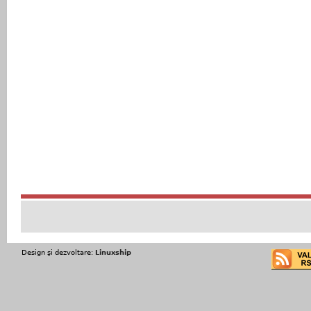
Design şi dezvoltare:
Linuxship