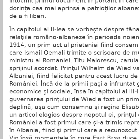
întocmit primul document important în car
dorinţa cea mai aprinsă a patrioţilor albanez
de a fi liberi.
În capitolul al II-lea se vorbeşte despre tână
relaţiile româno-albaneze în perioada noie
1914, un prim act al prieteniei fiind conse
care Ismail Qemali trimite o scrisoare de m
ministru al României, Titu Maiorescu, cărui
sprijinul acordat. Prinţul Wilhelm de Wied 
Albaniei, fiind felicitat pentru acest lucru 
României. Încă de la primii paşi a înfrunta
economice şi sociale, însă în capitolul al III
guvernarea prinţului de Wied a fost un prim
deplină, aşa cum consemna şi regina Elisab
un articol elogios despre nepotul ei, prinţu
României a fost primul care şi-a trimis rep
în Albania, fiind şi primul care a recunoscut
Vin însă momentele în care Esat Paşa duce 