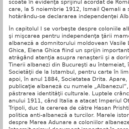
scoate în evidenţă sprijinul acordat de Ro
care, la 5 noiembrie 1912, Ismail Qemali a so
hotărându-se declararea independenţei Alb
În capitolul I se vorbeşte despre coloniile 
şi mişcarea pentru independenţa ţării mam
albaneză a domnitorului moldovean Vasile L
Ghica, Elena Ghica fiind un sprijin important 
atrăgând atenţia asupra renaşterii şi a dorin
Tinerii albanezi din Bucureşti au întemeiat, î
Societăţii de la Istambul, pentru carte în li
apoi, în anul 1884, Societatea Drita. Apare,
publicaţie albaneză cu numele „Albanezul”,
păstrarea identităţii culturale. Luptele crânc
anului 1911, când Italia a atacat Imperiul
Tripoli, duc la cererea de către Hasan Prisht
politica anti-albaneză a turcilor. Marele isto
despre Marea Adunare a coloniilor albaneze, 