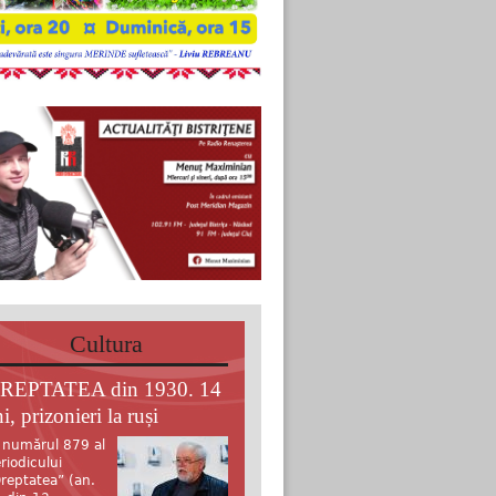
Cultura
REPTATEA din 1930. 14
i, prizonieri la ruși
 numărul 879 al
riodicului
reptatea” (an.