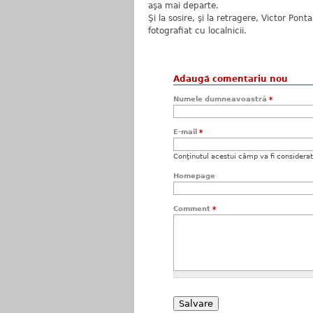
aşa mai departe.
Şi la sosire, şi la retragere, Victor Pon
fotografiat cu localnicii.
Adaugă comentariu nou
Numele dumneavoastră
*
E-mail
*
Conţinutul acestui câmp va fi considerat c
Homepage
Comment
*