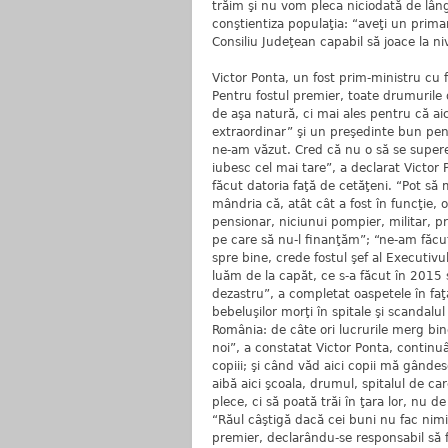
trăim şi nu vom pleca niciodată de lân
conştientiza populaţia: “aveţi un prim
Consiliu Judeţean capabil să joace la niv
Victor Ponta, un fost prim-ministru cu 
Pentru fostul premier, toate drumurile
de aşa natură, ci mai ales pentru că a
extraordinar” şi un preşedinte bun pe
ne-am văzut. Cred că nu o să se supere
iubesc cel mai tare”, a declarat Victor
făcut datoria faţă de cetăţeni. “Pot să
mândria că, atât cât a fost în funcţie, 
pensionar, niciunui pompier, militar, pro
pe care să nu-l finanţăm”; “ne-am făcut
spre bine, crede fostul şef al Executivu
luăm de la capăt, ce s-a făcut în 2015 
dezastru”, a completat oaspetele în faţa 
bebeluşilor morţi în spitale şi scandalul
România: de câte ori lucrurile merg bin
noi”, a constatat Victor Ponta, continuân
copiii; şi când văd aici copii mă gândes
aibă aici şcoala, drumul, spitalul de c
plece, ci să poată trăi în ţara lor, nu d
“Răul câştigă dacă cei buni nu fac nim
premier, declarându-se responsabil să 