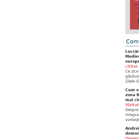
Come
Lucrăr
Mediev
europe
cititor
Ce zice
găzduie
Zilele 
Cum va
zona B
mai ci
Vizita
Despre 
integra
vorbeşt
Andre
democ
Onopre