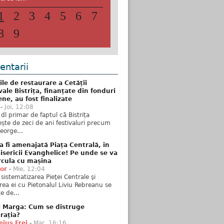
1
2
3
4
5
6
7
8
9
ntarii
ile de restaurare a Cetății
ale Bistrița, finanțate din fonduri
ne, au fost finalizate
-
Joi, 12:08
 dl primar de faptul că Bistrița
ște de zeci de ani festivaluri precum
George...
 fi amenajată Piața Centrală, în
isericii Evanghelice! Pe unde se va
rcula cu mașina
tor
-
Mie, 12:04
sistematizarea Pieţei Centrale şi
rea ei cu Pietonalul Liviu Rebreanu se
e de...
i Marga: Cum se distruge
rația?
ius Frei
-
Mar, 16:16