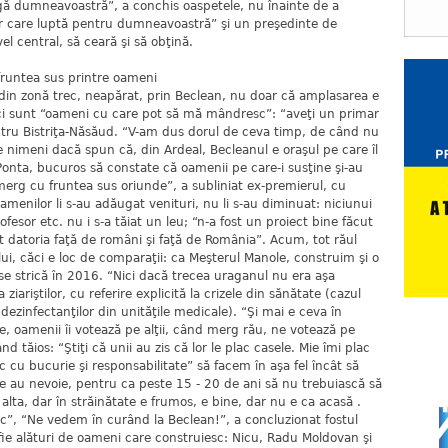
gă dumneavoastră”, a conchis oaspetele, nu înainte de a
ar care luptă pentru dumneavoastră” şi un preşedinte de
el central, să ceară şi să obţină.
fruntea sus printre oameni
 din zonă trec, neapărat, prin Beclean, nu doar că amplasarea e
ici sunt “oameni cu care pot să mă mândresc”: “aveţi un primar
ntru Bistriţa-Năsăud. “V-am dus dorul de ceva timp, de când nu
 nimeni dacă spun că, din Ardeal, Becleanul e oraşul pe care îl
 Ponta, bucuros să constate că oamenii pe care-i susţine şi-au
 merg cu fruntea sus oriunde”, a subliniat ex-premierul, cu
oamenilor li s-au adăugat venituri, nu li s-au diminuat: niciunui
fesor etc. nu i s-a tăiat un leu; “n-a fost un proiect bine făcut
 datoria faţă de români şi faţă de România”. Acum, tot răul
lui, căci e loc de comparaţii: ca Meşterul Manole, construim şi o
se strică în 2016. “Nici dacă trecea uraganul nu era aşa
ziariştilor, cu referire explicită la crizele din sănătate (cazul
 dezinfectanţilor din unităţile medicale). “Şi mai e ceva în
e, oamenii îi votează pe alţii, când merg rău, ne votează pe
d tăios: “Ştiţi că unii au zis că lor le plac casele. Mie îmi plac
c cu bucurie şi responsabilitate” să facem în aşa fel încât să
are au nevoie, pentru ca peste 15 - 20 de ani să nu trebuiască să
e alta, dar în străinătate e frumos, e bine, dar nu e ca acasă .
ic”, “Ne vedem în curând la Beclean!”, a concluzionat fostul
fie alături de oameni care construiesc: Nicu, Radu Moldovan şi