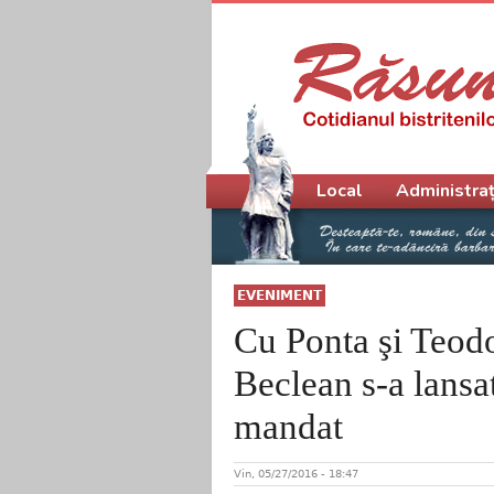
Meniu principal
Local
Administraț
EVENIMENT
Cu Ponta şi Teodo
Beclean s-a lansat
mandat
Vin, 05/27/2016 - 18:47