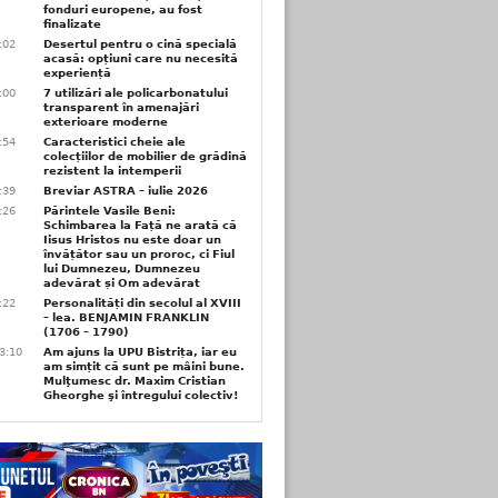
fonduri europene, au fost
finalizate
1:02
Desertul pentru o cină specială
acasă: opțiuni care nu necesită
experiență
1:00
7 utilizări ale policarbonatului
transparent în amenajări
exterioare moderne
0:54
Caracteristici cheie ale
colecțiilor de mobilier de grădină
rezistent la intemperii
6:39
Breviar ASTRA – iulie 2026
6:26
Părintele Vasile Beni:
Schimbarea la Față ne arată că
Iisus Hristos nu este doar un
învățător sau un proroc, ci Fiul
lui Dumnezeu, Dumnezeu
adevărat și Om adevărat
6:22
Personalități din secolul al XVIII
– lea. BENJAMIN FRANKLIN
(1706 – 1790)
3:10
Am ajuns la UPU Bistrița, iar eu
am simțit că sunt pe mâini bune.
Mulţumesc dr. Maxim Cristian
Gheorghe şi întregului colectiv!