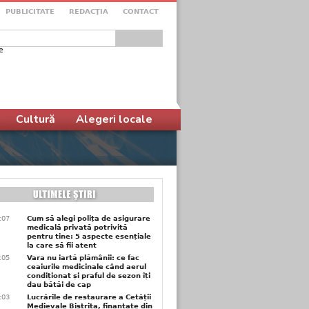
PUBLICITATE
REDACŢIA
CONTACT
e
ular de căutare
Cultură
Alegeri locale
1:07
Cum să alegi polița de asigurare
medicală privată potrivită
pentru tine: 5 aspecte esențiale
la care să fii atent
1:05
Vara nu iartă plămânii: ce fac
ceaiurile medicinale când aerul
condiționat și praful de sezon îți
dau bătăi de cap
1:03
Lucrările de restaurare a Cetății
Medievale Bistrița, finanțate din