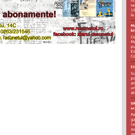
IV
se
19
la
Ma
bi
Co
Ma
pu
Ed
Co
El
Su
po
an
un
at
D
sc
Pe
ga
(a
au
ap