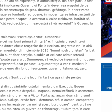
20 de ani de experienţă în administraţie, din care patru a fost
istă implicarea Guvernului Ponta în devenirea oraşului de pe
 în reconstrucţia de şcoli, drumuri, grădiniţe, în prioritizarea
 atragerea fondurilor europene, în modernizarea infrastructurii de
 face peste noapte”, a avertizat Nicolae Moldovan, hotărât să
 “cât veţi decide dumneavoastră să vă reprezint” la Guvern, la
du Moldovan: “Poate aşa a vrut Dumnezeu”
 cei mai buni primari din ţară” e, în opinia preşedintelui
 dintre cheile reuşitelor de la Beclean. Regretele vin, în altă
evenimentelor din noiembrie 2015 “bunul nostru prieten” “a luat
 rău sunt doar parţiale, a subliniat cel care administrează
că “poate aşa a vrut Dumnezeu, să vedeţi ce înseamnă un guvern
e reprezintă doar pe sine”. Argumentaţia a venit imediat: în
e de euro din fonduri europene, guvernul tehnocrat, zero.
rovici: Sunt puţine locuri în ţară cu aşa cinste pentru
n şi din cuvântările fostului membru din Executiv, Eugen
tea din zare a drapelului naţional, nemaiîntâlnită la asemenea
anţelor când premier a Victor Ponta; azi auzim doar că nu sunt
nia. Soluţia, crede fostul demnitar, stă in oameni competenţi
e nu lucrează pentru noi, şi acest lucru doare”, pentru că ne
a, nu mai vrea un guvern de tehnocraţi”. “Iubim ţara în care