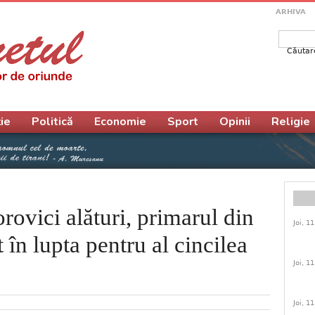
ARHIVA
Căutar
Form
ie
Politică
Economie
Sport
Opinii
Religie
rovici alături, primarul din
Joi, 1
 în lupta pentru al cincilea
Joi, 1
Joi, 1