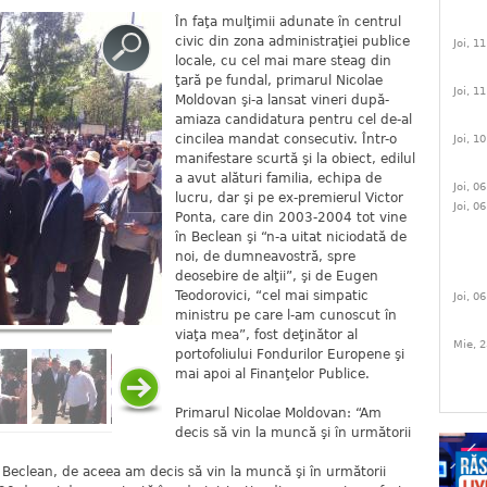
În faţa mulţimii adunate în centrul
civic din zona administraţiei publice
Joi, 1
locale, cu cel mai mare steag din
ţară pe fundal, primarul Nicolae
Joi, 1
Moldovan şi-a lansat vineri după-
amiaza candidatura pentru cel de-al
cincilea mandat consecutiv. Într-o
Joi, 1
manifestare scurtă şi la obiect, edilul
a avut alături familia, echipa de
Joi, 0
lucru, dar şi pe ex-premierul Victor
Joi, 0
Ponta, care din 2003-2004 tot vine
în Beclean şi “n-a uitat niciodată de
noi, de dumneavostră, spre
deosebire de alţii”, şi de Eugen
Teodorovici, “cel mai simpatic
Joi, 0
ministru pe care l-am cunoscut în
viaţa mea”, fost deţinător al
Mie, 2
portofoliului Fondurilor Europene şi
mai apoi al Finanţelor Publice.
Primarul Nicolae Moldovan: “Am
decis să vin la muncă şi în următorii
 Beclean, de aceea am decis să vin la muncă şi în următorii