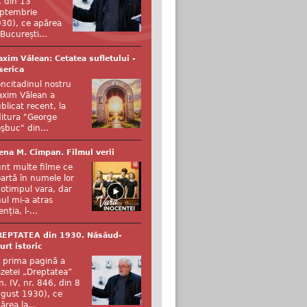
, din 13
ptembrie
30), ce apărea
 București...
xim Vălean: Cetatea sufletului -
serica
ncitadinul nostru
xim Vălean a
blicat recent, la
itura "George
şbuc" din...
ena M. Cîmpan. Filmul verii
nt multe filme ce
artă în numele lor
otimpul vara, dar
ul mi-a atras
enția, l-...
REPTATEA din 1930. Năsăud-
urt istoric
 prima pagină a
zetei „Dreptatea”
n. IV, nr. 846, din 8
gust 1930), ce
ărea la...