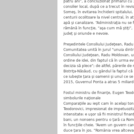
patru ani”, a concluzionat primarul cu 
consilier local, după ce a trecut în rev
Someş, în evitarea închiderii spitalului,
centurii ocolitoare la nivel central, în
apă şi canalizare. “Administraţia nu se
rămână în funcţie, “aşa cum mă ştiţi”,
judeţ şi oriunde e nevoie.
Preşedintele Consiliului Judeţean, Ra
Comunitatea unită în jurul “unuia dintre
Consiliului Judeţean, Radu Moldovan, una
ordine de idei, din faptul că în urma 
decizia să plece”; de altfel, părerile de
Bistriţa-Năsăud, cu gândul la faptul 
ce iubeşte ţara şi oamenii şi unul ce s
2015, Guvernul Ponta a atras 5 miliard
Fostul ministru de finanţe, Eugen Teodo
simbolurile naţionale
Comparaţiile au ieşit cam în acelaşi to
Teodorovici, impresionat de impetuozita
intensitate: e uşor să fii ministrul fin
bani, un nonsens pentru o ţară ca Româ
în funcţiile cheie. “Avem un guvern car
duce ţara în jos. “România vrea altcev