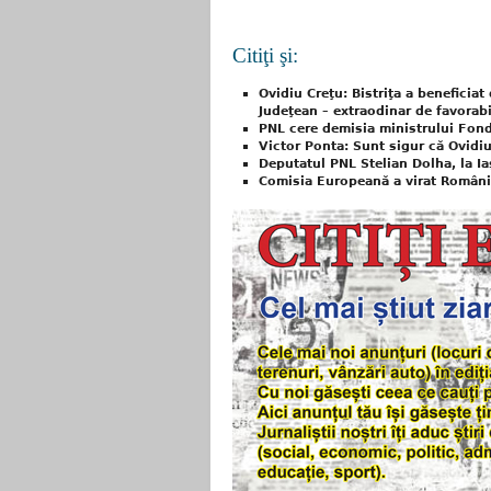
Citiţi şi:
Ovidiu Creţu: Bistriţa a beneficiat
Judeţean – extraodinar de favorabi
PNL cere demisia ministrului Fon
Victor Ponta: Sunt sigur că Ovidi
Deputatul PNL Stelian Dolha, la Iaş
Comisia Europeană a virat Român