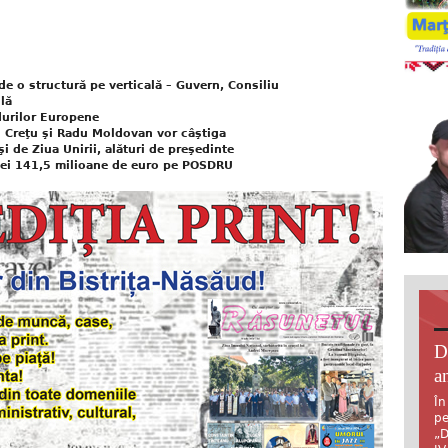
 de o structură pe verticală – Guvern, Consiliu
lă
durilor Europene
u Creţu şi Radu Moldovan vor câştiga
i de Ziua Unirii, alături de preşedinte
iei 141,5 milioane de euro pe POSDRU
D
an
În
pe
„D