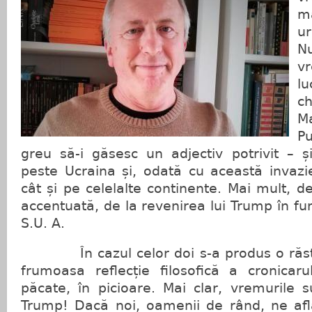
m
u
N
v
l
ch
M
Pu
greu să-i găsesc un adjectiv potrivit – ș
peste Ucraina și, odată cu această invazi
cât și pe celelalte continente. Mai mult, d
accentuată, de la revenirea lui Trump în fu
S.U. A.
În cazul celor doi s-a produs o răstu
frumoasa reflecție filosofică a cronicar
păcate, în picioare. Mai clar, vremurile 
Trump! Dacă noi, oamenii de rând, ne af