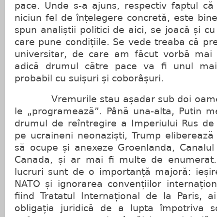
pace. Unde s-a ajuns, respectiv faptul că
niciun fel de înțelegere concretă, este bin
spun analiștii politici de aici, se joacă și c
care pune condițiile. Se vede treaba că pre
universitar, de care am făcut vorbă mai 
adică drumul către pace va fi unul mai
probabil cu suișuri și coborâșuri.
Vremurile stau așadar sub doi oameni,
le „programează”. Până una-alta, Putin 
drumul de reîntregire a Imperiului Rus de
pe ucraineni neonaziști, Trump eliberează d
să ocupe și anexeze Groenlanda, Canalul
Canada, și ar mai fi multe de enumerat. 
lucruri sunt de o importanță majoră: ieșir
NATO și ignorarea convențiilor internațion
fiind Tratatul Internațional de la Paris, 
obligația juridică de a lupta împotriva s