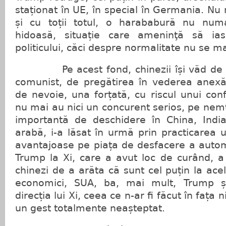
staționat în UE, în special în Germania. Nu
și cu toții totul, o harababură nu numa
hidoasă, situație care ameninţă să ia
politicului, căci despre normalitate nu se m
Pe acest fond, chinezii își văd de co
comunist, de pregătirea în vederea anexăr
de nevoie, una forțată, cu riscul unui con
nu mai au nici un concurent serios, pe nemț
importantă de deschidere în China, India
arabă, i-a lăsat în urmă prin practicarea 
avantajoase pe piața de desfacere a automob
Trump la Xi, care a avut loc de curând, a 
chinezi de a arăta că sunt cel puțin la acela
economici, SUA, ba, mai mult, Trump și-
direcția lui Xi, ceea ce n-ar fi făcut în fața n
un gest totalmente neașteptat.