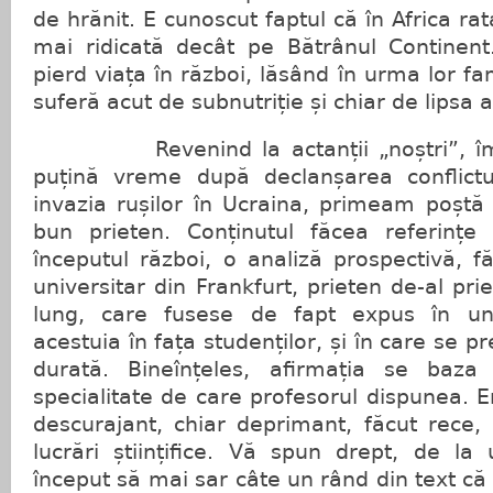
de hrănit. E cunoscut faptul că în Africa rat
mai ridicată decât pe Bătrânul Continent. 
pierd viața în război, lăsând în urma lor f
suferă acut de subnutriție și chiar de lipsa 
Revenind la actanții „noștri”, îmi 
puțină vreme după declanșarea conflictu
invazia rușilor în Ucraina, primeam poștă 
bun prieten. Conținutul făcea referințe 
începutul război, o analiză prospectivă, 
universitar din Frankfurt, prieten de-al pr
lung, care fusese de fapt expus în una
acestuia în fața studenților, și în care se p
durată. Bineînțeles, afirmația se baza
specialitate de care profesorul dispunea. E
descurajant, chiar deprimant, făcut rece,
lucrări științifice. Vă spun drept, de 
început să mai sar câte un rând din text c