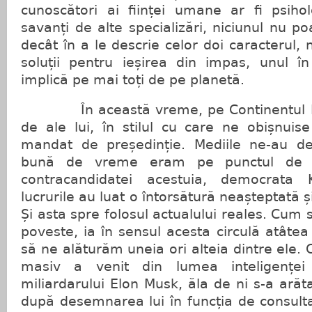
cunoscători ai ființei umane ar fi psiholog
savanți de alte specializări, niciunul nu p
decât în a le descrie celor doi caracterul,
soluții pentru ieșirea din impas, unul î
implică pe mai toți de pe planetă.
În această vreme, pe Continentul No
de ale lui, în stilul cu care ne obișnuis
mandat de președinție. Mediile ne-au de
bună de vreme eram pe punctul de 
contracandidatei acestuia, democrata 
lucrurile au luat o întorsătură neașteptată ș
Și asta spre folosul actualului reales. Cum s
poveste, ia în sensul acesta circulă atâtea
să ne alăturăm uneia ori alteia dintre ele. C
masiv a venit din lumea inteligenței a
miliardarului Elon Musk, ăla de ni s-a ară
după desemnarea lui în funcția de consulta