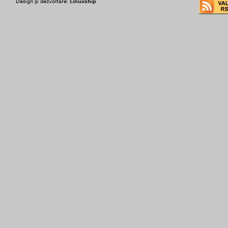
Design şi dezvoltare:
Linuxship