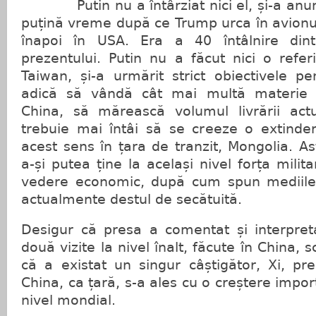
Putin nu a întârziat nici el, și-a anunța
puțină vreme după ce Trump urca în avionu
înapoi în USA. Era a 40 întâlnire din
prezentului. Putin nu a făcut nici o referi
Taiwan, și-a urmărit strict obiectivele p
adică să vândă cât mai multă materie 
China, să mărească volumul livrării act
trebuie mai întâi să se creeze o extindere
acest sens în țara de tranzit, Mongolia. As
a-și putea ține la același nivel forța milit
vedere economic, după cum spun mediile, 
actualmente destul de secătuită.
Desigur că presa a comentat și interpreta
două vizite la nivel înalt, făcute în China, s
că a existat un singur câștigător, Xi, pre
China, ca țară, s-a ales cu o creștere import
nivel mondial.