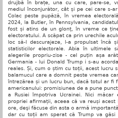
drujbă în brațe, una cu care, pare-se, v
mediul înconjurător, cât și pe cei care s-a
Colac peste pupăză, în vremea electorală,
2024, la Butler, în Pennsylvania, candidatu
fost și atins de un glonț, în vreme ce țin
electoratului. A scăpat ca prin urechile acul
loc să-l descurajeze, l-a propulsat încă ș
statisticilor electorale. Abia în ultimele
alegerile propriu-zise - cel puțin așa arăt
Germania - lui Donald Trump i s-au acorda
reales. Și, cum o știm cu toții, acest lucru s
balamucul care a domnit peste vremea cam
întrezărea și un lucru bun, dacă totul ar fi 
americanului: promisiunea de a pune punct 
a Rusiei împotriva Ucrainei. Nici măcar
propriei afirmații, aceea că va reuși acest
ore, deşi făcuse din asta o armă importantă
dar cu toții am sperat că Trump va găsi