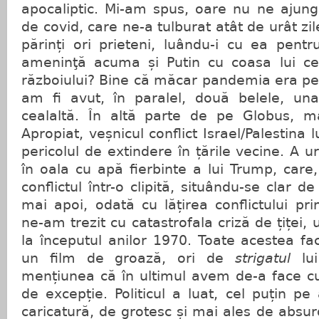
apocaliptic. Mi-am spus, oare nu ne ajun
de covid, care ne-a tulburat atât de urât zil
părinți ori prieteni, luându-i cu ea pent
ameninţă acuma și Putin cu coasa lui c
războiului? Bine că măcar pandemia era pe p
am fi avut, în paralel, două belele, un
cealaltă. În altă parte de pe Globus, ma
Apropiat, veșnicul conflict Israel/Palestina 
pericolul de extindere în țările vecine. A 
în oala cu apă fierbinte a lui Trump, care,
conflictul într-o clipită, situându-se clar de
mai apoi, odată cu lățirea conflictului pri
ne-am trezit cu catastrofala criză de țiței,
la începutul anilor 1970. Toate acestea f
un film de groază, ori de
strigatul
lui
mențiunea că în ultimul avem de-a face cu
de excepție. Politicul a luat, cel puțin pe 
caricatură, de grotesc și mai ales de absur