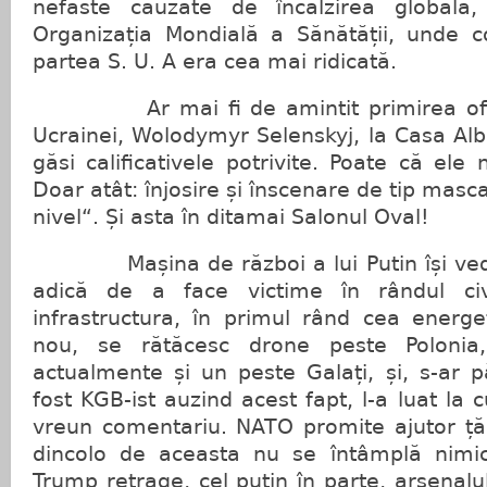
nefaste cauzate de încălzirea globală,
Organizația Mondială a Sănătății, unde c
partea S. U. A era cea mai ridicată.
Ar mai fi de amintit primirea oficia
Ucrainei, Wolodymyr Selenskyj, la Casa Alb
găsi calificativele potrivite. Poate că ele
Doar atât: înjosire și înscenare de tip masca
nivel“. Și asta în ditamai Salonul Oval!
Mașina de război a lui Putin își vede 
adică de a face victime în rândul civi
infrastructura, în primul rând cea energe
nou, se rătăcesc drone peste Polonia, 
actualmente și un peste Galați, și, s-ar 
fost KGB-ist auzind acest fapt, l-a luat la 
vreun comentariu. NATO promite ajutor țăr
dincolo de aceasta nu se întâmplă nimi
Trump retrage, cel puțin în parte, arsenalul