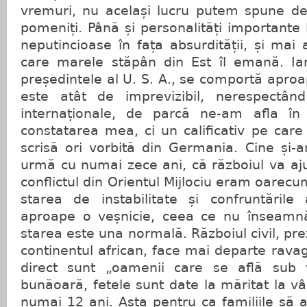
vremuri, nu același lucru putem spune de
pomeniți. Până și personalități importante 
neputincioase în fața absurdității, și mai a
care marele stăpân din Est îl emană. Iar 
președintele al U. S. A., se comportă aproa
este atât de imprevizibil, nerespectând
internaționale, de parcă ne-am afla în
constatarea mea, ci un calificativ pe care 
scrisă ori vorbită din Germania. Cine și-ar
urmă cu numai zece ani, că războiul va aj
conflictul din Orientul Mijlociu eram oarecum
starea de instabilitate și confruntăril
aproape o veșnicie, ceea ce nu înseamnă
starea este una normală. Războiul civil, pr
continentul african, face mai departe ravagi
direct sunt „oamenii care se află sub 
bunăoară, fetele sunt date la măritat la vâr
numai 12 ani. Asta pentru ca familiile să 