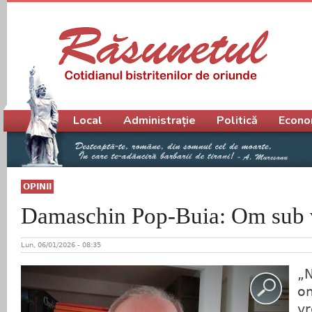
Meniu principal
Local
Administrație
Politică
Econo
OPINII
Damaschin Pop-Buia: Om sub 
Lun, 06/01/2026 - 08:35
„N
o
vr