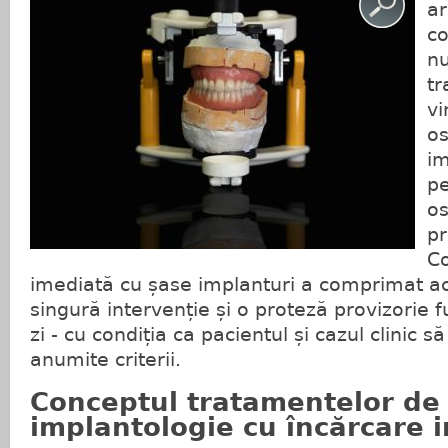
ar
co
nu
tr
vi
os
im
pe
os
pr
Co
imediată cu șase implanturi a comprimat ac
singură intervenție și o proteză provizorie f
zi - cu condiția ca pacientul și cazul clinic 
anumite criterii.
Conceptul tratamentelor de
implantologie cu încărcare 