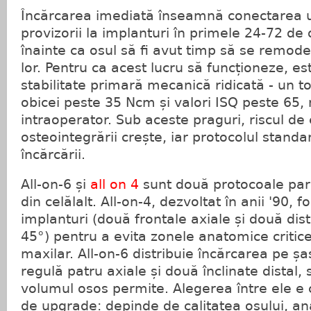
Încărcarea imediată înseamnă conectarea 
provizorii la implanturi în primele 24-72 de o
înainte ca osul să fi avut timp să se remodel
lor. Pentru ca acest lucru să funcționeze, e
stabilitate primară mecanică ridicată - un t
obicei peste 35 Ncm și valori ISQ peste 65
intraoperator. Sub aceste praguri, riscul de
osteointegrării crește, iar protocolul stan
încărcării.
All-on-6 și
all on 4
sunt două protocoale para
din celălalt. All-on-4, dezvoltat în anii '90, 
implanturi (două frontale axiale și două dist
45°) pentru a evita zonele anatomice critice,
maxilar. All-on-6 distribuie încărcarea pe șa
regulă patru axiale și două înclinate distal,
volumul osos permite. Alegerea între ele e c
de upgrade: depinde de calitatea osului, an