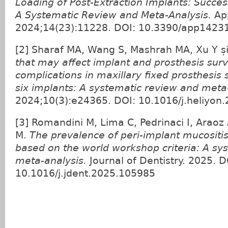
Loading of Post-Extraction Implants: Succes
A Systematic Review and Meta-Analysis.
App
2024;14(23):11228. DOI: 10.3390/app1423
[2] Sharaf MA, Wang S, Mashrah MA, Xu Y ș
that may affect implant and prosthesis surv
complications in maxillary fixed prosthesis 
six implants: A systematic review and meta
2024;10(3):e24365. DOI: 10.1016/j.heliyon
[3] Romandini M, Lima C, Pedrinaci I, Araoz 
M.
The prevalence of peri-implant mucositis
based on the world workshop criteria: A sy
meta-analysis.
Journal of Dentistry. 2025. D
10.1016/j.jdent.2025.105985