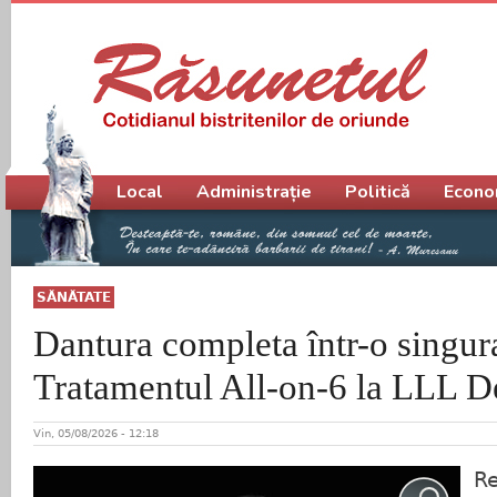
Meniu principal
Local
Administrație
Politică
Econo
SĂNĂTATE
Dantura completa într-o singura
Tratamentul All-on-6 la LLL D
Vin, 05/08/2026 - 12:18
Re