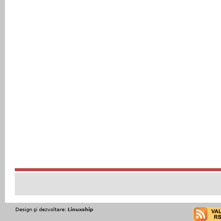
Design şi dezvoltare:
Linuxship