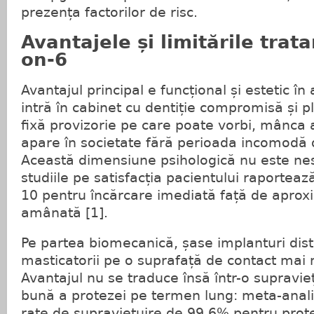
prezența factorilor de risc.
Avantajele și limitările trat
on-6
Avantajul principal e funcțional și estetic în 
intră în cabinet cu dentiție compromisă și p
fixă provizorie pe care poate vorbi, mânca 
apare în societate fără perioada incomodă d
Această dimensiune psihologică nu este nes
studiile pe satisfacția pacientului raporteaz
10 pentru încărcare imediată față de aprox
amânată [1].
Pe partea biomecanică, șase implanturi distr
masticatorii pe o suprafață de contact mai
Avantajul nu se traduce însă într-o supravi
bună a protezei pe termen lung: meta-anali
rate de supraviețuire de 99.6% pentru prot