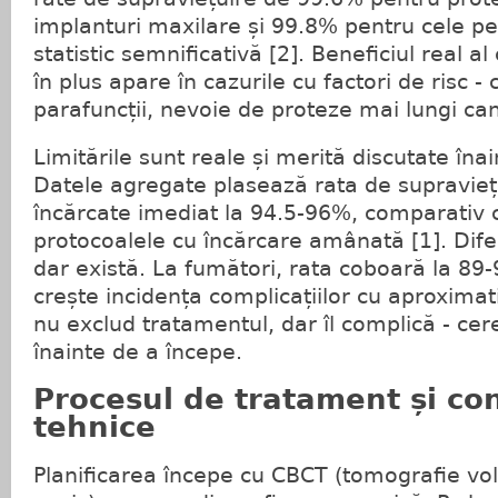
implanturi maxilare și 99.8% pentru cele pe
statistic semnificativă [2]. Beneficiul real a
în plus apare în cazurile cu factori de risc -
parafuncții, nevoie de proteze mai lungi cant
Limitările sunt reale și merită discutate îna
Datele agregate plasează rata de supraviețu
încărcate imediat la 94.5-96%, comparativ
protocoalele cu încărcare amânată [1]. Dif
dar există. La fumători, rata coboară la 89-
crește incidența complicațiilor cu aproximat
nu exclud tratamentul, dar îl complică - cer
înainte de a începe.
Procesul de tratament și con
tehnice
Planificarea începe cu CBCT (tomografie vol