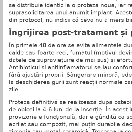
se distribuie identic la o proteză nouă, iar r
suprasolicitarea unui anumit implant. Aceste
din protocol, nu indicii că ceva nu a mers bi
Îngrijirea post-tratament și
În primele 48 de ore se evită alimentele dur
calde sau foarte reci, fumatul (motivul devi
datele de supraviețuire de mai sus) și efortul
Antibioticul și antiinflamatorul se iau conf
fără ajustări proprii. Sângerare minoră, ede
la deschiderea gurii sunt reacții normale ca
zile.
Proteza definitivă se realizează după osteo
de obicei la 4-6 luni de la inserție. În acest 
provizorie e funcțională, dar e gândită ca s
acrilat sau compozit, mai puțin durabilă dec
zirconia sau metal-ceramică. Trecerea la cea