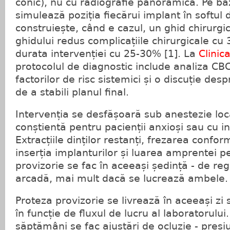
conic), nu cu radiografie panoramică. Pe ba
simulează poziția fiecărui implant în softul d
construiește, când e cazul, un ghid chirurgica
ghidului redus complicațiile chirurgicale cu
durata intervenției cu 25-30% [1]. La
Clinic
protocolul de diagnostic include analiza CB
factorilor de risc sistemici și o discuție des
de a stabili planul final.
Intervenția se desfășoară sub anestezie loc
conștientă pentru pacienții anxioși sau cu in
Extracțiile dinților restanți, frezarea confor
inserția implanturilor și luarea amprentei p
provizorie se fac în aceeași ședință - de re
arcadă, mai mult dacă se lucrează ambele.
Proteza provizorie se livrează în aceeași zi 
în funcție de fluxul de lucru al laboratorului
săptămâni se fac ajustări de ocluzie - pres