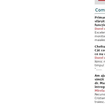
Come
Primar
sfârși
funcți
Dorel 
Excelent
monitor
maiales
Cheltu
Cât co
ce nu 
Dorel 
Nimic n
timpul 
"......
Am aju
simțit
dr. Ma
întreg
Mirela
Recuno
Cristia
traiesc.