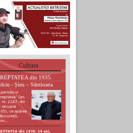
Cultura
REPTATEA din 1935.
elciu - Șieu – Sântioana
 periodicul
reptatea” (an.
, nr. 2187, din
 ianuarie
35), ce apărea
 București,
tim...
EPTATEA din 1930. 14 ani,