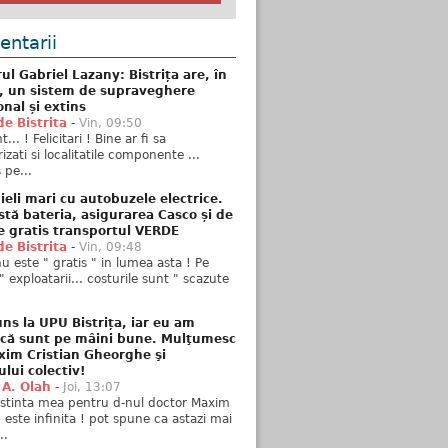
ntarii
ul Gabriel Lazany: Bistrița are, în
t, un sistem de supraveghere
onal și extins
de Bistrita
-
Vin, 09:50
... ! Felicitari ! Bine ar fi sa
izati si localitatile componente ...
 pe...
ieli mari cu autobuzele electrice.
stă bateria, asigurarea Casco și de
e gratis transportul VERDE
de Bistrita
-
Vin, 09:48
u este " gratis " in lumea asta ! Pe
" exploatarii... costurile sunt " scazute
ns la UPU Bistrița, iar eu am
 că sunt pe mâini bune. Mulţumesc
xim Cristian Gheorghe şi
ului colectiv!
 A. Olah
-
Joi, 13:07
stinta mea pentru d-nul doctor Maxim
n este infinita ! pot spune ca astazi mai
..