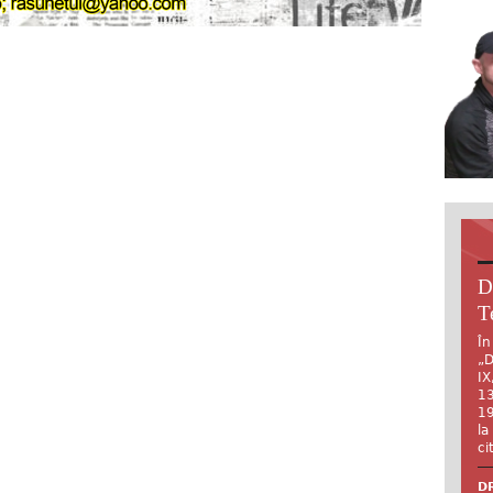
D
T
În
„D
IX
13
19
la
ci
DR