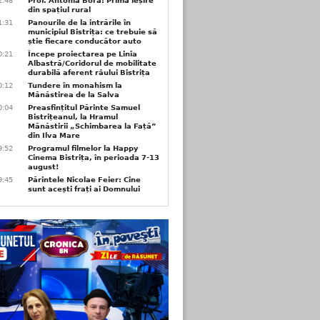
2:48
Prof. Antonia Bora: Prima ieșire
din spațiul rural
1:31
Panourile de la intrările în
municipiul Bistrița: ce trebuie să
știe fiecare conducător auto
0:21
Începe proiectarea pe Linia
Albastră/Coridorul de mobilitate
durabilă aferent râului Bistrița
0:12
Tundere în monahism la
Mănăstirea de la Salva
0:04
Preasfințitul Părinte Samuel
Bistrițeanul, la Hramul
Mănăstirii „Schimbarea la Față”
din Ilva Mare
9:52
Programul filmelor la Happy
Cinema Bistrița, în perioada 7-13
august!
9:45
Părintele Nicolae Feier: Cine
sunt acești frați ai Domnului