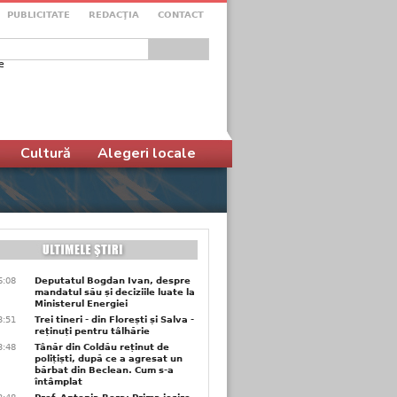
PUBLICITATE
REDACŢIA
CONTACT
e
ular de căutare
Cultură
Alegeri locale
6:08
Deputatul Bogdan Ivan, despre
mandatul său și deciziile luate la
Ministerul Energiei
3:51
Trei tineri - din Florești și Salva -
reținuți pentru tâlhărie
3:48
Tânăr din Coldău reținut de
polițiști, după ce a agresat un
bărbat din Beclean. Cum s-a
întâmplat