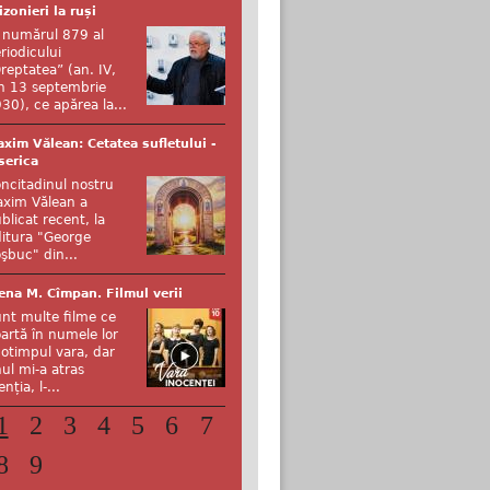
izonieri la ruși
 numărul 879 al
riodicului
reptatea” (an. IV,
n 13 septembrie
30), ce apărea la...
xim Vălean: Cetatea sufletului -
serica
ncitadinul nostru
xim Vălean a
blicat recent, la
itura "George
şbuc" din...
ena M. Cîmpan. Filmul verii
nt multe filme ce
artă în numele lor
otimpul vara, dar
ul mi-a atras
enția, l-...
1
2
3
4
5
6
7
8
9