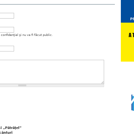
onfidenţial şi nu va fi făcut public.
i „Pătrăţel”
cânturi