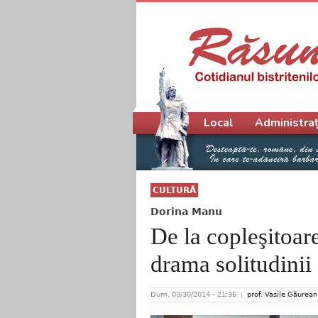
Meniu principal
Local
Administraț
CULTURĂ
Dorina Manu
De la copleşitoa
drama solitudinii
Dum, 03/30/2014 - 21:36
prof. Vasile Găurean