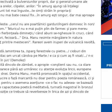
iectivată a bulversiunilor proprii, dar şi general-umane ale
 a orelor, clipelor, anilor: ”În amurg ajungi să înţelegi
sunt tot mai înguste...te simţi străin în propria-ţi
 nu mai bate ceasul fix...în amurg eşti singur, dar mai aproape
leste: „cerul nu are poartă/nici garduri/îngerii domnesc în nori/
i om.” Teluricul nu e mai puţin plin de farmec şi pare mereu
 fierbinţeala dimineţii,/ când aburii se-nghesuie în cruci, când
furi, fecioară...” Dna. Manu resimte mângâiere în natura
 printre mesteceni”. Rareori avem iruperi de vulcanică revoltă,
 /amintirea ta, /sparg ferestrele cu pietre.../ cioburi din
./dac-am urcat cândva pe Marte / e ca şi cum aş fi visat/.../ n-o
i în jur/ (Demolez)
ită dincolo de zâmbet, o apropie –conştient sau nu, ca stare
arece până azi urmăresc cu atenţie evoluţia liricii, europene
 dnei. Dorina Manu, merită promovată în spaţiul occidental,
rălucire o fază marcantă nu doar pentru poezia românească, ci şi
a pentru o asemena aserţiune –ce o fac nu adesea- se bazează
pe capacitatea poetică meditativă, turnată magistral în bronzul
oziţie ce trebuie să reverbereze în lirica de azi şi dincolo de