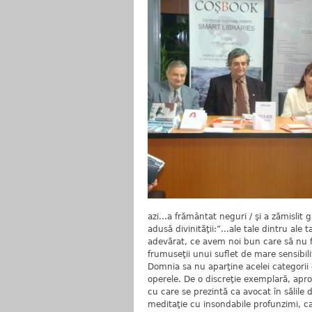
azi...a frământat neguri / şi a zămislit
adusă divinităţii:”...ale tale dintru ale
adevărat, ce avem noi bun care să nu 
frumuseţii unui suflet de mare sensibili
Domnia sa nu aparţine acelei categorii 
operele. De o discreţie exemplară, apr
cu care se prezintă ca avocat în sălile 
meditaţie cu insondabile profunzimi, ca