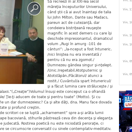
Vin, 1
Să recreezi în al XXI-lea secol
măreţia începuturilor Universului,
Vin, 1
când ştii că ai avut înaintaşi de talia
lui John Milton, Dante sau Madacs,
Vin, 1
pareun act de cutezanţă, dar
condeiera bistriţeană reuşeşte
magnific în acest demers cu care îşi
Vin, 1
deschide impresionantul, dramaticul
volum „Rugi în amurg -101 de
Vin, 1
cânturi”: „la-nceput a fost întuneric.
/nici liniştea nu era inventată /
pentru că nu era zgomot./
Vin, 0
Dumnezeu gândea singur şi-nţelept.
/Unic.Irepetabil.Atotputernic şi
Vin, 0
Atotstăpân./Făcătorul/ atunci a
rostit./ Cuvântul/a spart întunericul/
şi a făcut lumina care străluceşte / şi
 galaxii.”(„Creaţie”)Volumul însuşi este conceput ca o ofrandă
 tale/ Ţie-ţi aducem de toate şi pentru toate” (Motto). Şi cu
fie un dar dumnezeiesc? Ca şi alte dăţi, dna. Manu face dovada
tate şi profund creştin.
de scriitori ce se luptă „acharnement” spre a-şi arăta lumii
oape bacoviană, stihurile păstrează ceva din decenţa şi eleganţa
de judecată. Rostirea poetică nu este niciodată peroraţie, ci
re se circumscrie conversatil cu sinele contemplativ-meditativ.