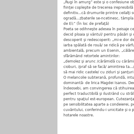
„Rugi în amurg” este şi o confesiune ob
fiinţei copleşite de trecerea irepresibilă
definitiv...că drumurile printre ceilalţi 
ogradă...zbaterile se-ncetinesc, tâmpla
de El;” (În loc de prefaţă)
Poeta se odihneşte adesea în peisaje ce
decid ploaia şi vântul/ pentru păsări ş
descoperit şi redescoperit: „mi-e dor de
iarba spălată de rouă/ se ridică pe vâr
ambientală, precum un Esenin, „călăreţ
sfărâmând retortele amintirilor:
„demolez şi arunc /cărămidă cu cărămidă
cioburi, /praf să se facă/ amintirea ta..
să mai ridic castele/ cu ziduri şi şanţur
O melancolie subterană, profundă, intu
dominantă- de lirica Magdei Isanos. Deo
îndeosebi, am convingerea că stihuirea
perfect traductibilă şi ilustrând cu st
pentru spaţiul est-european. Cutezanţ
pe sensibilitatea aparte a condeierei, 
cuvântului, conferindu-i unicitate şi o p
hotarele noastre.