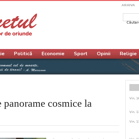
ARHIVA
Căutar
Form
ie
Politică
Economie
Sport
Opinii
Religie
Vin, 1
re panorame cosmice la
Vin, 1
Vin, 1