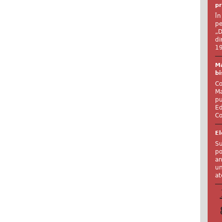
pr
În
pe
„D
di
19
Ma
bi
Co
Ma
pu
Ed
Co
El
Su
po
an
un
at