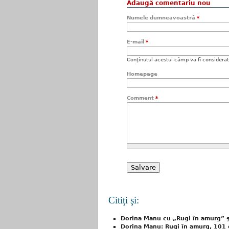
Adaugă comentariu nou
Numele dumneavoastră
*
E-mail
*
Conţinutul acestui câmp va fi considerat c
Homepage
Comment
*
Citiţi şi:
Dorina Manu cu „Rugi în amurg” ş
Dorina Manu: Rugi în amurg, 101 