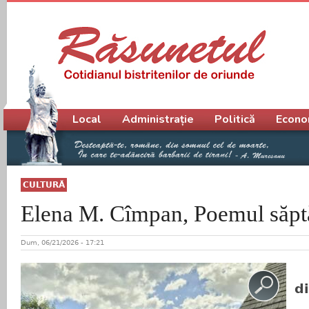
Meniu principal
Local
Administrație
Politică
Econo
CULTURĂ
Elena M. Cîmpan, Poemul săpt
Dum, 06/21/2026 - 17:21
d