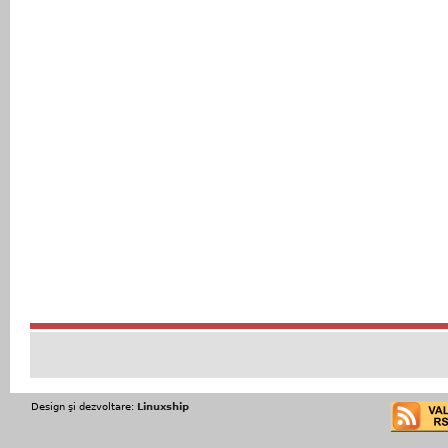
Design şi dezvoltare:
Linuxship