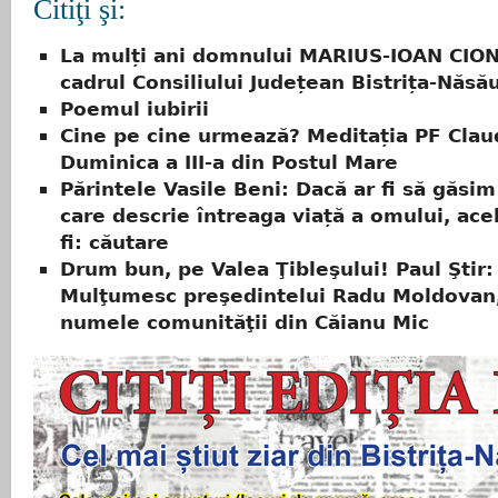
Citiţi şi:
La mulți ani domnului MARIUS-IOAN CION
cadrul Consiliului Județean Bistrița-Năsă
Poemul iubirii
Cine pe cine urmează? Meditația PF Claud
Duminica a III-a din Postul Mare
Părintele Vasile Beni: Dacă ar fi să găsi
care descrie întreaga viață a omului, ace
fi: căutare
Drum bun, pe Valea Ţibleşului! Paul Ştir:
Mulţumesc preşedintelui Radu Moldovan,
numele comunităţii din Căianu Mic