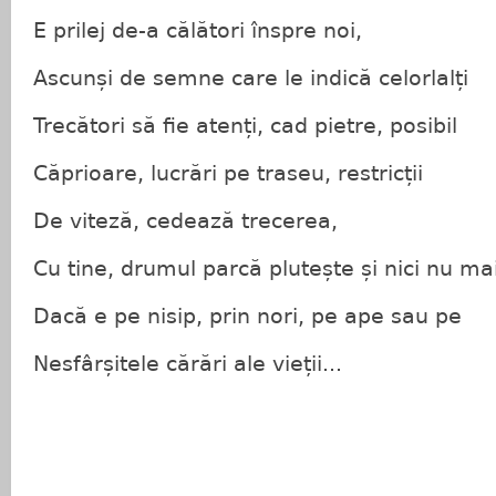
E prilej de-a călători înspre noi,
Ascunși de semne care le indică celorlalți
Trecători să fie atenți, cad pietre, posibil
Căprioare, lucrări pe traseu, restricții
De viteză, cedează trecerea,
Cu tine, drumul parcă plutește și nici nu mai
Dacă e pe nisip, prin nori, pe ape sau pe
Nesfârșitele cărări ale vieții...