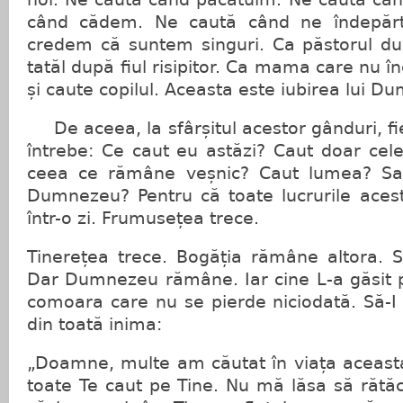
când cădem. Ne caută când ne îndepăr
credem că suntem singuri. Ca păstorul du
tatăl după fiul risipitor. Ca mama care nu î
și caute copilul. Aceasta este iubirea lui D
De aceea, la sfârșitul acestor gânduri, fie
întrebe: Ce caut eu astăzi? Caut doar cel
ceea ce rămâne veșnic? Caut lumea? Sau
Dumnezeu? Pentru că toate lucrurile acest
într-o zi. Frumusețea trece.
Tinerețea trece. Bogăția rămâne altora. S
Dar Dumnezeu rămâne. Iar cine L-a găsit
comoara care nu se pierde niciodată. Să-I
din toată inima:
„Doamne, multe am căutat în viața aceast
toate Te caut pe Tine. Nu mă lăsa să rătă