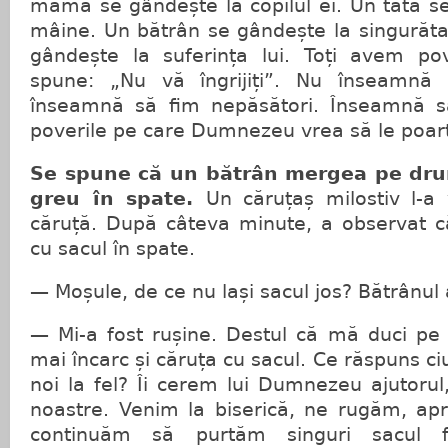
mamă se gândește la copilul ei. Un tată s
mâine. Un bătrân se gândește la singurăta
gândește la suferința lui. Toți avem po
spune: „Nu vă îngrijiți”. Nu înseamn
înseamnă să fim nepăsători. Înseamnă s
poverile pe care Dumnezeu vrea să le poar
Se spune că un bătrân mergea pe dru
greu în spate.
Un căruțaș milostiv l-a 
căruță. După câteva minute, a observat că
cu sacul în spate.
— Moșule, de ce nu lași sacul jos? Bătrânul
— Mi-a fost rușine. Destul că mă duci pe 
mai încarc și căruța cu sacul. Ce răspuns c
noi la fel? Îi cerem lui Dumnezeu ajutorul,
noastre. Venim la biserică, ne rugăm, ap
continuăm să purtăm singuri sacul fri