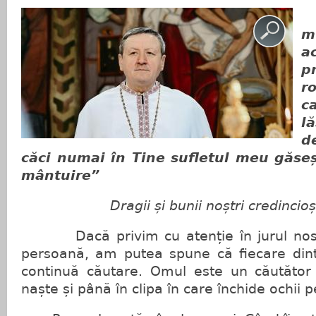
m
a
p
r
c
l
d
căci numai în Tine sufletul meu găseș
mântuire”
Dragii și bunii noștri credincioș
Dacă privim cu atenție în jurul nostru
persoană, am putea spune că fiecare dint
continuă căutare. Omul este un căutător 
naște și până în clipa în care închide ochii