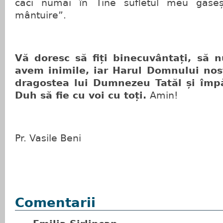
căci numai în Tine sufletul meu găseș
mântuire”.
Vă doresc să fiți binecuvântați, să 
avem inimile, iar Harul Domnului nost
dragostea lui Dumnezeu Tatăl și împă
Duh să fie cu voi cu toți.
Amin!
Pr. Vasile Beni
Comentarii