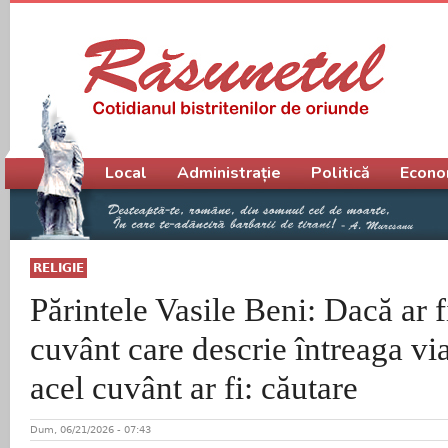
Meniu principal
Local
Administrație
Politică
Econo
RELIGIE
Părintele Vasile Beni: Dacă ar 
cuvânt care descrie întreaga vi
acel cuvânt ar fi: căutare
Dum, 06/21/2026 - 07:43