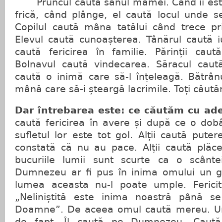
Pruncul caută sânul mamei. Când îi este
frică, când plânge, el caută locul unde s
Copilul caută mâna tatălui când trece pri
Elevul caută cunoașterea. Tânărul caută iu
caută fericirea în familie. Părinții caută
Bolnavul caută vindecarea. Săracul caut
caută o inimă care să-l înțeleagă. Bătrânu
mână care să-i șteargă lacrimile. Toți căut
Dar întrebarea este: ce căutăm cu ad
caută fericirea în avere și după ce o do
sufletul lor este tot gol. Alții caută pute
constată că nu au pace. Alții caută plăc
bucuriile lumii sunt scurte ca o scânt
Dumnezeu ar fi pus în inima omului un g
lumea aceasta nu-l poate umple. Fericit
„Neliniștită este inima noastră până se
Doamne”. De aceea omul caută mereu. Une
de fapt, Îl caută pe Dumnezeu. Caută 