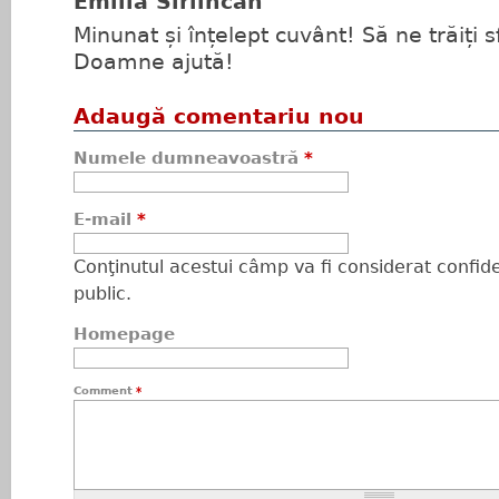
Emilia Sirlincan
Minunat și înțelept cuvânt! Să ne trăiți s
Doamne ajută!
Adaugă comentariu nou
Numele dumneavoastră
*
E-mail
*
Conţinutul acestui câmp va fi considerat confiden
public.
Homepage
Comment
*