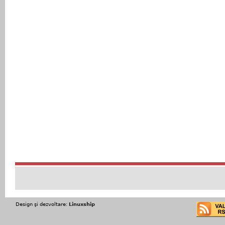
Design şi dezvoltare:
Linuxship