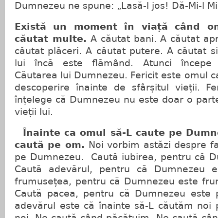
Dumnezeu ne spune: „Lasă-l jos! Dă-Mi-l Mi
Există un moment în viață când om
căutat multe.
A căutat bani. A căutat ap
căutat plăceri. A căutat putere. A căutat s
lui încă este flămând. Atunci începe 
Căutarea lui Dumnezeu. Fericit este omul c
descoperire înainte de sfârșitul vieții. F
înțelege că Dumnezeu nu este doar o parte a
vieții lui.
Înainte ca omul să-L caute pe Dumn
caută pe om.
Noi vorbim astăzi despre fa
pe Dumnezeu. Caută iubirea, pentru că D
Caută adevărul, pentru că Dumnezeu es
frumusețea, pentru că Dumnezeu este fru
Caută pacea, pentru că Dumnezeu este pa
adevărul este că înainte să-L căutăm noi 
noi. Ne caută când păcătuim. Ne caută câ