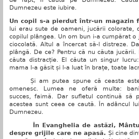
Dumnezeu este iubire.
Un copil s-a pierdut într-un magazin 
lui erau sute de oameni, jucării colorate, d
copilul plângea. Un om bun i-a cumpărat o ju
ciocolată. Altul a încercat să-l distreze. D
plângă. De ce? Pentru că nu căuta jucării. 
căuta distracție. El căuta un singur lucr
mama l-a găsit și l-a luat în brațe, toate lacr
Și am putea spune că ceasta este po
omenesc. Lumea ne oferă multe: bani, c
succes, faimă. Dar sufletul continuă să 
acestea sunt ceea ce caută. În adâncul lui,
Dumnezeu.
În Evanghelia de astăzi, Mântu
despre grijile care ne apasă.
Și cine din