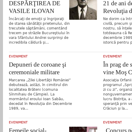
DESPĂRŢIREA DE
21 de ani d
VASILE ILOVAN
Revoluţia 
Încărcaţi de emoţii şi îngrijoraţi
Ne dorim ca înt
de starea sănătăţii prietenului, din
civilă, precum şi
trecutele săptămâni, comentând
nostru, să înţel
trecem pe străzile Bucureştiului în
totdeauna că Re
vara Sfântului Andrei surprinşi de
decembrie 1989 
incredibila căldură şi...
istorică pentru 
EVENIMENT
EVENIMENT
Depuneri de coroane şi
În prag de 
ceremoniale militare
vine Moş C
Marcarea „Zilei Libertăţii României”
Asociaţia Orfani
debutează, astăzi, în cimitirul din
programul „Sprij
localitatea Brăteni (comuna
zi cu zi”, organi
Sînmihaiu de Câmpie). La
nonguvernament
mormântul eroului Ioan Sabău,
lucru Bistriţa, a
decedat în Revoluţia din Decembrie
speranţă prin ve
1989, va...
Crăciun şi la...
EVENIMENT
EVENIMENT
Femeile social-
„Concurs p