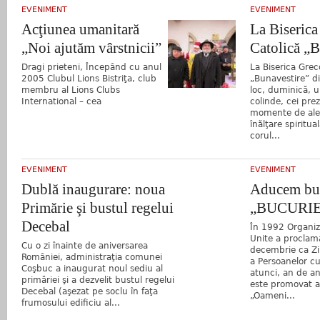
EVENIMENT
EVENIMENT
Acţiunea umanitară
La Biserica
„Noi ajutăm vârstnicii”
Catolică „B
Dragi prieteni, Începând cu anul
La Biserica Grec
2005 Clubul Lions Bistriţa, club
„Bunavestire” di
membru al Lions Clubs
loc, duminică, 
International – cea
colinde, cei prez
momente de alea
înălţare spiritua
corul...
EVENIMENT
EVENIMENT
Dublă inaugurare: noua
Aducem bu
Primărie şi bustul regelui
„BUCURIEI
Decebal
În 1992 Organiza
Unite a proclam
Cu o zi înainte de aniversarea
decembrie ca Zi
României, administraţia comunei
a Persoanelor cu 
Coşbuc a inaugurat noul sediu al
atunci, an de an
primăriei şi a dezvelit bustul regelui
este promovat a
Decebal (aşezat pe soclu în faţa
„Oameni...
frumosului edificiu al...