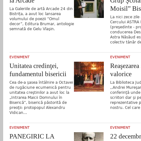
la Arcade
Grup Şcola
Moisil” Bis
La Galeriile de artă Arcade 24 din
Bistrița, a avut loc lansarea
La nici zece zile
volumului de poezii “Omul
Cercului ASTRA 
decor”, Editura Brumar, antologie
(preşedinte - pro
semnată de Gelu Vlaşin.
conducerea Des
Astra Năsăud est
colectiv tânăr d
EVENIMENT
EVENIMENT
Unitatea credinţei,
Reaşezarea 
fundamentul bisericii
valorice
Cea de-a şasea întâlnire a Octavei
La Biblioteca Jud
de rugăciune ecumenică pentru
,,Andrei Mureşan
unitatea creştinilor a avut loc la
conferinţă unde 
„Intrarea Maicii Domnului în
scriitori dar şi 
Biserică”, biserică păstorită de
reprezentative 
preoţii: protopopul Alexandru
nostru. Cel care 
Vidican...
EVENIMENT
EVENIMENT
PANEGIRIC LA
22 decembr