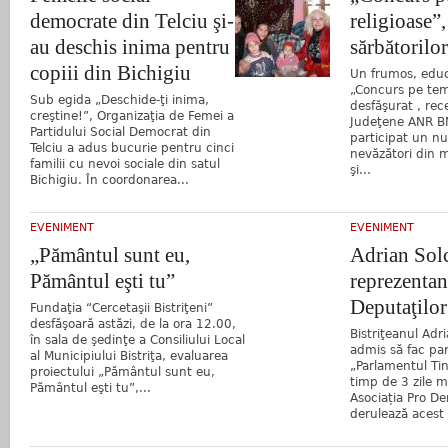
democrate din Telciu şi-
religioase”,
au deschis inima pentru
sărbătorilor
copiii din Bichigiu
Un frumos, educ
„Concurs pe teme
Sub egida „Deschide-ţi inima,
desfăşurat , recen
creştine!”, Organizaţia de Femei a
Judeţene ANR BN
Partidului Social Democrat din
participat un n
Telciu a adus bucurie pentru cinci
nevăzători din m
familii cu nevoi sociale din satul
şi...
Bichigiu. În coordonarea...
EVENIMENT
EVENIMENT
„Pământul sunt eu,
Adrian Sol
Pământul eşti tu”
reprezentan
Deputaţilor
Fundaţia “Cercetaşii Bistriţeni”
desfăşoară astăzi, de la ora 12.00,
Bistriţeanul Adr
în sala de şedinţe a Consiliului Local
admis să fac par
al Municipiului Bistriţa, evaluarea
„Parlamentul Tine
proiectului „Pământul sunt eu,
timp de 3 zile 
Pământul eşti tu”,...
Asociația Pro De
derulează acest p