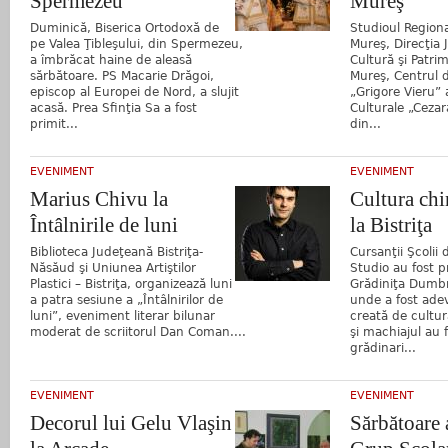
Spermezeu
Mureş
Duminică, Biserica Ortodoxă de
Studioul Regiona
pe Valea Ţibleşului, din Spermezeu,
Mureş, Direcţia
a îmbrăcat haine de aleasă
Cultură şi Patri
sărbătoare. PS Macarie Drăgoi,
Mureş, Centrul d
episcop al Europei de Nord, a slujit
„Grigore Vieru” 
acasă. Prea Sfinţia Sa a fost
Culturale „Ceza
primit...
din...
EVENIMENT
EVENIMENT
Marius Chivu la
Cultura chi
Întâlnirile de luni
la Bistriţa
Biblioteca Judeţeană Bistriţa-
Cursanţii Şcolii
Năsăud şi Uniunea Artiştilor
Studio au fost p
Plastici – Bistriţa, organizează luni
Grădiniţa Dumb
a patra sesiune a „Întâlnirilor de
unde a fost ade
luni”, eveniment literar bilunar
creată de cultur
moderat de scriitorul Dan Coman....
şi machiajul au 
grădinari...
EVENIMENT
EVENIMENT
Decorul lui Gelu Vlaşin
Sărbătoare a