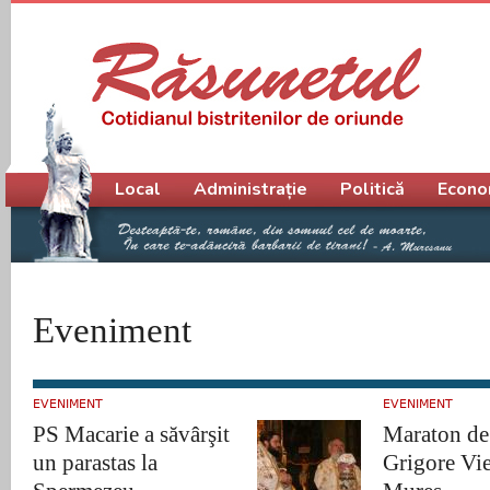
Meniu principal
Local
Administrație
Politică
Econo
Eveniment
EVENIMENT
EVENIMENT
PS Macarie a săvârşit
Maraton de
un parastas la
Grigore Vie