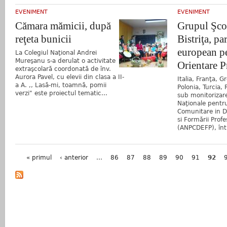
EVENIMENT
EVENIMENT
Cămara mămicii, după
Grupul Şco
reţeta bunicii
Bistriţa, pa
european p
La Colegiul Naţional Andrei
Mureşanu s-a derulat o activitate
Orientare P
extraşcolară coordonată de înv.
Aurora Pavel, cu elevii din clasa a II-
Italia, Franţa, G
a A. ,, Lasă-mi, toamnă, pomii
Polonia, Turcia,
verzi" este proiectul tematic...
sub monitorizar
Naţionale pentr
Comunitare in D
si Formării Profe
(ANPCDEFP), într
Pagini
« primul
‹ anterior
…
86
87
88
89
90
91
92