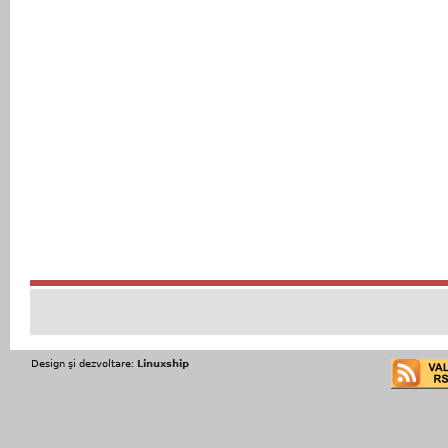
Design şi dezvoltare:
Linuxship