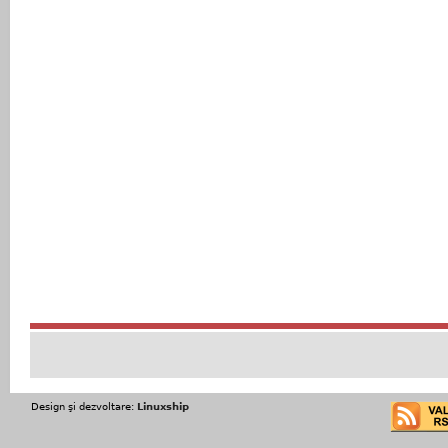
Design şi dezvoltare:
Linuxship