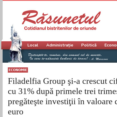
Meniu principal
Local
Administrație
Politică
Econo
ECONOMIE
Filadelfia Group şi-a crescut ci
cu 31% după primele trei trimes
pregăteşte investiţii în valoare
euro