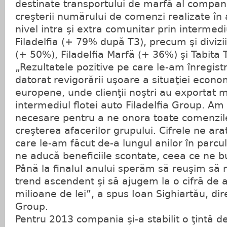
destinate transportului de marfă al companiei
creşterii numărului de comenzi realizate în
nivel intra şi extra comunitar prin intermedi
Filadelfia (+ 79% după T3), precum şi divizii
(+ 50%), Filadelfia Marfă (+ 36%) şi Tabita
„Rezultatele pozitive pe care le-am înregist
datorat revigorării uşoare a situaţiei econo
europene, unde clienţii noştri au exportat m
intermediul flotei auto Filadelfia Group. A
necesare pentru a ne onora toate comenzile
creşterea afacerilor grupului. Cifrele ne arat
care le-am făcut de-a lungul anilor în parcu
ne aducă beneficiile scontate, ceea ce ne b
Până la finalul anului sperăm să reuşim să
trend ascendent şi să ajugem la o cifră de 
milioane de lei”, a spus Ioan Sighiartău, dire
Group.
Pentru 2013 compania şi-a stabilit o ţintă 