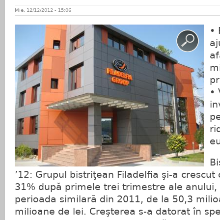
Mie, 12/12/2012 - 15:06
• 
aj
af
mi
pr
• 
in
pe
ri
eu
Bi
’12: Grupul bistriţean Filadelfia şi-a crescut 
31% după primele trei trimestre ale anului,
perioada similară din 2011, de la 50,3 milio
milioane de lei. Creşterea s-a datorat în spec