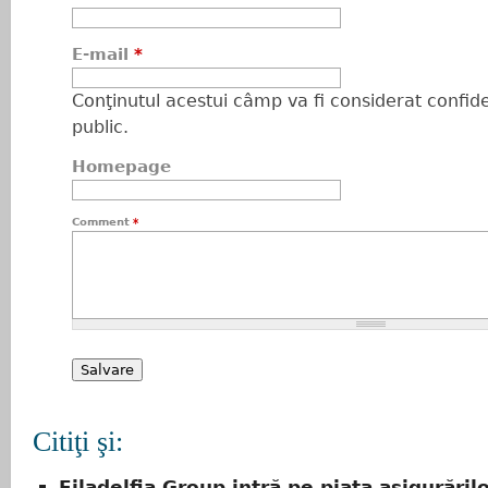
E-mail
*
Conţinutul acestui câmp va fi considerat confiden
public.
Homepage
Comment
*
Citiţi şi:
Filadelfia Group intră pe piaţa asigurăril