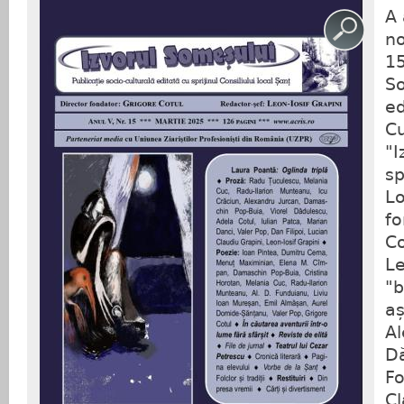
A 
n
15
So
ed
Cu
"I
sp
Lo
fo
Co
Le
"b
aș
A
Dă
Fo
Cl