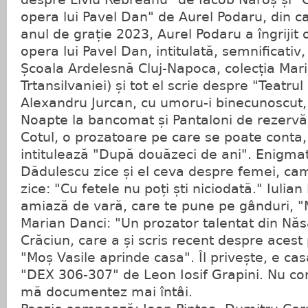
opera lui Pavel Dan" de Aurel Podaru, din ca
anul de grație 2023, Aurel Podaru a îngrijit 
opera lui Pavel Dan, intitulată, semnificativ
Școala Ardelesnă Cluj-Napoca, colecția Mari s
Trtansilvaniei) și tot el scrie despre "Teatrul
Alexandru Jurcan, cu umoru-i binecunoscut,
Noapte la bancomat și Pantaloni de rezervă
Cotul, o prozatoare pe care se poate conta,
intitulează "După douăzeci de ani". Enigmat
Dădulescu zice și el ceva despre femei, ca
zice: "Cu fetele nu poți ști niciodată." Iulia
amiază de vară, care te pune pe gânduri, "
Marian Danci: "Un prozator talentat din Năs
Crăciun, care a și scris recent despre acest 
"Moș Vasile aprinde casa". Îl privește, e cas
"DEX 306-307" de Leon Iosif Grapini. Nu co
mă documentez mai întâi.