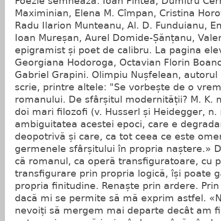
Poezie semnează: Ioan Pintea, Dumitru Cer
Maximinian, Elena M. Cîmpan, Cristina Horo
Radu Ilarion Munteanu, Al. D. Funduianu, Em
Ioan Mureșan, Aurel Domide-Șănțanu, Valer 
epigramist și poet de calibru. La pagina ele
Georgiana Hodoroga, Octavian Florin Boanchi
Gabriel Grapini. Olimpiu Nușfelean, autorul
scrie, printre altele: "Se vorbește de o vrem
romanului. De sfârșitul modernității? M. K. 
doi mari filozofi (v. Husserl și Heidegger, n.
ambiguitatea acestei epoci, care e degrada
deopotrivă și care, ca tot ceea ce este omen
germenele sfârșitului în propria naștere.»
că romanul, ca operă transfiguratoare, cu 
transfigurare prin propria logică, își poate 
propria finitudine. Renaște prin ardere. Prin
dacă mi se permite să mă exprim astfel. «N
nevoiți să mergem mai departe decât am fi