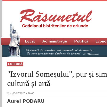
Meniu principal
Local
Administrație
Politică
Econo
CULTURĂ
"Izvorul Someșului", pur și sim
cultură și artă
Vin, 03/07/2025 - 20:45
Aurel PODARU