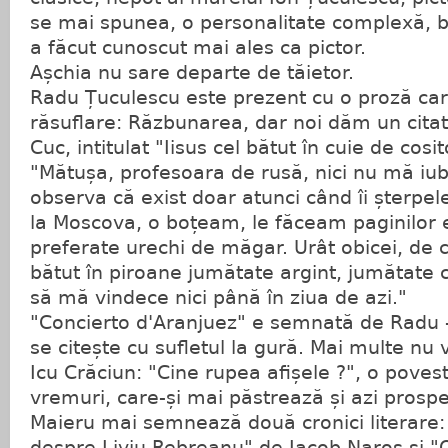
se mai spunea, o personalitate complexă, bi
a făcut cunoscut mai ales ca pictor.
Așchia nu sare departe de tăietor.
Radu Țuculescu este prezent cu o proză care
răsuflare: Răzbunarea, dar noi dăm un citat 
Cuc, intitulat "Iisus cel bătut în cuie de cosit
"Mătușa, profesoara de rusă, nici nu mă iub
observa că exist doar atunci când îi șterpel
la Moscova, o boțeam, le făceam paginilor e
preferate urechi de măgar. Urât obicei, de c
bătut în piroane jumătate argint, jumătate c
să mă vindece nici până în ziua de azi."
"Concierto d'Aranjuez" e semnată de Radu –
se citește cu sufletul la gură. Mai multe nu vă
Icu Crăciun: "Cine rupea afișele ?", o poves
vremuri, care-și mai păstrează și azi prosp
Maieru mai semnează două cronici literare:
despre Liviu Rebreanu" de Iacob Naroș și "O