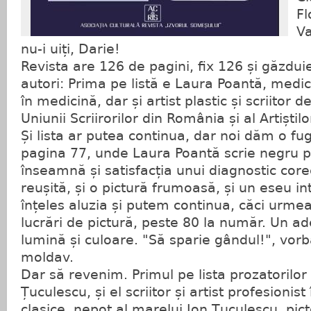
Fl
Va
nu-i uiți, Darie!
Revista are 126 de pagini, fix 126 și găzdui
autori: Prima pe listă e Laura Poantă, medic
în medicină, dar și artist plastic și scriitor
Uniunii Scriirorilor din România și al Artiștil
Și lista ar putea continua, dar noi dăm o fug
pagina 77, unde Laura Poantă scrie negru pe
înseamnă și satisfacția unui diagnostic corec
reușită, și o pictură frumoasă, și un eseu in
înțeles aluzia și putem continua, căci urme
lucrări de pictură, peste 80 la număr. Un a
lumină și culoare. "Să sparie gândul!", vorb
moldav.
Dar să revenim. Primul pe lista prozatorilo
Țuculescu, și el scriitor și artist profesionis
clasice, nepot al marelui Ion Țuculescu, pict