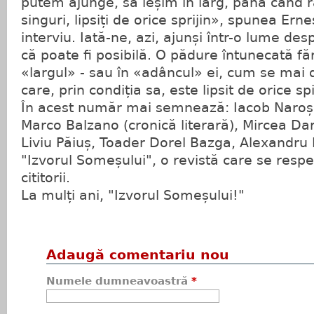
putem ajunge, să ieșim în larg, până când
singuri, lipsiți de orice sprijin», spunea Er
interviu. Iată-ne, azi, ajunși într-o lume d
că poate fi posibilă. O pădure întunecată făr
«largul» - sau în «adâncul» ei, cum se mai
care, prin condiția sa, este lipsit de orice spi
În acest număr mai semnează: Iacob Naroș (
Marco Balzano (cronică literară), Mircea Daro
Liviu Păiuș, Toader Dorel Bazga, Alexandru D
"Izvorul Someșului", o revistă care se respec
cititorii.
La mulți ani, "Izvorul Someșului!"
Adaugă comentariu nou
Numele dumneavoastră
*