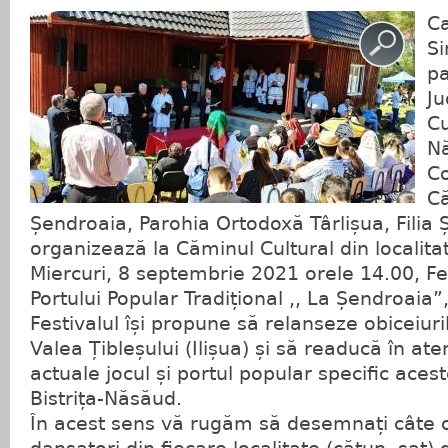
Ca
Si
pa
Ju
Cu
Nă
Co
Că
Șendroaia, Parohia Ortodoxă Târlișua, Filia
organizează la Căminul Cultural din localit
Miercuri, 8 septembrie 2021 orele 14.00, Fest
Portului Popular Tradițional ,, La Șendroaia”, 
Festivalul își propune să relanseze obiceiur
Valea Țibleșului (Ilișua) și să readucă în ate
actuale jocul și portul popular specific aces
Bistrița-Năsăud.
În acest sens vă rugăm să desemnați câte 