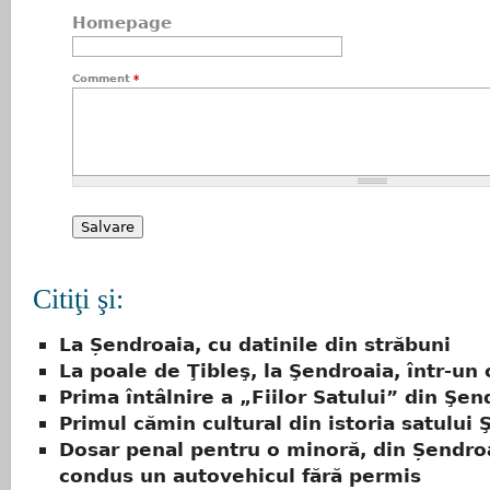
Homepage
Comment
*
Citiţi şi:
La Șendroaia, cu datinile din străbuni
La poale de Ţibleş, la Şendroaia, într-un 
Prima întâlnire a „Fiilor Satului” din Şen
Primul cămin cultural din istoria satului
Dosar penal pentru o minoră, din Șendroa
condus un autovehicul fără permis