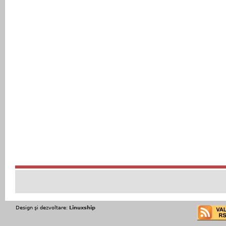
Design şi dezvoltare:
Linuxship