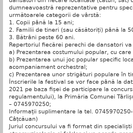
dansatori din fiecare localitate (cătun, sat
dumneavoastră reprezentative pentru specif
următoarele categorii de vârstă:
1. Copii până la 15 ani;
2. Familii de tineri (sau căsătoriți) până la 5
3. Bătrâni peste 60 ani.
Repertoriul fiecărei perechi de dansatori va 
a) Prezentarea costumului popular, cu care 
b) Prezentarea unui joc popular specific local
acompaniament orchestral;
c) Prezentarea unor strigături populare în ti
Înscrierile la festival se vor face până la d
2021 pe baza fișei de participare la concur
regulamentului), la Primăria Comunei Târl
– 0745970250;
Informații suplimentare la tel. 0745970250
Câțcăuan)
Juriul concursului va fi format din specialiști