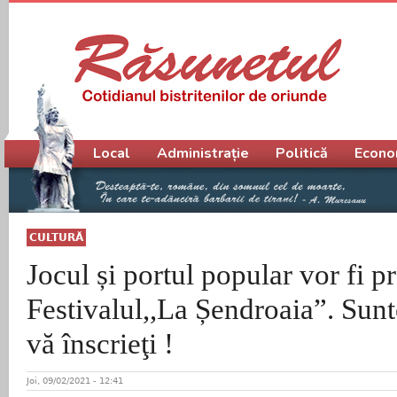
Meniu principal
Local
Administrație
Politică
Econo
CULTURĂ
Jocul și portul popular vor fi p
Festivalul,,La Șendroaia”. Sunte
vă înscrieţi !
Joi, 09/02/2021 - 12:41