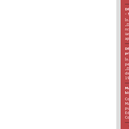
DR
– 
În
„D
nr
ia
ap
DR
pr
În
pe
„D
di
19
Ma
bi
Co
Ma
pu
Ed
Co