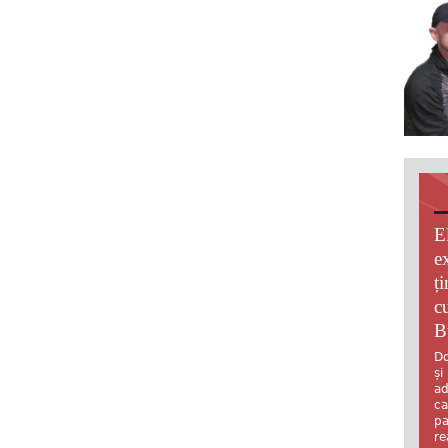
E
e
ț
c
B
Do
și
ad
ca
pa
re