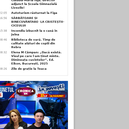
Claudia-Maria Iuja, director
adjunct la Școala Gimnazială
Livezile!
22:05
Autoturism răsturnat la Figa
16:56
SĂRBĂTOARE ȘI
BINECUVÂNTARE- LA CRISTEȘTII-
CICEULUI
15:38
Incendiu izbucnit la o casă în
Jelna
08:46
Biblioteca de vară. Timp de
calitate alături de copiii din
Rebra
08:32
Elena M Câmpan: „Dacă există.
Visul pe care l-am ținut minte.
Dimineața cuvintelor”, Ed.
Eikon, București, 2025
08:26
Zile de grație la Teaca