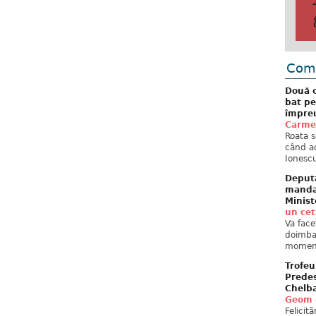
Come
Două c
bat pe
împreu
Carme
Roata s
când ac
Ionescu
Deput
mandat
Minist
un ce
Va face
doimban
moment
Trofeu
Predes
Chelb
Geom
Felicit