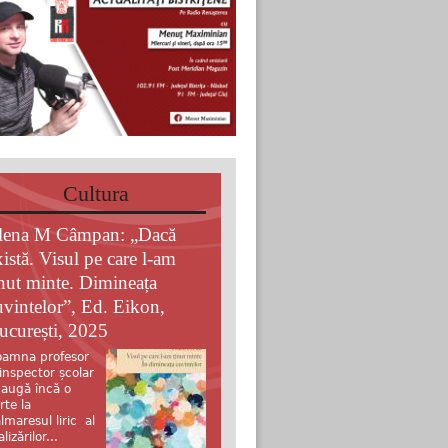
Cultura
lena M Câmpan: „Dacă
xistă. Visul pe care l-am
inut minte. Dimineața
uvintelor”, Ed. Eikon,
ucurești, 2025
amna profesor
 inspector școlar
augă încă o
rte la
lmaresul liric al
alizărilor...