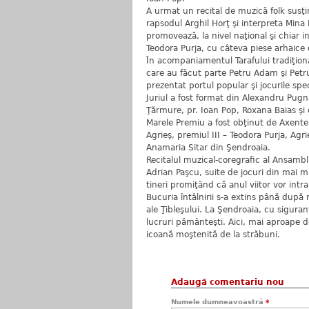
A urmat un recital de muzică folk susţ
rapsodul Arghil Horţ şi interpreta Mina
promovează, la nivel naţional şi chiar i
Teodora Purja, cu câteva piese arhaice d
În acompaniamentul Tarafului tradiţion
care au făcut parte Petru Adam şi Petr
prezentat portul popular şi jocurile spec
Juriul a fost format din Alexandru Pugn
Ţărmure, pr. Ioan Pop, Roxana Baias şi 
Marele Premiu a fost obţinut de Axente ş
Agrieş, premiul III – Teodora Purja, Agri
Anamaria Sitar din Şendroaia.
Recitalul muzical-coregrafic al Ansambl
Adrian Paşcu, suite de jocuri din mai mu
tineri promiţând că anul viitor vor intra
Bucuria întâlnirii s-a extins până după
ale Ţibleşului. La Şendroaia, cu siguran
lucruri pământeşti. Aici, mai aproape de 
icoană moştenită de la străbuni.
Adaugă comentariu nou
Numele dumneavoastră
*