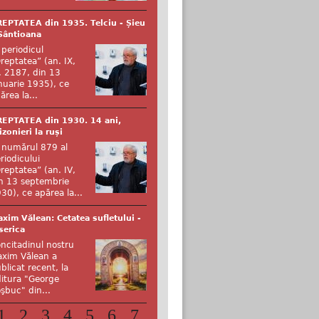
EPTATEA din 1935. Telciu - Șieu
Sântioana
 periodicul
reptatea” (an. IX,
. 2187, din 13
nuarie 1935), ce
ărea la...
EPTATEA din 1930. 14 ani,
izonieri la ruși
 numărul 879 al
riodicului
reptatea” (an. IV,
n 13 septembrie
30), ce apărea la...
xim Vălean: Cetatea sufletului -
serica
ncitadinul nostru
xim Vălean a
blicat recent, la
itura "George
şbuc" din...
1
2
3
4
5
6
7