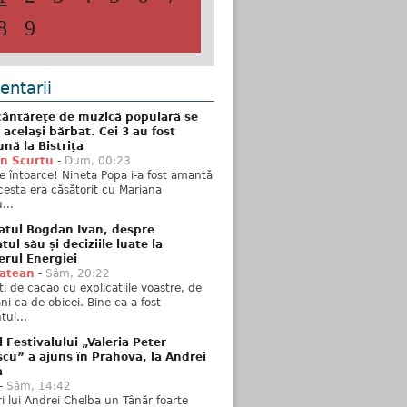
8
9
ntarii
ântăreţe de muzică populară se
 acelaşi bărbat. Cei 3 au fost
nă la Bistriţa
n Scurtu
-
Dum, 00:23
e întoarce! Nineta Popa i-a fost amantă
esta era căsătorit cu Mariana
...
atul Bogdan Ivan, despre
ul său și deciziile luate la
erul Energiei
tatean
-
Sâm, 20:22
ti de cacao cu explicatiile voastre, de
i ca de obicei. Bine ca a fost
ul...
l Festivalului „Valeria Peter
cu” a ajuns în Prahova, la Andrei
a
-
Sâm, 14:42
ări lui Andrei Chelba un Tânăr foarte