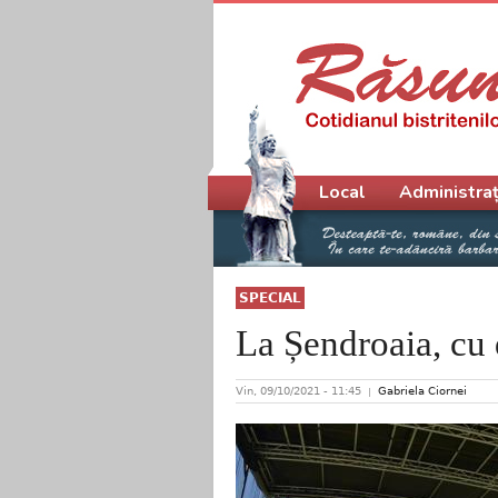
Meniu principal
Local
Administraț
SPECIAL
La Șendroaia, cu 
Vin, 09/10/2021 - 11:45
Gabriela Ciornei