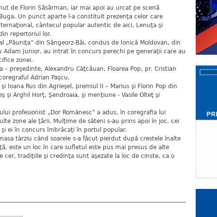
inut de Florin Săsărman, iar mai apoi au urcat pe scenă
 Buga. Un punct aparte l-a constituit prezenţa celor care
nternaţional, cântecul popular autentic de aici, Lenuţa şi
in repertoriul lor.
al „Păuniţa” din Sângeorz-Băi, condus de Ionică Moldovan, din
u Adam Junior, au intrat în concurs perechi pe generaţii care au
ifice zonei.
a – preşedinte, Alexandru Câţcăuan, Floarea Pop, pr. Cristian
coregraful Adrian Paşcu.
i Ioana Rus din Agrieşel, premiul II – Marius şi Florin Pop din
eş şi Arghil Horţ, Şendroaia, şi menţiune - Vasile Olteţ şi
ului profesionist „Dor Românesc” a adus, în coregrafia lui
lte zone ale ţării. Mulţime de săteni s-au prins apoi în joc, cei
 şi ei în concurs îmbrăcaţi în portul popular.
 masa târziu când soarele s-a făcut pierdut după crestele înalte
ţă, este un loc în care sufletul este pus mai presus de alte
cer, tradiţiile şi credinţa sunt aşezate la loc de cinste, ca o