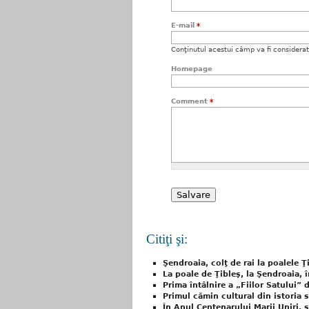
E-mail
*
Conţinutul acestui câmp va fi considerat c
Homepage
Comment
*
Citiţi şi:
Şendroaia, colţ de rai la poalele Ţ
La poale de Ţibleş, la Şendroaia, î
Prima întâlnire a „Fiilor Satului”
Primul cămin cultural din istoria 
În Anul Centenarului Marii Uniri,