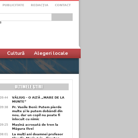
PUBLICITATE
REDACŢIA
CONTACT
e
ular de căutare
Cultură
Alegeri locale
09:44
VĂLIUG – O ALTĂ „MARE DE LA
MUNTE”
09:38
Pr. Vasile Beni: Putem pierde
multe și le putem dobândi din
nou, dar un copil nu poate fi
înlocuit cu nimic
09:25
Mașină acroșată de tren la
Măgura Ilvei
08:01
La mulți ani doamnei profesor