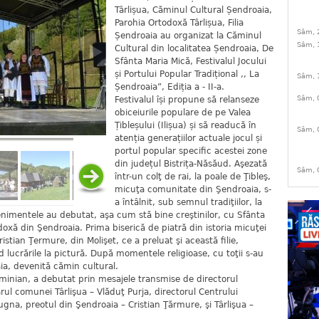
Târlișua, Căminul Cultural Șendroaia,
Parohia Ortodoxă Târlișua, Filia
Sâm, 
Șendroaia au organizat la Căminul
Sâm, 
Cultural din localitatea Șendroaia, De
Sfânta Maria Mică, Festivalul Jocului
și Portului Popular Tradițional ,, La
Sâm, 
Șendroaia”, Ediția a - II-a.
Sâm, 
Festivalul își propune să relanseze
obiceiurile populare de pe Valea
Țibleșului (Ilișua) și să readucă în
Sâm, 
atenția generațiilor actuale jocul și
portul popular specific acestei zone
din județul Bistrița-Năsăud. Aşezată
Sâm, 
într-un colţ de rai, la poale de Ţibleş,
micuţa comunitate din Şendroaia, s-
a întâlnit, sub semnul tradiţiilor, la
Evenimentele au debutat, aşa cum stă bine creştinilor, cu Sfânta
odoxă din Şendroaia. Prima biserică de piatră din istoria micuţei
Cristian Ţermure, din Molişet, ce a preluat şi această filie,
lucrările la pictură. După momentele religioase, cu toţii s-au
ia, devenită cămin cultural.
inian, a debutat prin mesajele transmise de directorul
rul comunei Târlişua – Vlăduţ Purja, directorul Centrului
na, preotul din Şendroaia – Cristian Ţărmure, şi Târlişua –