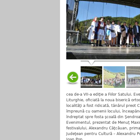
cea de-a VII-a ediţie a Fiilor Satului. 
Liturghie, oficiată la noua biserică ort
localităţi a fost ridicată, tânărul preot 
împreună cu oamenii locului, înceapând 
îndreptat spre fosta şcoală din Şendroa
Evenimentul, prezentat de Menuţ Maxim
festivalului, Alexandru Câţcăuan, prima
Judeţean pentru Cultură – Alexandru Pug
Ioan Pop.