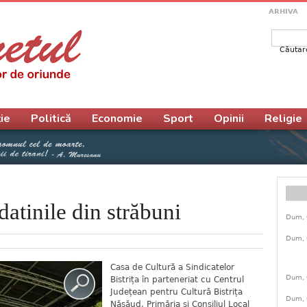
ARHIVA
Căutar
Form
ie
Politică
Economie
Sport
Opinii
Religie
datinile din străbuni
Dum, 
Dum, 
Casa de Cultură a Sindicatelor
Dum, 
Bistrița în parteneriat cu Centrul
Județean pentru Cultură Bistrița
Dum, 
Năsăud, Primăria și Consiliul Local