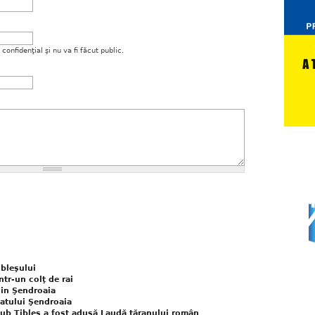
onfidenţial şi nu va fi făcut public.
ibleşului
ntr-un colţ de rai
 din Şendroaia
satului Şendroaia
 sub Ţibleş a fost adusă Laudă ţăranului român