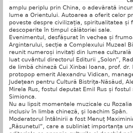
că
amplu periplu prin China, o adevărată incur
lume a Orientului. Autoarea a oferit celor 
poveste despre civilizația, spiritualitatea și
descoperite în timpul călătoriei sale.
Evenimentul, desfășurat în vechea și frum
Argintarului, secție a Complexului Muzeal Bi
reunit numeroși invitați din lumea cultural
luat cuvântul directorul Editurii „Solon”, R
de limbă chineză Cui Xinbai Ioana, prof. dr
protopop emerit Alexandru Vidican, manage
Județean pentru Cultură Bistrița-Năsăud, Al
Mirela Rus, fostul deputat Emil Rus și fostul
Simionca.
Nu au lipsit momentele muzicale cu Rozali
inclusiv în limba chineză, şi Ioachim Spân.
Moderatorul întâlnirii a fost Menuț Maximinia
„Răsunetul”, care a subliniat importanța uno