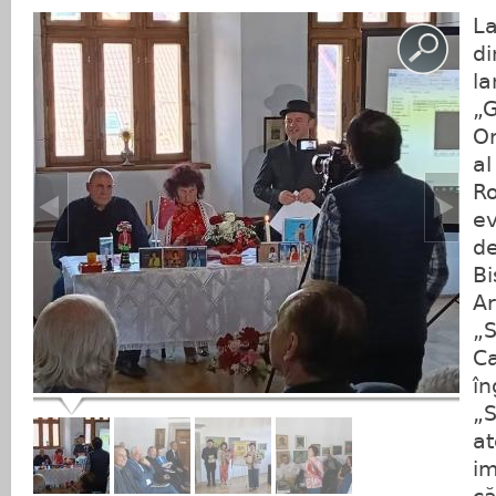
La
di
la
„
Or
al
Ro
ev
d
Bi
Ar
„S
Ca
în
„S
at
im