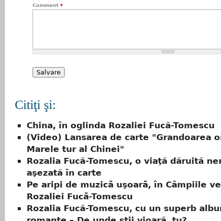
Comment
*
Citiţi şi:
China, în oglinda Rozaliei Fucă-Tomescu
(Video) Lansarea de carte "Grandoarea or
Marele tur al Chinei"
Rozalia Fucă-Tomescu, o viaţă dăruită nem
aşezată în carte
Pe aripi de muzicã uşoarã, în Câmpiile ve
Rozaliei Fucã-Tomescu
Rozalia Fucă-Tomescu, cu un superb alb
romanţe – De unde ştii vioară, tu?