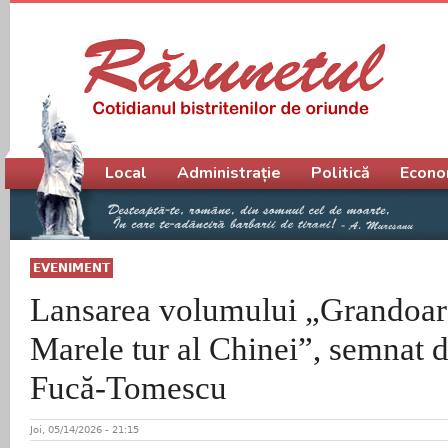
Meniu principal
Local
Administrație
Politică
Econo
EVENIMENT
Lansarea volumului „Grandoare
Marele tur al Chinei”, semnat 
Fucă-Tomescu
Joi, 05/14/2026 - 21:15