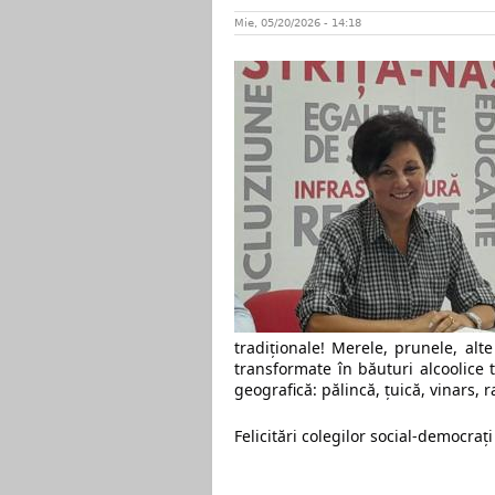
Mie, 05/20/2026 - 14:18
tradiționale! Merele, prunele, alte
transformate în băuturi alcoolice t
geografică: pălincă, țuică, vinars, r
Felicitări colegilor social-democra