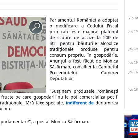
Vin, 0
Parlamentul României a adoptat 
o modificare a Codului Fiscal 
prin care este majorat 
plafonul 
Joi, 1
de scutire de accize la 200 de 
litri pentru 
băuturile alcoolice 
tradiționale produse pentru 
Joi, 1
consum propriu, în gospodărie. 
Anunțul a fost făcut de Monica 
Joi, 1
Săsărman, consillier la Cabinetul 
Președintelui Camerei 
Joi, 1
Deputaților.
Joi, 1
"Susținem produsele românești 
 fructe pe care gospodarii nu le pot comercializa pot fi 
radiționale, fără taxe speciale, 
indiferent de
 denumirea 
achiu.
ți parlamentari!", a postat Monica Săsărman.