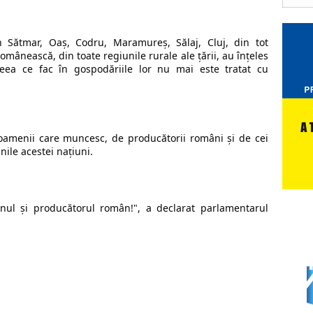
n Sătmar, Oaș, Codru, Maramureș, Sălaj, Cluj, din tot 
mânească, din toate regiunile rurale ale țării, au înțeles 
ceea ce fac în gospodăriile lor nu mai este tratat cu 
amenii care muncesc, de producătorii români și de cei 
nile acestei națiuni.
ul și producătorul român!", a declarat parlamentarul 