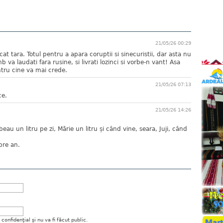
21/05/26 00:29
cat tara. Totul pentru a apara coruptii si sinecuristii, dar asta nu
 va laudati fara rusine, si livrati lozinci si vorbe-n vant! Asa
tru cine va mai crede.
21/05/26 07:13
ce.
21/05/26 14:26
eau un litru pe zi, Mărie un litru și când vine, seara, Juji, când
pre an.
onfidenţial şi nu va fi făcut public.