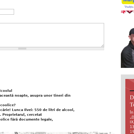
lcoolul
această noapte, asupra unor tineri din
D
T
lcoolice?
ărie! Lunca Ilvei: 550 de litri de alcool,
În
. Proprietarul, cercetat
„D
oolice fără documente legale,
IX
13
19