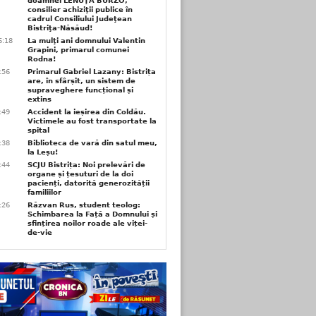
doamnei LENUŢA BURZO,
consilier achiziţii publice în
cadrul Consiliului Judeţean
Bistriţa-Năsăud!
6:18
La mulţi ani domnului Valentin
Grapini, primarul comunei
Rodna!
9:56
Primarul Gabriel Lazany: Bistrița
are, în sfârșit, un sistem de
supraveghere funcțional și
extins
9:49
Accident la ieșirea din Coldău.
Victimele au fost transportate la
spital
9:38
Biblioteca de vară din satul meu,
la Leșu!
6:44
SCJU Bistrița: Noi prelevări de
organe și țesuturi de la doi
pacienți, datorită generozității
familiilor
6:26
Răzvan Rus, student teolog:
Schimbarea la Față a Domnului și
sfințirea noilor roade ale viței-
de-vie