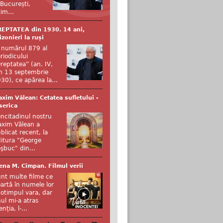
 București,
tim...
EPTATEA din 1930. 14 ani,
izonieri la ruși
 numărul 879 al
riodicului
reptatea” (an. IV,
n 13 septembrie
30), ce apărea la...
xim Vălean: Cetatea sufletului -
serica
ncitadinul nostru
xim Vălean a
blicat recent, la
itura "George
şbuc" din...
ena M. Cîmpan. Filmul verii
nt multe filme ce
artă în numele lor
otimpul vara, dar
ul mi-a atras
enția, l-...