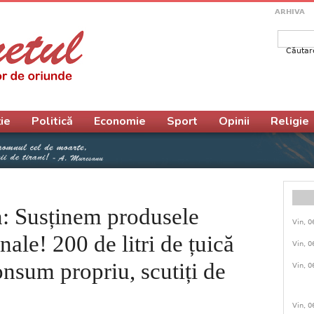
ARHIVA
Căutar
Form
ie
Politică
Economie
Sport
Opinii
Religie
: Susținem produsele
Vin, 0
nale! 200 de litri de țuică
Vin, 0
nsum propriu, scutiți de
Vin, 0
Vin, 0