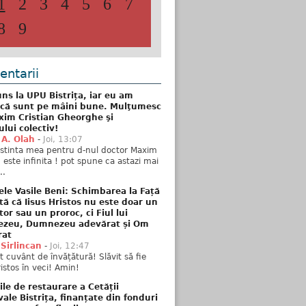
1
2
3
4
5
6
7
8
9
ntarii
ns la UPU Bistrița, iar eu am
 că sunt pe mâini bune. Mulţumesc
xim Cristian Gheorghe şi
ului colectiv!
 A. Olah
-
Joi, 13:07
stinta mea pentru d-nul doctor Maxim
n este infinita ! pot spune ca astazi mai
..
ele Vasile Beni: Schimbarea la Față
tă că Iisus Hristos nu este doar un
tor sau un proroc, ci Fiul lui
zeu, Dumnezeu adevărat și Om
rat
 Sirlincan
-
Joi, 12:47
 cuvânt de învățătură! Slăvit să fie
ristos în veci! Amin!
ile de restaurare a Cetății
ale Bistrița, finanțate din fonduri