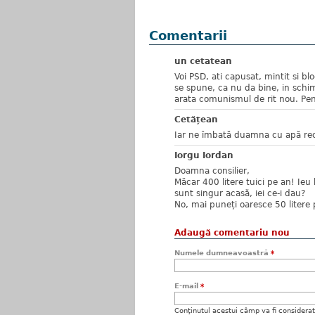
Comentarii
un cetatean
Voi PSD, ati capusat, mintit si blo
se spune, ca nu da bine, in schimb
arata comunismul de rit nou. Pen
Cetățean
Iar ne îmbată duamna cu apă re
Iorgu Iordan
Doamna consilier,
Măcar 400 litere tuici pe an! Ieu b
sunt singur acasă, iei ce-i dau?
No, mai puneți oaresce 50 litere 
Adaugă comentariu nou
Numele dumneavoastră
*
E-mail
*
Conţinutul acestui câmp va fi considerat c