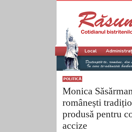
Meniu principal
Local
Administraț
POLITICĂ
Monica Săsărman
românești tradițio
produsă pentru co
accize