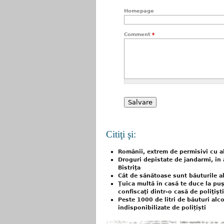
Homepage
Comment
*
Citiţi şi:
Românii, extrem de permisivi cu a
Droguri depistate de jandarmi, în 
Bistriţa
Cât de sănătoase sunt băuturile a
Ţuica multă în casă te duce la puşc
confiscaţi dintr-o casă de poliţişti
Peste 1000 de litri de băuturi alc
indisponibilizate de polițiști