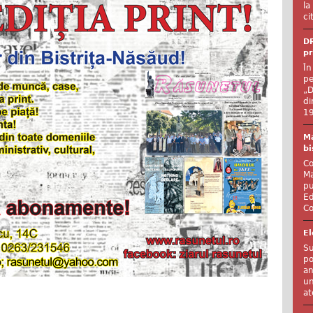
la
ci
DR
pr
În
pe
„D
di
19
Ma
bi
Co
Ma
pu
Ed
Co
El
Su
po
an
un
at