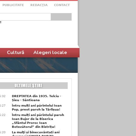
PUBLICITATE
REDACŢIA
CONTACT
e
ular de căutare
Cultură
Alegeri locale
6:32
DREPTATEA din 1935. Telciu -
Șieu – Sântioana
6:27
Întru mulți ani părintelui Ioan
Pop, preot paroh la Târlișua!
6:22
Întru mulți ani părintelui paroh
Ioan Bujor de la Biserica
„Sfântul Proroc Ioan
Botezătorul” din Bistrița!
6:20
La mulţi și binecuvântați ani