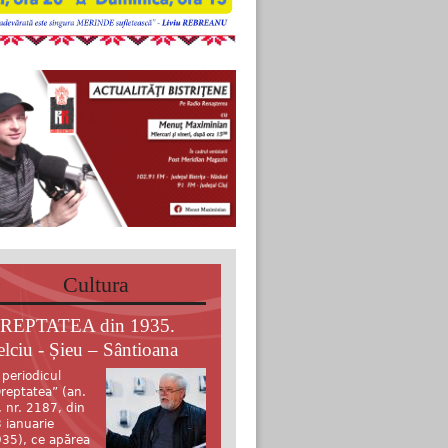
Cultura
REPTATEA din 1935.
elciu - Șieu – Sântioana
 periodicul
reptatea” (an.
, nr. 2187, din
 ianuarie
35), ce apărea