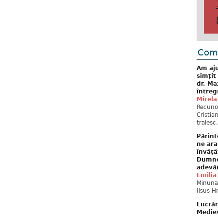
Come
Am aju
simțit
dr. Ma
întreg
Mirela
Recuno
Cristia
traiesc.
Părint
ne ara
învăță
Dumne
adevă
Emilia
Minunat
Iisus H
Lucrăr
Mediev