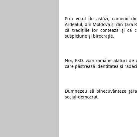
Prin votul de astăzi, oamenii di
Ardealul, din Moldova și din Țara Ro
că tradițiile lor contează și că 
suspiciune și birocrație.
Noi, PSD, vom rămâne alături de o
care păstrează identitatea și rădăci
Dumnezeu să binecuvânteze țăran
social-democrat.