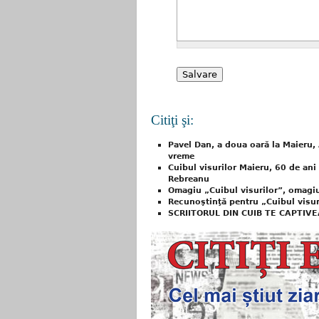
Citiţi şi:
Pavel Dan, a doua oară la Maieru, 
vreme
Cuibul visurilor Maieru, 60 de ani 
Rebreanu
Omagiu „Cuibul visurilor”, omagi
Recunoştinţă pentru „Cuibul visur
SCRIITORUL DIN CUIB TE CAPTIV