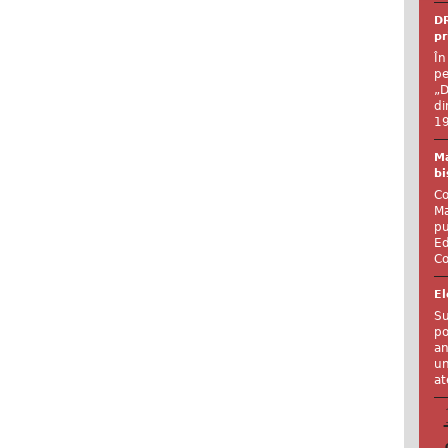
DR
pr
În
pe
„D
di
19
Ma
bi
Co
Ma
pu
Ed
Co
El
Su
po
an
un
at