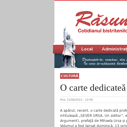
Meniu principal
Local
Administraț
CULTURĂ
O carte dedicateă
Mie, 11/06/2013 - 10:58
A apărut, recent, o carte dedicată profe
intitulează „SEVER URSA. Un ziditor”, e
Argument), prefaţă de Mihaela Ursa şi 
Volumul a fost lansat duminică, 13 oct