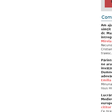
Come
Am aju
simțit
dr. Ma
întreg
Mirela
Recuno
Cristia
traiesc.
Părint
ne ara
învăță
Dumne
adevă
Emilia
Minunat
Iisus H
Lucrăr
Mediev
europe
cititor
Ce zice