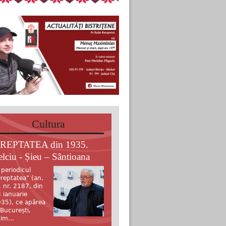
Cultura
REPTATEA din 1935.
elciu - Șieu – Sântioana
 periodicul
reptatea” (an.
, nr. 2187, din
 ianuarie
35), ce apărea
 București,
tim...