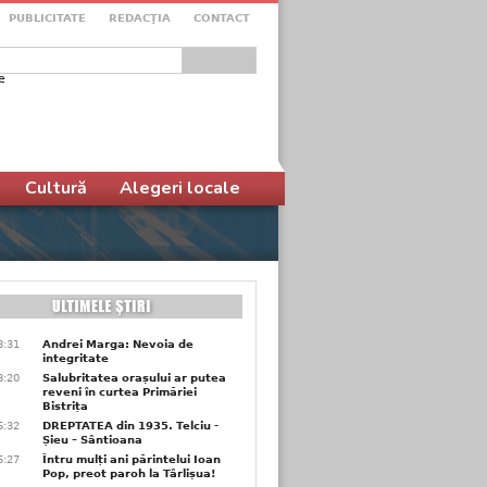
PUBLICITATE
REDACŢIA
CONTACT
e
ular de căutare
Cultură
Alegeri locale
8:31
Andrei Marga: Nevoia de
integritate
8:20
Salubritatea orașului ar putea
reveni în curtea Primăriei
Bistrița
6:32
DREPTATEA din 1935. Telciu -
Șieu – Sântioana
6:27
Întru mulți ani părintelui Ioan
Pop, preot paroh la Târlișua!