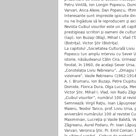
Petru Vintilă, Ion Longin Popescu, Dumi
Varvari, Anca Alexe, Dan Popescu, Iftimi
Interesante sunt impresiile spicuite di
nu ne îngăduie să le reproducem şi aici,
Revista Cuibul visurilor este un alt capi
prestigioaşi scriitori şi oameni de cult
(Iaşi), Ion Buzaşi (Blaj), Mihail I. Vla
(Bistriţa), Victor Ştir (Bistriţa).
La capitolul „Societatea Culturală Livi
Popescu (un amplu interviu cu Sever Ur
istorie, năsăudeanul Călin Cira. Urmeaz
fondat, în 1960, de acelaşi Sever Ursa, 
„Constelaţia Liviu Rebreanu”, „Omagiu lui
vizionare”, Vasile Rebreanu (1962-1914),
A. I. Brumaru, Ion Buzaşi, Petre Ciupi
Domide, Florica Dura, Olga Lucuţa, Men
Victor Ştir, Mihail I. Vlad, Ion Radu Z
„Cuibul visurilor”, numărul 100 al revist
Semnează: Virgil Raţiu, Ioan Lăpuşnean
Maieru, Teodor Tanco, prof. Liviu Ursa, p
aniversării numărului 100 al revistei Cu
Maximinian, Lucreţia şi Vasile Balotă, 
Zăgreanu, Aurel Podaru, Pr. Ioan Lăpuşte
Varvari, Veronica Ştir, Pr. Emil Coman,