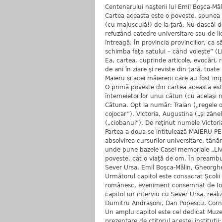
Centenarului naşterii lui Emil Boşca-Mă
Cartea aceasta este o poveste, spunea î
(cu majusculă!) de la ţară. Nu dascăl de
refuzând catedre universitare sau de lice
întreagă. În provincia provinciilor, ca 
schimba faţa satului – când voieşte” (L
Ea, cartea, cuprinde articole, evocări, 
de ani în ziare şi reviste din ţară, toa
Maieru şi acei măiereni care au fost impl
O primă poveste din cartea aceasta este
întemeietorilor unui cătun (cu acelaşi 
Cătuna. Opt la număr: Traian („regele 
cojocar”), Victoria, Augustina („şi zâne
(„ciobanul”). De reţinut numele Victori
Partea a doua se intitulează MAIERU P
absolvirea cursurilor universitare, tână
unde pune bazele Casei memoriale „Liv
poveste, cât o viaţă de om. În preambu
Sever Ursa, Emil Boşca-Mălin, Gheorghe 
Următorul capitol este consacrat Şcolii
românesc, eveniment consemnat de Ion 
capitol un interviu cu Sever Ursa, real
Dumitru Andraşoni, Dan Popescu, Corn
Un amplu capitol este cel dedicat Muze
prezentare de ctitorul acestei instituţii