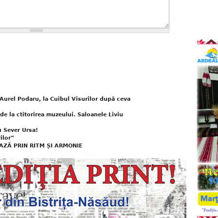
Aurel Podaru, la Cuibul Visurilor după ceva
de la ctitorirea muzeului. Saloanele Liviu
u Sever Ursa!
ilor”
EAZĂ PRIN RITM ȘI ARMONIE