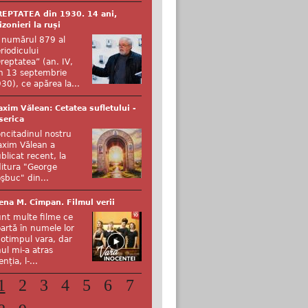
EPTATEA din 1930. 14 ani,
izonieri la ruși
 numărul 879 al
riodicului
reptatea” (an. IV,
n 13 septembrie
30), ce apărea la...
xim Vălean: Cetatea sufletului -
serica
ncitadinul nostru
xim Vălean a
blicat recent, la
itura "George
şbuc" din...
ena M. Cîmpan. Filmul verii
nt multe filme ce
artă în numele lor
otimpul vara, dar
ul mi-a atras
enția, l-...
1
2
3
4
5
6
7