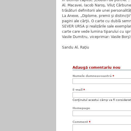
în ultimul capitol, „Cioburi de portret”
Al. Macavei, Iacob Naroş, Viluţ Cărbune
trăsături definitorii ale unei personalită
La Anexe, „Diplome, premii şi distincţi
pagini ale cărţii. O carte cu dublă sem
SEVER URSA şi realizările sale exemplar
carte care vede lumina tiparului cu sprij
Vasile Dumitru, viceprimar: Vasile Borş)
Sandu Al. Raţiu
Adaugă comentariu nou
Numele dumneavoastră
*
E-mail
*
Conţinutul acestui câmp va fi considerat c
Homepage
Comment
*