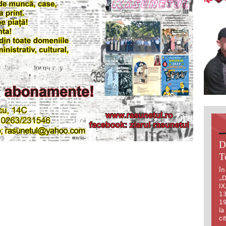
D
T
În
„D
IX
13
19
la
ci