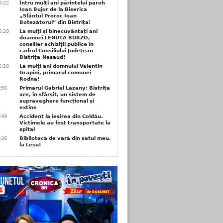
6:22
Întru mulți ani părintelui paroh
Ioan Bujor de la Biserica
„Sfântul Proroc Ioan
Botezătorul” din Bistrița!
6:20
La mulţi și binecuvântați ani
doamnei LENUŢA BURZO,
consilier achiziţii publice în
cadrul Consiliului Judeţean
Bistriţa-Năsăud!
6:18
La mulţi ani domnului Valentin
Grapini, primarul comunei
Rodna!
9:56
Primarul Gabriel Lazany: Bistrița
are, în sfârșit, un sistem de
supraveghere funcțional și
extins
9:49
Accident la ieșirea din Coldău.
Victimele au fost transportate la
spital
9:38
Biblioteca de vară din satul meu,
la Leșu!