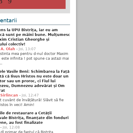
8
9
ntarii
ns la UPU Bistrița, iar eu am
 că sunt pe mâini bune. Mulţumesc
xim Cristian Gheorghe şi
ului colectiv!
 A. Olah
-
Joi, 13:07
stinta mea pentru d-nul doctor Maxim
n este infinita ! pot spune ca astazi mai
..
ele Vasile Beni: Schimbarea la Față
tă că Iisus Hristos nu este doar un
tor sau un proroc, ci Fiul lui
zeu, Dumnezeu adevărat și Om
rat
 Sirlincan
-
Joi, 12:47
 cuvânt de învățătură! Slăvit să fie
ristos în veci! Amin!
ile de restaurare a Cetății
ale Bistrița, finanțate din fonduri
ne, au fost finalizate
-
Joi, 12:08
 dl primar de faptul că Bistrița