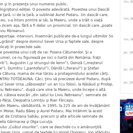
Vin, 0
lin şi în prezenţa unui numeros public.
ngrijitorul ediţiei. O poveste adevărată. Povestea unui Dascăl
 ţară, ci de la ţară, a subliniat Aurel Podaru. Un dascăl care,
Vin, 0
u, s-a întors printre ai săi, la Maieru, unde a trăit o viaţă
să zicem aşa, fără a fi deloc un provincial. Un dascăl care „poate
iviu Rbreanui).
reportaje, interviuri, însemnări publicate de-a lungul ultimilor 5o
Vin, 0
te „grăind” despre domnul Sever Ursa şi faptele sale, despre
icaţi în proiectele sale.
 povestea unui colţ de rai: Poiana Cătunenilor. Şi a
Joi, 1
nume), ce nu figurează pe nici o hartă din România: fraţii
orb”), Augustin („şi strungul de lemn”), Doniză („meşterul
le”), Dumitru („pantofarul”), Dănilă („fierarul”) şi Ştefan
Joi, 1
a Cătuna, mama de mai târziu a protagonistului acestei cărţi.
ENTRU TOTDEAUNA. Căci, ţinu să precizeze Aurel Podaru, după
Joi, 1
rul Sever Ursa „zăboveşte” un an (cu folos), la Năsăud şi Prislop,
iu Rebreanu”, după care vine la Maieru, unde începe o altă
l, câteva evocări „din satul lui Liviu Rebreanu”, semnate de
Pârja, Cleopatra Lorinţiu şi Rian Fărcaşiu.
 din Maieru, sărbătorită, în 1995, la 225 de ani de învăţământ
Moise, Radu Băieş şi Aurel Podaru. Mai întâlnim la acest
izat de Cristiana Sabău, precum şi alte articole semnate de
elia Gârmacea şi Olga Lucuţa.
ului „Cuibul visurilor”, care se deschide cu o amănunţită
: Sever Ursa, urmat de textele lui Viorel Chiorenu, Ion Vlăduţiu,