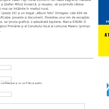
, Grigore Traian Pop, Mihai Litinschi, Ion Radu Zăgrenu, Macavei
 şi Ştefan Mihuţ încearcă, şi reuşesc, să surprindă câteva
ţi mai rar întâlnite în mediul rural.
i” (peste 20) şi un bogat „Album foto” întregesc cele 400 de
nificaţie: poveste şi document. Povestea unui om de excepţie:
e. Iar ţinuta grafică, o adevărată bijuterie. Marca EIKON! O
inul Primăriei şi al Consiliului local al comunei Maieru (primar:
.
onfidenţial şi nu va fi făcut public.