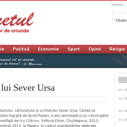
ARHIVA
Căutar
Form
ie
Politică
Economie
Sport
Opinii
Religie
 lui Sever Ursa
Vin, 0
Vin, 0
sorului, cărturarului şi scriitorului Sever Ursa. Cartea se
Vin, 0
diţie îngrijită de Aurel Podaru (care semnează şi un convingător
Vin, 0
postfaţă de Icu Crăciun, Editura Eikon, Cluj-Napoca, 2013.
ombrie 2013, la Maieru, în cadrul manifestărilor dedicate