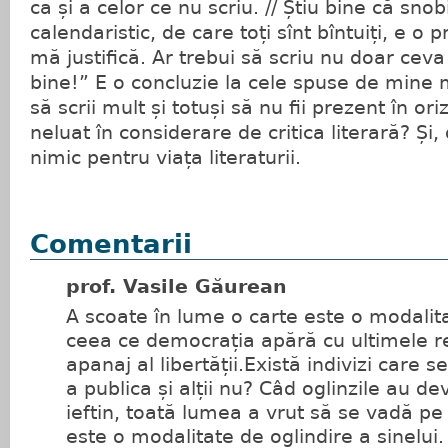
ca și a celor ce nu scriu. // Știu bine că sno
calendaristic, de care toți sînt bîntuiți, e o 
mă justifică. Ar trebui să scriu nu doar ceva
bine!” E o concluzie la cele spuse de mine
să scrii mult și totuși să nu fii prezent în oriz
neluat în considerare de critica literară? Și,
nimic pentru viața literaturii.
Comentarii
prof. Vasile Găurean
A scoate în lume o carte este o modalit
ceea ce democrația apără cu ultimele r
apanaj al libertății.Există indivizi care 
a publica și alții nu? Câd oglinzile au d
ieftin, toată lumea a vrut să se vadă pe s
este o modalitate de oglindire a sinelui