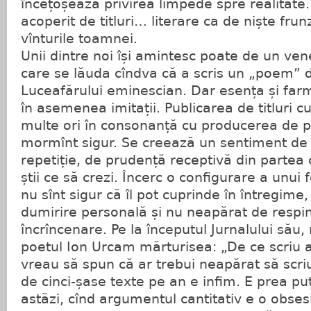
încețoșează privirea limpede spre realitate. 
acoperit de titluri… literare ca de niște frun
vînturile toamnei.
Unii dintre noi își amintesc poate de un vene
care se lăuda cîndva că a scris un „poem”
Luceafărului eminescian. Dar esența și farme
în asemenea imitații. Publicarea de titluri c
multe ori în consonanță cu producerea de p
mormînt sigur. Se creează un sentiment de 
repetiție, de prudență receptivă din partea c
știi ce să crezi. Încerc o configurare a unui
nu sînt sigur că îl pot cuprinde în întregime,
dumirire personală și nu neapărat de respi
încrîncenare. Pe la începutul Jurnalului său, 
poetul Ion Urcam mărturisea: „De ce scriu a
vreau să spun că ar trebui neapărat să scri
de cinci-șase texte pe an e infim. E prea puț
astăzi, cînd argumentul cantitativ e o obsesi