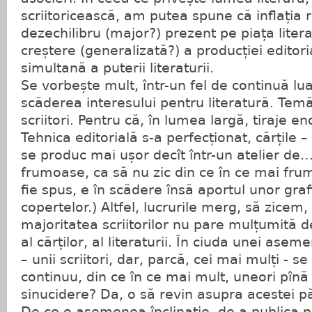
scriitoricească, am putea spune că inflația 
dezechilibru (major?) prezent pe piața liter
creștere (generalizată?) a producției editor
simultană a puterii literaturii.
Se vorbește mult, într-un fel de continuă lu
scăderea interesului pentru literatură. Tem
scriitori. Pentru că, în lumea largă, tiraje 
Tehnica editorială s-a perfecționat, cărțile – 
se produc mai ușor decît într-un atelier de…
frumoase, ca să nu zic din ce în ce mai fru
fie spus, e în scădere însă aportul unor graf
copertelor.) Altfel, lucrurile merg, să zicem,
majoritatea scriitorilor nu pare mulțumită d
al cărților, al literaturii. În ciuda unei asemen
– unii scriitori, dar, parcă, cei mai mulți - s
continuu, din ce în ce mai mult, uneori pînă
sinucidere? Da, o să revin asupra acestei pă
De ce o asemenea înclinație, de a publica noi 