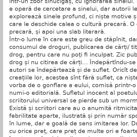
într-un zbor sinucigaș, cu ignorarea sinelui. 
e operă de cercetare a sinelui, dar autorii l
explorează sinele profund, ci niște motive și
care le deschide calea o cultură precară. O
precară, și apoi una slab literară.
Într-o lume în care este greu de stăpînit, d
consumul de droguri, publicarea de cărți/ titl
drog, pentru care nu poți fi inculpat. Zic pub
drog și nu citirea de cărți… Îndepărtîndu-s
autori se îndepărtează și de suflet. Oricît d
creațiile lor, acestea sînt fără suflet, ca niș
vorba de o gonflare a eului, comisă printr-o
numi-o editorială. Sufletul inocent al poetulu
scriitorului universal se pierde sub un morma
Există și scriitori care au o anumită ritmicita
febrilitate aparte, ilustrată și prin număr s
în lume, dar e goală de sens imitarea lor. D
cu orice preț, care preț de multe ori e foarte