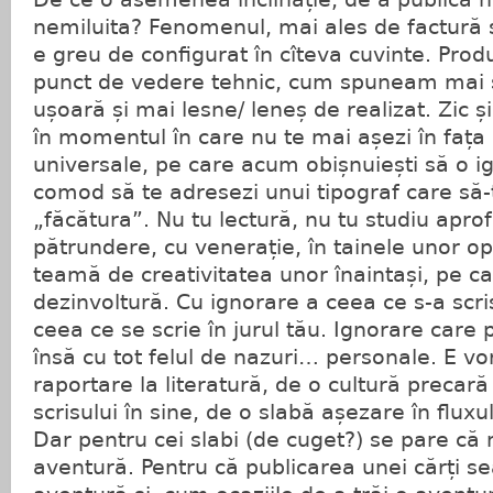
nemiluita? Fenomenul, mai ales de factură s
e greu de configurat în cîteva cuvinte. Prod
punct de vedere tehnic, cum spuneam mai s
ușoară și mai lesne/ leneș de realizat. Zic ș
în momentul în care nu te mai așezi în fața 
universale, pe care acum obișnuiești să o ig
comod să te adresezi unui tipograf care să-ț
„făcătura”. Nu tu lectură, nu tu studiu apro
pătrundere, cu venerație, în tainele unor op
teamă de creativitatea unor înaintași, pe car
dezinvoltură. Cu ignorare a ceea ce s-a scris
ceea ce se scrie în jurul tău. Ignorare care 
însă cu tot felul de nazuri… personale. E vo
raportare la literatură, de o cultură precară 
scrisului în sine, de o slabă așezare în fluxul c
Dar pentru cei slabi (de cuget?) se pare c
aventură. Pentru că publicarea unei cărți s