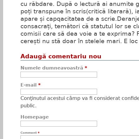
cu răbdare. După o lectură ai anumite g
poți transpune în scris(critică literară), 
apare și capqacitatea de a scrie.Deranj
consacrați, temători că statutul lor se c
comisii care să dea voie a te exprima? 
cerești nu stă doar în stelele mari. E loc
Adaugă comentariu nou
Numele dumneavoastră
*
E-mail
*
Conţinutul acestui câmp va fi considerat confiden
public.
Homepage
Comment
*