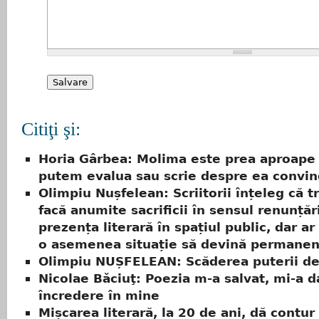
Citiţi şi:
Horia Gârbea: Molima este prea aproape 
putem evalua sau scrie despre ea convin
Olimpiu Nușfelean: Scriitorii înțeleg că t
facă anumite sacrificii în sensul renunțări
prezența literară în spațiul public, dar ar 
o asemenea situație să devină permanen
Olimpiu NUȘFELEAN: Scăderea puterii de
Nicolae Bǎciuţ: Poezia m-a salvat, mi-a d
încredere în mine
Mișcarea literară, la 20 de ani, dă contur