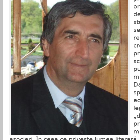
or
de
st
se
re
cr
pr
sc
pu
mo
Da
sp
ec
le
„
pr
m
asocieri. În ceea ce privește lumea literară,