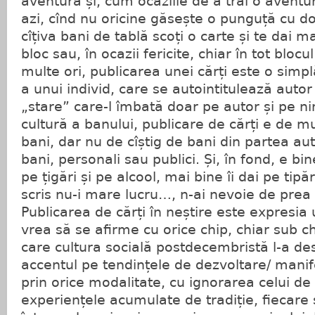
aventură și, cum ocaziile de a trăi o aventu
azi, cînd nu oricine găsește o punguță cu do
cîțiva bani de tablă scoți o carte și te dai 
bloc sau, în ocazii fericite, chiar în tot blocu
multe ori, publicarea unei cărți este o sim
a unui individ, care se autointitulează autor
„stare” care-l îmbată doar pe autor și pe ni
cultură a banului, publicare de cărți e de mu
bani, dar nu de cîștig de bani din partea auto
bani, personali sau publici. Și, în fond, e bin
pe țigări și pe alcool, mai bine îi dai pe tipă
scris nu-i mare lucru…, n-ai nevoie de prea
Publicarea de cărți în neștire este expresia 
vrea să se afirme cu orice chip, chiar sub c
care cultura socială postdecembristă l-a de
accentul pe tendințele de dezvoltare/ mani
prin orice modalitate, cu ignorarea celui de l
experiențele acumulate de tradiție, fiecare 