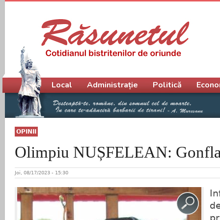
Meniu principal
Local
Administrație
Politică
Econo
OPINII
Olimpiu NUȘFELEAN: Gonflare
Joi, 08/17/2023 - 15:30
In
de
pr