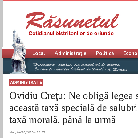
Meniu principal
Local
Administrație
Politică
Econo
ADMINISTRAŢIE
Ovidiu Creţu: Ne obligă legea
această taxă specială de salubri
taxă morală, până la urmă
Mar, 04/28/2015 - 13:35