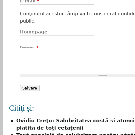
E-mail
*
Conţinutul acestui câmp va fi considerat confiden
public.
Homepage
Comment
*
Citiţi şi:
Ovidiu Creţu: Salubritatea costă şi atunci
plătită de toţi cetăţenii