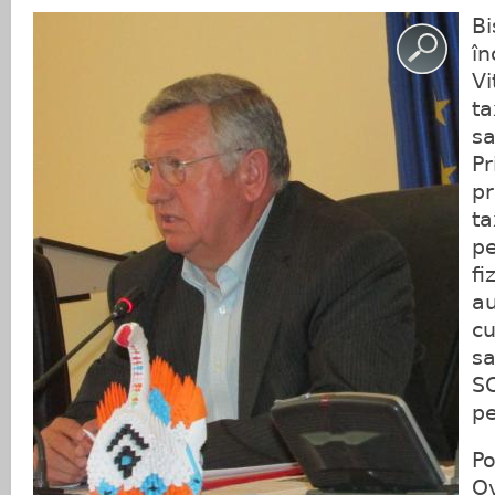
Bi
în
Vi
ta
sa
Pr
pr
ta
pe
fi
au
cu
sa
SC
pe
Po
Ov