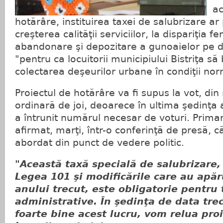
ac
hotărâre, instituirea taxei de salubrizare ar
creşterea calităţii serviciilor, la dispariţia 
abandonare şi depozitare a gunoaielor pe d
"pentru ca locuitorii municipiului Bistriţa să
colectarea deşeurilor urbane în condiţii nor
Proiectul de hotărâre va fi supus la vot, din
ordinară de joi, deoarece în ultima şedinţa a
a întrunit numărul necesar de voturi. Primar
afirmat, marţi, într-o conferinţă de presă, că
abordat din punct de vedere politic.
"Această taxă specială de salubrizare,
Legea 101 şi modificările care au apăru
anului trecut, este obligatorie pentru 
administrative. În şedinţa de data tre
foarte bine acest lucru, vom relua pro