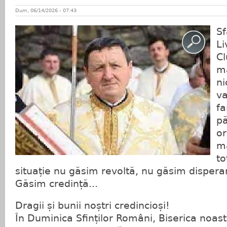
Dum, 06/14/2026 - 07:43
Sf
Li
Cl
ma
ni
v
fa
pă
or
ma
to
situație nu găsim revoltă, nu găsim dispera
Găsim credință...
Dragii și bunii noștri credincioși!
În Duminica Sfinților Români, Biserica noa