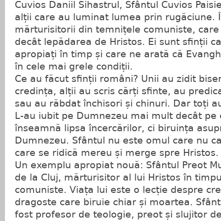
Cuvios Daniil Sihastrul, Sfântul Cuvios Paisi
alții care au luminat lumea prin rugăciune. Î
mărturisitorii din temnițele comuniste, care
decât lepădarea de Hristos. Ei sunt sfinții c
apropiați în timp și care ne arată că Evanghe
în cele mai grele condiții.
Ce au făcut sfinții români? Unii au zidit biser
credința, alții au scris cărți sfinte, au predic
sau au răbdat închisori și chinuri. Dar toți
L-au iubit pe Dumnezeu mai mult decât pe ei
înseamnă lipsa încercărilor, ci biruința asupr
Dumnezeu. Sfântul nu este omul care nu ca
care se ridică mereu și merge spre Hristos.
Un exemplu apropiat nouă: Sfântul Preot Mu
de la Cluj, mărturisitor al lui Hristos în timp
comuniste. Viața lui este o lecție despre cre
dragoste care biruie chiar și moartea. Sfânt
fost profesor de teologie, preot și slujitor de