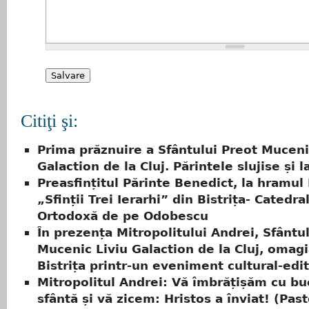
Citiţi şi:
Prima prăznuire a Sfântului Preot Muceni
Galaction de la Cluj. Părintele slujise și l
Preasfințitul Părinte Benedict, la hramul 
„Sfinții Trei Ierarhi” din Bistrița- Catedra
Ortodoxă de pe Odobescu
În prezența Mitropolitului Andrei, Sfântu
Mucenic Liviu Galaction de la Cluj, omagi
Bistrița printr-un eveniment cultural-edit
Mitropolitul Andrei: Vă îmbrățișăm cu bu
sfântă și vă zicem: Hristos a înviat! (Past