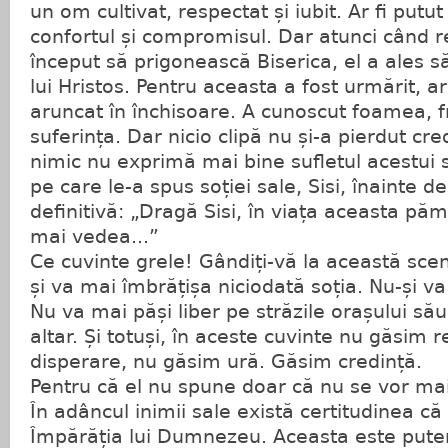
un om cultivat, respectat și iubit. Ar fi putut
confortul și compromisul. Dar atunci când 
început să prigonească Biserica, el a ales 
lui Hristos. Pentru aceasta a fost urmărit, a
aruncat în închisoare. A cunoscut foamea, fri
suferința. Dar nicio clipă nu și-a pierdut cre
nimic nu exprimă mai bine sufletul acestui 
pe care le-a spus soției sale, Sisi, înainte d
definitivă: „Dragă Sisi, în viața aceasta 
mai vedea...”
Ce cuvinte grele! Gândiți-vă la această scen
și va mai îmbrățișa niciodată soția. Nu-și v
Nu va mai păși liber pe străzile orașului său
altar. Și totuși, în aceste cuvinte nu găsim 
disperare, nu găsim ură. Găsim credință.
Pentru că el nu spune doar că nu se vor m
În adâncul inimii sale există certitudinea că
Împărăția lui Dumnezeu. Aceasta este puter