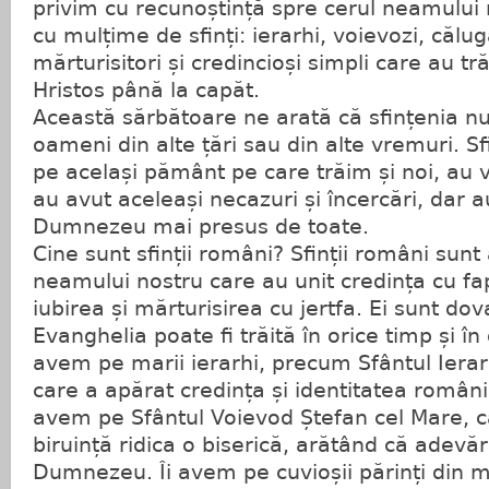
privim cu recunoștință spre cerul neamulu
cu mulțime de sfinți: ierarhi, voievozi, călug
mărturisitori și credincioși simpli care au tr
Hristos până la capăt.
Această sărbătoare ne arată că sfințenia n
oameni din alte țări sau din alte vremuri. Sfi
pe același pământ pe care trăim și noi, au v
au avut aceleași necazuri și încercări, dar 
Dumnezeu mai presus de toate.
Cine sunt sfinții români? Sfinții români sunt ac
neamului nostru care au unit credința cu fa
iubirea și mărturisirea cu jertfa. Ei sunt do
Evanghelia poate fi trăită în orice timp și în
avem pe marii ierarhi, precum Sfântul Iera
care a apărat credința și identitatea românil
avem pe Sfântul Voievod Ștefan cel Mare, c
biruință ridica o biserică, arătând că adevă
Dumnezeu. Îi avem pe cuvioșii părinți din mă