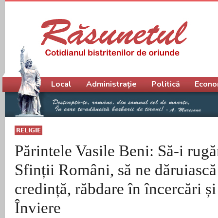
Meniu principal
Local
Administrație
Politică
Econo
RELIGIE
Părintele Vasile Beni: Să-i rugă
Sfinții Români, să ne dăruiască 
credință, răbdare în încercări ș
Înviere