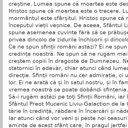
creștine. Lumea spune că moartea este desp
Hristos spune că moartea este o trecere. 
mormântul este sfârșitul. Hristos spune că
începutul vieții veșnice. De aceea, Sfântul L
spune asemenea cuvinte fără să se prăbușe
privea dincolo de zidurile închisorii și dinco
Ce ne spun sfinții români astăzi? Ei ne spu
credința noastră. Ne spun să ne rugăm mai
creștem copiii în dragoste de Dumnezeu. 
statornici în adevăr, chiar atunci când lume
direcție. Sfinții români nu cer admirație, c
lor. Ei ne arată că și în satul nostru, și în fam
vremea noastră se poate dobândi sfințenia
Să-i rugăm astăzi pe toți Sfinții Români, iar
Sfântul Preot Mucenic Liviu-Galaction de la 
tărie în credință, răbdare în încercări și năd
Iar atunci când vor veni și peste noi ceasur
aminte de acest sfânt care, în pragul jertfei