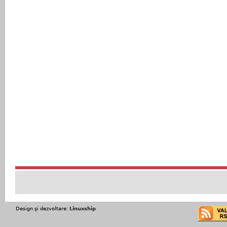
Design şi dezvoltare:
Linuxship