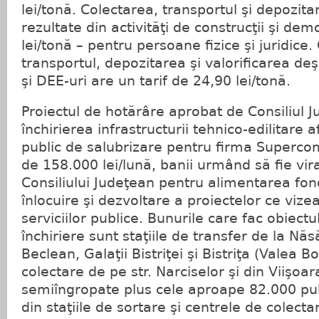
lei/tonă. Colectarea, transportul şi depozita
rezultate din activităţi de construcţii şi dem
lei/tonă – pentru persoane fizice şi juridice.
transportul, depozitarea şi valorificarea de
şi DEE-uri are un tarif de 24,90 lei/tonă.
Proiectul de hotărâre aprobat de Consiliul 
închirierea infrastructurii tehnico-edilitare a
public de salubrizare pentru firma Supercom
de 158.000 lei/lună, banii urmând să fie vira
Consiliului Judeţean pentru alimentarea fond
înlocuire şi dezvoltare a proiectelor ce vize
serviciilor publice. Bunurile care fac obiectu
închiriere sunt staţiile de transfer de la Nă
Beclean, Galaţii Bistriţei şi Bistriţa (Valea B
colectare de pe str. Narciselor şi din Viişoa
semiîngropate plus cele aproape 82.000 pube
din staţiile de sortare şi centrele de colecta