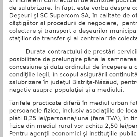
şi încheierii Contractului de achiziţie publică
de salubrizare. În fapt, este vorba despre c
Deşeuri şi SC Supercom SA, în calitate de o
câştigător al procedurii de negociere, pentr
colectare şi transport a deşeurilor munici
staţiilor de transfer şi al centrelor de colect
Durata contractului de prestări servicii va
posibilitate de prelungire până la semnarea
concesiune şi data ordinului de începere a c
condiţiile legii, în scopul asigurării continuită
salubrizare în judeţul Bistriţa-Năsăud, pent
negativ asupra populaţiei şi a mediului.
Tarifele practicate diferă în mediul urban faţ
persoanele fizice, inclusiv asociaţiile de loc
plăti 8,25 lei/persoană/lună (fără TVA), în 
fizice din mediul rural vor achita 2,50 lei/p
Pentru agenţii economici şi instituţiile publi