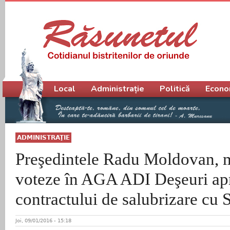
Meniu principal
Local
Administrație
Politică
Econo
ADMINISTRAŢIE
Preşedintele Radu Moldovan, 
voteze în AGA ADI Deşeuri ap
contractului de salubrizare cu
Joi, 09/01/2016 - 15:18