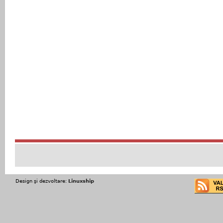
Design şi dezvoltare:
Linuxship