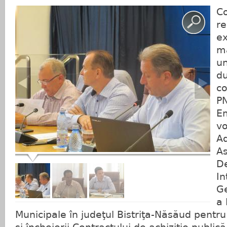
Co
re
ex
ma
un
d
co
PN
E
vo
Ad
As
De
In
Ge
a 
Municipale în judeţul Bistriţa-Năsăud pentru