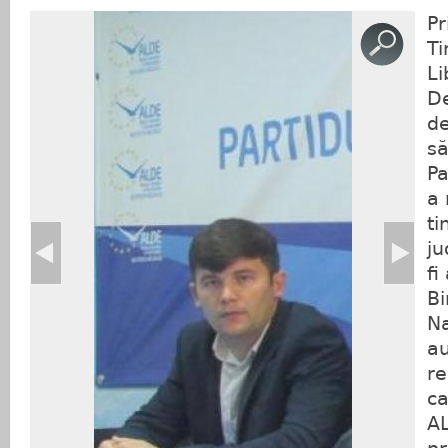
Pr
Ti
Li
De
de
să
Pa
a 
ti
ju
fi
Bi
Na
au
re
ca
A