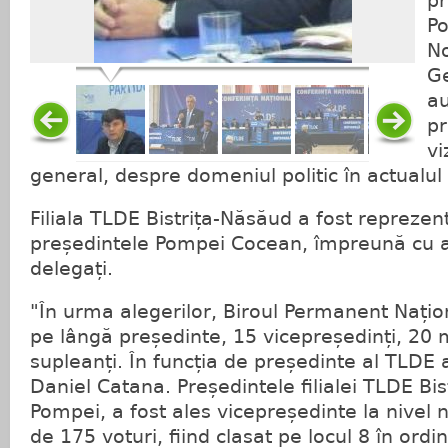
pr
Po
No
Ge
au
pr
vi
general, despre domeniul politic în actualul
Filiala TLDE Bistrița-Năsăud a fost reprezen
președintele Pompei Cocean, împreună cu a
delegați.
"În urma alegerilor, Biroul Permanent Națio
pe lângă președinte, 15 vicepreședinți, 20
supleanți. În funcția de președinte al TLDE 
Daniel Catana. Președintele filialei TLDE B
Pompei, a fost ales vicepreședinte la nivel
de 175 voturi, fiind clasat pe locul 8 în ord