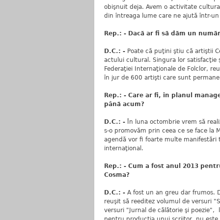
obişnuit deja. Avem o activitate cultura
din întreaga lume care ne ajută într-u
Rep.: - Dacă ar fi să dăm un număr, 
D.C.: -
Poate că puţini ştiu că artiştii 
actului cultural. Singura lor satisfacţie
Federaţiei Internaţionale de Folclor, 
în jur de 600 artişti care sunt permanen
Rep.: - Care ar fi, în planul manag
până acum?
D.C.: -
În luna octombrie vrem să reali
s-o promovăm prin ceea ce se face la 
agendă vor fi foarte multe manifestări tr
internaţional.
Rep.: - Cum a fost anul 2013 pentr
Cosma?
D.C.: -
A fost un an greu dar frumos. D
reuşit să reeditez volumul de versuri "
versuri "Jurnal de călătorie şi poezie",
pentru producţia unui scriitor, nu este