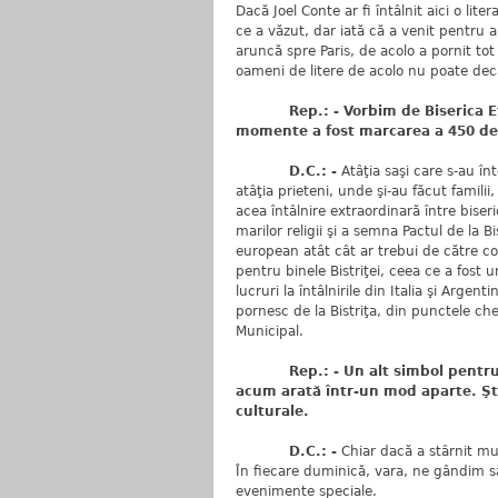
Dacă Joel Conte ar fi întâlnit aici o lite
ce a văzut, dar iată că a venit pentru a 
aruncă spre Paris, de acolo a pornit to
oameni de litere de acolo nu poate dec
Rep.: - Vorbim de Biserica Evan
momente a fost marcarea a 450 de 
D.C.: -
Atâţia saşi care s-au în
atâţia prieteni, unde şi-au făcut familii
acea întâlnire extraordinară între biseri
marilor religii şi a semna Pactul de la B
european atât cât ar trebui de către con
pentru binele Bistriţei, ceea ce a fost
lucruri la întâlnirile din Italia şi Argent
pornesc de la Bistriţa, din punctele ch
Municipal.
Rep.: - Un alt simbol pentru bist
acum arată într-un mod aparte. Şti
culturale.
D.C.: -
Chiar dacă a stârnit mul
În fiecare duminică, vara, ne gândim s
evenimente speciale.