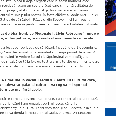
ne într-un sediu deja pregătit care în acest moment este
reuşit să facem un sediu plăcut care-şi merită calitatea de
ecut pragul, atât din ţară cât şi din străinătate, au rămas
entrul municipiului nostru, în fosta clădire a Gardienilor Publici.
rătat ca după război – Războiul din Kosovo – noi l-am pus la
care se pretează pentru ceea ce înseamnă activitatea culturală.
e bistriţeni, pe Pietonalul „Liviu Rebreanu”, unde o
re, în timpul verii, s-au realizat evenimente culturale.
i, a fost doar perioada de sărbători, începând cu 1 decembrie,
ţii” am desfăşurat zilnic manifestări, lângă pomul de iarnă. Vom
stre, având în vedere faptul că săptămânal vom desfăşura
de muzică cultă la folclor, teatru şi multe alte evenimente care
ă scenă. Ne bucurăm că scena a devenit un reper, fiind o
.
derulat în vechiul sediu al Centrului Cultural care,
un adevărat palat al culturii. Vă rog să-mi spuneţi
derulate mai întâi acolo.
tările care au devenit tradiţionale, cu concertul de Bobotează,
5 ianuarie, când l-am omagiat pe Eminescu, când i-am
rformanţe în cultură. La fel vom face şi anul acesta însă sub o
care se va derula la restaurantul Giulia. A urmat 24 ianuarie –