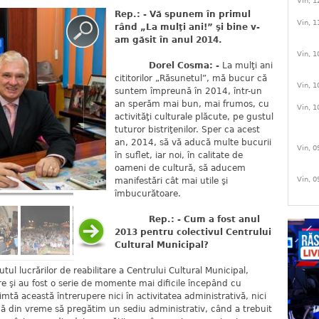
Vin, 1
Rep.: - Vă spunem în primul
Vin, 1
rând „La mulţi ani!” şi bine v-
am găsit în anul 2014.
Vin, 1
Dorel Cosma: -
La mulţi ani
cititorilor „Răsunetul”, mă bucur că
Vin, 1
suntem împreună în 2014, într-un
an sperăm mai bun, mai frumos, cu
Vin, 1
activităţi culturale plăcute, pe gustul
tuturor bistriţenilor. Sper ca acest
an, 2014, să vă aducă multe bucurii
Vin, 0
în suflet, iar noi, în calitate de
oameni de cultură, să aducem
Vin, 0
manifestări cât mai utile şi
îmbucurătoare.
Rep.: - Cum a fost anul
2013 pentru colectivul Centrului
Cultural Municipal?
ul lucrărilor de reabilitare a Centrului Cultural Municipal,
re şi au fost o serie de momente mai dificile începând cu
tă această întrerupere nici în activitatea administrativă, nici
încă din vreme să pregătim un sediu administrativ, când a trebuit