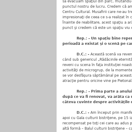
să evacuăm spaţiul din parc, mutându-
punctul nostru de lucru. Credem că am 
Centru Cultural. Musafirii care ne-au tr
impresionaţi de ceea ce s-a realizat în c
Înainte de reabilitare, acest spaţiu a a
punct şi credem că este un spaţiu viu 
Rep.: - Un spaţiu bine reperat d
perioadă a existat şi o scenă pe ca
D.C.: -
Această scenă va reven
când sub genericul „Rădăcinile eternită
reveni cu scena în faţa instituţiei noa
activităţi de microgrup, de la momente 
se vor desfăşura săptămânal pe aceast
atracţie pentru oricine vine pe Pietonal
Rep.: - Prima parte a anului s-a 
după ce va fi renovat, va arăta ca 
câteva cuvinte despre activităţile 
D.C.: -
Am început prin manifes
apoi cu Gala culturii bistriţene, pe 1
recompensat pe toţi cei care au adus pe
altă formă – Balul culturii bistriţene – 