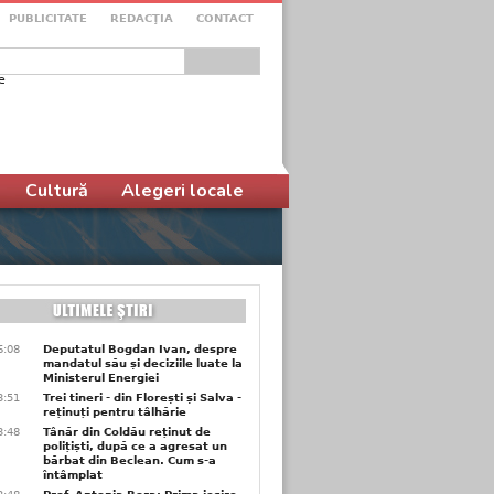
PUBLICITATE
REDACŢIA
CONTACT
e
ular de căutare
Cultură
Alegeri locale
6:08
Deputatul Bogdan Ivan, despre
mandatul său și deciziile luate la
Ministerul Energiei
3:51
Trei tineri - din Florești și Salva -
reținuți pentru tâlhărie
3:48
Tânăr din Coldău reținut de
polițiști, după ce a agresat un
bărbat din Beclean. Cum s-a
întâmplat