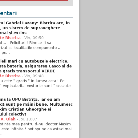
ntarii
ul Gabriel Lazany: Bistrița are, în
t, un sistem de supraveghere
onal și extins
de Bistrita
-
Vin, 09:50
... ! Felicitari ! Bine ar fi sa
izati si localitatile componente ...
 pe...
ieli mari cu autobuzele electrice.
stă bateria, asigurarea Casco și de
e gratis transportul VERDE
de Bistrita
-
Vin, 09:48
u este " gratis " in lumea asta ! Pe
" exploatarii... costurile sunt " scazute
ns la UPU Bistrița, iar eu am
 că sunt pe mâini bune. Mulţumesc
xim Cristian Gheorghe şi
ului colectiv!
 A. Olah
-
Joi, 13:07
stinta mea pentru d-nul doctor Maxim
n este infinita ! pot spune ca astazi mai
..