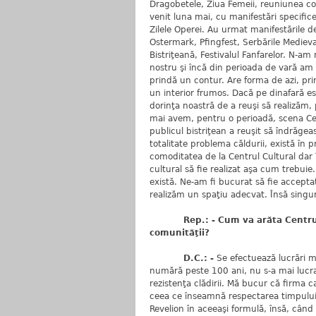
Dragobetele, Ziua Femeii, reuniunea cor
venit luna mai, cu manifestări specifice
Zilele Operei. Au urmat manifestările de
Ostermark, Pfingfest, Serbările Medieva
Bistriţeană, Festivalul Fanfarelor. N-am
nostru şi încă din perioada de vară am
prindă un contur. Are forma de azi, pr
un interior frumos. Dacă pe dinafară es
dorinţa noastră de a reuşi să realizăm, 
mai avem, pentru o perioadă, scena Cen
publicul bistriţean a reuşit să îndrăge
totalitate problema căldurii, există în
comoditatea de la Centrul Cultural dar 
cultural să fie realizat aşa cum trebuie.
există. Ne-am fi bucurat să fie accepta
realizăm un spaţiu adecvat. Însă singuru
Rep.: - Cum va arăta Centrul Cu
comunităţii?
D.C.: -
Se efectuează lucrări mu
numără peste 100 ani, nu s-a mai lucrat d
rezistenţa clădirii. Mă bucur că firma c
ceea ce înseamnă respectarea timpului.
Revelion în aceeaşi formulă, însă, când î