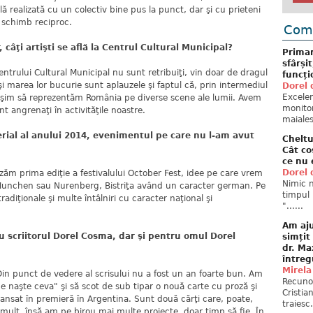
lă realizată cu un colectiv bine pus la punct, dar şi cu prieteni
n schimb reciproc.
Come
câţi artişti se află la Centrul Cultural Municipal?
Primar
sfârși
Centrului Cultural Municipal nu sunt retribuiţi, vin doar de dragul
funcți
 şi marea lor bucurie sunt aplauzele şi faptul că, prin intermediul
Dorel 
Excelent
reuşim să reprezentăm România pe diverse scene ale lumii. Avem
monitor
t angrenaţi în activităţile noastre.
maiales
erial al anului 2014, evenimentul pe care nu l-am avut
Cheltu
Cât co
ce nu 
Dorel 
zăm prima ediţie a festivalului October Fest, idee pe care vrem
Nimic n
Munchen sau Nurenberg, Bistriţa având un caracter german. Pe
timpul 
adiţionale şi multe întâlniri cu caracter naţional şi
"......
Am aju
u scriitorul Dorel Cosma, dar şi pentru omul Dorel
simțit
dr. Ma
întreg
Mirela
in punct de vedere al scrisului nu a fost un an foarte bun. Am
Recuno
Se naşte ceva" şi să scot de sub tipar o nouă carte cu proză şi
Cristia
 lansat în premieră în Argentina. Sunt două cărţi care, poate,
traiesc.
 mult, însă am pe birou mai multe proiecte, doar timp să fie. În