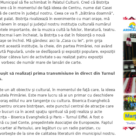
nicipal să fie schimbat în Palatul Culturii. Cred că Bistriţa
vedere că în momentul de faţă ideea de Centru, nume dat Casei
şă de centre în judeţul nostru. Ceea ce va fi „bătrâna doamnă”,
at palat. Bistriţa rivalizează în evenimente cu mari oraşe, mă
ânem în oraşul şi judeţul nostru instituţia culturală numărul
le importante, de la muzica cultă la folclor, literatură, teatru.
ocmai l-am încheiat, la Bistriţa s-a dat în folosinţă o nouă
raşe se închid. Mă gândesc aici la „Casa cu lei”, prin grija
t această instituţie, la cheie, din partea Primăriei, noi având
Artă Populară, unde se desfăşoară şi expoziţii populare, expoziţii
 doar câteva luni de activitate s-au realizat patru expoziţii
ai vorbesc de număr mare de lansări de carte.
t să realizaţi prima transmisiune în direct din Turnul
s.
e un alt obiectiv şi cultural, în momentul de faţă care, la ideea
tutela Primăriei. Este mare lucru să ai un primar cu deschidere
 oraş edilul nu are tangenţe cu cultura. Biserica Evanghelică
entru oricare bistriţean, este punctul central de atracţie care
bucuri ca în acest spaţiu spiritual să poţi realiza şi acte
riţa – Biserica Evanghelică şi Paris – Turnul Eiffel. A fost o
ă cu Joel Conte, preşedintele Asociaţiei de Europoezie. Faptul
artier al Parisului, are legături cu un radio parizian, cu
vorbeşte de la sine de calitatea literaturii din municipiul nostru.