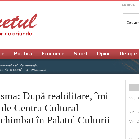
ARHIVA
Căutar
Form
ie
Politică
Economie
Sport
Opinii
Religie
osma: După reabilitare, îmi
Vin, 1
 de Centru Cultural
Vin, 1
chimbat în Palatul Culturii
Vin, 1