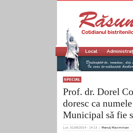
Meniu principal
Local
Administraț
SPECIAL
Prof. dr. Dorel C
doresc ca numele
Municipal să fie s
Lun, 01/06/2014 - 14:13
Menuţ Maximinian