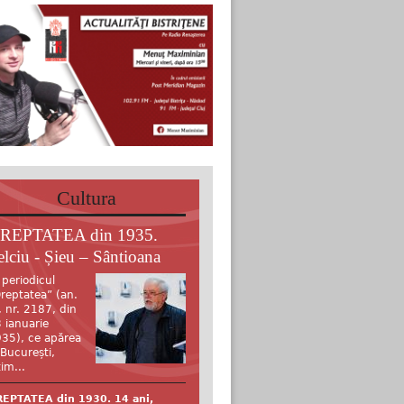
Cultura
REPTATEA din 1935.
elciu - Șieu – Sântioana
 periodicul
reptatea” (an.
, nr. 2187, din
 ianuarie
35), ce apărea
 București,
tim...
EPTATEA din 1930. 14 ani,