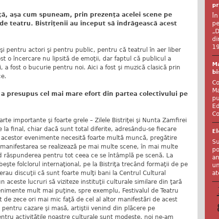
pr
viaţă, aşa cum spuneam, prin prezenţa acelei scene pe
În
pe
de teatru. Bistriţenii au început să îndrăgească acest
„D
di
19
şi pentru actori şi pentru public, pentru că teatrul în aer liber
t o încercare nu lipsită de emoţii, dar faptul că publicul a
Ma
i, a fost o bucurie pentru noi. Aici a fost şi muzică clasică prin
bi
ce.
Co
Ma
 a presupus cel mai mare efort din partea colectivului pe
pu
Ed
Co
e importante şi foarte grele – Zilele Bistriţei şi Nunta Zamfirei
e la final, chiar dacă sunt total diferite, adresându-se fiecare
El
 acestor evenimente necesită foarte multă muncă, pregătire
Su
ţa manifestarea se realizează pe mai multe scene, în mai multe
po
ând răspunderea pentru tot ceea ce se întâmplă pe scenă. La
an
şte folclorul internaţional, pe la Bistriţa trecând formaţii de pe
un
at
au discuţii că sunt foarte mulţi bani la Centrul Cultural
n aceste lucruri să viziteze instituţii culturale similare din ţară
nimente mult mai puţine, spre exemplu, Festivalul de Teatru
t de zece ori mai mic faţă de cel al altor manifestări de acest
pentru cazare şi masă, artiştii venind din plăcere pe
ntru activităţile noastre culturale sunt modeste, noi ne-am