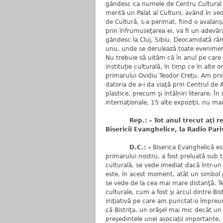
gândesc ca numele de Centru Cultural Mu
merită un Palat al Culturii, având în 
de Cultură, s-a perimat, fiind o avalan
prin înfrumuseţarea ei, va fi un adevăr
gândesc la Cluj, Sibiu. Deocamdată răm
unu, unde se derulează toate evenimente
Nu trebuie să uităm că în anul pe care t
instituţie culturală, în timp ce în alte o
primarului Ovidiu Teodor Creţu. Am primi
datoria de a-i da viaţă prin Centrul de 
plastice, precum şi întâlniri literare. În
internaţionale, 15 alte expoziţii, nu m
Rep.: - Tot anul trecut aţi reuşi
Bisericii Evanghelice, la Radio Pari
D.C.: -
Biserica Evanghelică est
primarului nostru, a fost preluată sub 
culturală, se vede imediat dacă într-un
este, în acest moment, atât un simbol p
se vede de la cea mai mare distanţă. Te 
culturale, cum a fost şi arcul dintre Bist
iniţiativă pe care am punctat-o împreun
că Bistriţa, un orăşel mai mic decât un c
preşedintele unei asociaţii importante, 