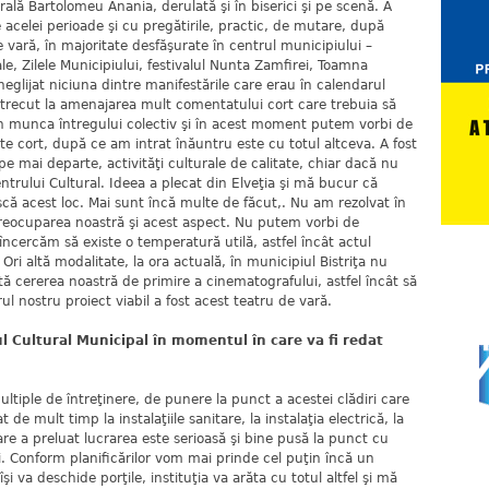
ală Bartolomeu Anania, derulată şi în biserici şi pe scenă. A
 acelei perioade şi cu pregătirile, practic, de mutare, după
 vară, în majoritate desfăşurate în centrul municipiului –
le, Zilele Municipiului, festivalul Nunta Zamfirei, Toamna
 neglijat niciuna dintre manifestările care erau în calendarul
 trecut la amenajarea mult comentatului cort care trebuia să
in munca întregului colectiv şi în acest moment putem vorbi de
te cort, după ce am intrat înăuntru este cu totul altceva. A fost
pe mai departe, activităţi culturale de calitate, chiar dacă nu
trului Cultural. Ideea a plecat din Elveţia şi mă bucur că
ască acest loc. Mai sunt încă multe de făcut,. Nu am rezolvat în
 preocuparea noastră şi acest aspect. Nu putem vorbi de
încercăm să existe o temperatură utilă, astfel încât actul
 Ori altă modalitate, la ora actuală, în municipiul Bistriţa nu
tă cererea noastră de primire a cinematografului, astfel încât să
l nostru proiect viabil a fost acest teatru de vară.
ltural Municipal în momentul în care va fi redat
ltiple de întreţinere, de punere la punct a acestei clădiri care
e mult timp la instalaţiile sanitare, la instalaţia electrică, la
are a preluat lucrarea este serioasă şi bine pusă la punct cu
 Conform planificărilor vom mai prinde cel puţin încă un
şi va deschide porţile, instituţia va arăta cu totul altfel şi mă