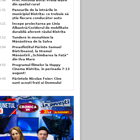
2:48
Prof. Antonia Bora: Prima ieșire
din spațiul rural
1:31
Panourile de la intrările în
municipiul Bistrița: ce trebuie să
știe fiecare conducător auto
0:21
Începe proiectarea pe Linia
Albastră/Coridorul de mobilitate
durabilă aferent râului Bistrița
0:12
Tundere în monahism la
Mănăstirea de la Salva
0:04
Preasfințitul Părinte Samuel
Bistrițeanul, la Hramul
Mănăstirii „Schimbarea la Față”
din Ilva Mare
9:52
Programul filmelor la Happy
Cinema Bistrița, în perioada 7-13
august!
9:45
Părintele Nicolae Feier: Cine
sunt acești frați ai Domnului