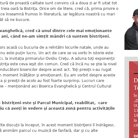
ratură de proastă calitate sunt convins că a doua zi ar fi uitat tot
treia oară la Bistriţa. Orice om de litere, cred că, prima privire o
t ce înseamnă frumos în literatură, iar legătura noastră cu mari
ât să ne bucure.
ghelică, cred că unul dintre cele mai emoţionante
ani, când ne-am simţit mândri că suntem bistriţeni.
tors acasă cu bucuria de a reîntâlni locurile natale, unde au
, nu este puţin lucru. Un act de care se va vorbi în istorie este
ci, la invitaţia primarului Ovidiu Creţu. A aduna toţi exponenţii
istriţa este ceva ieşit din comun. Cred că încă nu se ştie la nivel
ducătorii bisericilor despre acest act. Toţi preoţii s-au rugat
 un moment înălţător şi emoţionant. Eu am vorbit despre aceste
D
ina şi preoţii de acolo au fost foarte surprinşi. Lucruri care
eie – menţionând aici Biserica Evanghelică şi Centrul Cultural
T
În
„D
riţeni este şi Parcul Municipal, reabilitat, care
IX
u că aveţi în vedere şi această zonă pentru activităţile
13
19
la
te discuţii la început, în acest moment bistriţenii îl îndrăgesc.
ci
ă animăm parcul cu muzică de fanfară, dar şi cu alte
DR