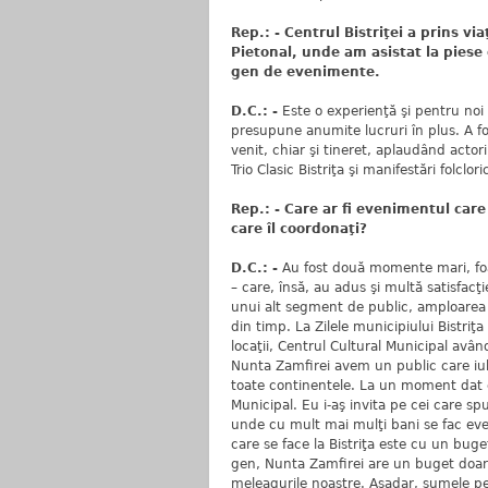
Rep.: - Centrul Bistriţei a prins 
Pietonal, unde am asistat la piese 
gen de evenimente.
D.C.: -
Este o experienţă şi pentru noi 
presupune anumite lucruri în plus. A fos
venit, chiar şi tineret, aplaudând actori
Trio Clasic Bistriţa şi manifestări folclori
Rep.: - Care ar fi evenimentul care
care îl coordonaţi?
D.C.: -
Au fost două momente mari, foart
– care, însă, au adus şi multă satisfacţi
unui alt segment de public, amploarea
din timp. La Zilele municipiului Bistri
locaţii, Centrul Cultural Municipal av
Nunta Zamfirei avem un public care iube
toate continentele. La un moment dat er
Municipal. Eu i-aş invita pe cei care spu
unde cu mult mai mulţi bani se fac eve
care se face la Bistriţa este cu un buge
gen, Nunta Zamfirei are un buget doar 
meleagurile noastre. Aşadar, sumele pe