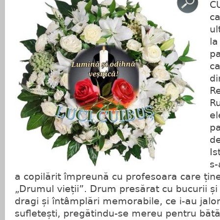
CU
ca
ul
la
pa
ca
di
Re
Ru
el
pa
de
Is
s-
a copilărit împreună cu profesoara care ține 
„Drumul vieții”. Drum presărat cu bucurii și 
dragi și întâmplări memorabile, ce i-au jalo
sufletești, pregătindu-se mereu pentru bătăl