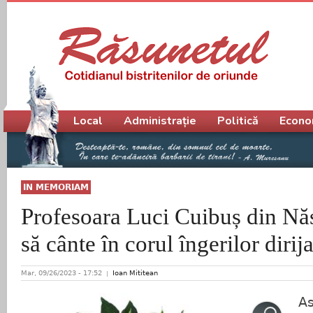
Meniu principal
Local
Administrație
Politică
Econo
IN MEMORIAM
Profesoara Luci Cuibuș din Nă
să cânte în corul îngerilor dirija
Mar, 09/26/2023 - 17:52
Ioan Mititean
As