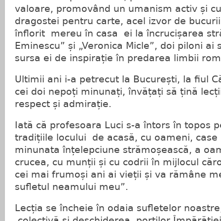
valoare, promovând un umanism activ și cult
dragostei pentru carte, acel izvor de bucuri
înflorit mereu în casa ei la încrucișarea str
Eminescu” și „Veronica Micle”, doi piloni ai 
sursa ei de inspirație în predarea limbii ro
Ultimii ani i-a petrecut la București, la fiul 
cei doi nepoți minunați, învățați să țină lecț
respect și admirație.
Iată că profesoara Luci s-a întors în topos 
tradițiile locului de acasă, cu oameni, case
minunata înțelepciune strămoșească, a oamen
crucea, cu munții și cu codrii în mijlocul căr
cei mai frumoși ani ai vieții și va rămâne m
sufletul neamului meu”.
Lecția se încheie în odaia sufletelor noastre
colectivă și deschiderea porților Împărăției