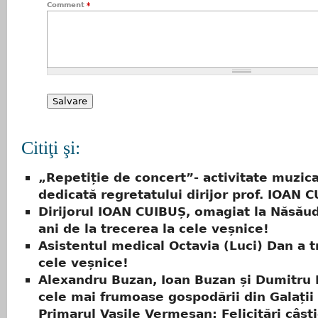
Comment
*
Citiţi şi:
„Repetiție de concert”- activitate muzica
dedicată regretatului dirijor prof. IOAN 
Dirijorul IOAN CUIBUȘ, omagiat la Năsăud
ani de la trecerea la cele veșnice!
Asistentul medical Octavia (Luci) Dan a t
cele veșnice!
Alexandru Buzan, Ioan Buzan și Dumitru 
cele mai frumoase gospodării din Galații B
Primarul Vasile Vermeșan: Felicitări câști