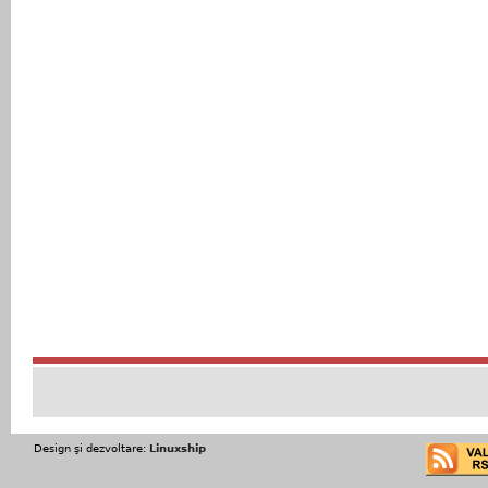
Design şi dezvoltare:
Linuxship