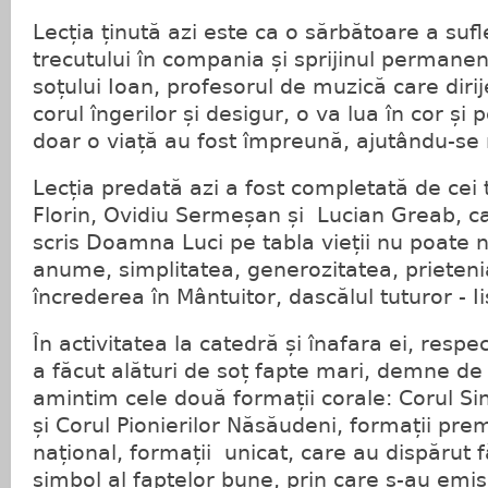
Lecția ținută azi este ca o sărbătoare a suf
trecutului în compania și sprijinul permanen
soțului Ioan, profesorul de muzică care diri
corul îngerilor și desigur, o va lua în cor și 
doar o viață au fost împreună, ajutându-se 
Lecția predată azi a fost completată de cei 
Florin, Ovidiu Sermeșan și Lucian Greab, ca
scris Doamna Luci pe tabla vieții nu poate n
anume, simplitatea, generozitatea, prieteni
încrederea în Mântuitor, dascălul tuturor - Ii
În activitatea la catedră și înafara ei, respe
a făcut alături de soț fapte mari, demne de 
amintim cele două formații corale: Corul Si
și Corul Pionierilor Năsăudeni, formații pre
național, formații unicat, care au dispărut fă
simbol al faptelor bune, prin care s-au emis