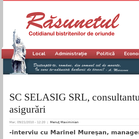
Meniu principal
Local
Administrație
Politică
Econo
SC SELASIG SRL, consultantul
asigurări
Mar, 09/21/2010 - 12:20
Menuţ Maximinian
-interviu cu Marinel Mureşan, manag