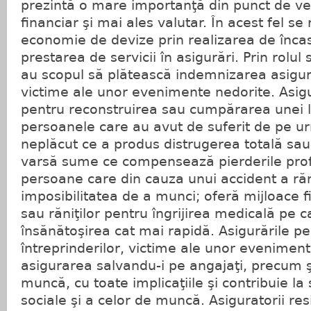
prezintă o mare importanţă din punct de v
financiar şi mai ales valutar. În acest fel se 
economie de devize prin realizarea de încas
prestarea de servicii în asigurări. Prin rolul 
au scopul să plătească indemnizarea asigura
victime ale unor evenimente nedorite. Asigu
pentru reconstruirea sau cumpărarea unei l
persoanele care au avut de suferit de pe 
neplăcut ce a produs distrugerea totală sau 
varsă sume ce compensează pierderile prof
persoane care din cauza unui accident a r
imposibilitatea de a munci; oferă mijloace f
sau răniţilor pentru îngrijirea medicală pe 
însănătoşirea cat mai rapidă. Asigurările p
întreprinderilor, victime ale unor eveniment
asigurarea salvandu-i pe angajaţi, precum şi
muncă, cu toate implicaţiile şi contribuie la s
sociale şi a celor de muncă. Asiguratorii res