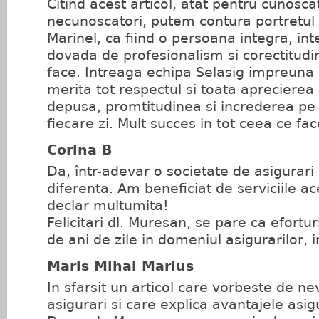
Citind acest articol, atat pentru cunoscat
necunoscatori, putem contura portretu
Marinel, ca fiind o persoana integra, int
dovada de profesionalism si corectitudin
face. Intreaga echipa Selasig impreun
merita tot respectul si toata apreciere
depusa, promtitudinea si increderea pe 
fiecare zi. Mult succes in tot ceea ce face
Corina B
Da, într-adevar o societate de asigurari 
diferenta. Am beneficiat de serviciile ac
declar multumita!
Felicitari dl. Muresan, se pare ca efortur
de ani de zile in domeniul asigurarilor,
Maris Mihai Marius
In sfarsit un articol care vorbeste de n
asigurari si care explica avantajele asig