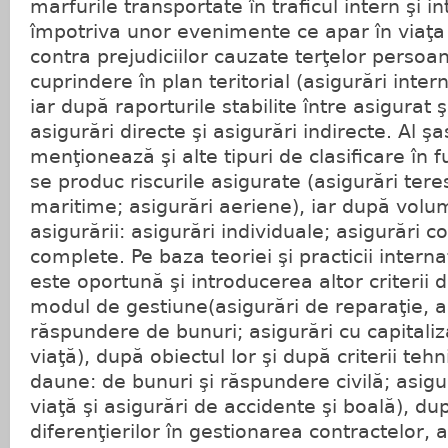
mărfurile transportate în traficul intern şi i
împotriva unor evenimente ce apar în viaţa
contra prejudiciilor cauzate terţelor persoa
cuprindere în plan teritorial (asigurări inter
iar după raporturile stabilite între asigurat ş
asigurări directe şi asigurări indirecte. Al şa
menţionează şi alte tipuri de clasificare în 
se produc riscurile asigurate (asigurări tere
maritime; asigurări aeriene), iar după volum
asigurării: asigurări individuale; asigurări co
complete. Pe baza teoriei şi practicii interna
este oportună şi introducerea altor criterii d
modul de gestiune(asigurări de reparaţie, as
răspundere de bunuri; asigurări cu capitaliz
viaţă), după obiectul lor şi după criterii teh
daune: de bunuri şi răspundere civilă; asig
viaţă şi asigurări de accidente şi boală), dup
diferenţierilor în gestionarea contractelor, 