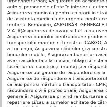
urban/interurban; Asigurarea de accidente 
auto şi persoanele aflate în interiorul autov
Asigurarea medicala pentru calatorii în stra
de asistenta medicala de urgenta pentru cet
teritoriul României), ASIGURĂRI GENERALE
VIAŢĂ(Asigurarea de avarii si furt a autoveh
Asigurarea bunurilor pentru daune produse 
transportului maritim si terestru - CARGO;
a Locuinţei; Asigurarea clădirilor şi a constr
bunurilor mobile; Asigurarea bunurilor casa
avarii accidentale la maşini, utilaje si instal
lucrărilor de construcţii montaj şi a răspunde
Asigurarea obligatorie de răspundere civila
Asigurarea de răspundere a transportatorulu
caraus pentru mărfurile transportate - CMR
răspundere civilă profesională; Asigurarea 
generală; Asigurarea privind rambursarea ch
repatriere şi/sau a sumelor achitate de către