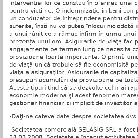
intervenţiei lor ce constau în oferirea unei
pentru victime. O indemnizaţie în bani co
un conducător de întreprindere pentru distr
suferite, însă nu va putea înlocui niciodată 
a unui rănit ce a rămas infirm în urma unui a
prezenţa unui om. Asigurările de viaţă fac pe
angajamente pe termen lung ce necesită co
provizioane foarte importante. O primă uni
de viaţă unică trebuie să fie economisită p
viaţă a asiguraţilor. Asigurările de capitaliz
presupun acumulări de provizioane pe toată
Aceste tipuri tind să se dezvolte cel mai rapi
economie modernă şi acest fenomen măreşt
gestionar financiar şi implicit de investitor a
-Daţi-ne câteva date despre societatea dvs.
-Societatea comercială SELASIG SRL a fost î
28.03.2008. Societate a început activitatea 