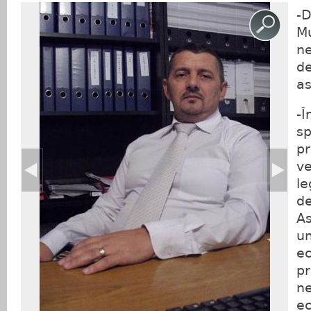
-
M
ne
de
as
-Î
sp
pr
ve
le
de
As
un
ec
pr
ne
ec