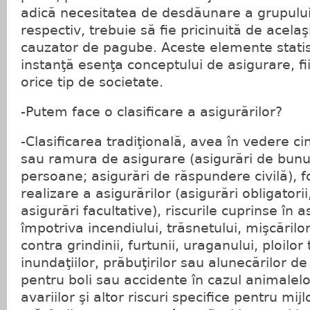
adică necesitatea de desdăunare a grupulu
respectiv, trebuie să fie pricinuită de acela
cauzator de pagube. Aceste elemente statis
instanţă esenţa conceptului de asigurare, fi
orice tip de societate.
-Putem face o clasificare a asigurărilor?
-Clasificarea tradiţională, avea în vedere cin
sau ramura de asigurare (asigurări de bunur
persoane; asigurări de răspundere civilă), f
realizare a asigurărilor (asigurări obligatorii,
asigurări facultative), riscurile cuprinse în 
împotriva incendiului, trăsnetului, mişcărilo
contra grindinii, furtunii, uraganului, ploilor 
inundaţiilor, prăbuţirilor sau alunecărilor de
pentru boli sau accidente în cazul animalelo
avariilor şi altor riscuri specifice pentru mij