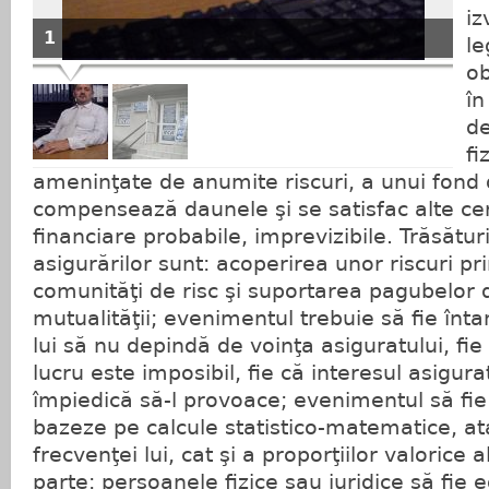
iz
1
le
ob
în
de
fi
ameninţate de anumite riscuri, a unui fond 
compensează daunele şi se satisfac alte ce
financiare probabile, imprevizibile. Trăsături
asigurărilor sunt: acoperirea unor riscuri pr
comunităţi de risc şi suportarea pagubelor d
mutualităţii; evenimentul trebuie să fie înta
lui să nu depindă de voinţa asiguratului, fie
lucru este imposibil, fie că interesul asigura
împiedică să-l provoace; evenimentul să fie 
bazeze pe calcule statistico-matematice, ata
frecvenţei lui, cat şi a proporţiilor valorice a
parte; persoanele fizice sau juridice să fie