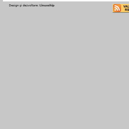
Design şi dezvoltare:
Linuxship