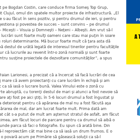
tat pe Bogdan Costin, care conduce firma Someş Top Grup,
t Clujul, omul din spatele multor proiecte de infrastructură. „El
e s-au făcut în sens pozitiv, şi pentru drumul de ieri, şi pentru
gestiona şi povestea de succes – sunt convins – pe drumul
 Miceşti – Visuia şi Domneşti – Neţeni – Albeşti. Am vrut să-l
 lucrări sunt foarte mulţi oameni care stau mai puţin în soare
u roluri determinante. Mă bucur foarte mult că ţara asta dă
rbă destul de urâtă legată de interesul tinerilor pentru facultăţile
r că lucrurile au revenit într-o zonă normală şi sunt foarte
entru susţine proiectele de dezvoltare comunităţilor”, a spus
aian Larionesi, a precizat că a încercat să facă lucrări de cea
j mare că avem proiectanţi cu care lucrăm în echipă şi am
 ca să iasă o lucrare bună. Valea Vinului este o zonă cu
arte abruptă, cu torenţi destul de mari şi atunci a fost nevoie să
 aţi fost pe aici ştiţi, în 5-6 locuri drumul a fost îngustat şi
a deteriorat pentru că apărarea de mal nu a fost făcută aşa
ărarea de mal, dar am lucrat foarte mult. Prima dată am
at cât s-a putut de mult am aşternut stratul de asfalt, am făcut
gimea, am făcut locuri de parcare pentru ca drumul să aibă o
 ai unde parca să faci o fotografie. Eu spun că arată bine. Din
ă-l reproiectăm cât mai bine ca să iasă un drum frumos. E o
o povară acum pe Primărie să găsească soluţii ca să-l