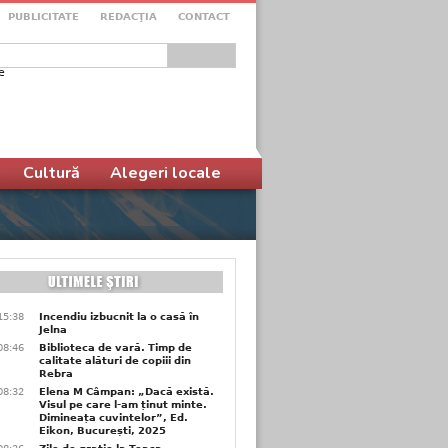
PUBLICITATE
REDACŢIA
CONTACT
e
ular de căutare
Cultură
Alegeri locale
15:38
Incendiu izbucnit la o casă în
Jelna
08:46
Biblioteca de vară. Timp de
calitate alături de copiii din
Rebra
08:32
Elena M Câmpan: „Dacă există.
Visul pe care l-am ținut minte.
Dimineața cuvintelor”, Ed.
Eikon, București, 2025