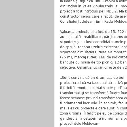
la Rodna şi sigur că Tinu Grapini a avu
din Rodna în Valea Vinului trebuiau mod
proiect a fost introdus pe PNDL 2. Mă b
constructor serios care a făcut, de ase
Consiliului Judeţean, Emil Radu Moldov
Valoarea proiectului a fost de 15, 222 m
au constat în reabilitarea părții carosa
și podețe și au fost consolidate unele p
de sprijin, reparații ziduri existente, c
siguranța circulației rutiere s-a monta
(75 m), marcaj rutier, 168 de indicato
băncuțe cu masă de tip picnic, 12 băn
selectivă. Garanţia lucrărilor este de 72
„Sunt convins că un drum aşa de bun v
proiect cred că va face mai atractivă pr
Îl felicit în modul cel mai sincer pe Ti
transformat şi se transformă foarte-foa
foarte serioase privind transformarea 
fundamental lucrurile. În schimb, facili
mai ales cu proiectele care sunt în conti
zonă urbană. Îl felicit pe el, pe colegii
gândesc şi la cetăţeni şi nu numai la p
preşedintele Moldovan.