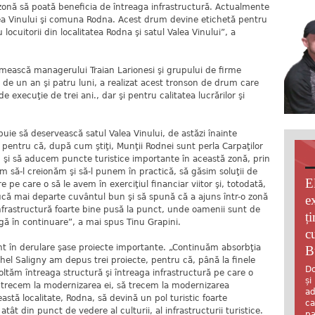
n zonă să poată beneficia de întreaga infrastructură. Actualmente
lea Vinului şi comuna Rodna. Acest drum devine etichetă pentru
u locuitorii din localitatea Rodna şi satul Valea Vinului”, a
mească managerului Traian Larionesi şi grupului de firme
, de un an şi patru luni, a realizat acest tronson de drum care
execuţie de trei ani., dar şi pentru calitatea lucrărilor şi
ie să deservească satul Valea Vinului, de astăzi înainte
, pentru că, după cum ştiţi, Munţii Rodnei sunt perla Carpaţilor
m şi să aducem puncte turistice importante în această zonă, prin
 să-l creionăm şi să-l punem în practică, să găsim soluţii de
E
 pe care o să le avem în exerciţiul financiar viitor şi, totodată,
că mai departe cuvântul bun şi să spună că a ajuns într-o zonă
e
nfrastructură foarte bine pusă la punct, unde oamenii sunt de
ț
rgă în continuare”, a mai spus Tinu Grapini.
c
i sunt în derulare şase proiecte importante. „Continuăm absorbţia
B
el Saligny am depus trei proiecte, pentru că, până la finele
Do
ltăm întreaga structură şi întreaga infrastructură pe care o
și
să trecem la modernizarea ei, să trecem la modernizarea
ad
eastă localitate, Rodna, să devină un pol turistic foarte
ca
atât din punct de vedere al culturii, al infrastructurii turistice.
pa