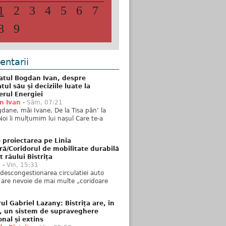
1
2
3
4
5
6
7
8
9
ntarii
atul Bogdan Ivan, despre
ul său și deciziile luate la
erul Energiei
n Ivan
-
Sâm, 07:21
dane, măi Ivane, De la Tisa pân’ la
Noi îi mulțumim lui nașul Care te-a
 proiectarea pe Linia
ră/Coridorul de mobilitate durabilă
t râului Bistrița
u
-
Vin, 15:31
descongestionarea circulatiei auto
a are nevoie de mai multe „coridoare
ul Gabriel Lazany: Bistrița are, în
t, un sistem de supraveghere
onal și extins