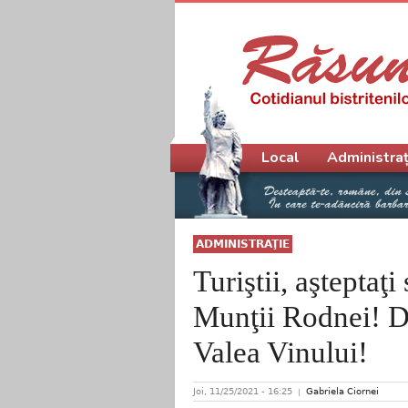
Meniu principal
Local
Administraț
ADMINISTRAŢIE
Turiştii, aşteptaţ
Munţii Rodnei! D
Valea Vinului!
Joi, 11/25/2021 - 16:25
Gabriela Ciornei