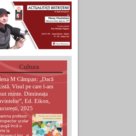
Cultura
lena M Câmpan: „Dacă
xistă. Visul pe care l-am
inut minte. Dimineața
uvintelor”, Ed. Eikon,
ucurești, 2025
amna profesor
 inspector școlar
augă încă o
rte la
lmaresul liric al