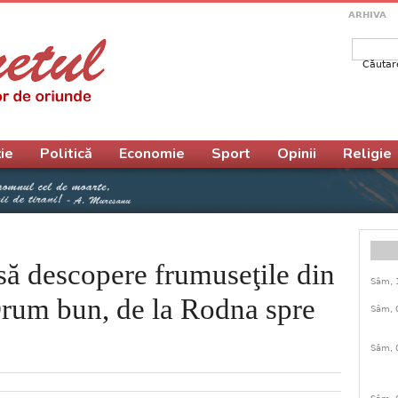
ARHIVA
Căutar
Form
ie
Politică
Economie
Sport
Opinii
Religie
i să descopere frumuseţile din
Sâm, 
rum bun, de la Rodna spre
Sâm, 
Sâm, 