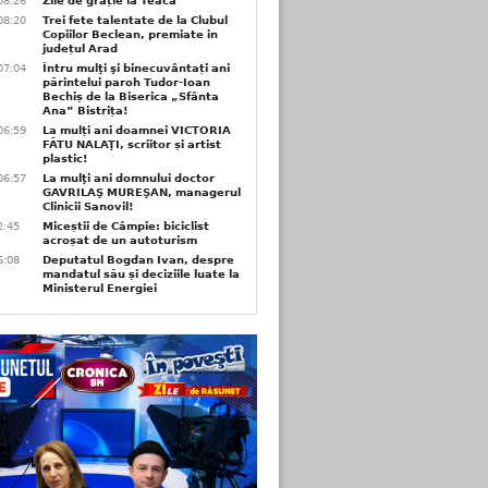
08:26
Zile de grație la Teaca
08:20
Trei fete talentate de la Clubul
Copiilor Beclean, premiate in
județul Arad
07:04
Întru mulţi şi binecuvântați ani
părintelui paroh Tudor-Ioan
Bechiș de la Biserica „Sfânta
Ana” Bistrița!
06:59
La mulți ani doamnei VICTORIA
FĂTU NALAŢI, scriitor și artist
plastic!
06:57
La mulţi ani domnului doctor
GAVRILAŞ MUREŞAN, managerul
Clinicii Sanovil!
2:45
Miceștii de Câmpie: biciclist
acroșat de un autoturism
6:08
Deputatul Bogdan Ivan, despre
mandatul său și deciziile luate la
Ministerul Energiei