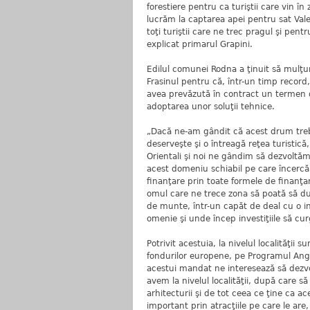
forestiere pentru ca turiştii care vin î
lucrăm la captarea apei pentru sat Va
toţi turiştii care ne trec pragul şi pentr
explicat primarul Grapini.
Edilul comunei Rodna a ţinuit să mulţu
Frasinul pentru că, într-un timp record
avea prevăzută în contract un termen de 
adoptarea unor soluţii tehnice.
„Dacă ne-am gândit că acest drum trebu
deserveşte şi o întreagă reţea turistică
Orientali şi noi ne gândim să dezvoltă
acest domeniu schiabil pe care încercăm
finanţare prin toate formele de finanţare
omul care ne trece zona să poată să du
de munte, într-un capăt de deal cu o i
omenie şi unde încep investiţiile să cu
Potrivit acestuia, la nivelul localităţi
fondurilor europene, pe Programul Angh
acestui mandat ne interesează să dezvo
avem la nivelul localităţii, după care 
arhitecturii şi de tot ceea ce ţine ca ac
important prin atracţiile pe care le are, 