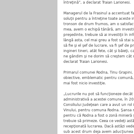
întreţină”, a declarat Traian Larionesi.
Managerul de la Frasinul a accentuat fap
soluţii pentru a întreţine toate aceste 
tronson de drum frumos, am o satisfacţ
mea, avem o echipă tânără, am invest
preşedinte, trebuie să ai investiţii în i
lângă asta, cel mai greu a fost să stai 
să fie şi el şef de lucrare, va fi şef d
ingineri tineri, atât fete, cât şi băieţi
ne gândim şi ne dorim să creştem cât ma
declarat Traian Larionesi.
Primarul comunei Rodna, Tinu Grapini,
obiective, emblematic pentru comună, 
mai fost nicio investiţie.
„Lucrurile nu pot să funcţioneze decât
administrativă a acestei comune, în 201
Consiliului Judeţean care a avut un rol
Vinului, pentru comuna Rodna. Şansa no
pentru că Rodna a fost o zonă minieră şi
trebuie să primeze. Ceea ce vedeţi astă
recepţionată lucrarea. Dacă astăzi vede
sub acest drum deja avem aducţiunea de