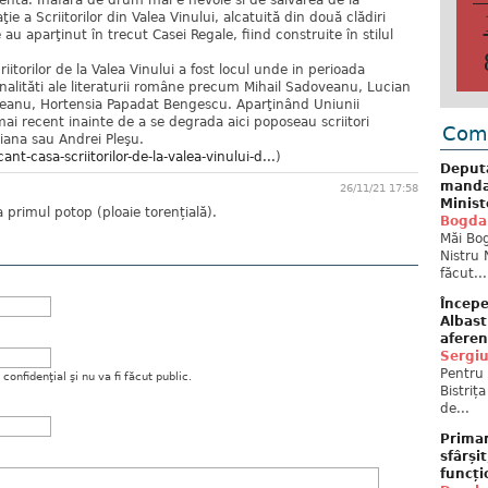
ientă. Inafară de drum mai e nevoie si de salvarea de la
ie a Scriitorilor din Valea Vinului, alcatuită din două clădiri
 au aparţinut în trecut Casei Regale, fiind construite în stilul
iitorilor de la Valea Vinului a fost locul unde in perioada
nalităti ale literaturii române precum Mihail Sadoveanu, Lucian
reanu, Hortensia Papadat Bengescu. Aparţinând Uniunii
 mai recent inainte de a se degrada aici poposeau scriitori
Come
ana sau Andrei Pleşu.
ant-casa-scriitorilor-de-la-valea-vinului-d...
)
Deput
mandat
26/11/21 17:58
Minist
 primul potop (ploaie torențială).
Bogda
Măi Bog
Nistru 
făcut...
Începe
Albast
aferen
Sergi
Pentru 
onfidenţial şi nu va fi făcut public.
Bistriț
de...
Primar
sfârși
funcți