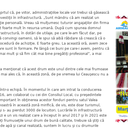
rtul că, pe viitor, administraţiiloe locale vor trebui să găsească
investiţii în infrastructură. „Sunt mândru că am realizat un
ie personală. Vreau să mulţumesc tuturor angajaţilor din firma
it foarte mult în resursa umană. După cum spunea domnul
nfrastructură, în dotări de utilaje, pe care le-am făcut dar, pe
să convingi oamenii, să le spui să aibă răbdare să crească că o
e procedură de achiziţie. E foarte greu. La această oră, avem zece
, care sunt în formare. Pe lângă cei buni pe care-i avem, pentru că
i mult şi să fim cât mai bine pregătiţi profesional”, a mai
 a menţionat că acest drum este unul dintre cele mai frumoase
mai ales că, în această zonă, de pe vremea lui Ceauşescu nu a
 într-o echipă. În momentul în care am intrat la conducerea
6, am colaborat cu cei din Consiliul Local, cu preşedintele
 important în obţinerea acestor fonduri pentru satul Valea
astră în această zonă mirifică, de vis, este doar turismul,
 s- au pierdut 3000 de locuitori. Lucrările în infrastructură
zi e un vis realizat care a început în anul 2017 şi în 2021 este
ţi frumuseţile unui drum de bună calitate, trebuie să ştiţi că
 apă şi canal realizată, suntem în lucru şi cu drumurile