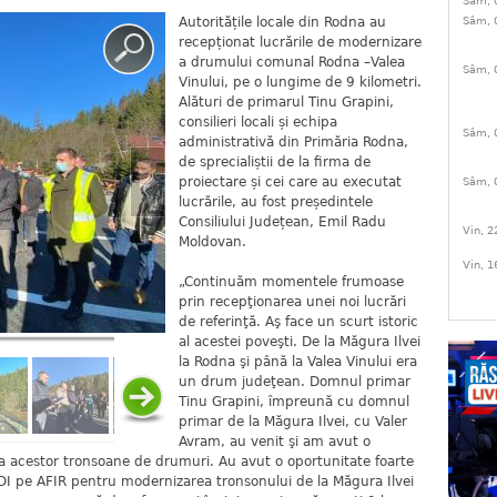
Sâm, 
Autoritățile locale din Rodna au
Sâm, 
recepționat lucrările de modernizare
a drumului comunal Rodna –Valea
Sâm, 
Vinului, pe o lungime de 9 kilometri.
Alături de primarul Tinu Grapini,
consilieri locali și echipa
Sâm, 
administrativă din Primăria Rodna,
de sprecialiștii de la firma de
proiectare și cei care au executat
Sâm, 
lucrările, au fost președintele
Consiliului Județean, Emil Radu
Vin, 2
Moldovan.
Vin, 1
„Continuăm momentele frumoase
prin recepţionarea unei noi lucrări
de referinţă. Aş face un scurt istoric
al acestei poveşti. De la Măgura Ilvei
la Rodna şi până la Valea Vinului era
un drum judeţean. Domnul primar
Tinu Grapini, împreună cu domnul
primar de la Măgura Ilvei, cu Valer
Avram, au venit şi am avut o
ea acestor tronsoane de drumuri. Au avut o oportunitate foarte
DI pe AFIR pentru modernizarea tronsonului de la Măgura Ilvei