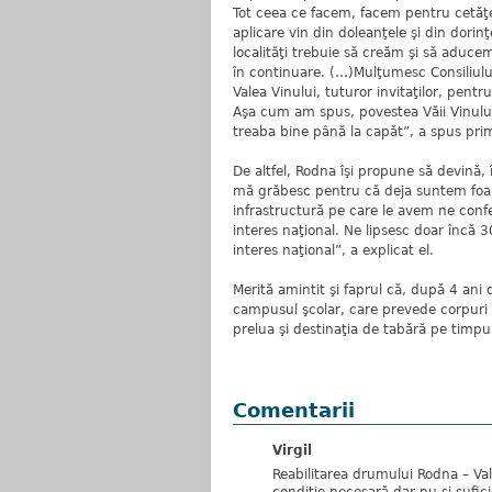
Tot ceea ce facem, facem pentru cetăţen
aplicare vin din doleanţele şi din dorinţe
localităţi trebuie să creăm şi să aducem
în continuare. (…)Mulţumesc Consiliului 
Valea Vinului, tuturor invitaţilor, pen
Aşa cum am spus, povestea Văii Vinului
treaba bine până la capăt”, a spus pri
De altfel, Rodna îşi propune să devină, 
mă grăbesc pentru că deja suntem foarte
infrastructură pe care le avem ne conf
interes naţional. Ne lipsesc doar încă 
interes naţional”, a explicat el.
Merită amintit şi faprul că, după 4 ani
campusul şcolar, care prevede corpuri de
prelua şi destinaţia de tabără pe timpul
Comentarii
Virgil
Reabilitarea drumului Rodna – Val