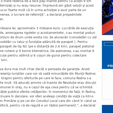
t o mare rezervă de a face paşi înainte pentru că aceşti 9 km
ernizaţi şi nu erau resurse. Împreună am găsit soluţii şi acest
ucur foarte mult că în urma achiziţiei a avut parte de un
menea, o lucrare de referinţă”, a declarat preşedintele
an.
ilioane lei, aproximativ 3 milioane euro. Lucrările de execuţia
bile, amenajarea rigolelor și acostamentelor, s-au montat poduri
orțiuni de drum unde exista risc de alunecări (consolidări cu zid
onsolidări cu taluz și fundație adâncită de parapet ). Pentru
t parapet de tip N2 (pe o distanță de 2.6 km), parapet pietonal
are rutiere și 9 borne kilometrice. De asemenea, s-au montat 6
cuțe pentru odihnă și 6 coșuri de gunoi pentru colectare
 luni.
a dura mai mult chiar decât e perioada de garanţie. Acest
ezenţa turiştilor care vor să vadă minunăţiile din Munţii Rodnei.
nu Grapini pentru eforturile pe care le face, comuna Rodna s-a
rte mult. Vă aduceţi aminte că înainte de Revoluţie erau discuţii
comunei în oraş, nu e cazul de aşa ceva pentru că se schimbă
tăţile publice oferite cetăţenilor, în momentul de faţă, în Rodna,
nuare în derulare, vor oferi aceleaşi condiţii de viaţă ca într-o
 din Primărie şi pe cei din Consiliul Local care din când în când se
olitică, pentru că de regulă e un război permanent.”, a declarat