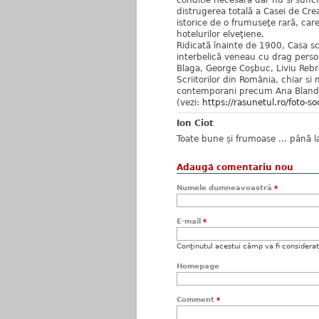
conditie necesară dar nu si sufic
distrugerea totală a Casei de Creaţ
istorice de o frumuseţe rară, care
hotelurilor elveţiene.
Ridicată înainte de 1900, Casa scr
interbelică veneau cu drag perso
Blaga, George Coşbuc, Liviu Reb
Scriitorilor din România, chiar si
contemporani precum Ana Blandi
(vezi:
https://rasunetul.ro/foto-soc
Ion Ciot
Toate bune și frumoase ... până la
Adaugă comentariu nou
Numele dumneavoastră
*
E-mail
*
Conţinutul acestui câmp va fi considerat c
Homepage
Comment
*