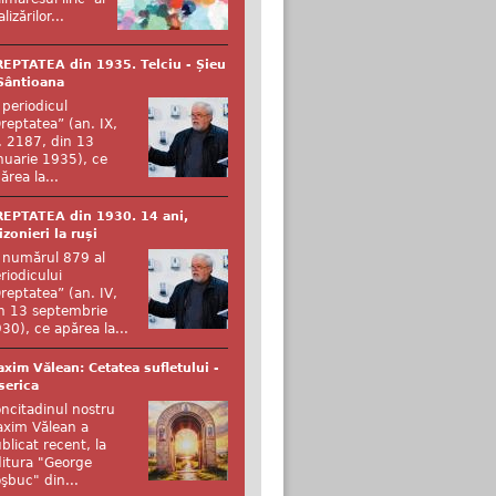
alizărilor...
EPTATEA din 1935. Telciu - Șieu
Sântioana
 periodicul
reptatea” (an. IX,
. 2187, din 13
nuarie 1935), ce
ărea la...
EPTATEA din 1930. 14 ani,
izonieri la ruși
 numărul 879 al
riodicului
reptatea” (an. IV,
n 13 septembrie
30), ce apărea la...
xim Vălean: Cetatea sufletului -
serica
ncitadinul nostru
xim Vălean a
blicat recent, la
itura "George
şbuc" din...