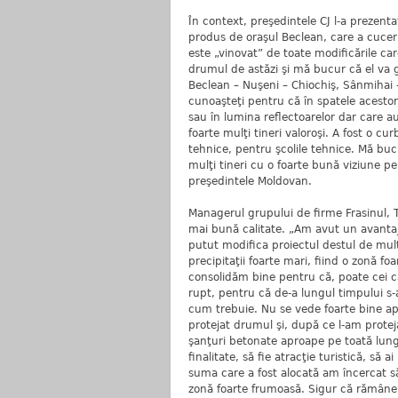
În context, preşedintele CJ l-a prezen
produs de oraşul Beclean, care a cuceri
este „vinovat” de toate modificările car
drumul de astăzi şi mă bucur că el va 
Beclean – Nuşeni – Chiochiş, Sânmihai –
cunoaşteţi pentru că în spatele acestor
sau în lumina reflectoarelor dar care a
foarte mulţi tineri valoroşi. A fost o cu
tehnice, pentru şcolile tehnice. Mă bucu
mulţi tineri cu o foarte bună viziune p
preşedintele Moldovan.
Managerul grupului de firme Frasinul, Tr
mai bună calitate. „Am avut un avanta
putut modifica proiectul destul de mult
precipitaţii foarte mari, fiind o zonă fo
consolidăm bine pentru că, poate cei care
rupt, pentru că de-a lungul timpului s-
cum trebuie. Nu se vede foarte bine ap
protejat drumul şi, după ce l-am protej
şanţuri betonate aproape pe toată lun
finalitate, să fie atracţie turistică, să
suma care a fost alocată am încercat s
zonă foarte frumoasă. Sigur că rămâne 