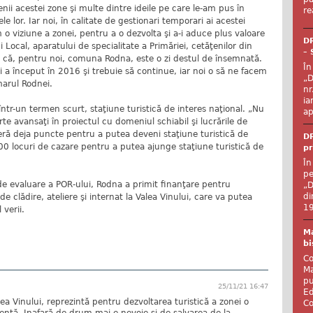
ii acestei zone şi multe dintre ideile pe care le-am pus în
re
le lor. Iar noi, în calitate de gestionari temporari ai acestei
 o viziune a zonei, pentru a o dezvolta şi a-i aduce plus valoare
DR
Local, aparatului de specialitate a Primăriei, cetăţenilor din
– 
tru că, pentru noi, comuna Rodna, este o zi destul de însemnată.
În
 a început în 2016 şi trebuie să continue, iar noi o să ne facem
„D
marul Rodnei.
nr
ia
într-un termen scurt, staţiune turistică de interes naţional. „Nu
ap
 avansaţi în proiectul cu domeniul schiabil şi lucrările de
eră deja puncte pentru a putea deveni staţiune turistică de
DR
300 locuri de cazare pentru a putea ajunge staţiune turistică de
pr
În
pe
 de evaluare a POR-ului, Rodna a primit finanţare pentru
„D
di
 clădire, ateliere şi internat la Valea Vinului, care va putea
19
 verii.
Ma
bi
Co
Ma
pu
25/11/21 16:47
Ed
ea Vinului, reprezintă pentru dezvoltarea turistică a zonei o
Co