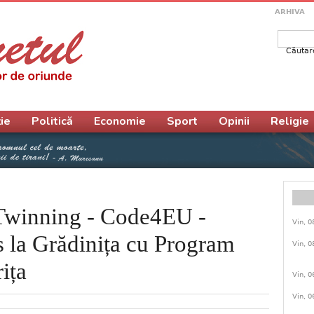
ARHIVA
Căutar
Form
ie
Politică
Economie
Sport
Opinii
Religie
Twinning - Code4EU -
Vin, 0
s la Grădinița cu Program
Vin, 0
ița
Vin, 0
Vin, 0