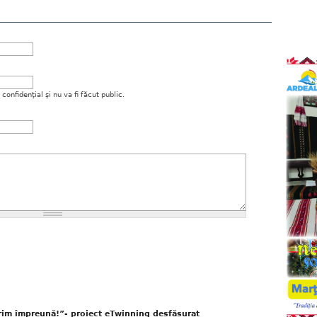
onfidenţial şi nu va fi făcut public.
rim împreună!”- proiect eTwinning desfășurat