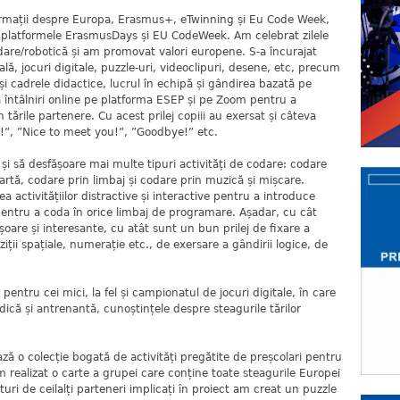
nformații despre Europa, Erasmus+, eTwinning și Eu Code Week,
e platformele ErasmusDays și EU CodeWeek. Am celebrat zilele
dare/robotică și am promovat valori europene. S-a încurajat
tală, jocuri digitale, puzzle-uri, videoclipuri, desene, etc, precum
 și cadrele didactice, lucrul în echipă și gândirea bazată pe
 întâlniri online pe platforma ESEP și pe Zoom pentru a
 tările partenere. Cu acest prilej copiii au exersat și câteva
ds!”, ”Nice to meet you!”, ”Goodbye!” etc.
 și să desfășoare mai multe tipuri activități de codare: codare
artă, codare prin limbaj și codare prin muzică și mișcare.
a activitățiilor distractive și interactive pentru a introduce
pentru a coda în orice limbaj de programare. Așadar, cu cât
ușoare și interesante, cu atât sunt un bun prilej de fixare a
iții spațiale, numerație etc., de exersare a gândirii logice, de
ntru cei mici, la fel și campionatul de jocuri digitale, în care
udică și antrenantă, cunoștințele despre steagurile tărilor
ză o colecție bogată de activități pregătite de preșcolari pentru
ealizat o carte a grupei care conține toate steagurile Europei
turi de ceilalți parteneri implicați în proiect am creat un puzzle