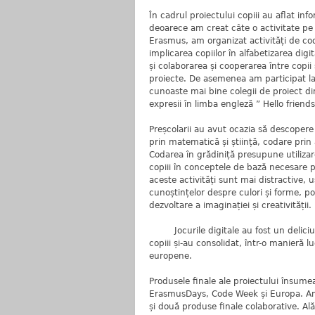
În cadrul proiectului copiii au aflat i
deoarece am creat câte o activitate p
Erasmus, am organizat activități de co
implicarea copiilor în alfabetizarea digi
și colaborarea și cooperarea între copii
proiecte. De asemenea am participat la
cunoaste mai bine colegii de proiect din
expresii în limba engleză ” Hello frien
Preșcolarii au avut ocazia să descopere
prin matematică și știință, codare prin 
Codarea în grădiniță presupune utilizare
copiii în conceptele de bază necesare 
aceste activități sunt mai distractive, 
cunoștințelor despre culori și forme, poz
dezvoltare a imaginației și creativității.
Jocurile digitale au fost un deliciu pe
copiii și-au consolidat, într-o manieră l
europene.
Produsele finale ale proiectului însumea
ErasmusDays, Code Week și Europa. Am r
și două produse finale colaborative. Ală