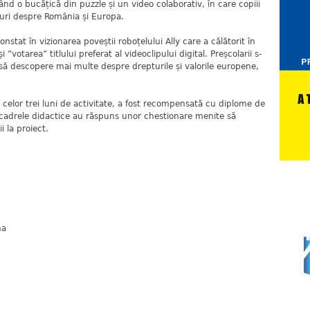
zând o bucățică din puzzle și un video colaborativ, în care copiii
uri despre România și Europa.
at în vizionarea poveștii roboțelului Ally care a călătorit în
 ”votarea” titlului preferat al videoclipului digital. Preșcolarii s-
ă descopere mai multe despre drepturile și valorile europene,
r trei luni de activitate, a fost recompensată cu diplome de
i și cadrele didactice au răspuns unor chestionare menite să
i la proiect.
na