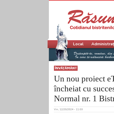
Meniu principal
Local
Administraț
ÎNVĂŢĂMÂNT
Un nou proiect e
încheiat cu succe
Normal nr. 1 Bistr
Vin, 12/20/2024 - 11:03