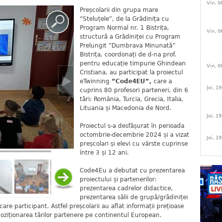
Vin, 0
Preșcolarii din grupa mare
”Steluțele”, de la Grădinița cu
Program Normal nr. 1 Bistrița,
Vin, 0
structură a Grădiniței cu Program
Prelungit ”Dumbrava Minunată”
Bistrița, coordonați de d-na prof.
pentru educație timpurie Ghindean
Vin, 0
Cristiana, au participat la proiectul
eTwinning
”Code4EU”,
care a
Joi, 1
cuprins 80 profesori parteneri, din 6
tări: România, Turcia, Grecia, Italia,
Lituania și Macedonia de Nord.
Joi, 1
Proiectul s-a desfășurat în perioada
octombrie-decembrie 2024 și a vizat
Joi, 1
preșcolari și elevi cu vârste cuprinse
între 3 și 12 ani.
Code4Eu a debutat cu prezentarea
proiectului și partenerilor:
prezentarea cadrelor didactice,
prezentarea sălii de grupă/grădiniței
ecare participant. Astfel preșcolarii au aflat informații prețioase
 poziționarea tărilor partenere pe continentul European.