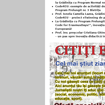
la Grădinița cu Program Normal nr.
Code4EU: exemple de activități de
Program Prelungit nr. 3 Bistrița
Prof. Ionela Camelia Lazea, Grădini
Code4EU – proiect eTwinning de p
La Grădinița cu Program Prelungit 
Code for ErasmusDays!”, inovația c
Europeană!
Prof. înv. preșcolar Cristiana Ghi
– un pas spre inovația didactică î