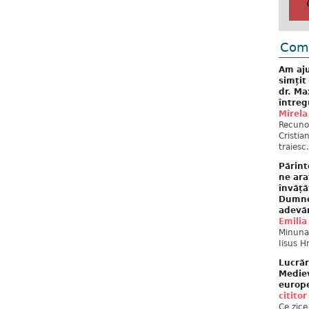
Come
Am aju
simțit
dr. Ma
întreg
Mirela
Recuno
Cristia
traiesc.
Părint
ne ara
învăță
Dumne
adevă
Emilia
Minunat
Iisus H
Lucrăr
Mediev
europe
cititor
Ce zice