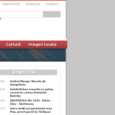
PUBLICITATE
REDACŢIA
CONTACT
e
ular de căutare
Cultură
Alegeri locale
8:31
Andrei Marga: Nevoia de
integritate
8:20
Salubritatea orașului ar putea
reveni în curtea Primăriei
Bistrița
6:32
DREPTATEA din 1935. Telciu -
Șieu – Sântioana
6:27
Întru mulți ani părintelui Ioan
Pop, preot paroh la Târlișua!