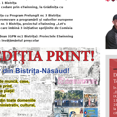
 1 Bistrița
 codare prin eTwinning, la Grădinița cu
ța cu Program Prelungit nr. 3 Bistrița:
romovare a programării și valorilor europene
nr. 3 Bistrița, proiectul eTwinning „Let’s
are îmbină 3 inițiative sprijinite de Comisia
ndean (GPN nr.1 Bistrița): Proiectele Etwinning
n învățământul preșcolar
D
T
În
„D
IX
13
19
la
ci