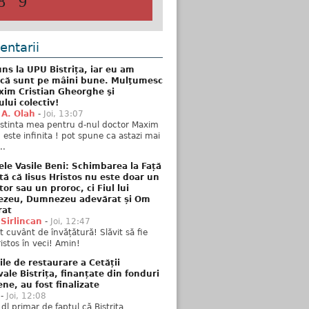
8
9
ntarii
ns la UPU Bistrița, iar eu am
 că sunt pe mâini bune. Mulţumesc
xim Cristian Gheorghe şi
ului colectiv!
 A. Olah
-
Joi, 13:07
stinta mea pentru d-nul doctor Maxim
n este infinita ! pot spune ca astazi mai
..
ele Vasile Beni: Schimbarea la Față
tă că Iisus Hristos nu este doar un
tor sau un proroc, ci Fiul lui
zeu, Dumnezeu adevărat și Om
rat
 Sirlincan
-
Joi, 12:47
 cuvânt de învățătură! Slăvit să fie
ristos în veci! Amin!
ile de restaurare a Cetății
ale Bistrița, finanțate din fonduri
ne, au fost finalizate
-
Joi, 12:08
 dl primar de faptul că Bistrița