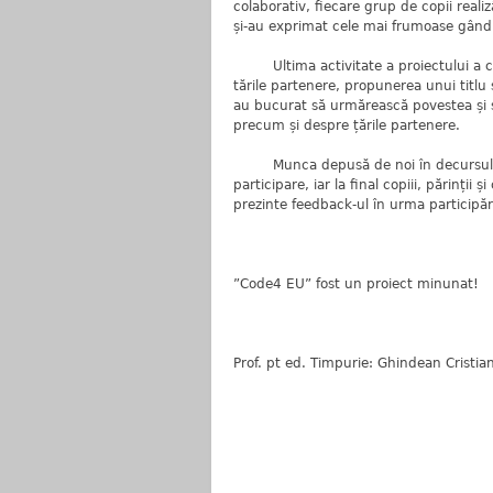
colaborativ, fiecare grup de copii reali
și-au exprimat cele mai frumoase gând
Ultima activitate a proiectului a const
tările partenere, propunerea unui titlu și
au bucurat să urmărească povestea și s
precum și despre țările partenere.
Munca depusă de noi în decursul celo
participare, iar la final copiii, părinți
prezinte feedback-ul în urma participări
”Code4 EU” fost un proiect minunat!
Prof. pt ed. Timpurie: Ghindean Cristia