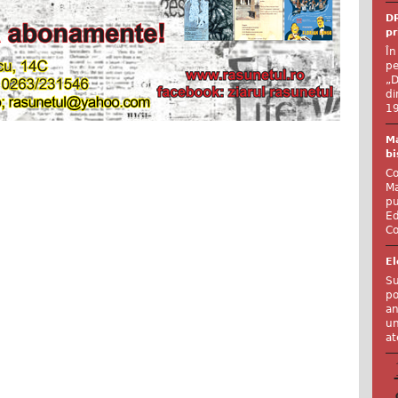
DR
pr
În
pe
„D
di
19
Ma
bi
Co
Ma
pu
Ed
Co
El
Su
po
an
un
at