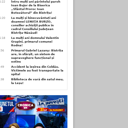
6:22
Întru mulți ani părintelui paroh
Ioan Bujor de la Biserica
„Sfântul Proroc Ioan
Botezătorul” din Bistrița!
6:20
La mulţi și binecuvântați ani
doamnei LENUŢA BURZO,
consilier achiziţii publice în
cadrul Consiliului Judeţean
Bistriţa-Năsăud!
6:18
La mulţi ani domnului Valentin
Grapini, primarul comunei
Rodna!
9:56
Primarul Gabriel Lazany: Bistrița
are, în sfârșit, un sistem de
supraveghere funcțional și
extins
9:49
Accident la ieșirea din Coldău.
Victimele au fost transportate la
spital
9:38
Biblioteca de vară din satul meu,
la Leșu!