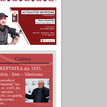
Cultura
REPTATEA din 1935.
elciu - Șieu – Sântioana
 periodicul
reptatea” (an.
, nr. 2187, din
 ianuarie
35), ce apărea
 București,
tim...