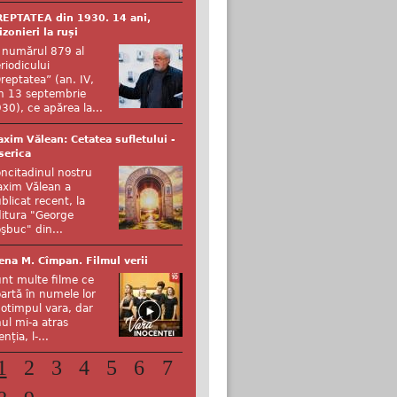
EPTATEA din 1930. 14 ani,
izonieri la ruși
 numărul 879 al
riodicului
reptatea” (an. IV,
n 13 septembrie
30), ce apărea la...
xim Vălean: Cetatea sufletului -
serica
ncitadinul nostru
xim Vălean a
blicat recent, la
itura "George
şbuc" din...
ena M. Cîmpan. Filmul verii
nt multe filme ce
artă în numele lor
otimpul vara, dar
ul mi-a atras
enția, l-...
1
2
3
4
5
6
7