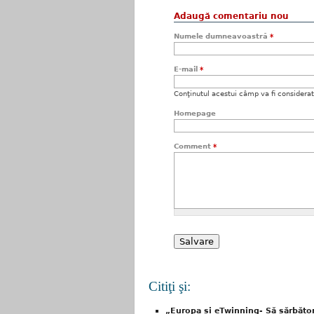
Adaugă comentariu nou
Numele dumneavoastră
*
E-mail
*
Conţinutul acestui câmp va fi considerat c
Homepage
Comment
*
Citiţi şi:
„Europa și eTwinning- Să sărbăto