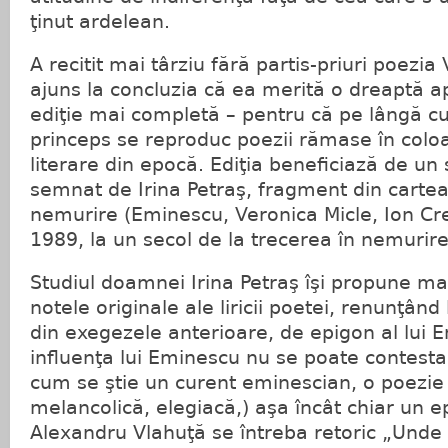
ţinut ardelean.
A recitit mai târziu fără partis-priuri poezia 
ajuns la concluzia că ea merită o dreaptă ap
ediţie mai completă – pentru că pe lângă cup
princeps se reproduc poezii rămase în colo
literare din epocă. Ediţia beneficiază de un 
semnat de Irina Petraş, fragment din carte
nemurire (Eminescu, Veronica Micle, Ion Cr
1989, la un secol de la trecerea în nemurire 
Studiul doamnei Irina Petraş îşi propune mai
notele originale ale liricii poetei, renunţâ
din exegezele anterioare, de epigon al lui 
influenţa lui Eminescu nu se poate contesta
cum se ştie un curent eminescian, o poezi
melancolică, elegiacă,) aşa încât chiar un 
Alexandru Vlahuţă se întreba retoric „Unde n