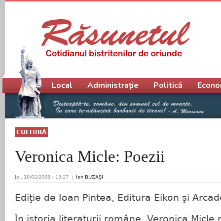
Meniu principal
Local
Administrație
Politică
Econo
CULTURĂ
Veronica Micle: Poezii
Joi, 10/02/2008 - 13:27
Ion BUZAŞI
Ediţie de Ioan Pintea, Editura Eikon şi Arca
În istoria literaturii române, Veronica Micl