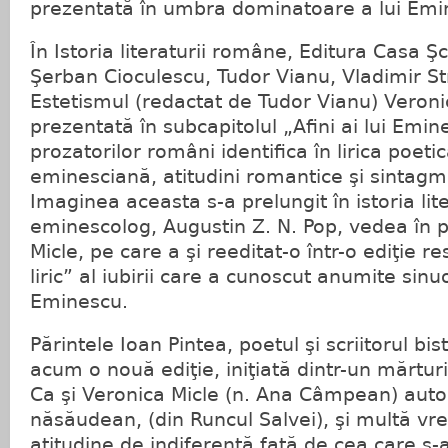
prezentată în umbra dominatoare a lui Emi
În Istoria literaturii române, Editura Casa Ş
Şerban Cioculescu, Tudor Vianu, Vladimir Str
Estetismul (redactat de Tudor Vianu) Veroni
prezentată în subcapitolul „Afini ai lui Emin
prozatorilor români identifica în lirica poeti
eminesciană, atitudini romantice şi sintag
Imaginea aceasta s-a prelungit în istoria lit
eminescolog, Augustin Z. N. Pop, vedea în 
Micle, pe care a şi reeditat-o într-o ediţie re
liric” al iubirii care a cunoscut anumite sinu
Eminescu.
Părintele Ioan Pintea, poetul şi scriitorul bis
acum o nouă ediţie, iniţiată dintr-un mărturis
Ca şi Veronica Micle (n. Ana Câmpean) autor
năsăudean, (din Runcul Salvei), şi multă vr
atitudine de indiferenţă faţă de cea care s-a