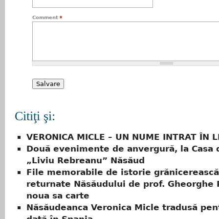
Comment
*
Citiţi şi:
VERONICA MICLE – UN NUME INTRAT ÎN 
Două evenimente de anvergură, la Casa 
„Liviu Rebreanu” Năsăud
File memorabile de istorie grănicerească
returnate Năsăudului de prof. Gheorghe 
noua sa carte
Năsăudeanca Veronica Micle tradusă pen
dată în Spania