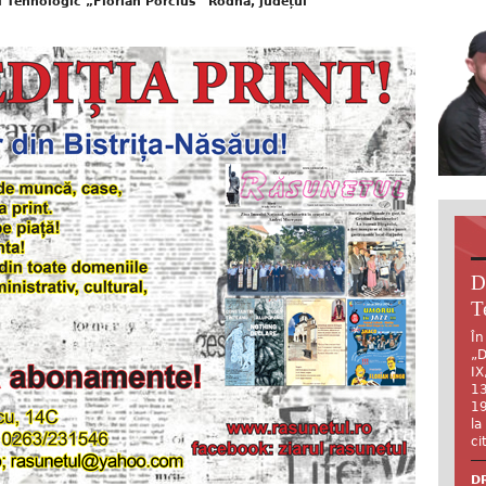
ul Tehnologic „Florian Porcius” Rodna, județul
D
T
În
„D
IX
13
19
la
ci
DR