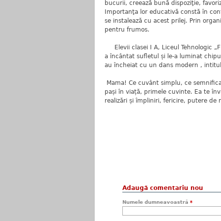
bucurii, creează bună dispoziţie, favori
Importanţa lor educativă constă în con
se instalează cu acest prilej. Prin orga
pentru frumos.
Elevii clasei I A, Liceul Tehnologic „F
a încântat sufletul și le-a luminat chip
au încheiat cu un dans modern , intitul
Mama! Ce cuvânt simplu, ce semnificație
pași în viață, primele cuvinte. Ea te în
realizări și împliniri, fericire, putere 
Prof. înv. prima
Liceul Tehnologic
Adaugă comentariu nou
Numele dumneavoastră
*