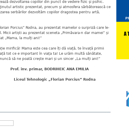
zează dezvoltarea copiilor din punct de vedere fizic şi psihic.
ţinutul artistic prezentat, precum şi atmosfera sărbătorească ce
nizarea serbărilor dezvoltăm copiilor dragostea pentru artă,
lorian Porcius” Rodna, au prezentat mamelor o surpriză care le-
ul. Micii artiști au prezentat sceneta „Primăvara-n dar mamei” și
at „Mama, la mulți ani!”
 mirifică! Mama este cea care îți dă viață, te învață primii
vață tot ce e important în viața ta! Le urăm multă sănătate,
de muncă să ne poată crește mari și un sincer „La mulți ani!”
r, BODRIHEIC ANA EMILIA
 „Florian Porcius” Rodna