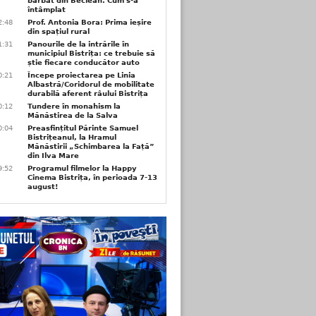
bărbat din Beclean. Cum s-a
întâmplat
2:48
Prof. Antonia Bora: Prima ieșire
din spațiul rural
1:31
Panourile de la intrările în
municipiul Bistrița: ce trebuie să
știe fiecare conducător auto
0:21
Începe proiectarea pe Linia
Albastră/Coridorul de mobilitate
durabilă aferent râului Bistrița
0:12
Tundere în monahism la
Mănăstirea de la Salva
0:04
Preasfințitul Părinte Samuel
Bistrițeanul, la Hramul
Mănăstirii „Schimbarea la Față”
din Ilva Mare
9:52
Programul filmelor la Happy
Cinema Bistrița, în perioada 7-13
august!