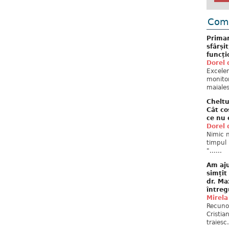
Come
Primar
sfârși
funcți
Dorel 
Excelent
monitor
maiales
Cheltu
Cât co
ce nu 
Dorel 
Nimic n
timpul 
"......
Am aju
simțit
dr. Ma
întreg
Mirela
Recuno
Cristia
traiesc.