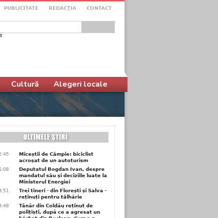
PUBLICITATE
REDACŢIA
CONTACT
e
ular de căutare
Cultură
Alegeri locale
2:45
Miceștii de Câmpie: biciclist
acroșat de un autoturism
6:08
Deputatul Bogdan Ivan, despre
mandatul său și deciziile luate la
Ministerul Energiei
3:51
Trei tineri - din Florești și Salva -
reținuți pentru tâlhărie
3:48
Tânăr din Coldău reținut de
polițiști, după ce a agresat un