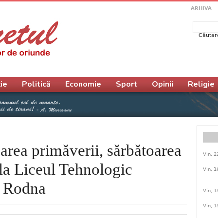
ARHIVA
Căutar
Form
ie
Politică
Economie
Sport
Opinii
Religie
oarea primăverii, sărbătoarea
Vin, 2
la Liceul Tehnologic
Vin, 1
” Rodna
Vin, 1
Vin, 1