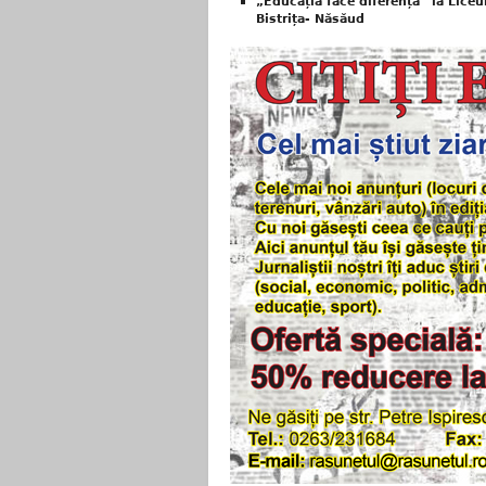
„Educația face diferența” la Lice
Bistrița- Năsăud