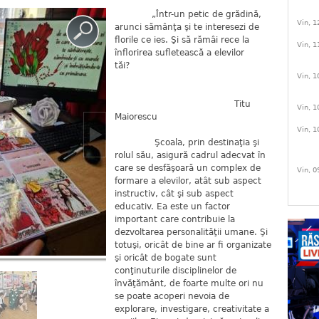
„Într-un petic de grădină,
Vin, 1
arunci sămânţa şi te interesezi de
florile ce ies. Şi să rămâi rece la
Vin, 1
înflorirea sufletească a elevilor
tăi?
Vin, 1
Titu
Vin, 1
Maiorescu
Vin, 1
Şcoala, prin destinaţia şi
rolul său, asigură cadrul adecvat în
care se desfăşoară un complex de
Vin, 0
formare a elevilor, atât sub aspect
instructiv, cât şi sub aspect
educativ. Ea este un factor
important care contribuie la
dezvoltarea personalităţii umane. Şi
totuşi, oricât de bine ar fi organizate
şi oricât de bogate sunt
conţinuturile disciplinelor de
învăţământ, de foarte multe ori nu
se poate acoperi nevoia de
explorare, investigare, creativitate a