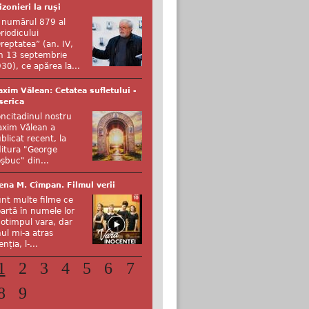
izonieri la ruși
 numărul 879 al
riodicului
reptatea” (an. IV,
n 13 septembrie
30), ce apărea la...
xim Vălean: Cetatea sufletului -
serica
ncitadinul nostru
xim Vălean a
blicat recent, la
itura "George
şbuc" din...
ena M. Cîmpan. Filmul verii
nt multe filme ce
artă în numele lor
otimpul vara, dar
ul mi-a atras
enția, l-...
1
2
3
4
5
6
7
8
9