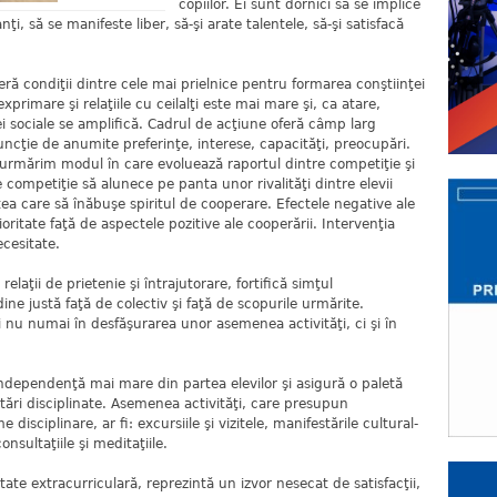
copiilor. Ei sunt dornici să se implice
nţi, să se manifeste liber, să-şi arate talentele, să-şi satisfacă
ondiţii dintre cele mai prielnice pentru formarea conştiinţei
primare şi relaţiile cu ceilalţi este mai mare şi, ca atare,
ei sociale se amplifică. Cadrul de acţiune oferă câmp larg
n funcţie de anumite preferinţe, interese, capacităţi, preocupări.
ă urmărim modul în care evoluează raportul dintre competiţie şi
 competiţie să alunece pe panta unor rivalităţi dintre elevii
tea care să înăbuşe spiritul de cooperare. Efectele negative ale
ritate faţă de aspectele pozitive ale cooperării. Intervenţia
cesitate.
 de prietenie şi întrajutorare, fortifică simţul
udine justă faţă de colectiv şi faţă de scopurile urmărite.
i nu numai în desfăşurarea unor asemenea activităţi, ci şi în
pendenţă mai mare din partea elevilor şi asigură o paletă
stări disciplinate. Asemenea activităţi, care presupun
sciplinare, ar fi: excursiile şi vizitele, manifestările cultural-
consultaţiile şi meditaţiile.
tate extracurriculară, reprezintă un izvor nesecat de satisfacţii,