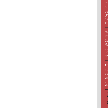
pr
În
pe
„D
di
19
Ma
bi
Co
Ma
pu
Ed
Co
El
Su
po
an
un
at