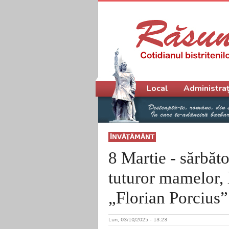
Meniu principal
Local
Administraț
ÎNVĂŢĂMÂNT
8 Martie - sărbăt
tuturor mamelor, 
„Florian Porcius
Lun, 03/10/2025 - 13:23