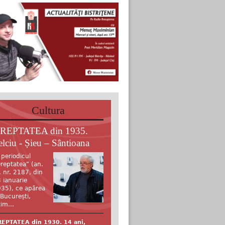
Cultura
REPTATEA din 1935.
elciu - Șieu – Sântioana
 periodicul
reptatea” (an.
, nr. 2187, din
 ianuarie
35), ce apărea
 București,
tim...
EPTATEA din 1930. 14 ani,