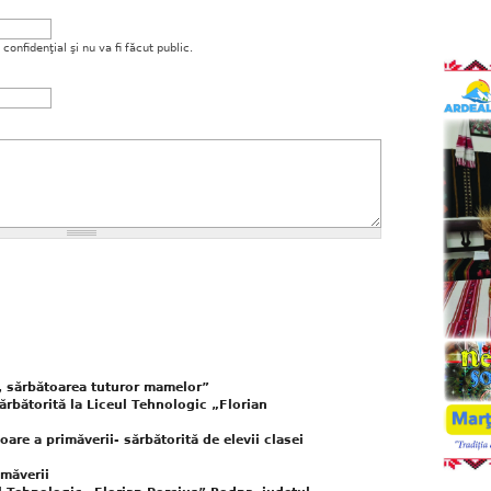
onfidenţial şi nu va fi făcut public.
i, sărbătoarea tuturor mamelor”
ărbătorită la Liceul Tehnologic „Florian
are a primăverii- sărbătorită de elevii clasei
imăverii