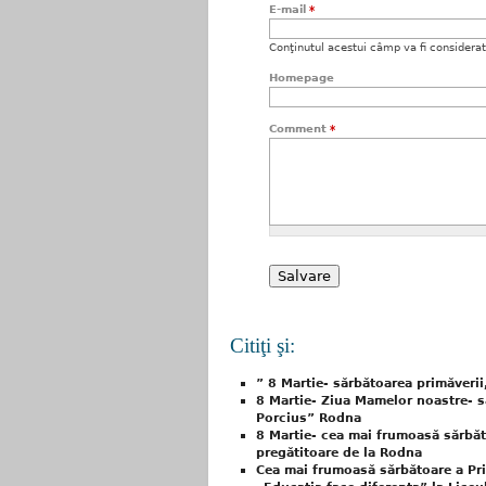
E-mail
*
Conţinutul acestui câmp va fi considerat c
Homepage
Comment
*
Citiţi şi:
” 8 Martie- sărbătoarea primăveri
8 Martie- Ziua Mamelor noastre- s
Porcius” Rodna
8 Martie- cea mai frumoasă sărbăto
pregătitoare de la Rodna
Cea mai frumoasă sărbătoare a Pr