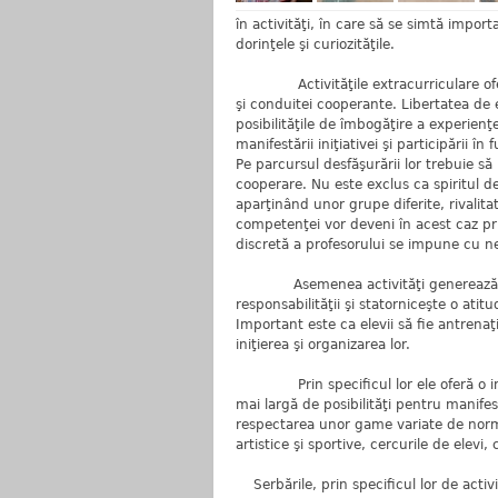
în activităţi, în care să se simtă importa
dorinţele şi curiozităţile.
Activităţile extracurriculare oferă c
şi conduitei cooperante. Libertatea de ex
posibilităţile de îmbogăţire a experienţ
manifestării iniţiativei şi participării î
Pe parcursul desfăşurării lor trebuie s
cooperare. Nu este exclus ca spiritul de
aparţinând unor grupe diferite, rivalita
competenţei vor deveni în acest caz prio
discretă a profesorului se impune cu ne
Asemenea activităţi generează relaţii
responsabilităţii şi statorniceşte o atit
Important este ca elevii să fie antrenaţ
iniţierea şi organizarea lor.
Prin specificul lor ele oferă o inde
mai largă de posibilităţi pentru manife
respectarea unor game variate de norme di
artistice şi sportive, cercurile de elevi, 
Serbările, prin specificul lor de activi