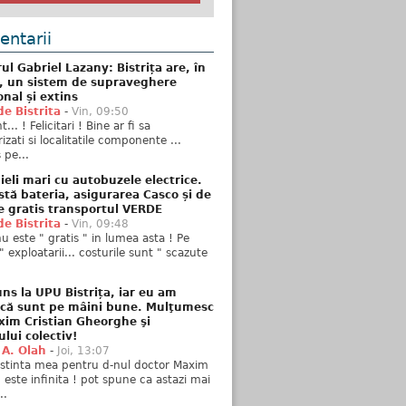
ntarii
ul Gabriel Lazany: Bistrița are, în
t, un sistem de supraveghere
onal și extins
de Bistrita
-
Vin, 09:50
... ! Felicitari ! Bine ar fi sa
izati si localitatile componente ...
 pe...
ieli mari cu autobuzele electrice.
stă bateria, asigurarea Casco și de
e gratis transportul VERDE
de Bistrita
-
Vin, 09:48
u este " gratis " in lumea asta ! Pe
" exploatarii... costurile sunt " scazute
ns la UPU Bistrița, iar eu am
 că sunt pe mâini bune. Mulţumesc
xim Cristian Gheorghe şi
ului colectiv!
 A. Olah
-
Joi, 13:07
stinta mea pentru d-nul doctor Maxim
n este infinita ! pot spune ca astazi mai
..