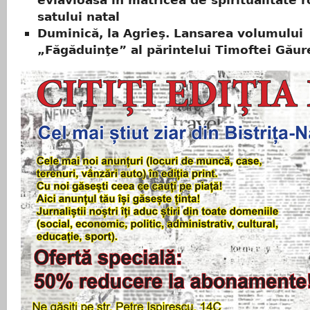
evlavioasă în matricea de spiritualitate r
satului natal
Duminică, la Agrieş. Lansarea volumului
„Făgăduinţe” al părintelui Timoftei Gău