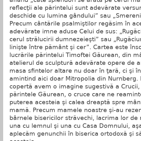
reflecţii ale părintelui sunt adevărate versur
deschide cu lumina gândului” sau „Smerenia
Precum cântările psalmiştilor regăsim în ac
adevărate imne aduse Celui de sus: „Rugăci
cerul strălucirii dumnezeieşti” sau „Rugăci
linişte între pământ şi cer”. Cartea este înso
lucrările părintelui Timoftei Găurean, din m
atelierul de sculptură adevărate opere de a
masa sfintelor altare nu doar în ţară, ci şi î
amintind aici doar Mitropolia din Nurnberg. D
copertă avem o imagine sugestivă a Crucii, 
părintele Găurean, o cruce care ne reamint
puterea acesteia şi calea dreaptă spre mântu
mamă. Precum mamele noastre şi-au rezem
bârnele bisericilor străvechi, lacrima lor d
una cu lemnul şi una cu Casa Domnului, aşa 
aplecăm genunchii în biserica ortodoxă şi să 