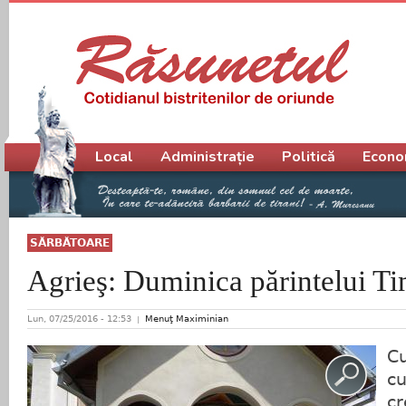
Meniu principal
Local
Administrație
Politică
Econo
SĂRBĂTOARE
Agrieş: Duminica părintelui T
Lun, 07/25/2016 - 12:53
Menuţ Maximinian
Cu
cu
cr