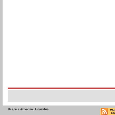
Design şi dezvoltare:
Linuxship