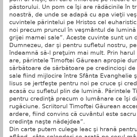
păstorului. Un pom ce îşi are rădăcinile în tr
noastră, de unde se adapă cu apa vieţii veşn
cuvintele părintelui pe Hristos cel euharisti
noi precum pruncul în veşmântul de lumină a
grijei mamei sale”. Aceste cuvinte sunt un 
Dumnezeu, dar şi pentru sufletul nostru, pe
îndeamnă să-l preţuim mai mult. Prin harul 
are, părintele Timoftei Găurean apropie du
sărbătoare de sărbătoare pe credincioşi de
sale fiind mijlocire între Sfânta Evanghelie ş
Iisus se jertfeşte pentru noi pe cruce şi cred
acasă cu sufletul plin de lumină. Părintele
pentru credinţă precum o lumânare ce îşi d
rugăciune. Scriitorul Timoftei Găurean acc
ardere, fiind convins că cuvântul este sacru
credinţa naşte nădejdea”.
Din carte putem culege leac şi hrană pentru 
aflând „câte splendori se arată pe cerul mân