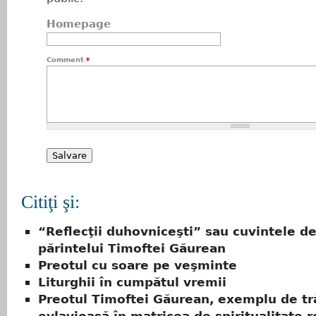
Homepage
Comment
*
Citiţi şi:
“Reflecţii duhovniceşti” sau cuvintele de
părintelui Timoftei Găurean
Preotul cu soare pe veşminte
Liturghii în cumpătul vremii
Preotul Timoftei Găurean, exemplu de tr