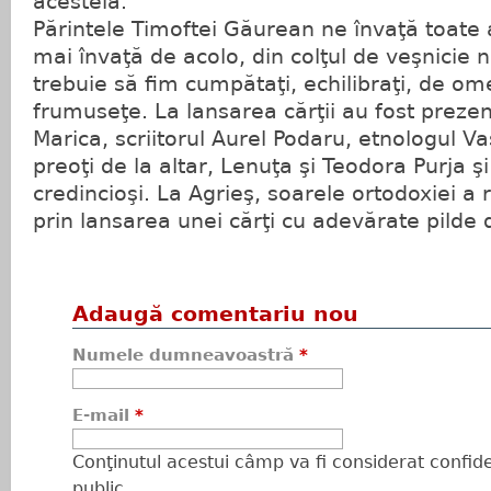
acesteia.
Părintele Timoftei Găurean ne învaţă toate a
mai învaţă de acolo, din colţul de veşnicie 
trebuie să fim cumpătaţi, echilibraţi, de om
frumuseţe. La lansarea cărţii au fost prezen
Marica, scriitorul Aurel Podaru, etnologul Vasi
preoţi de la altar, Lenuţa şi Teodora Purja 
credincioşi. La Agrieş, soarele ortodoxiei a 
prin lansarea unei cărţi cu adevărate pilde 
Adaugă comentariu nou
Numele dumneavoastră
*
E-mail
*
Conţinutul acestui câmp va fi considerat confiden
public.