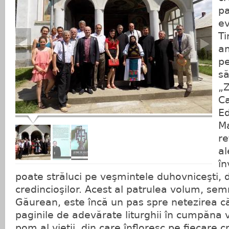
pa
ev
Ti
am
pe
s
„Z
Ca
Ed
Ma
re
al
în
poate străluci pe veşmintele duhovniceşti, da
credincioşilor. Acest al patrulea volum, sem
Găurean, este încă un pas spre netezirea căr
paginile de adevărate liturghii în cumpăna v
pom al vieţii, din care înfloresc pe fiecare 