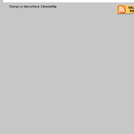
Design şi dezvoltare:
Linuxship