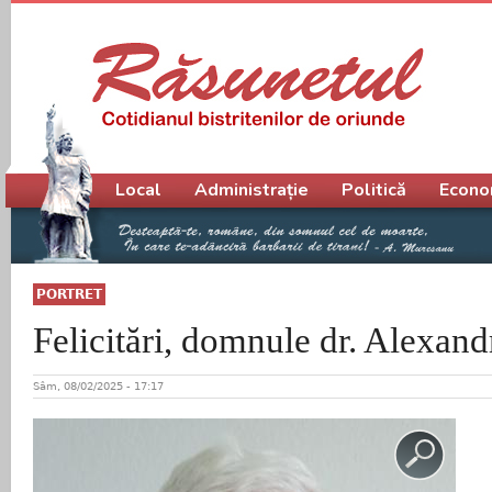
Meniu principal
Local
Administrație
Politică
Econo
PORTRET
Felicitări, domnule dr. Alexan
Sâm, 08/02/2025 - 17:17
T