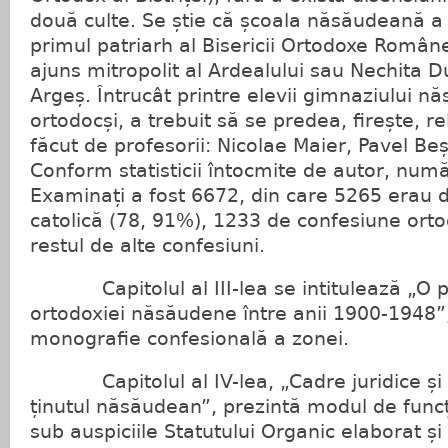
două culte. Se știe că școala năsăudeană a 
primul patriarh al Bisericii Ortodoxe Român
ajuns mitropolit al Ardealului sau Nechita 
Argeș. Întrucât printre elevii gimnaziului n
ortodocși, a trebuit să se predea, firește, re
făcut de profesorii: Nicolae Maier, Pavel Beș
Conform statisticii întocmite de autor, număr
Examinați a fost 6672, din care 5265 erau 
catolică (78, 91%), 1233 de confesiune orto
restul de alte confesiuni.
Capitolul al III-lea se intitulează „O pri
ortodoxiei năsăudene între anii 1900-1948”, 
monografie confesională a zonei.
Capitolul al IV-lea, „Cadre juridice și in
ținutul năsăudean”, prezintă modul de func
sub auspiciile Statutului Organic elaborat ș