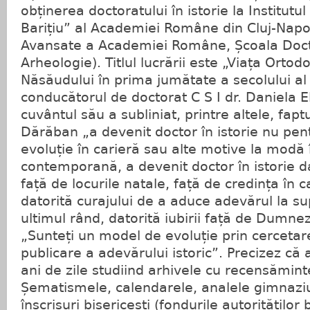
obținerea doctoratului în istorie la Institutu
Barițiu” al Academiei Române din Cluj-Napo
Avansate a Academiei Române, Școala Docto
Arheologie). Titlul lucrării este „Viața Ortod
Năsăudului în prima jumătate a secolului al 
conducătorul de doctorat C S I dr. Daniela E
cuvântul său a subliniat, printre altele, fap
Dărăban „a devenit doctor în istorie nu pen
evoluție în carieră sau alte motive la modă în
contemporană, a devenit doctor în istorie dat
față de locurile natale, față de credința în c
datorită curajului de a aduce adevărul la su
ultimul rând, datorită iubirii față de Dumn
„Sunteți un model de evoluție prin cercetare
publicare a adevărului istoric”. Precizez că 
ani de zile studiind arhivele cu recensămint
Șematismele, calendarele, analele gimnazi
înscrisuri bisericești (fondurile autorităților 