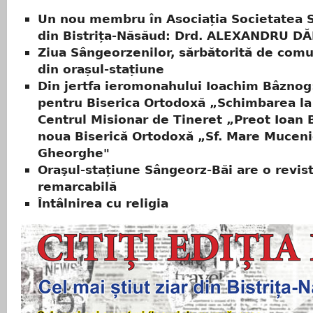
Un nou membru în Asociația Societatea Sc
din Bistrița-Năsăud: Drd. ALEXANDRU 
Ziua Sângeorzenilor, sărbătorită de com
din orașul-stațiune
Din jertfa ieromonahului Ioachim Bâznog
pentru Biserica Ortodoxă „Schimbarea la
Centrul Misionar de Tineret „Preot Ioan 
noua Biserică Ortodoxă „Sf. Mare Muceni
Gheorghe"
Oraşul-stațiune Sângeorz-Băi are o revis
remarcabilă
Întâlnirea cu religia