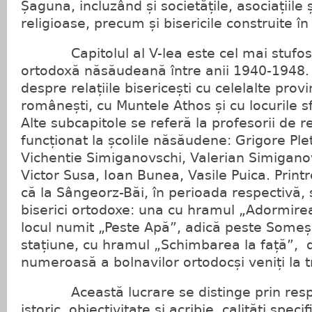
Șaguna, incluzând și societățile, asociațiile ș
religioase, precum și bisericile construite în pa
Capitolul al V-lea este cel mai stufos 
ortodoxă năsăudeană între anii 1940-1948. 
despre relațiile bisericești cu celelalte provin
românești, cu Muntele Athos și cu locurile sf
Alte subcapitole se referă la profesorii de r
funcționat la școlile năsăudene: Grigore Pl
Vichentie Simiganovschi, Valerian Simiganovs
Victor Susa, Ioan Bunea, Vasile Puica. Printr
că la Sângeorz-Băi, în perioada respectivă, 
biserici ortodoxe: una cu hramul „Adormire
locul numit „Peste Apă”, adică peste Someș,
stațiune, cu hramul „Schimbarea la față”, d
numeroasă a bolnavilor ortodocși veniți la 
Această lucrare se distinge prin respe
istoric, obiectivitate și acribie, calități speci