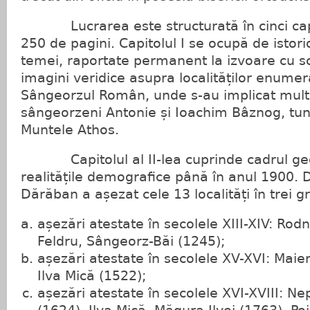
Lucrarea este structurată în cinci capit
250 de pagini. Capitolul I se ocupă de istori
temei, raportate permanent la izvoare cu sc
imagini veridice asupra localităților enume
Sângeorzul Român, unde s-au implicat mult 
sângeorzeni Antonie și Ioachim Bâznog, tun
Muntele Athos.
Capitolul al II-lea cuprinde cadrul geogr
realitățile demografice până în anul 1900. 
Dărăban a așezat cele 13 localități în trei g
așezări atestate în secolele XIII-XIV: Ro
Feldru, Sângeorz-Băi (1245);
așezări atestate în secolele XV-XVI: Maie
Ilva Mică (1522);
așezări atestate în secolele XVI-XVIII: N