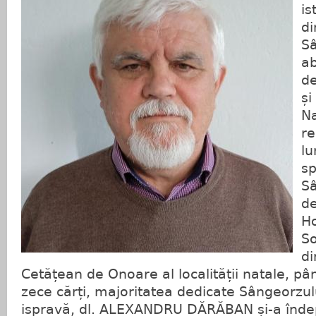
is
di
Sâ
ab
de
și
Na
re
lu
sp
Sâ
de
H
So
di
Cetățean de Onoare al localității natale, pâ
zece cărți, majoritatea dedicate Sângeorzul
ispravă, dl. ALEXANDRU DĂRĂBAN și-a îndepl