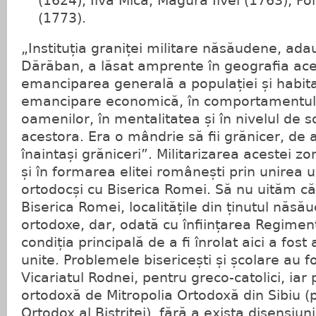
(1624), Ilva Mică, Măgura Ilvei (1763), Poi
(1773).
„Instituția graniței militare năsăudene, ad
Dărăban, a lăsat amprente în geografia acest
emanciparea generală a populației și habita
emancipare economică, în comportamentul 
oamenilor, în mentalitatea și în nivelul de so
acestora. Era o mândrie să fii grănicer, de 
înaintași grăniceri”. Militarizarea acestei z
și în formarea elitei românești prin unirea u
ortodocși cu Biserica Romei. Să nu uităm că
Biserica Romei, localitățile din ținutul năsă
ortodoxe, dar, odată cu înființarea Regiment
condiția principală de a fi înrolat aici a fost
unite. Problemele bisericești și școlare au f
Vicariatul Rodnei, pentru greco-catolici, iar
ortodoxă de Mitropolia Ortodoxă din Sibiu (p
Ortodox al Bistriței), fără a exista disensiun