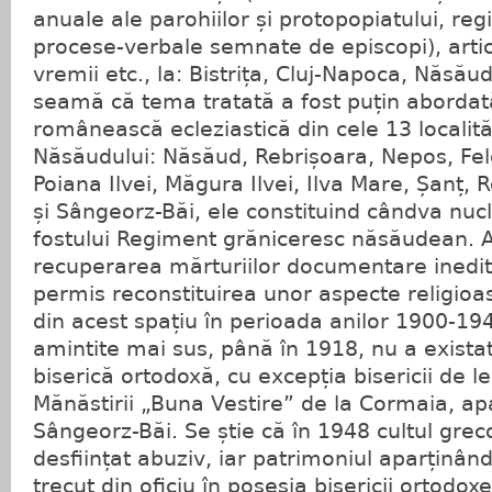
anuale ale parohiilor și protopopiatului, regi
procese-verbale semnate de episcopi), artic
vremii etc., la: Bistrița, Cluj-Napoca, Năsăud
seamă că tema tratată a fost puțin abordată
românească ecleziastică din cele 13 localită
Năsăudului: Năsăud, Rebrișoara, Nepos, Feld
Poiana Ilvei, Măgura Ilvei, Ilva Mare, Șanț,
și Sângeorz-Băi, ele constituind cândva nuc
fostului Regiment grăniceresc năsăudean. A
recuperarea mărturiilor documentare inedite
permis reconstituirea unor aspecte religioase
din acest spațiu în perioada anilor 1900-1948
amintite mai sus, până în 1918, nu a existat
biserică ortodoxă, cu excepția bisericii de l
Mănăstirii „Buna Vestire” de la Cormaia, ap
Sângeorz-Băi. Se știe că în 1948 cultul greco
desființat abuziv, iar patrimoniul aparținând
trecut din oficiu în posesia bisericii ortodoxe