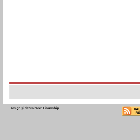
Design şi dezvoltare:
Linuxship