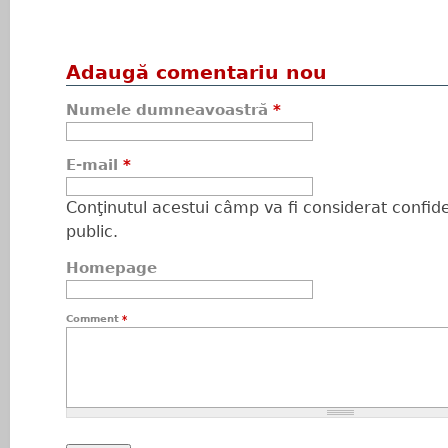
Adaugă comentariu nou
Numele dumneavoastră
*
E-mail
*
Conţinutul acestui câmp va fi considerat confiden
public.
Homepage
Comment
*