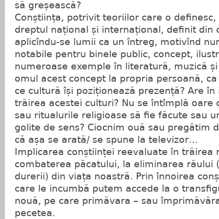
să greșească?
Conștiința, potrivit teoriilor care o definesc
dreptul național și internațional, definit din
aplicîndu-se lumii ca un întreg, motivînd n
notabile pentru binele public, concept, ilust
numeroase exemple în literatură, muzică și 
omul acest concept la propria persoană, ca
ce cultură își poziționează prezență? Are în 
trăirea acestei culturi? Nu se întîmplă oare 
sau ritualurile religioase să fie făcute sau
golite de sens? Ciocnim ouă sau pregătim d
că așa se arată/ se spune la televizor…
Implicarea conștiinței reevaluate în trăirea 
combaterea păcatului, la eliminarea răului 
durerii) din viața noastră. Prin înnoirea conșt
care le incumbă putem accede la o transfigu
nouă, pe care primăvara – sau împrimăvăra
pecetea.