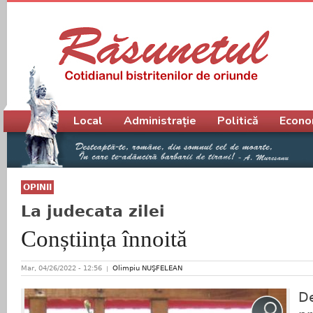
Meniu principal
Local
Administrație
Politică
Econo
OPINII
La judecata zilei
Conștiința înnoită
Mar, 04/26/2022 - 12:56
Olimpiu NUŞFELEAN
De