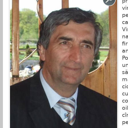
pr
vi
pe
ca
Vi
na
fi
an
Po
un
să
ma
ci
c
co
oi
cî
pe