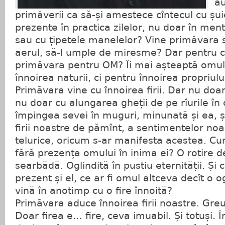
au
primăverii ca să-și amestece cîntecul cu șui
prezente în practica zilelor, nu doar în menta
sau cu țipetele manelelor? Vine primăvara
aerul, să-l umple de miresme? Dar pentru c
primăvara pentru OM? Îi mai așteaptă omul
înnoirea naturii, ci pentru înnoirea propriulu
Primăvara vine cu înnoirea firii. Dar nu doar 
nu doar cu alungarea gheții de pe rîurile în 
împingea sevei în muguri, minunată și ea, ș
firii noastre de pămînt, a sentimentelor noa
telurice, oricum s-ar manifesta acestea. Cu
fără prezența omului în inima ei? O rotire 
searbădă. Oglindită în pustiu eternității. Și c
prezent și el, ce ar fi omul altceva decît o o
vină în anotimp cu o fire înnoită?
Primăvara aduce înnoirea firii noastre. Greu 
Doar firea e… fire, ceva imuabil. Și totuși.