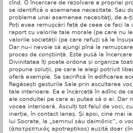
cînd. O încercare de rezolvare a propriei 
se identifică o asemenea necesitate. Sau d
problema unei asemenea necesități, de a-ți 
Poți avea remușcări față de ceea ce faci la
raport cu valorile tale morale (pe care nu le
valorile societății (pe care refuzi să le însuș
Dar nu-i nevoie să ajungi pînă la remușcare
proces de conștiință. Este pusă la încercare
Divinitatea îți poate ordona și organiza toate 
propune soluții, pe care le alegi potrivit liber
oferă exemple. Se sacrifică în edificarea a
Regăsești gesturile Sale prin ascultarea vocii
tale interioare. Ea e încărcată în adînc de 
ale conduitei pe care ai putea să o ai. Dar nu
vocea interioară. Asculți tot felul de voci, cu 
inerție, în contact leneș. Și apoi, cine mai 
lui Socrate, la „semnul său daimōnic”, o vo
(ἀποτρεπτικός apotreptikos) auzită doar cî