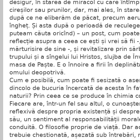
desigur, în starea de miracol cu care întîmp
cireșilor sau prunilor, dar, mai ales, în star
după ce ne eliberăm de păcat, precum aeru
îngheț. Și asta după o perioadă de reculege
puteam căuta oricînd) – un post, cum poate 
reflecție asupra a ceea ce ești și vrei să fii 
mărturisire de sine -, și revitalizare prin s
trupului și a sîngelui lui Hristos, slujba de Î
masa de Paște. E o înnoire a firii în deplinăta
omului deopotrivă.
Cum e posibilă, cum poate fi sesizată o as
dincolo de bucuria încercată de acesta în fa
naturii? Prin ceea ce se produce în chimia co
Fiecare are, într-un fel sau altul, o cunoaște
reflexivă despre propria existență și despre 
său, un sentiment al responsabilității moral
conduită. O filosofie proprie de viață. Dar a
trebuie chestionată, așezată sub întrebări, 