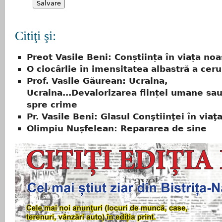
Citiţi şi:
Preot Vasile Beni: Conștiința în viața noa
O ciocârlie în imensitatea albastră a ceru
Prof. Vasile Găurean: Ucraina,
Ucraina...Devalorizarea ființei umane sa
spre crime
Pr. Vasile Beni: Glasul Conştiinţei în viaţ
Olimpiu Nușfelean: Repararea de sine