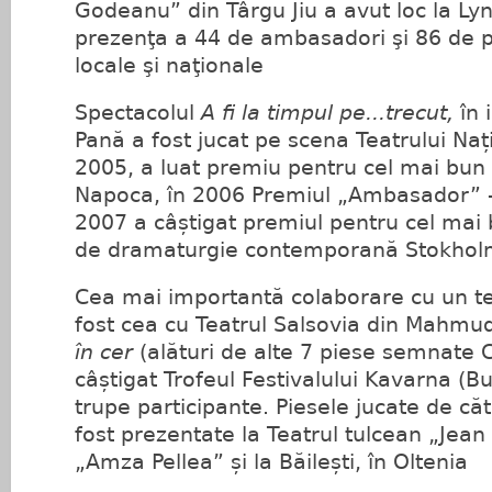
Godeanu” din Târgu Jiu a avut loc la Lyn
prezenţa a 44 de ambasadori şi 86 de per
locale şi naţionale
Spectacolul
A fi la timpul pe...trecut,
în 
Pană a fost jucat pe scena Teatrului Nați
2005, a luat premiu pentru cel mai bun s
Napoca, în 2006 Premiul „Ambasador” –
2007 a câștigat premiul pentru cel mai b
de dramaturgie contemporană Stokhol
Cea mai importantă colaborare cu un te
fost cea cu Teatrul Salsovia din Mahmu
în cer
(alături de alte 7 piese semnate 
câștigat Trofeul Festivalului Kavarna (Bu
trupe participante. Piesele jucate de că
fost prezentate la Teatrul tulcean „Jean 
„Amza Pellea” și la Băilești, în Oltenia