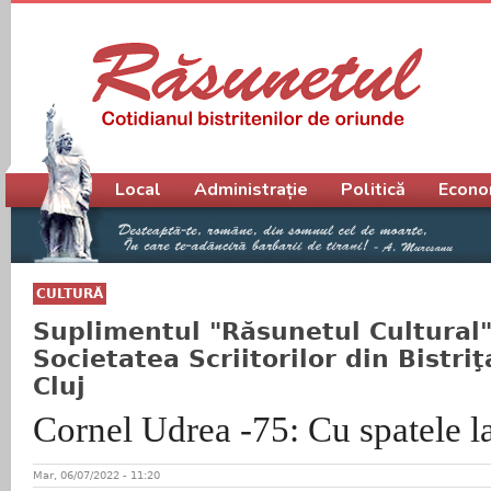
Meniu principal
Local
Administrație
Politică
Econo
CULTURĂ
Suplimentul "Răsunetul Cultural",
Societatea Scriitorilor din Bistr
Cluj
Cornel Udrea -75: Cu spatele l
Mar, 06/07/2022 - 11:20