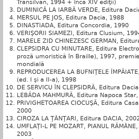
Transilvan, 1994 + încă XIV ediţii)
DUMINICĂ LA IARBĂ VERDE, Editura Daci
MERSUL PE JOS, Editura Dacia, 1988
DINASTIADA, Editura Concordia, 1990
VERIŞORII SIAMEZI, Editura Clusium, 199
MARELE ZID CHINEZESC GERMAN, Editura
CLEPSIDRA CU MINUTARE, Editura Electro
proză umoristică în Braille), 1997, premie
mondială
REPRODUCEREA LA BUFNIŢELE ÎMPĂIATE, 
(ed. I şi a II‑a), 1998
DE SERVICU ÎN CLEPSIDRĂ, Editura Dacia
LEBĂDA MAHMURĂ, Editura Napoca Star,
PRIVIGHETOAREA CIOCUŞĂ, Editura Casa Că
2000
CIROZA LA ŢÂNŢARI, Editura DACIA, 200
UMFLAŢI‑L PE MOZART, PIANUL RĂMÂNE, E
2003