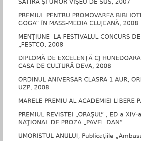
SATIRĂ ŞI UMOR VIŞEU DE SUS, 2007
PREMIUL PENTRU PROMOVAREA BIBLIOTE
GOGA” ÎN MASS‑MEDIA CLUJEANĂ, 2008
MENŢIUNE LA FESTIVALUL CONCURS D
„FESTCO, 2008
DIPLOMĂ DE EXCELENŢĂ CJ HUNEDOARA,
CASA DE CULTURĂ DEVA, 2008
ORDINUL ANIVERSAR CLASRA 1 AUR, ORD
UZP, 2008
MARELE PREMIU AL ACADEMIEI LIBERE 
PREMIUL REVISTEI „ORAŞUL” , ED a XIV‑
NAŢIONAL DE PROZĂ „PAVEL DAN”
UMORISTUL ANULUI, Publicaţiile „Ambasa