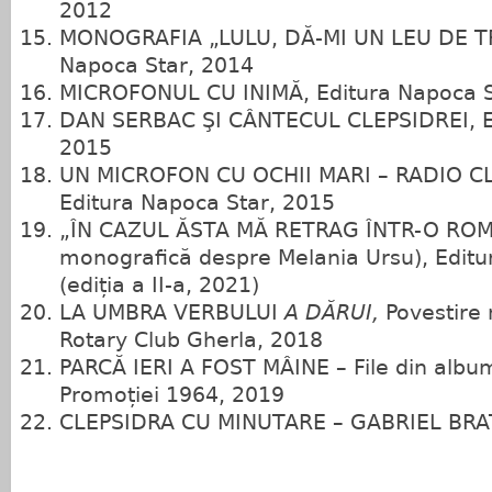
2012
MONOGRAFIA „LULU, DĂ‑MI UN LEU DE TR
Napoca Star, 2014
MICROFONUL CU INIMĂ, Editura Napoca S
DAN SERBAC ŞI CÂNTECUL CLEPSIDREI, Ed
2015
UN MICROFON CU OCHII MARI – RADIO CL
Editura Napoca Star, 2015
„ÎN CAZUL ĂSTA MĂ RETRAG ÎNTR-O ROMA
monografică despre Melania Ursu), Editu
(ediția a II-a, 2021)
LA UMBRA VERBULUI
A DĂRUI,
Povestire
Rotary Club Gherla, 2018
PARCĂ IERI A FOST MÂINE – File din album
Promoției 1964, 2019
CLEPSIDRA CU MINUTARE – GABRIEL BRA