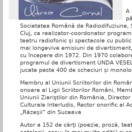
A 
pâ
Societatea Română de Radiodifuziune, 
Cluj, ca realizator‑coor­donator progra
teatru radiofonic şi spectacole cu public
mai longevive emisiuni de divertisment
cu începere din 1972. Din 1970 colabor
programul de divertisment UNDA VESELĂ
jucate peste 400 de scheciuri și monolo
Membru al Uniunii Scriitorilor din Rom
onoare al Ligii Scriitorilor Români, Me
Uniunii Ziariştilor din România, Director 
Culturale Interludis, Rector onorific al
„Răzeşii” din Suceava
Autor a 152 de cărţi (poezie, proză, tea