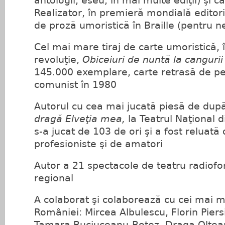
antologii, eseu; în mai multe ediţii) şi c
Realizator, în premieră mondială editor
de proză umoristică în Braille (pentru n
Cel mai mare tiraj de carte umoristică, 
revoluţie,
Obiceiuri de nuntă la cangurii
145.000 exemplare, carte retrasă de pe
comunist în 1980
Autorul cu cea mai jucată piesă de după
dragă Elveţia mea,
la Teatrul Naţional 
s‑a jucat de 103 de ori şi a fost reluată
profesioniste şi de amatori
Autor a 21 spectacole de teatru radiofon
regional
A colaborat şi colaborează cu cei mai ma
României: Mircea Albulescu, Florin Piers
Tamara Buciuceanu‑Botez, Draga Olteanu