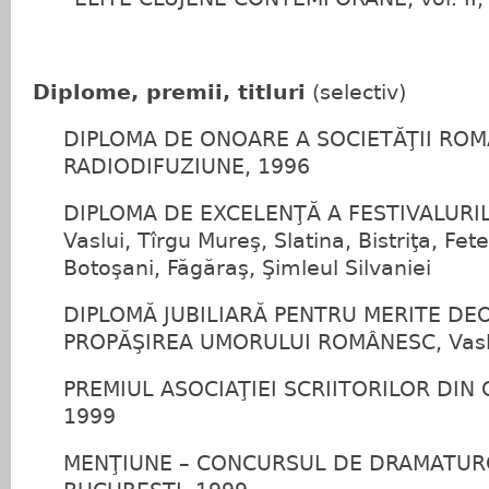
Diplome, premii, titluri
(selectiv)
DIPLOMA DE ONOARE A SOCIETĂŢII RO
RADIODIFUZIUNE, 1996
DIPLOMA DE EXCELENŢĂ A FESTIVALURI
Vaslui, Tîrgu Mureş, Slatina, Bistriţa, Fe
Botoşani, Făgăraş, Şimleul Silvaniei
DIPLOMĂ JUBILIARĂ PENTRU MERITE DEO
PROPĂŞIREA UMORULUI ROMÂNESC, Vasl
PREMIUL ASOCIAŢIEI SCRIITORILOR DIN CL
1999
MENŢIUNE – CONCURSUL DE DRAMATURG