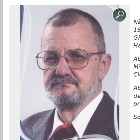
Nă
19
Gh
Ha
Ab
Mi
Cl
Ab
de
p
Sc