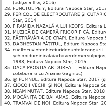
(ediţia a II‑a, 2016)
PUNCTUL PE Y, Editura Napoca Star, 201
PERICOL DE ELECTROCUTARE ŞI CUTĂRICĂ
Star, 2014
PIRAMIDA NAZALĂ A LUI KEOPS, Editura 
MUZICĂ DE CAMERĂ FRIGORIFICĂ, Editura
PĂSTRĂVĂRIA DE CRAPI, Editura Napoca 
DAGHESTAN PĂŢITUL, Editura Napoca Sta
cualtecuvinteobiceiuridenuntălacangurii
şchiopiduminicălaiarbăverdemersulpejos,
1988, Editura Napoca Star, 2015
DACĂ PROSTIA AR DUREA..., Editura Napo
colaborare cu Ananie Gagniuc)
@ PUMNUL, Editura Napoca Star, 2017 (și e
CIOCOII VECHI. ȘI NOI, Editura Napoca St
NEAM MUTAT, Editura Napoca Star, 2018
MOCĂNIȚA DE BAHAMAS, Editura Napoca 
TRAMVAI DE NOI, Editura Napoca Star, 2