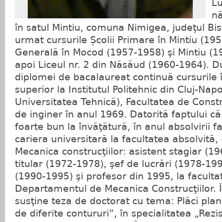
Lu
nă
în satul Mintiu, comuna Nimigea, judeţul Bis
urmat cursurile Școlii Primare în Mintiu (19
Generală în Mocod (1957-1958) şi Mintiu (
apoi Liceul nr. 2 din Năsăud (1960-1964). 
diplomei de bacalaureat continuă cursurile
superior la Institutul Politehnic din Cluj-Nap
Universitatea Tehnică), Facultatea de Construc
de inginer în anul 1969. Datorită faptului că
foarte bun la învăţătură, în anul absolvirii fa
cariera universitară la facultatea absolvită,
Mecanica construcţiilor: asistent stagiar (1
titular (1972-1978), şef de lucrări (1978-19
(1990-1995) şi profesor din 1995, la faculta
Departamentul de Mecanica Construcţiilor. Î
susţine teza de doctorat cu tema: Plăci pla
de diferite contururi”, în specialitatea „Rezi