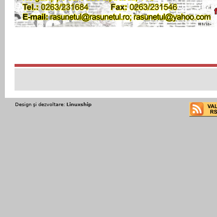
Design şi dezvoltare:
Linuxship