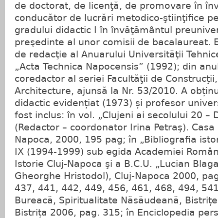
de doctorat, de licenţă, de promovare în în
conducător de lucrări metodico-ştiinţifice p
gradului didactic I în învăţământul preuniver
preşedinte al unor comisii de bacalaureat. 
de redacţie al Anuarului Universităţii Tehni
„Acta Technica Napocensis” (1992); din anul
coredactor al seriei Facultăţii de Construcţii
Architecture, ajunsă la Nr. 53/2010. A obținu
didactic evidențiat (1973) și profesor univer
fost inclus: în vol. „Clujeni ai secolului 20 –
(Redactor – coordonator Irina Petraş). Casa Că
Napoca, 2000, 195 pag; în „Bibliografia isto
IX (1994-1999) sub egida Academiei Române,
Istorie Cluj-Napoca şi a B.C.U. „Lucian Bla
Gheorghe Hristodol), Cluj-Napoca 2000, pag
437, 441, 442, 449, 456, 461, 468, 494, 541; 
Bureacă, Spiritualitate Năsăudeană, Bistriț
Bistrița 2006, pag. 315; în Enciclopedia pers