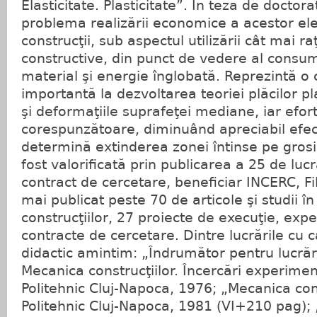
Elasticitate. Plasticitate”. În teza de doctor
problema realizării economice a acestor e
construcţii, sub aspectul utilizării cât mai r
constructive, din punct de vedere al consu
material şi energie înglobată. Reprezintă o 
importantă la dezvoltarea teoriei plăcilor 
şi deformaţiile suprafeţei mediane, iar ef
corespunzătoare, diminuând apreciabil efect
determină extinderea zonei întinse pe gros
fost valorificată prin publicarea a 25 de lucrăr
contract de cercetare, beneficiar INCERC, Fi
mai publicat peste 70 de articole şi studii î
construcţiilor, 27 proiecte de execuţie, expe
contracte de cercetare. Dintre lucrările cu ca
didactic amintim: „Îndrumător pentru lucrări
Mecanica construcţiilor. Încercări experiment
Politehnic Cluj-Napoca, 1976; „Mecanica constr
Politehnic Cluj-Napoca, 1981 (VI+210 pag); 