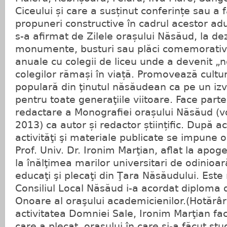
Ciceului și care a susținut conferințe sau 
propuneri constructive în cadrul acestor adu
s-a afirmat de Zilele orașului Năsăud, la dez
monumente, busturi sau plăci comemorative,
anuale cu colegii de liceu unde a devenit „no
colegilor rămași în viață. Promovează cultura
populară din ţinutul năsăudean ca pe un izv
pentru toate generaţiile viitoare. Face parte
redactare a Monografiei orașului Năsăud (vol.
2013) ca autor și redactor științific. După
activităţi şi materiale publicate se impune o
Prof. Univ. Dr. Ironim Marţian, aflat la apoge
la înălţimea marilor universitari de odinioar
educaţi şi plecaţi din Ţara Năsăudului. Este
Consiliul Local Năsăud i-a acordat diploma
Onoare al oraşului academicienilor.(Hotărâr
activitatea Domniei Sale, Ironim Marţian fac
care a plecat, oraşului în care şi-a făcut stud