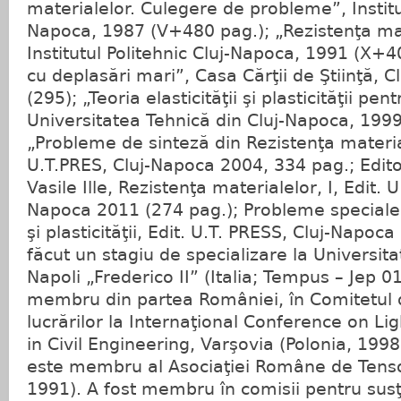
materialelor. Culegere de probleme”, Institut
Napoca, 1987 (V+480 pag.); „Rezistenţa mate
Institutul Politehnic Cluj-Napoca, 1991 (X+4
cu deplasări mari”, Casa Cărţii de Ştiinţă, 
(295); „Teoria elasticităţii şi plasticităţii pen
Universitatea Tehnică din Cluj-Napoca, 199
„Probleme de sinteză din Rezistenţa materia
U.T.PRES, Cluj-Napoca 2004, 334 pag.; Editor
Vasile Ille, Rezistenţa materialelor, I, Edit. 
Napoca 2011 (274 pag.); Probleme speciale d
şi plasticităţii, Edit. U.T. PRESS, Cluj-Napoc
făcut un stagiu de specializare la Universita
Napoli „Frederico II” (Italia; Tempus – Jep 
membru din partea României, în Comitetul 
lucrărilor la Internaţional Conference on Li
in Civil Engineering, Varşovia (Polonia, 19
este membru al Asociaţiei Române de Tenso
1991). A fost membru în comisii pentru su