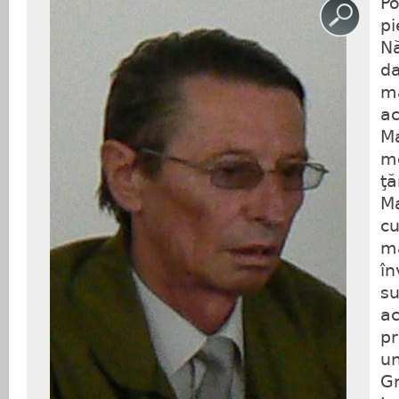
Po
pi
Nă
da
ma
ac
Ma
mo
ţă
Ma
cu
ma
în
su
ac
pr
un
Gr