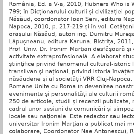
România, Ed. a V-a, 2010, Hübners Who is 
799; în Dicționarului culturii și civilizației po
Năsăud, coordonator Ioan Seni, editura Napo
Napoca, 2010, p. 217-219 și în vol. Cetățen
orașului Năsăud, autori ing. Dumitru Mureșa
Lăpușneanu, editura Karuna, Bistrița, 2011,
Prof. Univ. Dr. Ironim Marţian desfăşoară şi 
activitate extraprofesională. A elaborat studi
ştiinţifice privind fenomenul cultural-istoric 
transilvan şi naţional, privind istoria învăţă
năsăudene și al societății VRR Cluj-Napoca, l
Române Unite cu Roma în devenirea noastră
evenimente și personalități ale culturii rom
250 de articole, studii şi recenzii publicate
cadrul unor sesiuni de comunicări şi simpozi
locale sau naţionale. Este redactor sau lecto
universitar Ironim Marţian a publicat mai mul
colaborare, Coordonator Nae Antonescu), R