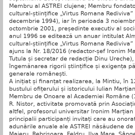
Membru al ASTREI clujene; Membru fondator 
cultural-științifice „Virtus Romana Rediviva”
decembrie 1994), iar în perioada 3 noiemb
octombrie 2001, președinte executiv al socie
anul 1996 se editează un anuar intitulat Al
cultural-științifice „Virtus Romana Rediviva”
ajuns la Nr. 18/2016 (redactor-șef Ironim Ma
Tutula și secretar de redacție Dinu Ureche),
îngemănarea rigorii științifice și exigența pă
generale românești.
A inițiat și finanțat realizarea, la Mintiu, î
bustului ofițerului și istoricului Iulian Marți
Membru de Onoare al Academiei Române (19
R. Nistor, activitate promovată prin Asocia
altfel, profesorul universitar Ironim Marțian 
principalii participanți invitați care au onora
adunările anuale ale ASTREI năsăudene de 
Maieru, Rebrișoara, Feldru, Ilva Mare, Sângeo