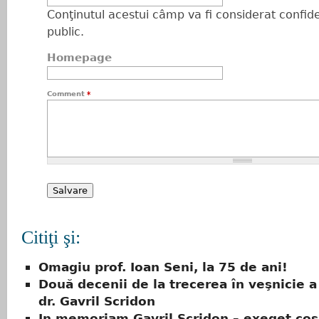
Conţinutul acestui câmp va fi considerat confiden
public.
Homepage
Comment
*
Citiţi şi:
Omagiu prof. Ioan Seni, la 75 de ani!
Două decenii de la trecerea în veşnicie a 
dr. Gavril Scridon
In memoriam Gavril Scridon – exeget co