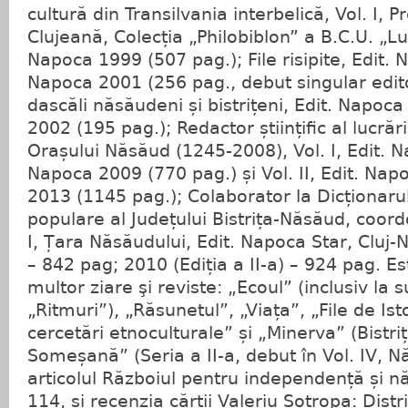
cultură din Transilvania interbelică, Vol. I, 
Clujeană, Colecția „Philobiblon” a B.C.U. „Lu
Napoca 1999 (507 pag.); File risipite, Edit. 
Napoca 2001 (256 pag., debut singular editor
dascăli năsăudeni și bistrițeni, Edit. Napoca
2002 (195 pag.); Redactor științific al lucrăr
Orașului Năsăud (1245-2008), Vol. I, Edit. N
Napoca 2009 (770 pag.) și Vol. II, Edit. Nap
2013 (1145 pag.); Colaborator la Dicționarul cu
populare al Județului Bistrița-Năsăud, coord
I, Țara Năsăudului, Edit. Napoca Star, Cluj-
– 842 pag; 2010 (Ediția a II-a) – 924 pag. E
multor ziare şi reviste: „Ecoul” (inclusiv la 
„Ritmuri”), „Răsunetul”, „Viața”, „File de Isto
cercetări etnoculturale” și „Minerva” (Bistri
Someșană” (Seria a II-a, debut în Vol. IV, 
articolul Războiul pentru independență și n
114, și recenzia cărții Valeriu Șotropa: Distr