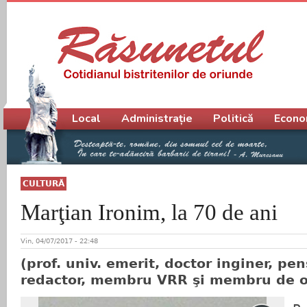
Meniu principal
Local
Administrație
Politică
Econo
CULTURĂ
Marţian Ironim, la 70 de ani
Vin, 04/07/2017 - 22:48
(prof. univ. emerit, doctor inginer, pen
redactor, membru VRR şi membru de 