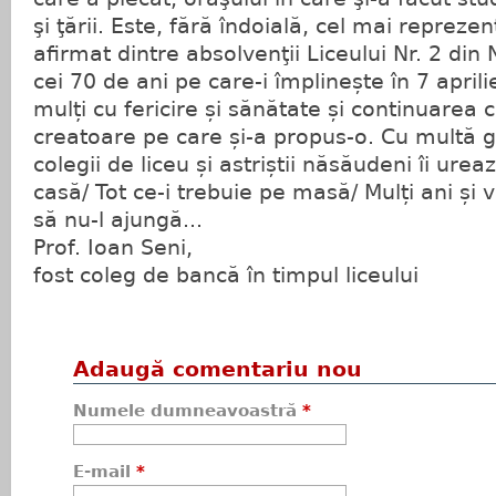
şi ţării. Este, fără îndoială, cel mai reprezen
afirmat dintre absolvenţii Liceului Nr. 2 di
cei 70 de ani pe care-i împlinește în 7 aprilie
mulți cu fericire și sănătate și continuarea 
creatoare pe care și-a propus-o. Cu multă g
colegii de liceu și astriștii năsăudeni îi ur
casă/ Tot ce-i trebuie pe masă/ Mulți ani și 
să nu-l ajungă...
Prof. Ioan Seni,
fost coleg de bancă în timpul liceului
Adaugă comentariu nou
Numele dumneavoastră
*
E-mail
*