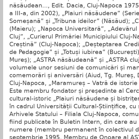
năsăudean..., Edit. Dacia, Cluj-Napoca 1975
a III-a, din 2002), „Plaiuri năsăudene” (Ser
Someșană” și „Tribuna ideilor” (Năsăud); „Cu
(Maieru); „Napoca Universitară”, „Adevărul d
Cluj”, „Curierul Primăriei Municipiului Cluj-N
Creștină” (Cluj-Napoca); „Deșteptarea Credin
de Pedagogie” și „Totuși iubirea” (București)
Mureș); „ASTRA năsăudeană” și „ASTRA cluj
volumele unor sesiuni de comunicări și manif
comemorări și aniversări (Aiud, Tg. Mureș, D
Cluj-Napoca, „Maramureș – Vatră de istorie 
Este membru fondator și președinte al Cercul
cultural-istoric „Plaiuri năsăudene și bistriț
în cadrul Universității Cultural-Științifice, c
Arhivele Statului – Filiala Cluj-Napoca, com
fiind publicate în Buletin Intern, din care a
numere (membru permanent în colectivul de
septembrie 1995, Membru de Onoare al AS