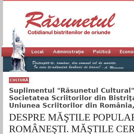
Meniu principal
Local
Administrație
Politică
Econo
CULTURĂ
Suplimentul "Răsunetul Cultural",
Societatea Scriitorilor din Bistri
Uniunea Scriitorilor din România, 
DESPRE MĂŞTILE POPULA
ROMÂNEŞTI. MĂŞTILE CE