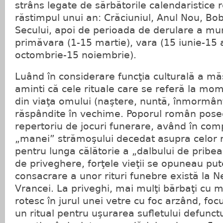
strâns legate de sărbătorile calendaristice re
răstimpul unui an: Crăciuniul, Anul Nou, Bo
Secului, apoi de perioada de derulare a mun
primăvara (1-15 martie), vara (15 iunie-15
octombrie-15 noiembrie).
Luând în considerare funcţia culturală a mă
aminti că cele rituale care se referă la mo
din viaţa omului (naştere, nuntă, înmormân
răspândite în vechime. Poporul român pos
repertoriu de jocuri funerare, având în com
„manei” strămoşului decedat asupra celor r
pentru lunga călătorie a „dalbului de pribea
de priveghere, forţele vieţii se opuneau put
consacrare a unor rituri funebre există la N
Vrancei. La priveghi, mai mulţi bărbaţi cu 
rotesc în jurul unei vetre cu foc arzând, foc
un ritual pentru uşurarea sufletului defunctu