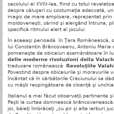
secolului al XVIII-lea, fiind cu totul revelato
despre căluşari cu costumaţie adecvată, un 
magic de mare amploare, reprezentat prin s
moldoveneşti, sărind şi alergând întruna, pl
specifică ritmului alert al jocului.
În aceeaşi perioadă în Ţara Românească, se
lui Constantin Brâncoveanu, Antoniu Maria 
pomeneşte de obiceiuri asemănătoare în lu
delle moderne rivoluzioni della Valach
traducere românească
Revoluţiile Valah
Povestind despre obiceiurile şi moravurile v
încântat că în sărbătorile Crăciunului se d
cu măşti respingătoare de cloanţă şi unchia
Italianul a mai făcut observaţii pertinente ş
Paşti la curtea domnească brâncovenească. 
joi, băieţi îmbrăcaţi „cu pir şi alte ierburi j