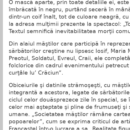
O mască aparte, prin toate detaliile ei, es
îmbrăcată în negru, purtând seceră în mână
dintr-un coif înalt, tot de culoare neagră, c
la adresa mulţimii prezente la spectacol: „Toţ
Textul semnifică inevitabilitatea morţii com
Din alaiul măştilor care participă în repreze
sărbătorilor creştine nu lipsesc Iosif, Maria 
Preotul, Soldatul, Evreul, Craii, ele comple
folclorice din cadrul evenimentului petrecut
curţâle lu’ Crăciun”.
Obiceiurile şi datinile strămoşeşti, cu măşti
integrantă a acestora, legate de sărbătoril
ciclul celor douăsprezece zile în special, se 
celor mai aşteptate şi pline de frumuseţi şi
umane. „Societatea măştilor rămâne cartea 
popoarelor”, cum se exprima criticul de art
Francastel într-o lucrare a sa „Realitate figu