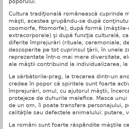
poporului.
Cultura tradiţională românească cuprinde m
măşti, acestea grupându-se după conţinutul
zoomorfe, fitomorfe), după formă (măştile-
extracorporale) şi după funcţia culturală, ca
diferite împrejurări (rituale, ceremoniale, d
descoperite pe tot cuprinsul ţării, în unele z
reprezentate într-o mai mare diversitate, e
ale măştii contribuind la individualizarea, l
La sărbătorile-prag, la trecerea dintr-un ano
credea în popor că spiritele sunt foarte acti
împrejurări, omul, cu ajutorul măştii, încer
protejeze de duhurile malefice. Masca unui
de un om, îi poate transfera personajului, 
calităţile sau defectele animalului: putere, v
La români sunt foarte răspândite măştile ce