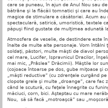
care se puneau, în ajun de Anul Nou sau de
bătrâne şi la flăcăii tomnatici şi care au înd
magice de stimulare a căsătoriei. Acum au 
spectaculară, satirică, umoristică, textele c
păpuşi fiind gustate de mulţimea adunată la 
Atmosfera de veselie, de destindere este înt
înalte de multe alte personaje. Vom întâlni ţi
soldaţi, păstori, multe măşti de diavol pers
cel mare, Lucifer, Ispravnicul Dracilor, Înşel
mai mic, „Prâslea” Drăcimii). Măştile lor s
(cojoace întoarse pe dos, gube miţoase şi c
„măşti reductive” (cu zdrenţele curgând pe e
clopote grele şi multe „droange”, care fac
când le scutură, cu feţele înnegrite cu funin
măciuci, corn, bici. Aşteptau cu mare nerăb
Nou, să să facă „motroaşcă” sau „moşcoră