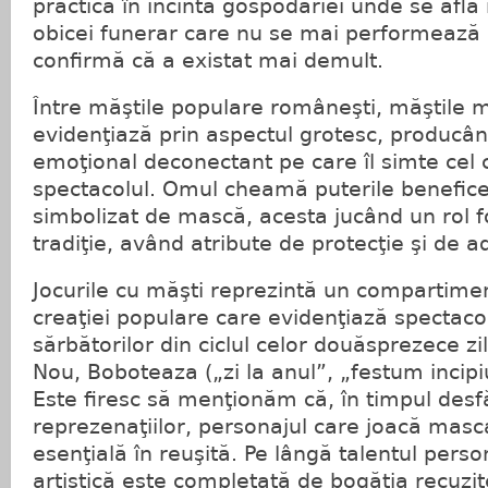
practica în incinta gospodăriei unde se afla
obicei funerar care nu se mai performează a
confirmă că a existat mai demult.
Între măştile populare româneşti, măştile
evidenţiază prin aspectul grotesc, producân
emoţional deconectant pe care îl simte cel 
spectacolul. Omul cheamă puterile benefice a
simbolizat de mască, acesta jucând un rol f
tradiţie, având atribute de protecţie şi de 
Jocurile cu măşti reprezintă un compartime
creaţiei populare care evidenţiază spectacolu
sărbătorilor din ciclul celor douăsprezece zi
Nou, Boboteaza („zi la anul”, „festum incip
Este firesc să menţionăm că, în timpul desf
reprezenaţiilor, personajul care joacă masc
esenţială în reuşită. Pe lângă talentul perso
artistică este completată de bogăţia recuzit