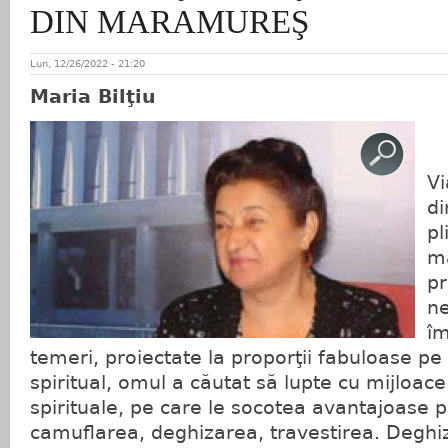
DIN MARAMUREŞ
Lun, 12/26/2022 - 21:20
Maria Bilţiu
Vi
di
pl
ma
p
ne
îm
temeri, proiectate la proporţii fabuloase pe 
spiritual, omul a căutat să lupte cu mijloace
spirituale, pe care le socotea avantajoase pe
camuflarea, deghizarea, travestirea. Deghiz