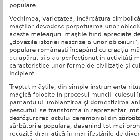
populare.
Vechimea, varietatea, încărcătura simbolică
măştilor dovedesc perpetuarea unor obiceiu
aceste meleaguri, măştile fiind apreciate d
„dovezile istoriei nescrise a unor obiceiuri”,
populare româneşti începând cu creaţia măş
au apărut şi s-au perfecţionat în activităţi m
caracteristice unor forme de civilizaţie şi cu
incipient.
Treptat măştile, din simple instrumente ritu
magică folosite în procesul muncii: culesul î
pământului, îmblânzirea şi domesticirea an
pescuitul, se transformă în reprezentări mi
desfăşurarea actului ceremonial din sărbător
sărbătorile populare, devenind tot mai pro
recuzită dramatică în manifestările de dive