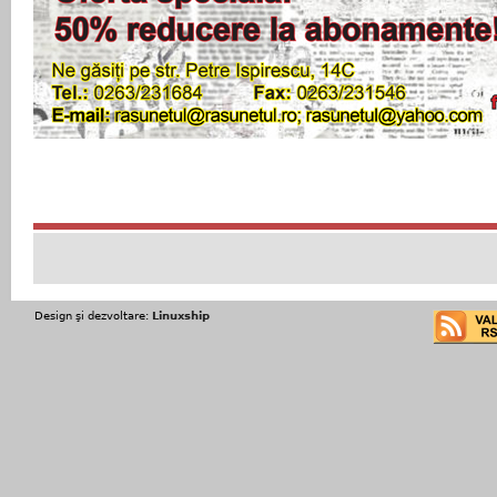
Design şi dezvoltare:
Linuxship