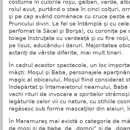
costume în culorile roşu, galben, verde, alb
rolul avut, purtând o stea în cinci colţuri, o
şi pe cap având comănace cu cruce peste e
Pruncului divin. La fel se întâmplă şi cu cele
perfomat la Săcel şi Borşa), cu coroniţe pe c
toiege înstruţate cu verdeaţă şi cu fire roşii
pe Iisus, aducându-i daruri. Majoritatea obic
actanţi de vârste diferite, mai mult tineri.
În cadrul acestor spectacole, un loc import
măşti: Moşul şi Baba, personajele aparţinân
magic al obiceiului, Moşul fiind considerat 
îndepărtat şi întemeietorul neamului, Baba
vechi rituri de invocare a spiritelor strămoşi
legăturile celor vii cu natura, cu stihiile co
regăsesc sub forma mascaţilor din alaiuri, în
În Maramureş mai există o categorie de măş
de moşi şi de babe, de „domni” şi de „doa