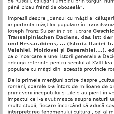
de Rusalii, căluşarii umblau prin târguri nu
până picau frânţi de oboseală”.
Impresii despre „dansul cu măşti al căluşari
importanţa măştilor populare în Transilvani
Ioseph Franz Sulzer în a sa lucrare
Geschic
Transalpinischen Daciens, das ist: de
und
Bessarabiens, ... (Istoria Daciei t
Valahiei, Moldovei şi
Basarabiei,...),
edi
ca o încercare a unei istorii generale a Daci
adaugă referinţe pentru secolul al XVIII-lea
populare cu măşti din această provincie r
De la primele menţiuni scrise despre „cultu
români, soarele s-a întors de milioane de ori 
primăverii începutului şi zilele au pierit în v
impactul ce l-a avut masca asupra naturii 
multe studii, fiecare încercând să aducă ce
interpretarea fenomenului cultural, cel al m