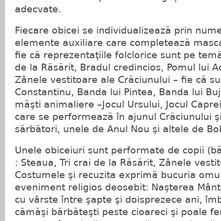
adecvate.
Fiecare obicei se individualizează prin nume
elemente auxiliare care completează masca,
fie că reprezentaţiile folclorice sunt pe temă
de la Răsărit, Bradul credincios, Pomul lui A
Zânele vestitoare ale Crăciunului – fie că su
Constantinu, Banda lui Pintea, Banda lui Buj
măşti animaliere –Jocul Ursului, Jocul Caprei
care se performează în ajunul Crăciunului şi
sărbători, unele de Anul Nou şi altele de B
Unele obiceiuri sunt performate de copii (băi
: Steaua, Tri crai de la Răsărit, Zânele vesti
Costumele şi recuzita exprimă bucuria omulu
eveniment religios deosebit: Naşterea Mântui
cu vârste între şapte şi doisprezece ani, îmb
cămăşi bărbăteşti peste cioareci şi poale f