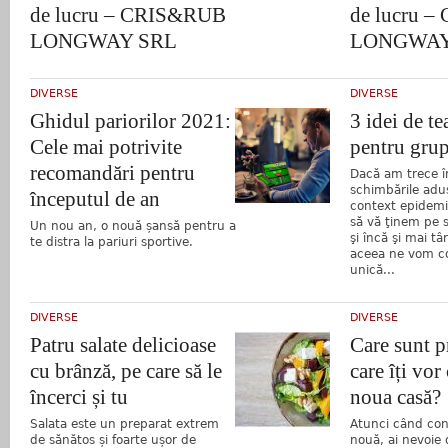
de lucru – CRIS&RUB
de lucru 
LONGWAY SRL
LONGWAY
DIVERSE
DIVERSE
Ghidul pariorilor 2021:
3 idei de t
Cele mai potrivite
pentru grup
recomandări pentru
Dacă am trece în
schimbările adu
începutul de an
context epidemio
să vă ţinem pe
Un nou an, o nouă șansă pentru a
şi încă şi mai tâ
te distra la pariuri sportive.
aceea ne vom c
unică...
DIVERSE
DIVERSE
Patru salate delicioase
Care sunt p
cu brânză, pe care să le
care îți vor
încerci și tu
noua casă?
Salata este un preparat extrem
Atunci când cons
de sănătos și foarte ușor de
nouă, ai nevoie 