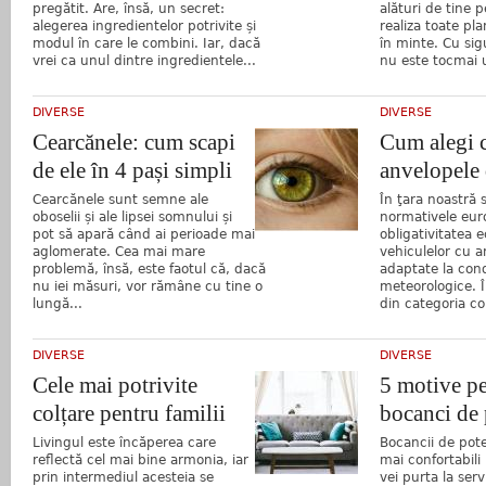
pregătit. Are, însă, un secret:
alături de tine 
alegerea ingredientelor potrivite și
realiza toate pla
modul în care le combini. Iar, dacă
în minte. Cu sig
vrei ca unul dintre ingredientele...
nu este tocmai u
DIVERSE
DIVERSE
Cearcănele: cum scapi
Cum alegi 
de ele în 4 pași simpli
anvelopele 
Cearcănele sunt semne ale
În ţara noastră 
oboselii și ale lipsei somnului și
normativele eu
pot să apară când ai perioade mai
obligativitatea e
aglomerate. Cea mai mare
vehiculelor cu 
problemă, însă, este faotul că, dacă
adaptate la condi
nu iei măsuri, vor rămâne cu tine o
meteorologice. Î
lungă...
din categoria co
DIVERSE
DIVERSE
Cele mai potrivite
5 motive pe
colțare pentru familii
bocanci de 
Livingul este încăperea care
Bocancii de pote
reflectă cel mai bine armonia, iar
mai confortabili 
prin intermediul acesteia se
vei purta la servi