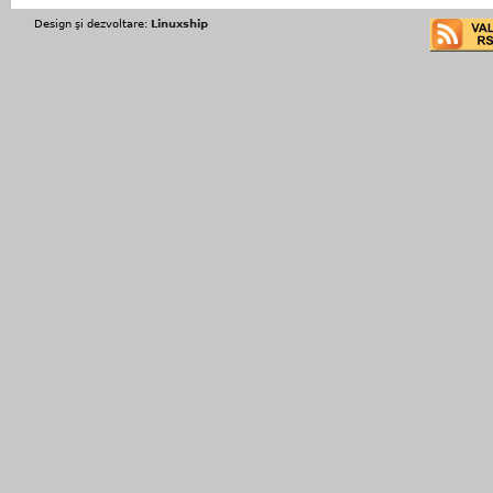
Design şi dezvoltare:
Linuxship