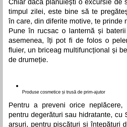
Chiar dacă plănuiești o excursie de s
timpul zilei, este bine să te pregăteșt
în care, din diferite motive, te prinde
Pune în rucsac o lanternă și baterii
asemenea, îți pot fi de folos o peler
fluier, un briceag multifuncțional și b
de drumeție. 
Produse cosmetice și trusă de prim-ajutor
Pentru a preveni orice neplăcere, 
pentru degerături sau hidratante, cu S
arsuri, pentru pișcături și înțepături 