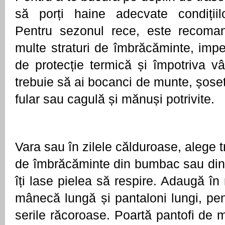
să porți haine adecvate condițiilo
Pentru sezonul rece, este recoman
multe straturi de îmbrăcăminte, imper
de protecție termică și împotriva vân
trebuie să ai bocanci de munte, șoset
fular sau cagulă și mănuși potrivite. 
Vara sau în zilele călduroase, alege tr
de îmbrăcăminte din bumbac sau din 
îți lase pielea să respire. Adaugă în
mânecă lungă și pantaloni lungi, pent
serile răcoroase. Poartă pantofi de 