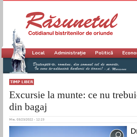
Meniu principal
Local
Administrație
Politică
Econo
TIMP LIBER
Excursie la munte: ce nu trebui
din bagaj
Mie, 03/23/2022 - 12:23
D