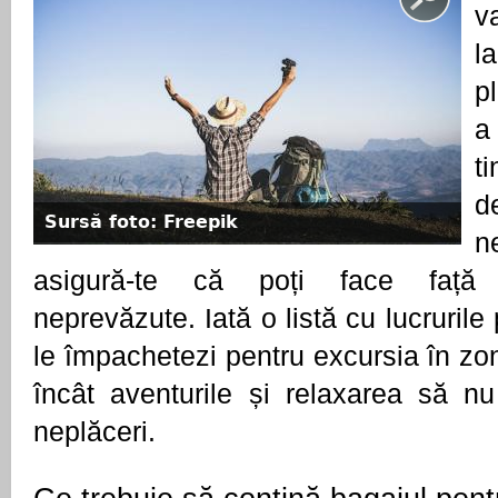
v
l
p
a
t
d
Sursă foto: Freepik
n
asigură-te că poți face față or
neprevăzute. Iată o listă cu lucrurile 
le împachetezi pentru excursia în zon
încât aventurile și relaxarea să nu 
neplăceri.