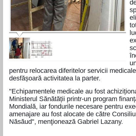
de
sp
el
to
lu
ex
sc
î
un
pentru relocarea diferitelor servicii medicale
desfășoară activitatea la parter.
"Echipamentele medicale au fost achizițion
Ministerul Sănătății printr-un program finan
Mondială, iar fondurile necesare pentru exec
amenajare au fost alocate de către Consiliul
Năsăud", menţionează Gabriel Lazany.