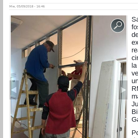
Mie, 05/09/2018 - 16:46
S
fo
de
ex
r
ci
la
ve
un
R
ma
J
Bi
Ga
Po