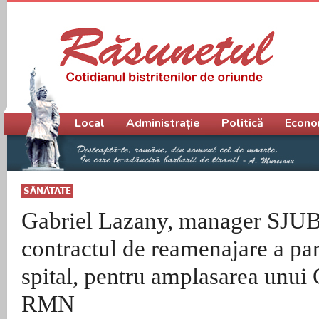
Meniu principal
Local
Administrație
Politică
Econo
SĂNĂTATE
Gabriel Lazany, manager SJUB
contractul de reamenajare a par
spital, pentru amplasarea unui 
RMN