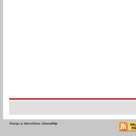
Design şi dezvoltare:
Linuxship