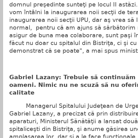
domnul preşedinte sunteţi pe locul II astăzi
vom întâlni la inaugurarea noii secţii de tera
inaugurarea noii secţii UPU, dar aş vrea să 
normal, pentru că am ajuns să sărbătorim 
asigur de buna mea colaborare, sunt paşi î
făcut nu doar cu spitalul din Bistriţa, ci şi cu
demonstrat că se poate", a mai spus ministr
Gabriel Lazany: Trebuie să continuăm i
oameni. Nimic nu ne scuză să nu oferi
calitate
Managerul Spitalului Judeţean de Urgenţ
Gabriel Lazany, a precizat că prin distribui
aparaturi, Ministerul Sănătăţii a lansat două
spitaliceşti din Bistriţa, şi anume găsirea un
amplasarea lor, dar şi a le face funcţional