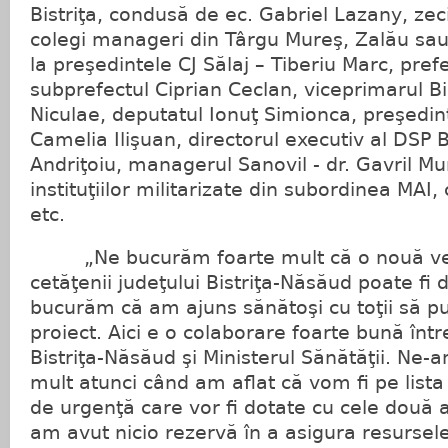
Bistriţa, condusă de ec. Gabriel Lazany, zeci 
colegi manageri din Târgu Mureş, Zalău sa
la preşedintele CJ Sălaj – Tiberiu Marc, prefe
subprefectul Ciprian Ceclan, viceprimarul Bis
Niculae, deputatul Ionuţ Simionca, preşedin
Camelia Ilişuan, directorul executiv al DSP 
Andriţoiu, managerul Sanovil - dr. Gavril Mu
instituţiilor militarizate din subordinea MAI, 
etc.
„Ne bucurăm foarte mult că o nouă ves
cetăţenii judeţului Bistriţa-Năsăud poate fi 
bucurăm că am ajuns sănătoşi cu toţii să p
proiect. Aici e o colaborare foarte bună într
Bistriţa-Năsăud şi Ministerul Sănătăţii. Ne-
mult atunci când am aflat că vom fi pe lista
de urgenţă care vor fi dotate cu cele două a
am avut nicio rezervă în a asigura resursel