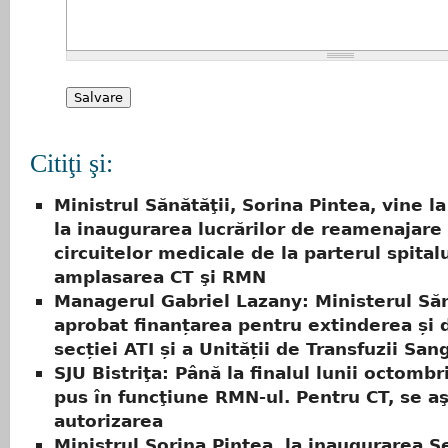
Citiţi şi:
Ministrul Sănătăţii, Sorina Pintea, vine la 
la inaugurarea lucrărilor de reamenajare
circuitelor medicale de la parterul spital
amplasarea CT şi RMN
Managerul Gabriel Lazany: Ministerul Săn
aprobat finanțarea pentru extinderea și 
secției ATI și a Unității de Transfuzii San
SJU Bistriţa: Până la finalul lunii octombri
pus în funcţiune RMN-ul. Pentru CT, se a
autorizarea
Ministrul Sorina Pintea, la inaugurarea Se