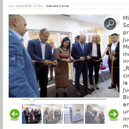
Lun, 11/26/2018 - 11:54
Gabriela Ciornei
Mi
So
pr
Ju
M
in
in
„
ci
la
Ju
Bi
am
un
in
ma