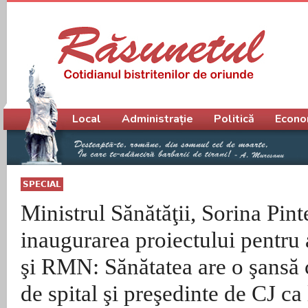
Meniu principal
Local
Administrație
Politică
Econo
SPECIAL
Ministrul Sănătăţii, Sorina Pinte
inaugurarea proiectului pentr
şi RMN: Sănătatea are o şansă
de spital şi preşedinte de CJ ca 