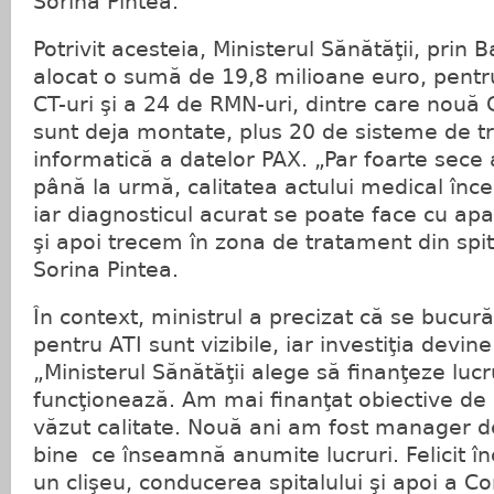
Sorina Pintea.
Potrivit acesteia, Ministerul Sănătăţii, prin
alocat o sumă de 19,8 milioane euro, pentr
CT-uri şi a 24 de RMN-uri, dintre care nouă 
sunt deja montate, plus 20 de sisteme de t
informatică a datelor PAX. „Par foarte sece 
până la urmă, calitatea actului medical înce
iar diagnosticul acurat se poate face cu a
şi apoi trecem în zona de tratament din spi
Sorina Pintea.
În context, ministrul a precizat că se bucură
pentru ATI sunt vizibile, iar investiţia devine
„Ministerul Sănătăţii alege să finanţeze lucr
funcţionează. Am mai finanţat obiective de i
văzut calitate. Nouă ani am fost manager de 
bine ce înseamnă anumite lucruri. Felicit în
un clişeu, conducerea spitalului şi apoi a Co