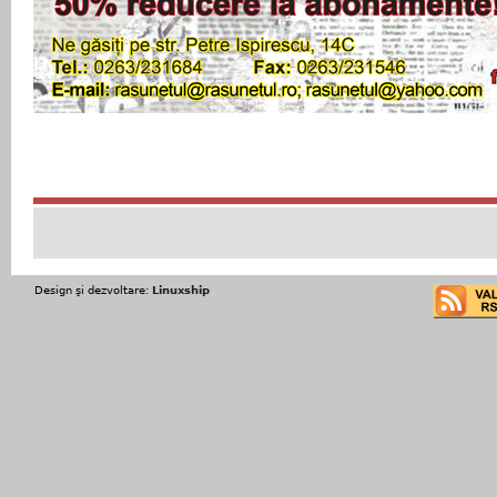
Design şi dezvoltare:
Linuxship