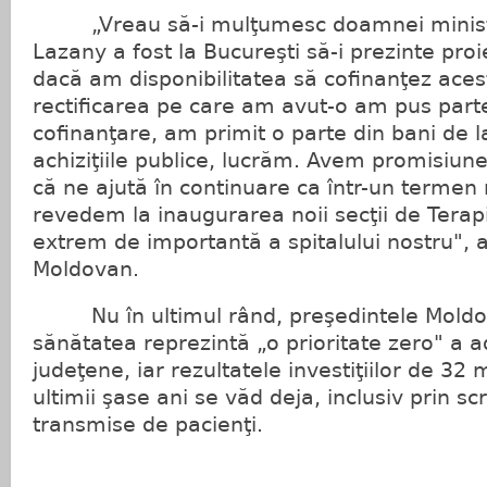
„Vreau să-i mulţumesc doamnei ministru
Lazany a fost la Bucureşti să-i prezinte proi
dacă am disponibilitatea să cofinanţez acest
rectificarea pe care am avut-o am pus part
cofinanţare, am primit o parte din bani de la
achiziţiile publice, lucrăm. Avem promisiu
că ne ajută în continuare ca într-un termen
revedem la inaugurarea noii secţii de Terapi
extrem de importantă a spitalului nostru",
Moldovan.
Nu în ultimul rând, preşedintele Moldo
sănătatea reprezintă „o prioritate zero" a a
judeţene, iar rezultatele investiţiilor de 32
ultimii şase ani se văd deja, inclusiv prin s
transmise de pacienţi.