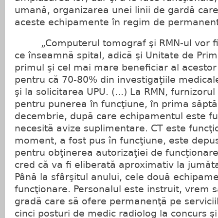
umană, organizarea unei linii de gardă car
aceste echipamente în regim de permanen
„Computerul tomograf şi RMN-ul vor fi ut
ce înseamnă spital, adică şi Unitate de Prim
primul şi cel mai mare beneficiar al acesto
pentru că 70-80% din investigaţiile medical
şi la solicitarea UPU. (...) La RMN, furnizor
pentru punerea în funcţiune, în prima săpt
decembrie, după care echipamentul este fu
necesită avize suplimentare. CT este funcţio
moment, a fost pus în funcţiune, este depu
pentru obţinerea autorizaţiei de funcţionare
cred că va fi eliberată aproximativ la jumăt
Până la sfârşitul anului, cele două echipame
funcţionare. Personalul este instruit, vrem 
gradă care să ofere permanenţă pe servicii
cinci posturi de medic radiolog la concurs şi