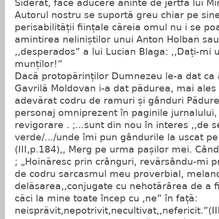
Siderat, face aducere aninte de jertfa lui M
Autorul nostru se suportă greu chiar pe sine
perisabilității ființale căreia omul nu i se p
amintirea neliniștilor unui Anton Holban s
,,desperados” a lui Lucian Blaga: ,,Dați-mi u
munților!”
Dacă protopărinților Dumnezeu le-a dat ca a
Gavrilă Moldovan i-a dat pădurea, mai ales 
adevărat codru de ramuri și gânduri Pădure
personaj omniprezent în paginile jurnalului,
revigorare . ;...sunt din nou în interes ,,de 
verde/.../unde îmi pun gândurile la uscat pe
(III,p.184),, Merg pe urma pașilor mei. Cân
; „Hoinăresc prin crânguri, revărsându-mi pr
de codru sarcasmul meu proverbial, melanco
delăsarea,,conjugate cu nehotărârea de a fi 
căci la mine toate încep cu ,ne” în față:
neisprăvit,nepotrivit,necultivat,,nefericit.”(I