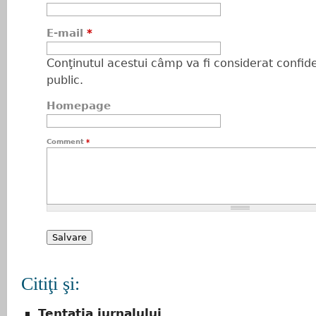
E-mail
*
Conţinutul acestui câmp va fi considerat confiden
public.
Homepage
Comment
*
Citiţi şi:
Tentația jurnalului