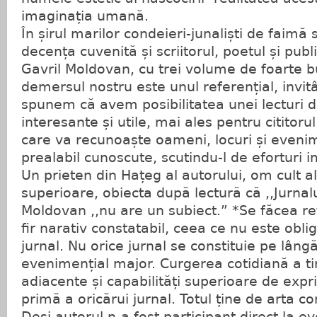
imaginația umană.
În șirul marilor condeieri-junaliști de faimă
decența cuvenită și scriitorul, poetul și publi
Gavril Moldovan, cu trei volume de foarte b
demersul nostru este unul referențial, invitâ
spunem că avem posibilitatea unei lecturi 
interesante și utile, mai ales pentru cititorul
care va recunoaște oameni, locuri și eveni
prealabil cunoscute, scutindu-l de eforturi 
Un prieten din Hațeg al autorului, om cult alt
superioare, obiecta după lectură că ,,Jurnalu
Moldovan ,,nu are un subiect.” *Se făcea ref
fir narativ constatabil, ceea ce nu este obli
jurnal. Nu orice jurnal se constituie pe lâng
evenimențial major. Curgerea cotidiană a tim
adiacente și capabilități superioare de expr
primă a oricărui jurnal. Totul ține de arta co
Deși autorul n-a fost participant direct la 