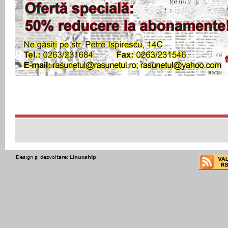
Design şi dezvoltare:
Linuxship