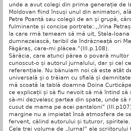
unde a avut colegi din prima generație de l
Moldovan fiind însuși unul din animatori, ală
Petre Poantă sau colegii de an și grupă, căr
fulminante și concise portrete:.,,Irina Petra
la care rmă temeam să mă uit, Stela-Ioana D
dumnezeiască, teribil de îndrăzneață ori Ma
Făgăraș, care-mi plăcea.”(III.p.108).
Sărăcia, care atunci părea o povară multor t
cunoscut-o și autorul jurnalului, dar și cel c
referențiale. Nu bănuiam noi că este atât
universală și o trăiam cu sfială și demnita
mă scoată la tablă doamna Doina Curticăpe
ce explicații și să fiu nevoit să mă întind să
să-mi dezvelesc partea din spate, unde să 
cusut de mama pe acei pantaloni” (III.p107
margine nu a impietat însă atmosfera de ser
fervent, călind autorului și tuturor, spiritele.
Cele trei volume de „Jurnal” ale scriitorulu