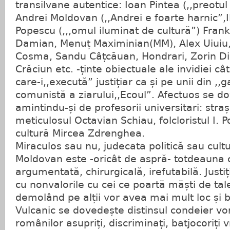
transilvane autentice: Ioan Pintea (,,preotu
Andrei Moldovan (,,Andrei e foarte harnic”,II
Popescu (,,,omul iluminat de cultură”) Fran
Damian, Menuț Maximinian(MM), Alex Uiuiu, V
Cosma, Sandu Câțcăuan, Hondrari, Zorin Di
Crăciun etc. -ținte obiectuale ale invidiei câ
care-i,,execută” justițiar ca și pe unii din ,
comunistă a ziarului,,Ecoul”. Afectuos se 
amintindu-și de profesorii universitari: straș
meticulosul Octavian Schiau, folcloristul I. 
cultură Mircea Zdrenghea.
Miraculos sau nu, judecata politică sau cultu
Moldovan este -oricât de aspră- totdeauna 
argumentată, chirurgicală, irefutabilă. Just
cu nonvalorile cu cei ce poartă măști de tal
demolând pe alții vor avea mai mult loc și 
Vulcanic se dovedește distinsul condeier vo
românilor asupriți, discriminați, batjocoriți