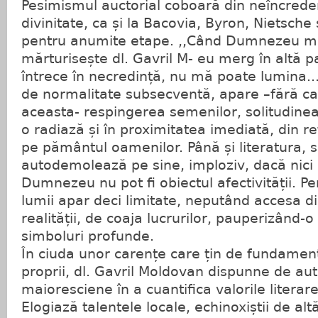
Pesimismul auctorial coboară din neîncrede
divinitate, ca și la Bacovia, Byron, Nietsch
pentru anumite etape. ,,Când Dumnezeu m
mărturisește dl. Gavril M- eu merg în altă 
întrece în necredință, nu mă poate lumina...”
de normalitate subsecventă, apare –fără ca
aceasta- respingerea semenilor, solitudinea
o radiază și în proximitatea imediată, din re
pe pământul oamenilor. Până și literatura, sc
autodemolează pe sine, imploziv, dacă nici 
Dumnezeu nu pot fi obiectul afectivității. P
lumii apar deci limitate, neputând accesa d
realității, de coaja lucrurilor, pauperizând-o
simboluri profunde.
În ciuda unor carențe care țin de fundament
proprii, dl. Gavril Moldovan dispunne de aut
maioresciene în a cuantifica valorile literare
Elogiază talentele locale, echinoxiștii de al