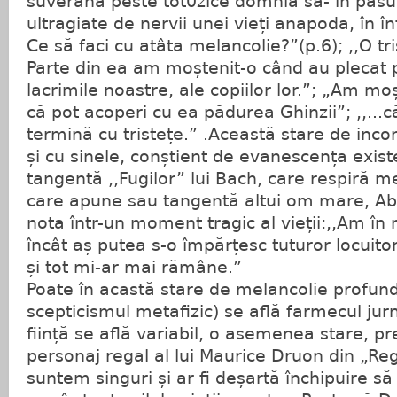
suverană peste tot0zice domnia sa- în pasul
ultragiate de nervii unei vieți anapoda, în î
Ce să faci cu atâta melancolie?”(p.6); ,,O tr
Parte din ea am moștenit-o când au plecat pă
lacrimile noastre, ale copiilor lor.”; „Am moș
că pot acoperi cu ea pădurea Ghinzii”; ,,...c
termină cu tristețe.” .Această stare de inc
și cu sinele, conștient de evanescența existe
tangentă ,,Fugilor” lui Bach, care respiră m
care apune sau tangentă altui om mare, Ab
nota într-un moment tragic al vieții:,,Am în 
încât aș putea s-o împărțesc tuturor locuito
și tot mi-ar mai rămâne.”
Poate în acastă stare de melancolie profund
scepticismul metafizic) se află farmecul jurna
ființă se află variabil, o asemenea stare, 
personaj regal al lui Maurice Druon din „Regi
suntem singuri și ar fi deșartă închipuire să