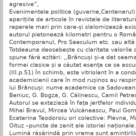
agresive”,
Evenimentele politice (guverne,Centenarul) 
aparițiile de articole în revistele de literatu
reperele mari prin care-și slalomizează exist
autorul pietonează kilometri pentru o Român
Contemporanul, Pro Saeculum etc. sau altă 
Totdeauna deosebește cu claritate valorile d
spune fără ezitări: ,,Brâncuși și-a dat seam
formei clasice și a căutat esența ce se asc
(III.p.51) În schimb, este vitriolant în a co
academicienii care în mod rușinos au respins
lui Brâncuși: nume academice ca Sadoveanu
Beniuc, G. Bogza, G. Călinescu, Camil Petre
Autorul se extaziază în fața jertfelor indivi
Mihai Bravul, Mircea Vulcăneascu, Paul Goma
Ecaterina Teodoroiu ori colective: Plevna, M
Oituz –puncte de zenit ale istoriei naționale.
Lumină răsărindă prin vreme sunt amintirlil