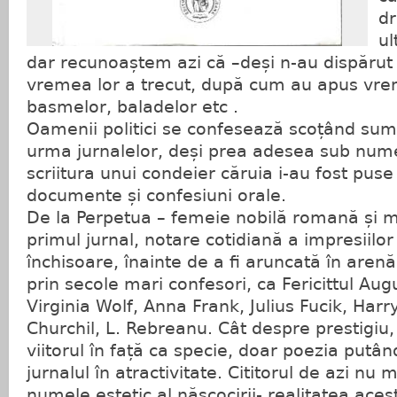
d
ul
dar recunoaștem azi că –deși n-au dispărut 
vremea lor a trecut, după cum au apus vre
basmelor, baladelor etc .
Oamenii politici se confesează scoțând su
urma jurnalelor, deși prea adesea sub numel
scriitura unui condeier căruia i-au fost puse 
documente și confesiuni orale.
De la Perpetua – femeie nobilă romană și 
primul jurnal, notare cotidiană a impresiilor 
închisoare, înainte de a fi aruncată în arenă
prin secole mari confesori, ca Fericittul Aug
Virginia Wolf, Anna Frank, Julius Fucik, Har
Churchil, L. Rebreanu. Cât despre prestigiu, 
viitorul în față ca specie, doar poezia putân
jurnalul în atractivitate. Cititorul de azi nu 
numele estetic al născocirii- realitatea ace