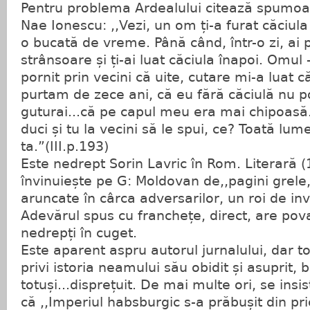
Pentru problema Ardealului citează spumoas
Nae Ionescu: ,,Vezi, un om ți-a furat căciula
o bucată de vreme. Până când, într-o zi, ai 
strânsoare și ți-ai luat căciula înapoi. Omul 
pornit prin vecini că uite, cutare mi-a luat c
purtam de zece ani, că eu fără căciulă nu po
guturai...că pe capul meu era mai chipoasă. 
duci și tu la vecini să le spui, ce? Toată lum
ta.”(III.p.193)
Este nedrept Sorin Lavric în Rom. Literară 
învinuiește pe G: Moldovan de,,pagini grel
aruncate în cârca adversarilor, un roi de in
Adevărul spus cu franchețe, direct, are pova
nedrepți în cuget.
Este aparent aspru autorul jurnalului, dar t
privi istoria neamului său obidit și asuprit, bl
totuși...disprețuit. De mai multe ori, se ins
că ,,Imperiul habsburgic s-a prăbușit din pri