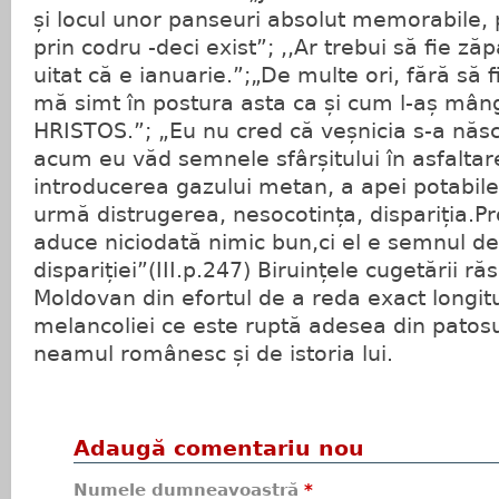
și locul unor panseuri absolut memorabile,
prin codru -deci exist”; ,,Ar trebui să fie z
uitat că e ianuarie.”;„De multe ori, fără să fi
mă simt în postura asta ca și cum l-aș mân
HRISTOS.”; „Eu nu cred că veșnicia s-a născu
acum eu văd semnele sfârșitului în asfaltarea
introducerea gazului metan, a apei potabile
urmă distrugerea, nesocotința, dispariția.P
aduce niciodată nimic bun,ci el e semnul dec
dispariției”(III.p.247) Biruințele cugetării răs
Moldovan din efortul de a reda exact longitu
melancoliei ce este ruptă adesea din patosul
neamul românesc și de istoria lui.
Adaugă comentariu nou
Numele dumneavoastră
*