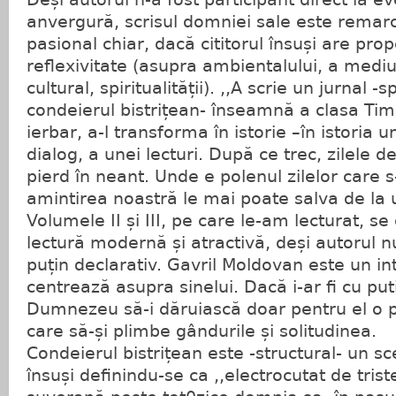
anvergură, scrisul domniei sale este remarca
pasional chiar, dacă cititorul însuși are pr
reflexivitate (asupra ambientalului, a mediulu
cultural, spiritualității). ,,A scrie un jurnal 
condeierul bistrițean- înseamnă a clasa Timpu
ierbar, a-l transforma în istorie –în istoria u
dialog, a unei lecturi. După ce trec, zilele d
pierd în neant. Unde e polenul zilelor care
amintirea noastră le mai poate salva de la u
Volumele II și III, pe care le-am lecturat, se 
lectură modernă și atractivă, deși autorul nu
puțin declarativ. Gavril Moldovan este un int
centrează asupra sinelui. Dacă i-ar fi cu puti
Dumnezeu să-i dăruiască doar pentru el o pl
care să-și plimbe gândurile și solitudinea.
Condeierul bistrițean este -structural- un sc
însuși definindu-se ca ,,electrocutat de triste