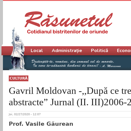
Meniu principal
Local
Administrație
Politică
Econo
CULTURĂ
Gavril Moldovan -,,După ce trec
abstracte” Jurnal (II. III)2006
Joi, 02/27/2020 - 12:07
Prof. Vasile Găurean