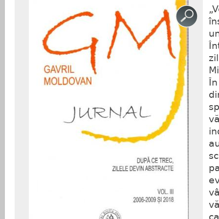
„V
în
un
În
zi
Mi
În
di
sp
vă
in
au
sc
pa
e
vâ
vă
ca