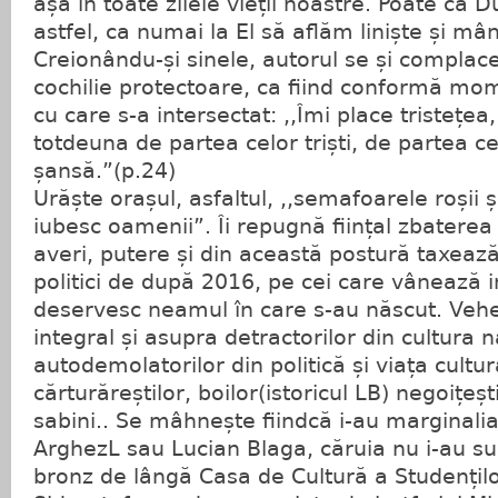
așa în toate zilele vieții noastre. Poate că
astfel, ca numai la El să aflăm liniște și mâ
Creionându-și sinele, autorul se și complac
cochilie protectoare, ca fiind conformă mom
cu care s-a intersectat: ,,Îmi place tristețe
totdeuna de partea celor triști, de partea ce
șansă.”(p.24)
Urăște orașul, asfaltul, ,,semafoarele roșii și
iubesc oamenii”. Îi repugnă ființal zbaterea
averi, putere și din această postură taxeaz
politici de după 2016, pe cei care vânează i
deservesc neamul în care s-au născut. Veh
integral și asupra detractorilor din cultura n
autodemolatorilor din politică și viața cultur
cărturăreștilor, boilor(istoricul LB) negoițeș
sabini.. Se mâhnește fiindcă i-au marginalia
ArghezL sau Lucian Blaga, căruia nu i-au sup
bronz de lângă Casa de Cultură a Studențilo