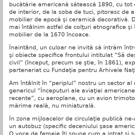
bucătărie americană sătească 1890, cu tot c
de interior, de la soba de tuci, pitoresc de 
mobilier de epocă şi ceramică decorativă. 
mai întâlnim astfel de colţuri etnografice şi 
mobilier de la 1670 încoace.
Înaintând, un culoar ne invită să intrăm înt
şi obiecte specifice frontului intitulat “Să 
civil” (început, precum se ştie, în 1861), exp
parteneriat cu Fundaţia pentru Arhivele Naţ
Am întâlnit în “periplul” nostru un sector al
genericul “Începuturi ale aviaţiei americane 
recente”, cu aeroplane, cu un avion trimotor
mărime reală, nu miniaturală.
În zona mijloacelor de circulaţie publică ne
un autobuz (specific deceniului şase america
O voce de femeie îţi spune cum a intrat şi 