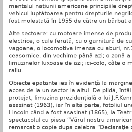
mentalul naţiunii americane principiile dreptu
vehicul luptătoarea pentru drepturile negril
fost molestată în 1955 de către un bărbat a
Alte sectoare: cu motoare imense de produ
electrice; o cale ferată, cu o garnitură de cu
vagoane, o locomotivă imensă cu aburi, nr.
ceasornice, din vechime până azi; o zonă a 
limuzinelor luxoase de azi; ici-colo, câte 
raliu.
Obiecte epatante ies în evidenţă la margine
acces de la un sector la altul. De pildă, întâl
protejat, limuzina prezidenţială a lui J.F.Ken
asasinat (1963), iar în altă parte, fotoliul 
Lincoln când a fost asasinat (1865), la Teatr
spectacolul cu piesa “Vărul nostru american”
remarcat o copie după celebra “Declaraţie