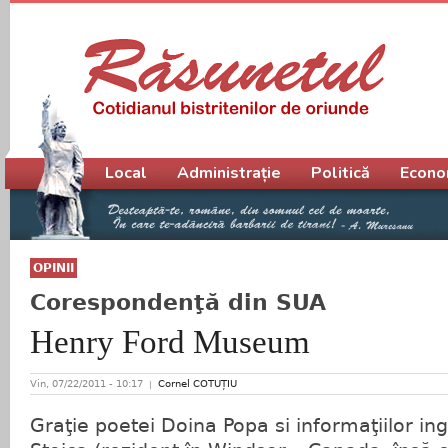
Meniu principal
Local
Administrație
Politică
Econo
OPINII
Corespondenţă din SUA
Henry Ford Museum
Vin, 07/22/2011 - 10:17
Cornel COTUȚIU
Graţie poetei Doina Popa si informaţiilor in