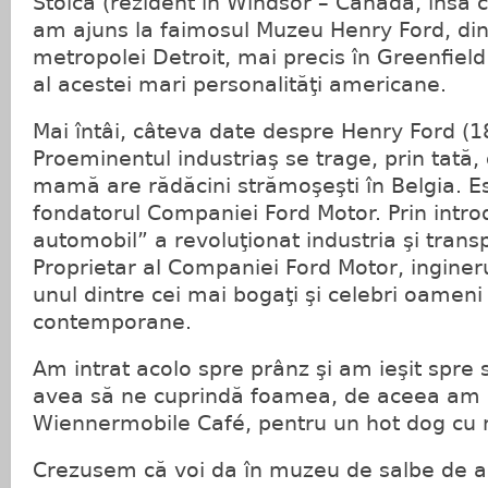
Stoica (rezident în Windsor – Canada, însă c
am ajuns la faimosul Muzeu Henry Ford, di
metropolei Detroit, mai precis în Greenfield 
al acestei mari personalităţi americane.
Mai întâi, câteva date despre Henry Ford (
Proeminentul industriaş se trage, prin tată, d
mamă are rădăcini strămoşeşti în Belgia. Es
fondatorul Companiei Ford Motor. Prin intr
automobil” a revoluţionat industria şi trans
Proprietar al Companiei Ford Motor, inginer
unul dintre cei mai bogaţi şi celebri oameni 
contemporane.
Am intrat acolo spre prânz şi am ieşit spre 
avea să ne cuprindă foamea, de aceea am 
Wiennermobile Café, pentru un hot dog cu 
Crezusem că voi da în muzeu de salbe de a