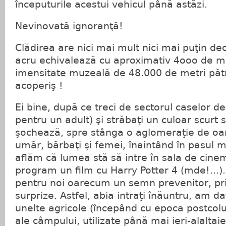
începuturile acestui vehicul până astăzi.
Nevinovată ignoranţă!
Clădirea are nici mai mult nici mai puţin de
acru echivalează cu aproximativ 4ooo de met
imensitate muzeală de 48.000 de metri pătr
acoperiş !
Ei bine, după ce treci de sectorul caselor de
pentru un adult) şi străbaţi un culoar scurt 
şochează, spre stânga o aglomeraţie de o
umăr, bărbaţi şi femei, înaintând în pasul m
aflăm că lumea stă să intre în sala de cine
program un film cu Harry Potter 4 (mde!...). A
pentru noi oarecum un semn prevenitor, pri
surprize. Astfel, abia intraţi înăuntru, am d
unelte agricole (începând cu epoca postcol
ale câmpului, utilizate până mai ieri-alaltaieri